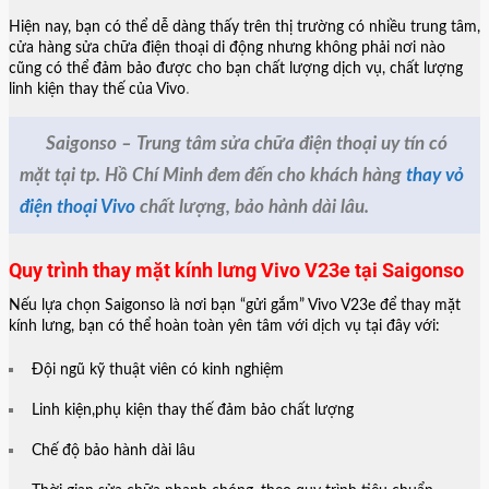
Chế độ bảo hành dài lâu
Thời gian sửa chữa nhanh chóng, theo quy trình tiêu chuẩn
Bước 1:
Giao dịch viên tiếp nhận Vivo V23e
Vivo V23e
Bước 2:
Kỹ thuật viên kiểm tra mức độ hư hại mặt kính
Bước 3:
Nhân viên tư vấn, báo giá thay thế mặt kính cho bạn biết.
Bước 4:
Kỹ thuật viên tiến hành thay thế mặt kính lưng nếu như
bạn đồng ý. Bạn có thể theo dõi trực tiếp quá trình thay mặt kính
điện thoại của mình.
Bước 5:
Bạn kiểm tra lại tình trạng máy sau khi thay thế. Nhận
Giftcard trước khi ra về.
Đến Saigonso để thay ngay mặt kính lưng mới cho Vivo V23e của bạn
nhé. Chắc chắn, chiếc điện thoại của bạn sẽ có được diện mạo vô cùng
đẳng cấp như lúc ban đầu.
ong rằng với phương châm “
Trao chất lượng – Nhận niềm tin
” khi đến
với
Sài Gòn Số
quý khách sẽ cảm thấy hài lòng với đội ngũ nhân viên và
TV Sài Gòn Số. Xin cảm ơn quý khách đã quan tâm sử dụng dịch vụ của
húng tôi!