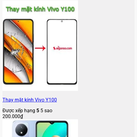
Thay mặt kính Vivo Y02T
Được xếp hạng
5
5 sao
200.000
₫
VỀ CHÚNG TÔI