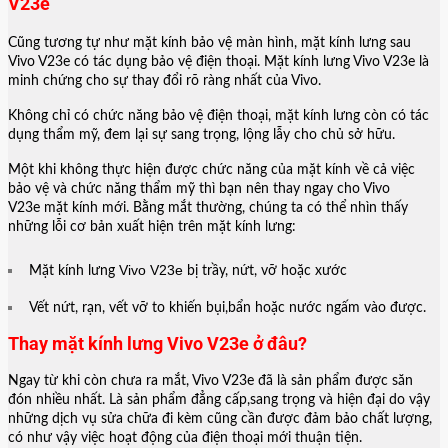
những dịch vụ sửa chữa đi kèm cũng cần được đảm bảo chất lượng,
có như vậy việc hoạt động của điện thoại mới thuận tiện.
Hiện nay, bạn có thể dễ dàng thấy trên thị trường có nhiều trung tâm,
cửa hàng sửa chữa điện thoại di động nhưng không phải nơi nào
cũng có thể đảm bảo được cho bạn chất lượng dịch vụ, chất lượng
.
linh kiện thay thế của Vivo
Saigonso – Trung tâm sửa chữa điện thoại uy tín có
mặt tại tp. Hồ Chí Minh đem đến cho khách hàng
thay vỏ
điện thoại Vivo
chất lượng, bảo hành dài lâu.
Quy trình thay mặt kính lưng Vivo V23e tại Saigonso
Nếu lựa chọn Saigonso là nơi bạn “gửi gắm” Vivo V23e để thay mặt
kính lưng, bạn có thể hoàn toàn yên tâm với dịch vụ tại đây với:
Đội ngũ kỹ thuật viên có kinh nghiệm
Linh kiện,phụ kiện thay thế đảm bảo chất lượng