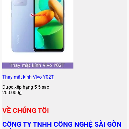
CÔNG TY TNHH CÔNG NGHỆ SÀI GÒN
SỐ
Địa chỉ
: 578 Đường 3/2 , P14 , Quận 10
Điện thoại
:
0941.33.44.55
Zalo
:
0941.33.44.55
Email
: saigonso.com@gmail.com
Website
: https://saigonso.com
HỆ THỐNG CỬA HÀNG
CN1
:
578 Đường 3/2, P. Diên Hồng, TP.HCM
,
SĐT
:
0941.33.44.55
CN2
:
11 Nguyễn Phúc Nguyên, P. Nhiêu Lộc, TP.HCM
,
SĐT
:
0909.186.168
CN3
:
27 Cống Quỳnh, P. Cầu Ông Lãnh, TP.HCM
,
SĐT
:
0366.04.04.04
CN4
:
784 Kha Vạn Cân, P. Thủ Đức, TP.HCM
,
SĐT
: