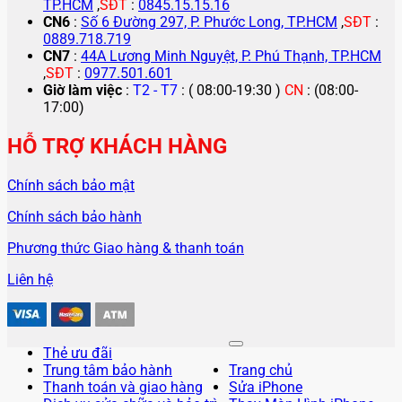
Thanh toán và giao hàng
Sửa iPhone
Dịch vụ sửa chữa và bảo trì
Thay Màn Hình iPhone
Doanh nghiệp thân thiết
Thay Mặt Kính iPhone
Thay Kính Lưng iPhone
© Bản quyền thuộc về baoduy.com
Ép Cổ Cáp Màn Hình
iPhone
Thay Pin iPhone
Thay Vỏ iPhone
Thay Camera iPhone
Thay Chân Sạc iPhone
Thay Loa iPhone
Sửa Face ID iPhone
Sửa Main iPhone
Sửa Samsung
Thay Màn Hình Samsung
Thay Mặt Kính Samsung
Thay Pin Samsung
Ép Cổ Cáp Màn Hình Samsung
Thay Kính Lưng Samsung
Thay Chân Sạc Samsung
Thay Camera Samsung
Thay Loa Samsung
Thay Vỏ Samsung