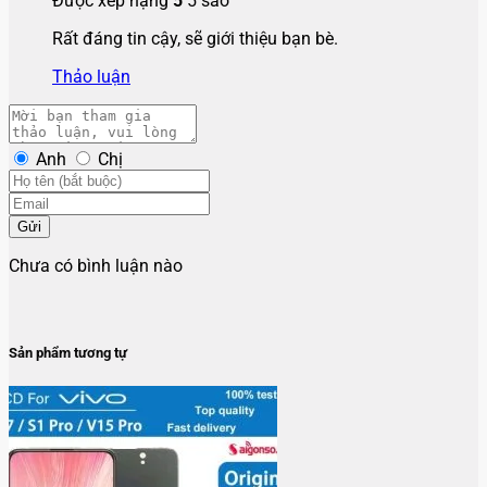
Thay màn hình Vivo S1 Pro
Được xếp hạng
5
5 sao
900.000
₫