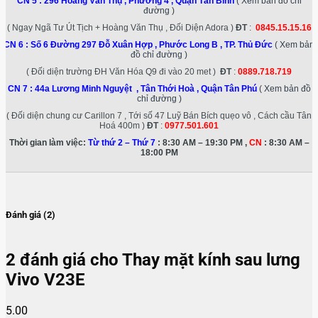
5.00
5.00
trên 5 dựa trên
1
đánh giá
2
đánh giá của khách hàng
5
100%
| 2 đánh giá
4
0%
| 0 đánh giá
3
0%
| 0 đánh giá
2
0%
| 0 đánh giá
1
0%
| 0 đánh giá
Đánh giá ngay
Đánh giá Thay mặt kính sau lưng Vivo V23E
Gửi ảnh chụp thực tế
0 ký tự (tối thiểu 10)
+
Bạn cảm thấy sản phẩm như thế nào?(chọn sao nhé):