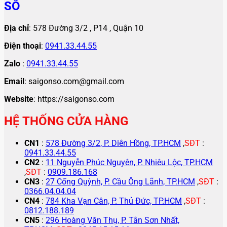
0812.188.189
CN5
:
296 Hoàng Văn Thụ, P. Tân Sơn Nhất,
TP.HCM
,
SĐT
:
0845.15.15.16
CN6
:
Số 6 Đường 297, P. Phước Long, TP.HCM
,
SĐT
:
0889.718.719
CN7
:
44A Lương Minh Nguyệt, P. Phú Thạnh, TP.HCM
,
SĐT
:
0977.501.601
Giờ làm việc
:
T2 - T7
: ( 08:00-19:30 )
CN
: (08:00-
17:00)
HỖ TRỢ KHÁCH HÀNG
Chính sách bảo mật
Chính sách bảo hành
Phương thức Giao hàng & thanh toán
Liên hệ
Thẻ ưu đãi
Trung tâm bảo hành
Trang chủ