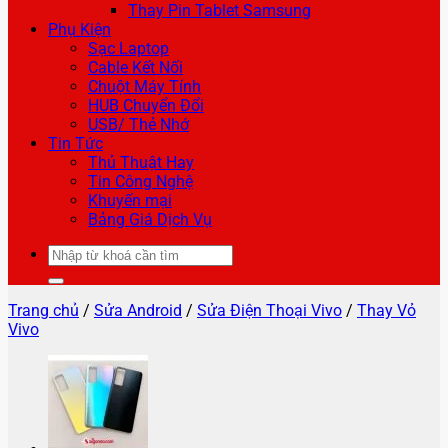
Thay Pin Tablet Samsung
Phụ Kiện
Sạc Laptop
Cable Kết Nối
Chuột Máy Tính
HUB Chuyển Đổi
USB/ Thẻ Nhớ
Tin Tức
Thủ Thuật Hay
Tin Công Nghệ
Khuyến mại
Bảng Giá Dịch Vụ
Tìm
kiếm:
Trang chủ
/
Sửa Android
/
Sửa Điện Thoại Vivo
/
Thay Vỏ
Vivo