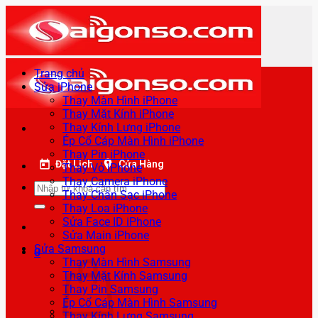
Bỏ
qua
nội
dung
Trang chủ
Sửa iPhone
Thay Màn Hình iPhone
Thay Mặt Kính iPhone
Thay Kính Lưng iPhone
Ép Cổ Cáp Màn Hình iPhone
Thay Pin iPhone
Đặt Lịch
Cửa Hàng
Thay Vỏ iPhone
Thay Camera iPhone
Tìm
Thay Chân Sạc iPhone
kiếm:
Thay Loa iPhone
Sửa Face ID iPhone
Sửa Main iPhone
Sửa Samsung
0
Thay Màn Hình Samsung
Thay Mặt Kính Samsung
Thay Pin Samsung
Ép Cổ Cáp Màn Hình Samsung
Thay Kính Lưng Samsung