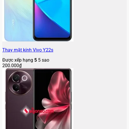
Thay mặt kính Vivo V30e
Được xếp hạng
5
5 sao
1.200.000
₫