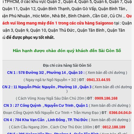
( Cách Cầu Ngang 20m , Cách Chợ Thủ Đức 100m )
ĐT
:
0812.188.189
CN 5 :
296 Hoàng Văn Thụ , Phường 4 , Quận Tân Bình
( Xem bản đồ chỉ
đường )
( Ngay Ngã Tư Út Tịch + Hoàng Văn Thụ , Đối Diện Adora )
ĐT
:
0845.15.15.16
CN 6 :
Số 6 Đường 297 Đỗ Xuân Hợp , Phước Long B , TP. Thủ Đức
( Xem bản
đồ chỉ đường )
( Đối diện trường ĐH Văn Hóa Q9 đi vào 20 met )
ĐT
:
0889.718.719
CN 7 :
44a Lương Minh Nguyệt , Tân Thới Hoà , Quận Tân Phú
( Xem bản đồ
chỉ đường )
( Đối diện chung cư Carillon 7 , Tới số 47 Luỹ Bán Bích quẹo vô , Cách cầu Tân
Hoá 400m )
ĐT
:
0977.501.601
Thời gian làm việc:
Từ thứ 2 – Thứ 7
: 8:30 AM – 19:30 PM ,
CN
: 8:30 AM –
18:00 PM
Đánh giá (2)
2 đánh giá cho
Thay mặt kính sau lưng
Vivo V23E