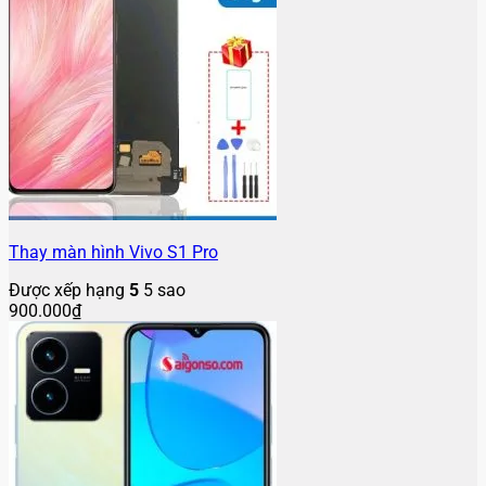
Thay mặt kính Vivo Y22s
Được xếp hạng
5
5 sao
200.000
₫