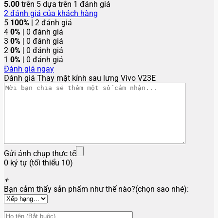
Lưu tên của tôi, email, và trang web trong trình duyệt này
cho lần bình luận kế tiếp của tôi.
Lưu ý:
Để đánh giá được duyệt, quý khách vui lòng tham
khảo
Chính sách bảo hành
An
Đã sử dụng dịch vụ tại saigonso.com
Được xếp hạng
5
5 sao
Rất đáng tin cậy, sẽ giới thiệu bạn bè.
Thảo luận