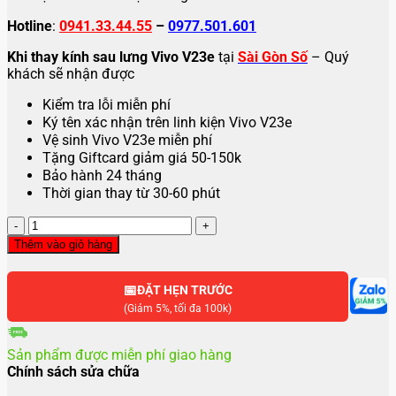
Hotline
:
0941.33.44.55
–
0977.501.601
Khi thay kính sau lưng Vivo V23e
tại
Sài Gòn Số
– Quý
khách sẽ nhận được
Kiểm tra lỗi miễn phí
Ký tên xác nhận trên linh kiện Vivo V23e
Vệ sinh Vivo V23e miễn phí
Tặng Giftcard giảm giá 50-150k
Bảo hành 24 tháng
Thời gian thay từ 30-60 phút
Thay
mặt
Thêm vào giỏ hàng
kính
sau
📅
lưng
ĐẶT HẸN TRƯỚC
Vivo
(Giảm 5%, tối đa 100k)
V23E
số
Sản phẩm được miễn phí giao hàng
lượng
Chính sách sửa chữa