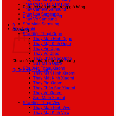
Thay Chân Sạc Samsung
Chưa có sản phẩm trong giỏ hàng.
Thay Camera Samsung
Thay Loa Samsung
Quay trở lại cửa hàng
Thay Vỏ Samsung
Sửa Main Samsung
0
Sửa Android
Giỏ hàng
Sửa Điện Thoại Oppo
Thay Màn Hình Oppo
Thay Mặt Kính Oppo
Thay Pin Oppo
Thay Vỏ Oppo
Thay Chân Sạc Oppo
Chưa có sản phẩm trong giỏ hàng.
Sửa Main Oppo
Sửa Điện Thoại Xiaomi
Quay trở lại cửa hàng
Thay Màn Hình Xiaomi
Thay Mặt Kính Xiaomi
Thay Pin Xiaomi
Thay Chân Sạc Xiaomi
Thay Vỏ Xiaomi
Sửa Main Xiaomi
Sửa Điện Thoại Vivo
Thay Màn Hình Vivo
Thay Mặt Kính Vivo