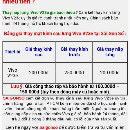
nhiêu tiền ?
Thay nắp lưng Vivo V23e giá bao nhiêu ?
Cam kết thay kính lưng
Vivo V23e uy tín giá rẻ, cạnh tranh nhất hiện nay. Chính sách bảo
hành 24 tháng, hỗ trợ khách hàng trọn đời.
Bảng giá thay mặt kính sau lưng Vivo V23e tại Sài Gòn Số :
Giá thay kính
Giá thay kính
Giá thay nắp
Thiết bị
sau
trước
lưng
Vivo
200.000đ
250.000đ
200.000đ
V23e
Lưu ý
: Giá công tháo ráp và bảo hành từ 100.000đ –
150.000đ (tùy theo dòng máy cũ hoặc mới).
SAIGONSO
cam kết dịch vụ
thay kính sau lưng Vivo V23e
uy tín ,
chính hãng , giá rẻ tại TP.HCM kèm nhiều ưu đãi cho học sinh , sinh
viên , tài xế công nghệ , khách hàng thân thiết. Ngoài ra chúng tôi
còn cung cấp dịch vụ sửa chữa Vivo giá rẻ, bảo hành 24 tháng, đổi
trả 1 đổi 1 trong 3 tháng đầu nếu có lỗi của nhà sản xuất.
Liên hệ ngay với
Saigonso
để được kiểm tra và tư vấn miễn