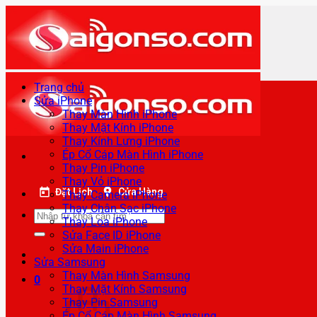
Bỏ
qua
nội
dung
Trang chủ
Sửa iPhone
Thay Màn Hình iPhone
Thay Mặt Kính iPhone
Thay Kính Lưng iPhone
Ép Cổ Cáp Màn Hình iPhone
Thay Pin iPhone
Thay Vỏ iPhone
Đặt Lịch
Cửa Hàng
Thay Camera iPhone
Thay Chân Sạc iPhone
Tìm
Thay Loa iPhone
kiếm:
Sửa Face ID iPhone
Sửa Main iPhone
Sửa Samsung
Thay Màn Hình Samsung
0
Thay Mặt Kính Samsung
Thay Pin Samsung
Ép Cổ Cáp Màn Hình Samsung