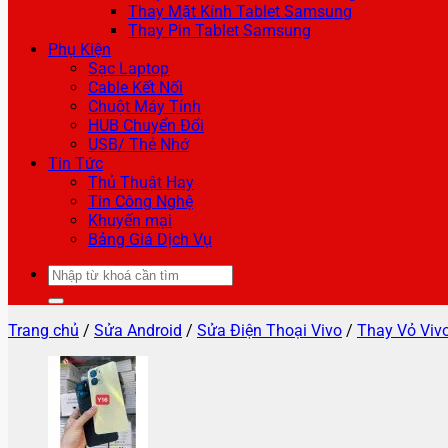
Thay Mặt Kính Tablet Samsung
Thay Pin Tablet Samsung
Phụ Kiện
Sạc Laptop
Cable Kết Nối
Chuột Máy Tính
HUB Chuyển Đổi
USB/ Thẻ Nhớ
Tin Tức
Thủ Thuật Hay
Tin Công Nghệ
Khuyến mại
Bảng Giá Dịch Vụ
Tìm
kiếm:
Trang chủ
/
Sửa Android
/
Sửa Điện Thoại Vivo
/
Thay Vỏ Viv