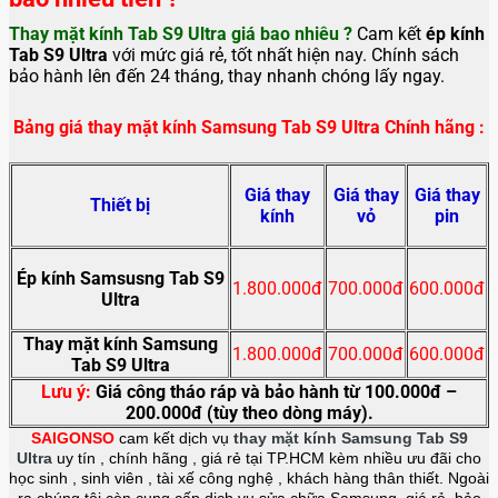
Thay mặt kính Tab S9 Ultra
giá bao nhiêu ?
Cam kết
ép
kính
Tab S9 Ultra
với mức giá rẻ, tốt nhất hiện nay. Chính sách
bảo hành lên đến 24 tháng, thay nhanh chóng lấy ngay.
Bảng giá thay mặt kính Samsung Tab S9 Ultra Chính hãng :
Giá thay
Giá thay
Giá thay
Thiết bị
kính
vỏ
pin
Ép kính Samsusng Tab S9
1.800.000đ
700.000đ
600.000đ
Ultra
Thay mặt kính Samsung
1.800.000đ
700.000đ
600.000đ
Tab S9 Ultra
Lưu ý:
Giá công tháo ráp và bảo hành từ 100.000đ –
200.000đ (tùy theo dòng máy).
SAIGONSO
cam kết dịch vụ
thay mặt kính Samsung
Tab S9
Ultra
uy tín , chính hãng , giá rẻ tại TP.HCM kèm nhiều ưu đãi cho
học sinh , sinh viên , tài xế công nghệ , khách hàng thân thiết. Ngoài