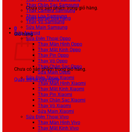
Thay Chân Sạc Samsung
Chưa có sản phẩm trong giỏ hàng.
Thay Camera Samsung
Thay Loa Samsung
Quay trở lại cửa hàng
Thay Vỏ Samsung
Sửa Main Samsung
0
Sửa Android
Giỏ hàng
Sửa Điện Thoại Oppo
Thay Màn Hình Oppo
Thay Mặt Kính Oppo
Thay Pin Oppo
Thay Vỏ Oppo
Thay Chân Sạc Oppo
Chưa có sản phẩm trong giỏ hàng.
Sửa Main Oppo
Sửa Điện Thoại Xiaomi
Quay trở lại cửa hàng
Thay Màn Hình Xiaomi
Thay Mặt Kính Xiaomi
Thay Pin Xiaomi
Thay Chân Sạc Xiaomi
Thay Vỏ Xiaomi
Sửa Main Xiaomi
Sửa Điện Thoại Vivo
Thay Màn Hình Vivo
Thay Mặt Kính Vivo