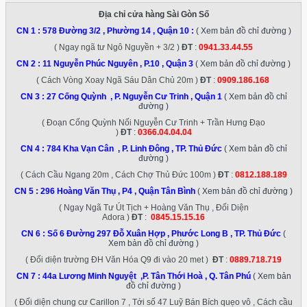
Địa chỉ cửa hàng Sài Gòn Số
CN 1 :
578 Đường 3/2 , Phường 14 , Quận 10
:
( Xem bản đồ chỉ đường )
( Ngay ngã tư Ngô Nguyền + 3/2 )
ĐT
:
0941.33.44.55
CN 2 :
11 Nguyễn Phúc Nguyên , P.10 , Quận 3
( Xem bản đồ chỉ đường )
( Cách Vòng Xoay Ngã Sáu Dân Chủ 20m )
ĐT
:
0909.186.168
CN 3 :
27 Cống Quỳnh , P. Nguyễn Cư Trinh , Quận 1
( Xem bản đồ chỉ
đường )
( Đoạn Cống Quỳnh Nối Nguyễn Cư Trinh + Trần Hưng Đạo
)
ĐT
:
0366.04.04.04
CN 4 :
784 Kha Vạn Cân , P. Linh Đông , TP. Thủ Đức
( Xem bản đồ chỉ
đường )
( Cách Cầu Ngang 20m , Cách Chợ Thủ Đức 100m )
ĐT
:
0812.188.189
CN 5 :
296 Hoàng Văn Thụ , P4 , Quận Tân Bình
( Xem bản đồ chỉ đường )
( Ngay Ngã Tư Út Tịch + Hoàng Văn Thụ , Đối Diện
Adora )
ĐT
:
0845.15.15.16
CN 6 :
Số 6 Đường 297 Đỗ Xuân Hợp , Phước Long B , TP. Thủ Đức
(
Xem bản đồ chỉ đường )
( Đối diện trường ĐH Văn Hóa Q9 đi vào 20 met )
ĐT
:
0889.718.719
CN 7 :
44a Lương Minh Nguyệt ,P. Tân Thới Hoà , Q. Tân Phú
( Xem bản
đồ chỉ đường )
( Đối diện chung cư Carillon 7 , Tới số 47 Luỹ Bán Bích quẹo vô , Cách cầu