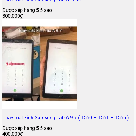
Được xếp hạng
5
5 sao
300.000
₫
Thay mặt kính Samsung Tab A 9.7 ( T550 – T551 – T555 )
Được xếp hạng
5
5 sao
400.000
₫