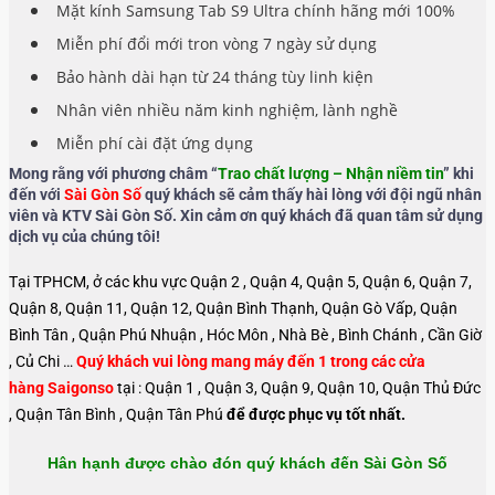
Mặt kính Samsung Tab S9 Ultra chính hãng mới 100%
Miễn phí đổi mới tron vòng 7 ngày sử dụng
Bảo hành dài hạn từ 24 tháng tùy linh kiện
Nhân viên nhiều năm kinh nghiệm, lành nghề
Miễn phí cài đặt ứng dụng
Mong rằng với phương châm “
Trao chất lượng – Nhận niềm tin
” khi
đến với
Sài Gòn Số
quý khách sẽ cảm thấy hài lòng với đội ngũ nhân
viên và KTV Sài Gòn Số. Xin cảm ơn quý khách đã quan tâm sử dụng
dịch vụ của chúng tôi!
Tại TPHCM, ở các khu vực Quận 2 , Quận 4, Quận 5, Quận 6, Quận 7,
Quận 8, Quận 11, Quận 12, Quận Bình Thạnh, Quận Gò Vấp, Quận
Bình Tân , Quận Phú Nhuận , Hóc Môn , Nhà Bè , Bình Chánh , Cần Giờ
, Củ Chi …
Quý khách vui lòng mang máy đến 1 trong các cửa
hàng Saigonso
tại : Quận 1 , Quận 3, Quận 9, Quận 10, Quận Thủ Đức
, Quận Tân Bình , Quận Tân Phú
để được phục vụ tốt nhất.
Hân hạnh được chào đón quý khách đến Sài Gòn Số