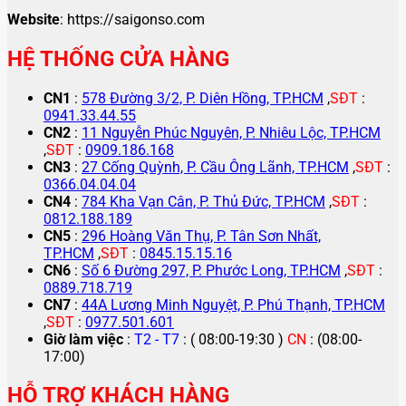
Website
: https://saigonso.com
HỆ THỐNG CỬA HÀNG
CN1
:
578 Đường 3/2, P. Diên Hồng, TP.HCM
,
SĐT
:
0941.33.44.55
CN2
:
11 Nguyễn Phúc Nguyên, P. Nhiêu Lộc, TP.HCM
,
SĐT
:
0909.186.168
CN3
:
27 Cống Quỳnh, P. Cầu Ông Lãnh, TP.HCM
,
SĐT
:
0366.04.04.04
CN4
:
784 Kha Vạn Cân, P. Thủ Đức, TP.HCM
,
SĐT
:
0812.188.189
CN5
:
296 Hoàng Văn Thụ, P. Tân Sơn Nhất,
TP.HCM
,
SĐT
:
0845.15.15.16
CN6
:
Số 6 Đường 297, P. Phước Long, TP.HCM
,
SĐT
:
0889.718.719
CN7
:
44A Lương Minh Nguyệt, P. Phú Thạnh, TP.HCM
,
SĐT
:
0977.501.601
Giờ làm việc
:
T2 - T7
: ( 08:00-19:30 )
CN
: (08:00-
17:00)
HỖ TRỢ KHÁCH HÀNG