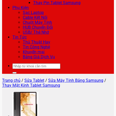
Thay Pin Tablet Samsung
Phụ Kiện
Sạc Laptop
Cable Kết Nối
Chuột Máy Tính
HUB Chuyển Đổi
USB/ Thẻ Nhớ
Tin Tức
Thủ Thuật Hay
Tin Công Nghệ
Khuyến mại
Bảng Giá Dịch Vụ
Tìm
kiếm:
Trang chủ
/
Sửa Tablet
/
Sửa Máy Tính Bảng Samsung
/
Thay Mặt Kính Tablet Samsung