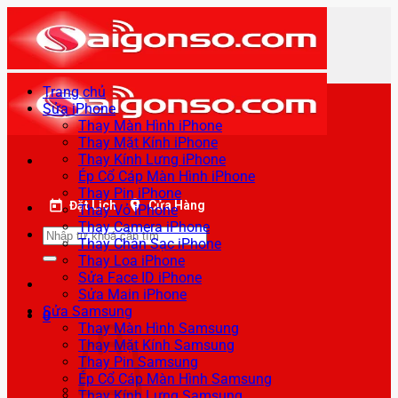
Bỏ
qua
nội
dung
Trang chủ
Sửa iPhone
Thay Màn Hình iPhone
Thay Mặt Kính iPhone
Thay Kính Lưng iPhone
Ép Cổ Cáp Màn Hình iPhone
Thay Pin iPhone
Đặt Lịch
Cửa Hàng
Thay Vỏ iPhone
Thay Camera iPhone
Tìm
Thay Chân Sạc iPhone
kiếm:
Thay Loa iPhone
Sửa Face ID iPhone
Sửa Main iPhone
Sửa Samsung
0
Thay Màn Hình Samsung
Thay Mặt Kính Samsung
Thay Pin Samsung
Ép Cổ Cáp Màn Hình Samsung
Thay Kính Lưng Samsung