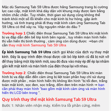
Mặc dù Samsung Tab S9 Ultra được hãng
Samsung
trang bị cường
lực cao cấp, mặt kính khá dày dặn với khung máy được làm bằng
nhôm chắc chắn. Tuy nhiên, thời gian sử dụng cũng không thể
tránh khỏi một số lỗi khiến cho mặt kính bị hư hỏng, gặp ảnh
hưởng, và tình trạng phải đi thay mặt kính cảm ứng Samsung Tab
S9 Ultra có thể xảy ra. Vậy nguyên nhân do đâu ?
Trường hợp 1
:
Chiếc điện thoại
Samsung Tab S9 Ultra
khi mặt kính
bị va đập dẫn đến bể lớp kính bên ngoài , tuy nhiên màn hình hiển
thị vẫn hiển thị bình thường , cảm ứng còn dùng được ⇒bạn chỉ
cần
thay mặt kính Samsung Tab S9 Ultra
Ép kính Samsung Tab S9 Ultra
cách gọi khác của dịch vụ thay mặt
kính. Đây là quy trình điện thoại được cắt bỏ lớp kính cũ đã bị nứt vỡ
để thay bằng một lớp kính mới, sau đó đưa vào máy ép để ép lại nhằm
gắn kết mặt kính và màn hình của điện thoại lại với nhau.
Trường hợp 2
:
Chiếc điện thoại
Samsung Tab S9 Ultra
khi màn
hình bị va đập dẫn đến cảm ứng bị liệt toàn phần hay chỉ sử dụng
được một phần , màn hình hiển thị không lên hình “bị tối đen, trắng
toàn mặt kính, sọc đen, sọc trắng, đốm đen trên màn hình ⇒
bạn
cần phải thay màn hình ”bao gồm mặt kính cảm ứng và màn hình
hiển thị LCD bên trong
”.
Quy trình thay thế mặt kính Samsung Tab S9 Ultra
Bước 1: Nhân viên nhận máy. Kiểm tra lỗi phần cứng, mềm