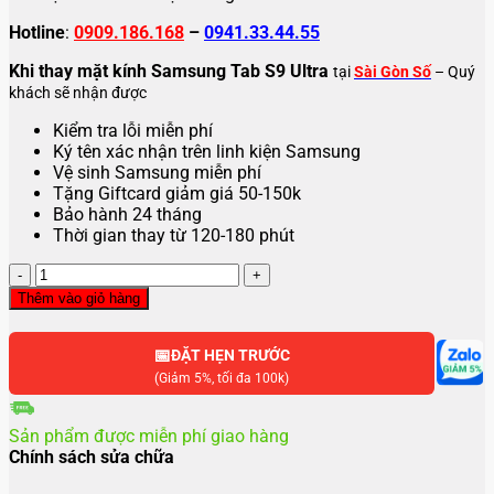
Hotline
:
0909.186.168
–
0941.33.44.55
Khi thay mặt kính Samsung Tab S9 Ultra
tại
Sài Gòn Số
– Quý
khách sẽ nhận được
Kiểm tra lỗi miễn phí
Ký tên xác nhận trên linh kiện Samsung
Vệ sinh Samsung miễn phí
Tặng Giftcard giảm giá 50-150k
Bảo hành 24 tháng
Thời gian thay từ 120-180 phút
Thay
mặt
Thêm vào giỏ hàng
kính
Samsung
📅
Tab
ĐẶT HẸN TRƯỚC
S9
(Giảm 5%, tối đa 100k)
Ultra
số
Sản phẩm được miễn phí giao hàng
lượng
Chính sách sửa chữa