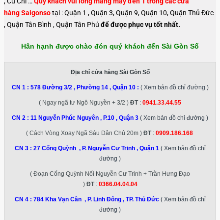
, Củ Chi …
Quý khách vui lòng mang máy đến 1 trong các cửa
hàng Saigonso
tại : Quận 1 , Quận 3, Quận 9, Quận 10, Quận Thủ Đức
, Quận Tân Bình , Quận Tân Phú
để được phục vụ tốt nhất.
Hân hạnh được chào đón quý khách đến Sài Gòn Số
Địa chỉ cửa hàng Sài Gòn Số
CN 1 :
578 Đường 3/2 , Phường 14 , Quận 10
:
( Xem bản đồ chỉ đường )
( Ngay ngã tư Ngô Nguyền + 3/2 )
ĐT
:
0941.33.44.55
CN 2 :
11 Nguyễn Phúc Nguyên , P.10 , Quận 3
( Xem bản đồ chỉ đường )
( Cách Vòng Xoay Ngã Sáu Dân Chủ 20m )
ĐT
:
0909.186.168
CN 3 :
27 Cống Quỳnh , P. Nguyễn Cư Trinh , Quận 1
( Xem bản đồ chỉ
đường )
( Đoạn Cống Quỳnh Nối Nguyễn Cư Trinh + Trần Hưng Đạo
)
ĐT
:
0366.04.04.04
CN 4 :
784 Kha Vạn Cân , P. Linh Đông , TP. Thủ Đức
( Xem bản đồ chỉ
đường )