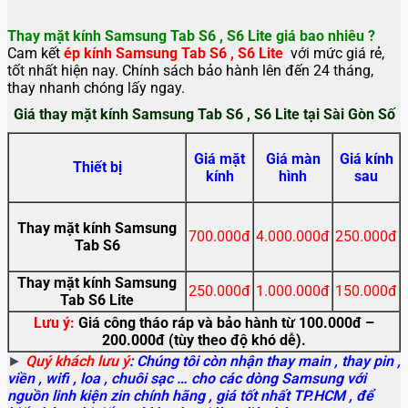
Thay mặt kính Samsung Tab S6 , S6 Lite giá bao nhiêu ?
Cam kết
ép kính Samsung Tab S6 , S6 Lite
với mức giá rẻ,
tốt nhất hiện nay. Chính sách bảo hành lên đến 24 tháng,
thay nhanh chóng lấy ngay.
Giá thay mặt kính Samsung Tab S6 , S6 Lite tại Sài Gòn Số
Giá mặt
Giá màn
Giá kính
Thiết bị
kính
hình
sau
Thay mặt kính Samsung
700.000đ
4.000.000đ
250.000đ
Tab S6
Thay mặt kính Samsung
250.000đ
1.000.000đ
150.000đ
Tab S6 Lite
Lưu ý:
Giá công tháo ráp và bảo hành từ 100.000đ –
200.000đ (tùy theo độ khó dễ).
►
Quý khách lưu ý
: Chúng tôi còn nhận thay main
, thay pin ,
viền , wifi , loa , chuôi sạc … cho các dòng Samsung với
nguồn linh kiện zin chính hãng , giá tốt nhất TP.HCM , để