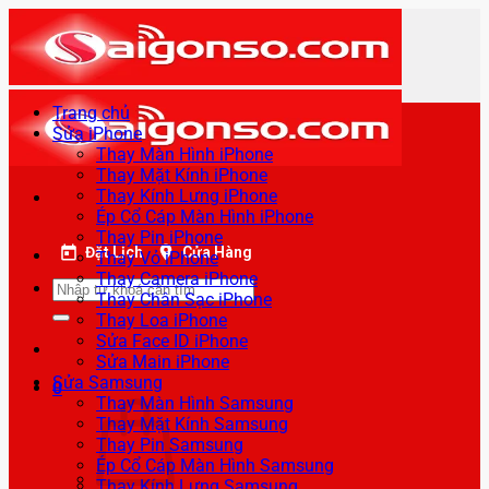
Bỏ
qua
nội
dung
Trang chủ
Sửa iPhone
Thay Màn Hình iPhone
Thay Mặt Kính iPhone
Thay Kính Lưng iPhone
Ép Cổ Cáp Màn Hình iPhone
Thay Pin iPhone
Đặt Lịch
Cửa Hàng
Thay Vỏ iPhone
Thay Camera iPhone
Tìm
Thay Chân Sạc iPhone
kiếm:
Thay Loa iPhone
Sửa Face ID iPhone
Sửa Main iPhone
Sửa Samsung
0
Thay Màn Hình Samsung
Thay Mặt Kính Samsung
Thay Pin Samsung
Ép Cổ Cáp Màn Hình Samsung
Thay Kính Lưng Samsung