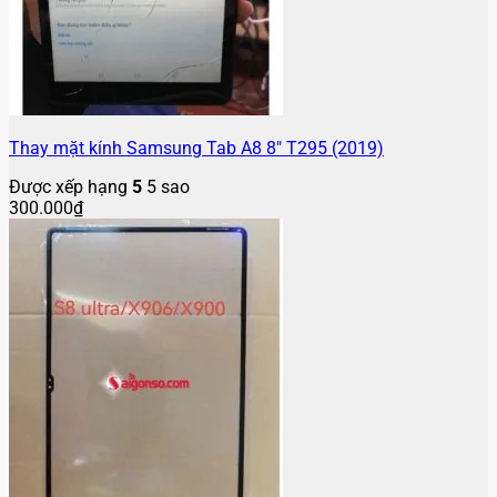
Thay mặt kính Samsung Tab A8 8″ T295 (2019)
Được xếp hạng
5
5 sao
300.000
₫