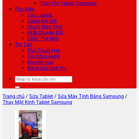
Thay Pin Tablet Samsung
Phụ Kiện
Sạc Laptop
Cable Kết Nối
Chuột Máy Tính
HUB Chuyển Đổi
USB/ Thẻ Nhớ
Tin Tức
Thủ Thuật Hay
Tin Công Nghệ
Khuyến mại
Bảng Giá Dịch Vụ
Tìm
kiếm:
Trang chủ
/
Sửa Tablet
/
Sửa Máy Tính Bảng Samsung
/
Thay Mặt Kính Tablet Samsung