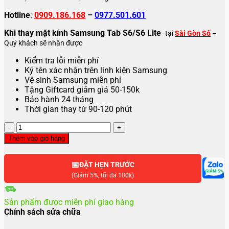
Hotline
:
0909.186.168
–
0977.501.601
Khi thay mặt kính Samsung Tab S6/S6 Lite
tại
Sài Gòn Số
–
Quý khách sẽ nhận được
Kiểm tra lỗi miễn phí
Ký tên xác nhận trên linh kiện Samsung
Vệ sinh Samsung miễn phí
Tặng Giftcard giảm giá 50-150k
Bảo hành 24 tháng
Thời gian thay từ 90-120 phút
Thay
mặt
Thêm vào giỏ hàng
kính
Samsung
📅
Tab
ĐẶT HẸN TRƯỚC
S6
(Giảm 5%, tối đa 100k)
,
S6
Sản phẩm được miễn phí giao hàng
Lite
Chính sách sửa chữa
số
lượng