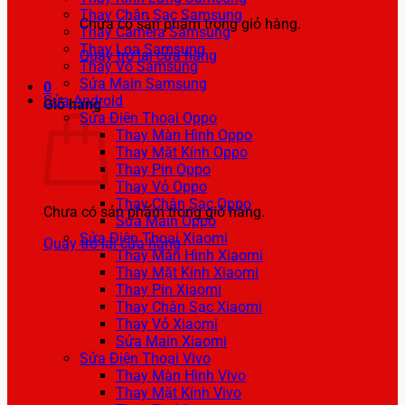
Thay Chân Sạc Samsung
Chưa có sản phẩm trong giỏ hàng.
Thay Camera Samsung
Thay Loa Samsung
Quay trở lại cửa hàng
Thay Vỏ Samsung
Sửa Main Samsung
0
Sửa Android
Giỏ hàng
Sửa Điện Thoại Oppo
Thay Màn Hình Oppo
Thay Mặt Kính Oppo
Thay Pin Oppo
Thay Vỏ Oppo
Thay Chân Sạc Oppo
Chưa có sản phẩm trong giỏ hàng.
Sửa Main Oppo
Sửa Điện Thoại Xiaomi
Quay trở lại cửa hàng
Thay Màn Hình Xiaomi
Thay Mặt Kính Xiaomi
Thay Pin Xiaomi
Thay Chân Sạc Xiaomi
Thay Vỏ Xiaomi
Sửa Main Xiaomi
Sửa Điện Thoại Vivo
Thay Màn Hình Vivo
Thay Mặt Kính Vivo