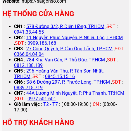
Website
: https://saigonso.com
HỆ THỐNG CỬA HÀNG
CN1
:
578 Đường 3/2, P. Diên Hồng, TP.HCM
,
SĐT
:
0941.33.44.55
CN2
:
11 Nguyễn Phúc Nguyên, P. Nhiêu Lộc, TP.HCM
,
SĐT
:
0909.186.168
CN3
:
27 Cống Quỳnh, P. Cầu Ông Lãnh, TP.HCM
,
SĐT
:
0366.04.04.04
CN4
:
784 Kha Vạn Cân, P. Thủ Đức, TP.HCM
,
SĐT
:
0812.188.189
CN5
:
296 Hoàng Văn Thụ, P. Tân Sơn Nhất,
TP.HCM
,
SĐT
:
0845.15.15.16
CN6
:
Số 6 Đường 297, P. Phước Long, TP.HCM
,
SĐT
:
0889.718.719
CN7
:
44A Lương Minh Nguyệt, P. Phú Thạnh, TP.HCM
,
SĐT
:
0977.501.601
Giờ làm việc
:
T2 - T7
: ( 08:00-19:30 )
CN
: (08:00-
17:00)
HỖ TRỢ KHÁCH HÀNG