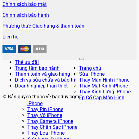
Chính sách bảo mật
Chính sách bảo hành
Phương thức Giao hàng & thanh toán
Liên hệ
Thẻ ưu đãi
Trung tâm bảo hành
Trang chủ
Thanh toán và giao hàng
Sửa iPhone
Dịch vụ sửa chữa và bảo trì
Thay Màn Hình iPhone
Doanh nghiệp thân thiết
Thay Mặt Kính iPhone
Thay Kính Lưng iPhone
© Bản quyền thuộc về baoduy.com
Ép Cổ Cáp Màn Hình
iPhone
Thay Pin iPhone
Thay Vỏ iPhone
Thay Camera iPhone
Thay Chân Sạc iPhone
Thay Loa iPhone
Sửa Face ID iPhone