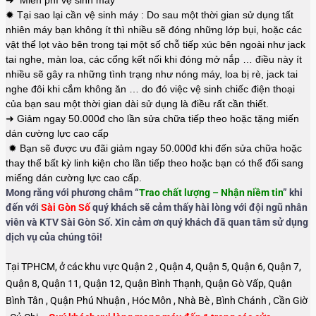
➜ Miễn phí vệ sinh máy
✹ Tại sao lại cần vệ sinh máy : Do sau một thời gian sử dụng tất
nhiên máy bạn không ít thì nhiều sẽ đóng những lớp bụi, hoặc các
vật thể lọt vào bên trong tại một số chỗ tiếp xúc bên ngoài như jack
tai nghe, màn loa, các cổng kết nối khi đóng mở nắp … điều này ít
nhiều sẽ gây ra những tình trạng như nóng máy, loa bị rè, jack tai
nghe đôi khi cắm không ăn … do đó việc vệ sinh chiếc điện thoại
của bạn sau một thời gian dài sử dụng là điều rất cần thiết.
➜ Giảm ngay 50.000đ cho lần sửa chữa tiếp theo hoặc tặng miến
dán cường lực cao cấp
✹ Bạn sẽ được ưu đãi giảm ngay 50.000đ khi đến sửa chữa hoặc
thay thế bất kỳ linh kiện cho lần tiếp theo hoặc bạn có thể đổi sang
miếng dán cường lực cao cấp.
Mong rằng với phương châm “
Trao chất lượng – Nhận niềm tin
” khi
đến với
Sài Gòn Số
quý khách sẽ cảm thấy hài lòng với đội ngũ nhân
viên và KTV Sài Gòn Số. Xin cảm ơn quý khách đã quan tâm sử dụng
dịch vụ của chúng tôi!
Tại TPHCM, ở các khu vực Quận 2 , Quận 4, Quận 5, Quận 6, Quận 7,
Quận 8, Quận 11, Quận 12, Quận Bình Thạnh, Quận Gò Vấp, Quận
Bình Tân , Quận Phú Nhuận , Hóc Môn , Nhà Bè , Bình Chánh , Cần Giờ