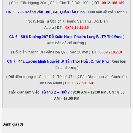
( Cách Cầu Ngang 20m , Cách Chợ Thủ Đức 100m )
ĐT
:
0812.188.189
CN 5 :
296 Hoàng Văn Thụ , P4 , Quận Tân Bình
( Xem bản đồ chỉ đường )
( Ngay Ngã Tư Út Tịch + Hoàng Văn Thụ , Đối Diện
Adora )
ĐT
:
0845.15.15.16
CN 6 :
Số 6 Đường 297 Đỗ Xuân Hợp , Phước Long B , TP. Thủ Đức
(
Xem bản đồ chỉ đường )
( Đối diện trường ĐH Văn Hóa Q9 đi vào 20 met )
ĐT
:
0889.718.719
CN 7 :
44a Lương Minh Nguyệt ,P. Tân Thới Hoà , Q. Tân Phú
( Xem bản
đồ chỉ đường )
( Đối diện chung cư Carillon 7 , Tới số 47 Luỹ Bán Bích quẹo vô , Cách cầu
Tân Hoá 400m )
ĐT
:
0977.501.601
Thời gian làm việc:
Từ thứ 2 – Thứ 7
: 8:30 AM – 19:30 PM ,
CN
: 8:30
AM – 18:00 PM
Đánh giá (3)