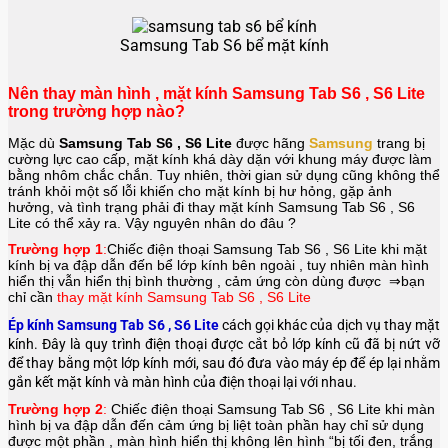
Samsung Tab S6 bể mặt kính
Nên thay màn hình , mặt kính Samsung Tab S6 , S6 Lite
trong trường hợp nào?
Mặc dù
Samsung Tab S6 , S6 Lite
được hãng
Samsung
trang bị
cường lực cao cấp, mặt kính khá dày dặn với khung máy được làm
bằng nhôm chắc chắn. Tuy nhiên, thời gian sử dụng cũng không thể
tránh khỏi một số lỗi khiến cho mặt kính bị hư hỏng, gặp ảnh
hưởng, và tình trạng phải đi thay mặt kính Samsung Tab S6 , S6
Lite
có thể xảy ra. Vậy nguyên nhân do đâu ?
Trường hợp 1
:
Chiếc điện thoại
Samsung Tab S6 , S6 Lite
khi mặt
kính bị va đập dẫn đến bể lớp kính bên ngoài , tuy nhiên màn hình
hiển thị vẫn hiển thị bình thường , cảm ứng còn dùng được ⇒bạn
chỉ cần
thay mặt kính Samsung Tab S6 , S6 Lite
Ép kính Samsung Tab S6 , S6 Lite
cách gọi khác của dịch vụ thay mặt
kính. Đây là quy trình điện thoại được cắt bỏ lớp kính cũ đã bị nứt vỡ
để thay bằng một lớp kính mới, sau đó đưa vào máy ép để ép lại nhằm
gắn kết mặt kính và màn hình của điện thoại lại với nhau.
Trường hợp 2
:
Chiếc điện thoại
Samsung Tab S6 , S6 Lite
khi màn
hình bị va đập dẫn đến cảm ứng bị liệt toàn phần hay chỉ sử dụng
được một phần , màn hình hiển thị không lên hình “bị tối đen, trắng