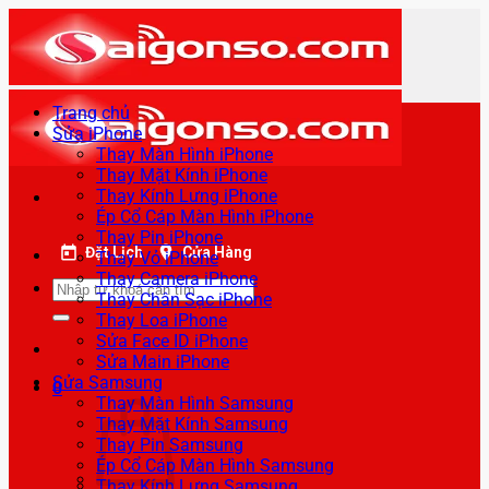
Bỏ
qua
nội
dung
Trang chủ
Sửa iPhone
Thay Màn Hình iPhone
Thay Mặt Kính iPhone
Thay Kính Lưng iPhone
Ép Cổ Cáp Màn Hình iPhone
Thay Pin iPhone
Đặt Lịch
Cửa Hàng
Thay Vỏ iPhone
Thay Camera iPhone
Tìm
Thay Chân Sạc iPhone
kiếm:
Thay Loa iPhone
Sửa Face ID iPhone
Sửa Main iPhone
Sửa Samsung
0
Thay Màn Hình Samsung
Thay Mặt Kính Samsung
Thay Pin Samsung
Ép Cổ Cáp Màn Hình Samsung
Thay Kính Lưng Samsung