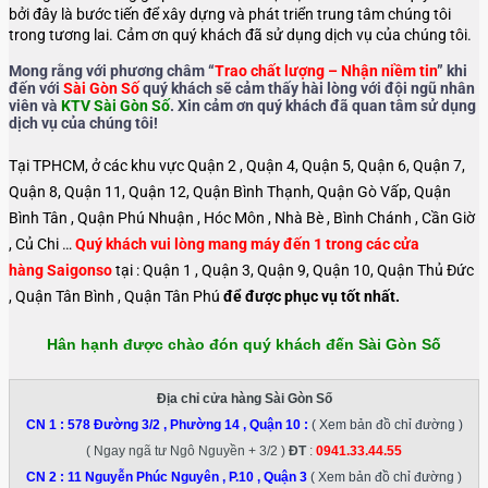
bởi đây là bước tiến để xây dựng và phát triển trung tâm chúng tôi
trong tương lai. Cảm ơn quý khách đã sử dụng dịch vụ của chúng tôi.
Mong rằng với phương châm “
Trao chất lượng – Nhận niềm tin
” khi
đến với
Sài Gòn Số
quý khách sẽ cảm thấy hài lòng với đội ngũ nhân
viên và
KTV Sài Gòn Số
. Xin cảm ơn quý khách đã quan tâm sử dụng
dịch vụ của chúng tôi!
Tại TPHCM, ở các khu vực Quận 2 , Quận 4, Quận 5, Quận 6, Quận 7,
Quận 8, Quận 11, Quận 12, Quận Bình Thạnh, Quận Gò Vấp, Quận
Bình Tân , Quận Phú Nhuận , Hóc Môn , Nhà Bè , Bình Chánh , Cần Giờ
, Củ Chi …
Quý khách vui lòng mang máy đến 1 trong các cửa
hàng Saigonso
tại : Quận 1 , Quận 3, Quận 9, Quận 10, Quận Thủ Đức
, Quận Tân Bình , Quận Tân Phú
để được phục vụ tốt nhất.
Hân hạnh được chào đón quý khách đến Sài Gòn Số
Địa chỉ cửa hàng Sài Gòn Số
CN 1 :
578 Đường 3/2 , Phường 14 , Quận 10
:
( Xem bản đồ chỉ đường )
( Ngay ngã tư Ngô Nguyền + 3/2 )
ĐT
:
0941.33.44.55
CN 2 :
11 Nguyễn Phúc Nguyên , P.10 , Quận 3
( Xem bản đồ chỉ đường )