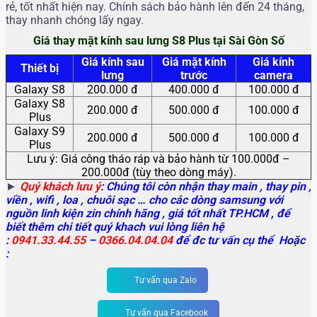
rẻ, tốt nhất hiện nay. Chính sách bảo hành lên đến 24 tháng,
thay nhanh chóng lấy ngay.
Giá thay mặt kính sau lưng S8 Plus tại Sài Gòn Số
Giá kính sau
Giá mặt kính
Giá kính
Thiết bị
lưng
trước
camera
Galaxy S8
200.000 đ
400.000 đ
100.000 đ
Galaxy S8
200.000 đ
500.000 đ
100.000 đ
Plus
Galaxy S9
200.000 đ
500.000 đ
100.000 đ
Plus
Lưu ý: Giá công tháo ráp và bảo hành từ 100.000đ –
200.000đ (tùy theo dòng máy).
►
Quý khách lưu ý
: Chúng tôi còn nhận thay main
, thay pin ,
viền , wifi , loa , chuôi sạc … cho các dòng samsung với
nguồn linh kiện zin chính hãng , giá tốt nhất TP.HCM , để
biết thêm chi tiết quý khach vui lòng liên hệ
:
0941.33.44.55
–
0366.04.04.04
để đc tư vấn cụ thể Hoặc
:
Tư vấn qua Zalo
Tư vấn qua Facebook