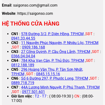
Email
: saigonso.com@gmail.com
Website
: https://saigonso.com
HỆ THỐNG CỬA HÀNG
CN1
:
578 Đường 3/2, P. Diên Hồng, TP.HCM
,
SĐT
:
0941.33.44.55
CN2
:
11 Nguyễn Phúc Nguyên, P. Nhiêu Lộc, TP.HCM
,
SĐT
:
0909.186.168
CN3
:
27 Cống Quỳnh, P. Cầu Ông Lãnh, TP.HCM
,
SĐT
:
0366.04.04.04
CN4
:
784 Kha Vạn Cân, P. Thủ Đức, TP.HCM
,
SĐT
:
0812.188.189
CN5
:
296 Hoàng Văn Thụ, P. Tân Sơn Nhất,
TP.HCM
,
SĐT
:
0845.15.15.16
CN6
:
Số 6 Đường 297, P. Phước Long, TP.HCM
,
SĐT
:
0889.718.719
CN7
:
44A Lương Minh Nguyệt, P. Phú Thạnh, TP.HCM
,
SĐT
:
0977.501.601
Giờ làm việc
:
T2 - T7
: ( 08:00-19:30 )
CN
: (08:00-
17:00)