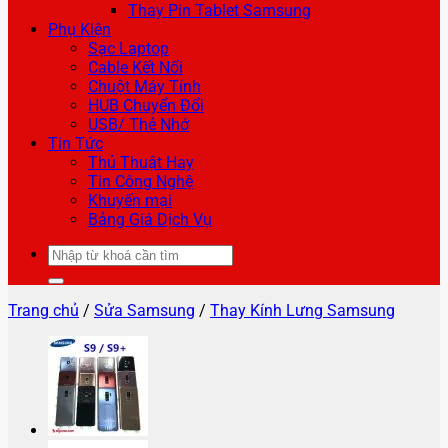
Thay Pin Tablet Samsung
Phụ Kiện
Sạc Laptop
Cable Kết Nối
Chuột Máy Tính
HUB Chuyển Đổi
USB/ Thẻ Nhớ
Tin Tức
Thủ Thuật Hay
Tin Công Nghệ
Khuyến mại
Bảng Giá Dịch Vụ
Tìm
kiếm:
Trang chủ
/
Sửa Samsung
/
Thay Kính Lưng Samsung