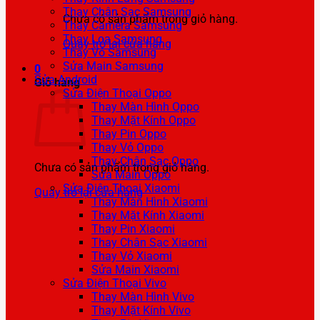
Thay Chân Sạc Samsung
Chưa có sản phẩm trong giỏ hàng.
Thay Camera Samsung
Thay Loa Samsung
Quay trở lại cửa hàng
Thay Vỏ Samsung
Sửa Main Samsung
0
Sửa Android
Giỏ hàng
Sửa Điện Thoại Oppo
Thay Màn Hình Oppo
Thay Mặt Kính Oppo
Thay Pin Oppo
Thay Vỏ Oppo
Thay Chân Sạc Oppo
Chưa có sản phẩm trong giỏ hàng.
Sửa Main Oppo
Sửa Điện Thoại Xiaomi
Quay trở lại cửa hàng
Thay Màn Hình Xiaomi
Thay Mặt Kính Xiaomi
Thay Pin Xiaomi
Thay Chân Sạc Xiaomi
Thay Vỏ Xiaomi
Sửa Main Xiaomi
Sửa Điện Thoại Vivo
Thay Màn Hình Vivo
Thay Mặt Kính Vivo