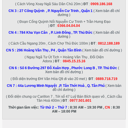
( Cách Vòng Xoay Ngã Sáu Dân Chủ 20m )
ĐT
:
0909.186.168
CN 3 :
27 Cống Quỳnh , P. Nguyễn Cư Trinh , Quận 1
( Xem bản đồ chỉ
đường )
( Đoạn Cống Quỳnh Nối Nguyễn Cư Trinh + Trần Hưng Đạo
)
ĐT
:
0366.04.04.04
CN 4 :
784 Kha Vạn Cân , P. Linh Đông , TP. Thủ Đức
( Xem bản đồ chỉ
đường )
( Cách Cầu Ngang 20m , Cách Chợ Thủ Đức 100m )
ĐT
:
0812.188.189
CN 5 :
296 Hoàng Văn Thụ , P4 , Quận Tân Bình
( Xem bản đồ chỉ đường )
( Ngay Ngã Tư Út Tịch + Hoàng Văn Thụ , Đối Diện
Adora )
ĐT
:
0845.15.15.16
CN 6 :
Số 6 Đường 297 Đỗ Xuân Hợp , Phước Long B , TP. Thủ Đức
(
Xem bản đồ chỉ đường )
( Đối diện trường ĐH Văn Hóa Q9 đi vào 20 met )
ĐT
:
0889.718.719
CN 7 :
44a Lương Minh Nguyệt ,P. Tân Thới Hoà , Q. Tân Phú
( Xem bản
đồ chỉ đường )
( Đối diện chung cư Carillon 7 , Tới số 47 Luỹ Bán Bích quẹo vô , Cách cầu
Tân Hoá 400m )
ĐT
:
0977.501.601
Thời gian làm việc:
Từ thứ 2 – Thứ 7
: 8:30 AM – 19:30 PM ,
CN
: 8:30
AM – 18:00 PM