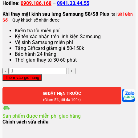
Hotline
:
0909.186.168
–
0941.33.44.55
Khi thay mặt kính sau lưng Samsung S8/S8 Plus
tại
Sài Gòn
Số
– Quý khách sẽ nhận được
Kiểm tra lỗi miễn phí
Ký tên xác nhận trên linh kiện Samsung
Vệ sinh Samsung miễn phí
Tặng Giftcard giảm giá 50-150k
Bảo hành 24 tháng
Thời gian thay từ 30-60 phút
Thay
kính
Thêm vào giỏ hàng
sau
lưng
📅
Samsung
ĐẶT HẸN TRƯỚC
S8
(Giảm 5%, tối đa 100k)
|
S8
Sản phẩm được miễn phí giao hàng
Plus
Chính sách sửa chữa
số
lượng