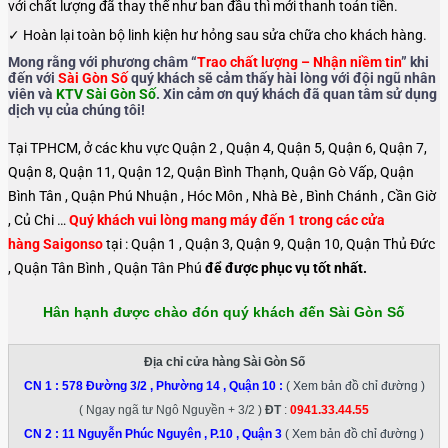
với chất lượng đã thay thế như ban đầu thì mới thanh toán tiền.
✓ Hoàn lại toàn bộ linh kiện hư hỏng sau sửa chữa cho khách hàng.
Mong rằng với phương châm “
Trao chất lượng – Nhận niềm tin
” khi
đến với
Sài Gòn Số
quý khách sẽ cảm thấy hài lòng với đội ngũ nhân
viên và
KTV Sài Gòn Số
. Xin cảm ơn quý khách đã quan tâm sử dụng
dịch vụ của chúng tôi!
Tại TPHCM, ở các khu vực Quận 2 , Quận 4, Quận 5, Quận 6, Quận 7,
Quận 8, Quận 11, Quận 12, Quận Bình Thạnh, Quận Gò Vấp, Quận
Bình Tân , Quận Phú Nhuận , Hóc Môn , Nhà Bè , Bình Chánh , Cần Giờ
, Củ Chi …
Quý khách vui lòng mang máy đến 1 trong các cửa
hàng Saigonso
tại : Quận 1 , Quận 3, Quận 9, Quận 10, Quận Thủ Đức
, Quận Tân Bình , Quận Tân Phú
để được phục vụ tốt nhất.
Hân hạnh được chào đón quý khách đến Sài Gòn Số
Địa chỉ cửa hàng Sài Gòn Số
CN 1 :
578 Đường 3/2 , Phường 14 , Quận 10
:
( Xem bản đồ chỉ đường )
( Ngay ngã tư Ngô Nguyền + 3/2 )
ĐT
:
0941.33.44.55
CN 2 :
11 Nguyễn Phúc Nguyên , P.10 , Quận 3
( Xem bản đồ chỉ đường )