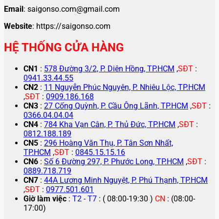
Email
: saigonso.com@gmail.com
Website
: https://saigonso.com
HỆ THỐNG CỬA HÀNG
CN1
:
578 Đường 3/2, P. Diên Hồng, TP.HCM
,
SĐT
:
0941.33.44.55
CN2
:
11 Nguyễn Phúc Nguyên, P. Nhiêu Lộc, TP.HCM
,
SĐT
:
0909.186.168
CN3
:
27 Cống Quỳnh, P. Cầu Ông Lãnh, TP.HCM
,
SĐT
:
0366.04.04.04
CN4
:
784 Kha Vạn Cân, P. Thủ Đức, TP.HCM
,
SĐT
:
0812.188.189
CN5
:
296 Hoàng Văn Thụ, P. Tân Sơn Nhất,
TP.HCM
,
SĐT
:
0845.15.15.16
CN6
:
Số 6 Đường 297, P. Phước Long, TP.HCM
,
SĐT
:
0889.718.719
CN7
:
44A Lương Minh Nguyệt, P. Phú Thạnh, TP.HCM
,
SĐT
:
0977.501.601
Giờ làm việc
:
T2 - T7
: ( 08:00-19:30 )
CN
: (08:00-
17:00)