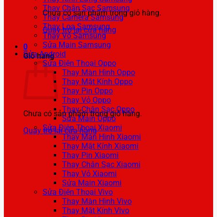
Thay Chân Sạc Samsung
Chưa có sản phẩm trong giỏ hàng.
Thay Camera Samsung
Thay Loa Samsung
Quay trở lại cửa hàng
Thay Vỏ Samsung
Sửa Main Samsung
0
Sửa Android
Giỏ hàng
Sửa Điện Thoại Oppo
Thay Màn Hình Oppo
Thay Mặt Kính Oppo
Thay Pin Oppo
Thay Vỏ Oppo
Thay Chân Sạc Oppo
Chưa có sản phẩm trong giỏ hàng.
Sửa Main Oppo
Sửa Điện Thoại Xiaomi
Quay trở lại cửa hàng
Thay Màn Hình Xiaomi
Thay Mặt Kính Xiaomi
Thay Pin Xiaomi
Thay Chân Sạc Xiaomi
Thay Vỏ Xiaomi
Sửa Main Xiaomi
Sửa Điện Thoại Vivo
Thay Màn Hình Vivo
Thay Mặt Kính Vivo