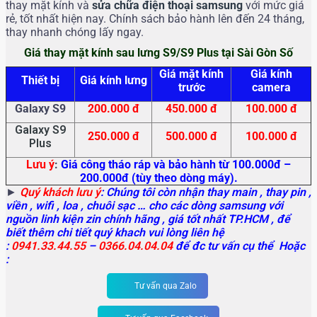
thay mặt kính và
sửa chữa điện thoại samsung
với mức giá
rẻ, tốt nhất hiện nay. Chính sách bảo hành lên đến 24 tháng,
thay nhanh chóng lấy ngay.
Giá thay mặt kính sau lưng S9/S9 Plus tại Sài Gòn Số
Giá mặt kính
Giá kính
Thiết bị
Giá kính lưng
trước
camera
Galaxy S9
200.000 đ
450.000 đ
100.000 đ
Galaxy S9
250.000 đ
500.000 đ
100.000 đ
Plus
Lưu ý
:
Giá công tháo ráp và bảo hành từ 100.000đ –
200.000đ (tùy theo dòng máy).
►
Quý khách lưu ý
: Chúng tôi còn nhận thay main
, thay pin ,
viền , wifi , loa , chuôi sạc … cho các dòng samsung với
nguồn linh kiện zin chính hãng , giá tốt nhất TP.HCM , để
biết thêm chi tiết quý khach vui lòng liên hệ
:
0941.33.44.55
–
0366.04.04.04
để đc tư vấn cụ thể Hoặc
:
Tư vấn qua Zalo