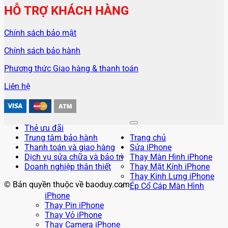
HỖ TRỢ KHÁCH HÀNG
Chính sách bảo mật
Chính sách bảo hành
Phương thức Giao hàng & thanh toán
Liên hệ
Thẻ ưu đãi
Trung tâm bảo hành
Trang chủ
Thanh toán và giao hàng
Sửa iPhone
Dịch vụ sửa chữa và bảo trì
Thay Màn Hình iPhone
Doanh nghiệp thân thiết
Thay Mặt Kính iPhone
Thay Kính Lưng iPhone
© Bản quyền thuộc về baoduy.com
Ép Cổ Cáp Màn Hình
iPhone
Thay Pin iPhone
Thay Vỏ iPhone
Thay Camera iPhone