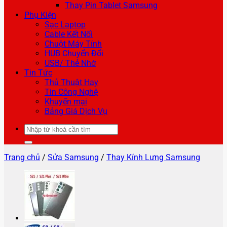
Thay Pin Tablet Samsung
Phụ Kiện
Sạc Laptop
Cable Kết Nối
Chuột Máy Tính
HUB Chuyển Đổi
USB/ Thẻ Nhớ
Tin Tức
Thủ Thuật Hay
Tin Công Nghệ
Khuyến mại
Bảng Giá Dịch Vụ
Tìm
kiếm:
Trang chủ
/
Sửa Samsung
/
Thay Kính Lưng Samsung