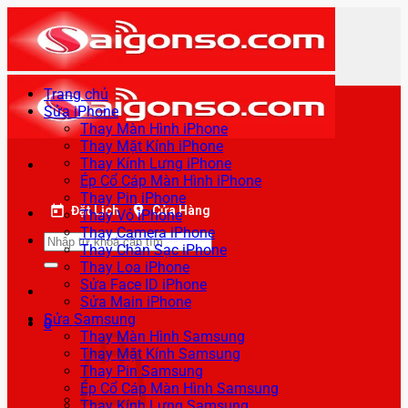
Bỏ
qua
nội
dung
Trang chủ
Sửa iPhone
Thay Màn Hình iPhone
Thay Mặt Kính iPhone
Thay Kính Lưng iPhone
Ép Cổ Cáp Màn Hình iPhone
Thay Pin iPhone
Đặt Lịch
Cửa Hàng
Thay Vỏ iPhone
Thay Camera iPhone
Tìm
Thay Chân Sạc iPhone
kiếm:
Thay Loa iPhone
Sửa Face ID iPhone
Sửa Main iPhone
Sửa Samsung
0
Thay Màn Hình Samsung
Thay Mặt Kính Samsung
Thay Pin Samsung
Ép Cổ Cáp Màn Hình Samsung
Thay Kính Lưng Samsung