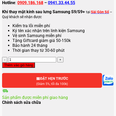
Hotline
:
0909.186.168
–
0941.33.44.55
Khi thay mặt kính sau lưng Samsung S9/S9+
tại
Sài Gòn Số
–
Quý khách sẽ nhận được
Kiểm tra lỗi miễn phí
Ký tên xác nhận trên linh kiện Samsung
Vệ sinh Samsung miễn phí
Tặng Giftcard giảm giá 50-150k
Bảo hành 24 tháng
Thời gian thay từ 30-60 phút
Thay
kính
Thêm vào giỏ hàng
sau
lưng
📅
Samsung
ĐẶT HẸN TRƯỚC
S9
(Giảm 5%, tối đa 100k)
|
S9
Sản phẩm được miễn phí giao hàng
Plus
Chính sách sửa chữa
số
lượng