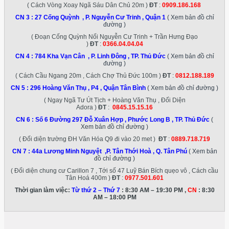
( Cách Vòng Xoay Ngã Sáu Dân Chủ 20m )
ĐT
:
0909.186.168
CN 3 :
27 Cống Quỳnh , P. Nguyễn Cư Trinh , Quận 1
( Xem bản đồ chỉ
đường )
( Đoạn Cống Quỳnh Nối Nguyễn Cư Trinh + Trần Hưng Đạo
)
ĐT
:
0366.04.04.04
CN 4 :
784 Kha Vạn Cân , P. Linh Đông , TP. Thủ Đức
( Xem bản đồ chỉ
đường )
( Cách Cầu Ngang 20m , Cách Chợ Thủ Đức 100m )
ĐT
:
0812.188.189
CN 5 :
296 Hoàng Văn Thụ , P4 , Quận Tân Bình
( Xem bản đồ chỉ đường )
( Ngay Ngã Tư Út Tịch + Hoàng Văn Thụ , Đối Diện
Adora )
ĐT
:
0845.15.15.16
CN 6 :
Số 6 Đường 297 Đỗ Xuân Hợp , Phước Long B , TP. Thủ Đức
(
Xem bản đồ chỉ đường )
( Đối diện trường ĐH Văn Hóa Q9 đi vào 20 met )
ĐT
:
0889.718.719
CN 7 :
44a Lương Minh Nguyệt ,P. Tân Thới Hoà , Q. Tân Phú
( Xem bản
đồ chỉ đường )
( Đối diện chung cư Carillon 7 , Tới số 47 Luỹ Bán Bích quẹo vô , Cách cầu
Tân Hoá 400m )
ĐT
:
0977.501.601
Thời gian làm việc:
Từ thứ 2 – Thứ 7
: 8:30 AM – 19:30 PM ,
CN
: 8:30
AM – 18:00 PM