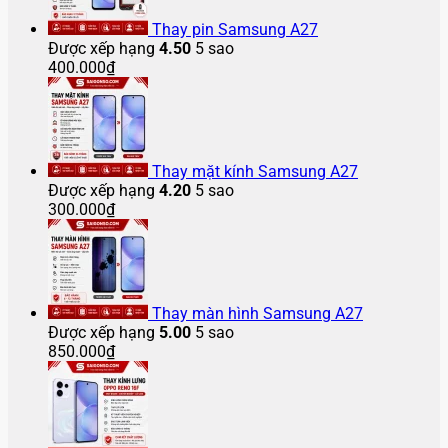
2025
Max
Pro
vỡ
mực
Pro
Flip
bao
bị
Max
bao
màn
Max
5
Thay pin Samsung A27
nhiêu?
vỡ
bị
nhiêu
hình
gập
Được xếp hạng
4.50
5 sao
màn
bể
tiền
lại
400.000
₫
hình
màn
bị
hình
tắt
nguồn
Thay mặt kính Samsung A27
Được xếp hạng
4.20
5 sao
300.000
₫
Thay màn hình Samsung A27
Được xếp hạng
5.00
5 sao
850.000
₫