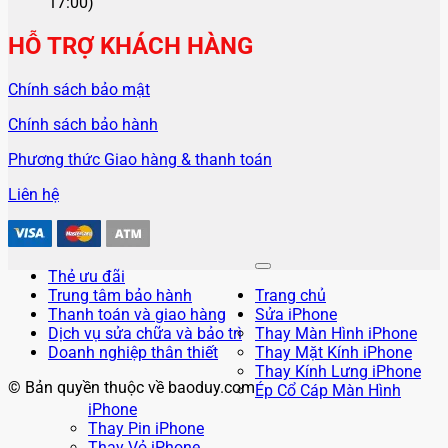
17:00)
HỖ TRỢ KHÁCH HÀNG
Chính sách bảo mật
Chính sách bảo hành
Phương thức Giao hàng & thanh toán
Liên hệ
Thẻ ưu đãi
Trung tâm bảo hành
Trang chủ
Thanh toán và giao hàng
Sửa iPhone
Dịch vụ sửa chữa và bảo trì
Thay Màn Hình iPhone
Doanh nghiệp thân thiết
Thay Mặt Kính iPhone
Thay Kính Lưng iPhone
© Bản quyền thuộc về baoduy.com
Ép Cổ Cáp Màn Hình
iPhone
Thay Pin iPhone
Thay Vỏ iPhone