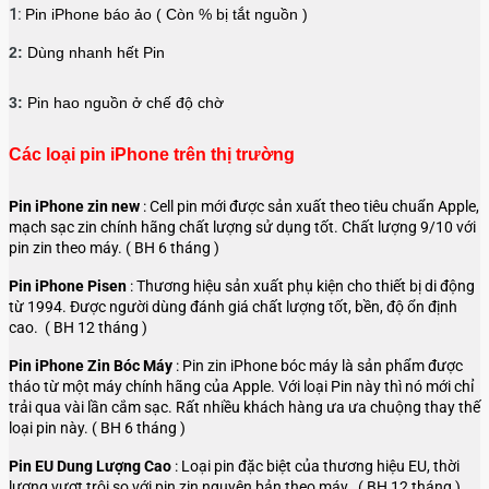
1:
Pin iPhone báo ảo ( Còn % bị tắt nguồn )
2:
Dùng nhanh hết Pin
3:
Pin hao nguồn ở chế độ chờ
Các loại pin iPhone trên thị trường
Pin iPhone zin new
: Cell pin mới được sản xuất theo tiêu chuẩn Apple,
mạch sạc zin chính hãng chất lượng sử dụng tốt. Chất lượng 9/10 với
pin zin theo máy. ( BH 6 tháng )
Pin iPhone Pisen
: Thương hiệu sản xuất phụ kiện cho thiết bị di động
từ 1994. Được người dùng đánh giá chất lượng tốt, bền, độ ổn định
cao.
( BH 12 tháng )
Pin iPhone Zin Bóc Máy
:
Pin zin iPhone bóc máy là sản phẩm được
tháo từ một máy chính hãng của Apple. Với loại Pin này thì nó mới chỉ
trải qua vài lần cắm sạc. Rất nhiều khách hàng ưa ưa chuộng thay thế
loại pin này.
( BH 6 tháng )
Pin EU Dung Lượng Cao
: Loại pin đặc biệt của thương hiệu EU, thời
lượng vượt trội so với pin zin nguyên bản theo máy.
( BH 12 tháng )