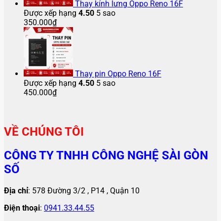
Thay kính lưng Oppo Reno 16F
Được xếp hạng
4.50
5 sao
350.000
₫
Thay pin Oppo Reno 16F
Được xếp hạng
4.50
5 sao
450.000
₫
VỀ CHÚNG TÔI
CÔNG TY TNHH CÔNG NGHỆ SÀI GÒN
SỐ
Địa chỉ
: 578 Đường 3/2 , P14 , Quận 10
Điện thoại
:
0941.33.44.55