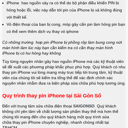
iPhone hao nguồn xảy ra có thể do bộ phận điều khiển PIN bị
hỏng hoặc lỗi, việc này dẫn tới pin của iPhone bị xả không đúng
với thiết kế.
Vỏ điện thoại của bạn bị cong, móp gây cấn pin làm hỏng pin bạn
có thể xem thêm dịch vụ
thay vỏ iphone
Có những trường hợp pin iPhone bị phồng rộp làm bung cong nứt
màn hình làm lúc này bạn cần kiểm tra có cần
thay màn hình
iPhone
bị có hư hỏng hay không
Tùy từng nguyên nhân gây hao nguồn iPhone mà các kỹ thuật viên
sẽ đề xuất các phương pháp khắc phục phù hợp. Quý khách có nhu
thay pin iPhone vui lòng mang máy trực tiếp tới trung tâm, kỹ thuật
viên của chúng tôi sẽ kiểm tra tổng thể để xác định chính xác
nguyên nhân nhằm đưa ra biện pháp sửa chữa phù hợp tương ứng.
Quy trình thay pin iPhone tại Sài Gòn Số
Đến với trung tâm sửa chữa điện thoại
SAIGONSO
. Quý khách
không chỉ yên tâm về chất lượng sản phẩm thay thế mà hơn thế
chúng tôi mang đến cho quý khách hàng một quy trình sửa
chữa thay pin iPhone chuyên nghiệp, nhanh chóng nhất tại
TP.HCM.