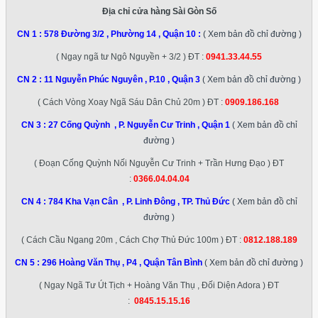
Địa chỉ cửa hàng Sài Gòn Số
CN 1 :
578 Đường 3/2 , Phường 14 , Quận 10
:
( Xem bản đồ chỉ đường )
( Ngay ngã tư Ngô Nguyền + 3/2 ) ĐT :
0941.33.44.55
CN 2 :
11 Nguyễn Phúc Nguyên , P.10 , Quận 3
( Xem bản đồ chỉ đường )
( Cách Vòng Xoay Ngã Sáu Dân Chủ 20m ) ĐT :
0909.186.168
CN 3 :
27 Cống Quỳnh , P. Nguyễn Cư Trinh , Quận 1
( Xem bản đồ chỉ
đường )
( Đoạn Cống Quỳnh Nối Nguyễn Cư Trinh + Trần Hưng Đạo ) ĐT
:
0366.04.04.04
CN 4 :
784 Kha Vạn Cân , P. Linh Đông , TP. Thủ Đức
( Xem bản đồ chỉ
đường )
( Cách Cầu Ngang 20m , Cách Chợ Thủ Đức 100m ) ĐT :
0812.188.189
CN 5 :
296 Hoàng Văn Thụ , P4 , Quận Tân Bình
( Xem bản đồ chỉ đường )
( Ngay Ngã Tư Út Tịch + Hoàng Văn Thụ , Đối Diện Adora ) ĐT
:
0845.15.15.16