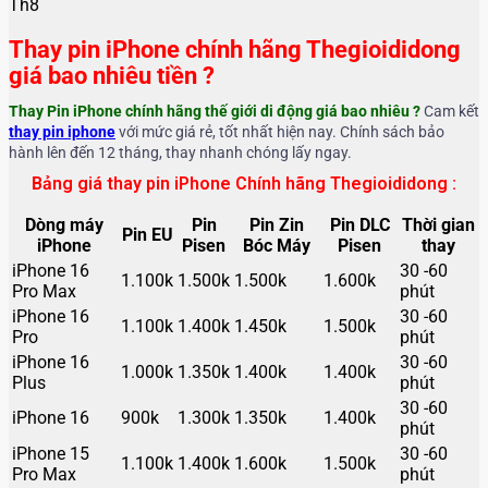
Th8
Thay pin iPhone chính hãng Thegioididong
giá bao nhiêu tiền ?
Thay Pin iPhone chính hãng thế giới di động
giá bao nhiêu ?
Cam kết
thay pin iphone
với mức giá rẻ, tốt nhất hiện nay. Chính sách bảo
hành lên đến 12 tháng, thay nhanh chóng lấy ngay.
Bảng giá thay pin iPhone Chính hãng Thegioididong :
Dòng máy
Pin
Pin Zin
Pin DLC
Thời gian
Pin EU
iPhone
Pisen
Bóc Máy
Pisen
thay
iPhone 16
30 -60
1.100k
1.500k
1.500k
1.600k
Pro Max
phút
iPhone 16
30 -60
1.100k
1.400k
1.450k
1.500k
Pro
phút
iPhone 16
30 -60
1.000k
1.350k
1.400k
1.400k
Plus
phút
30 -60
iPhone 16
900k
1.300k
1.350k
1.400k
phút
iPhone 15
30 -60
1.100k
1.400k
1.600k
1.500k
Pro Max
phút