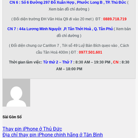
CN 6 :
Số 6 Đường 297 Đỗ Xuân Hợp , Phước Long B , TP. Thủ Đức
(
Xem bản đồ chỉ đường )
( Đối diện trường ĐH Văn Hóa Q9 đi vào 20 met ) ĐT :
0889.718.719
CN 7 :
44a Lương Minh Nguyệt ,P. Tân Thới Hoà , Q. Tân Phú
( Xem bản
đồ chỉ đường )
( Đối diện chung cư Carillon 7 , Tới số 49 Luỹ Bán Bích quẹo vào , Cách
cầu Tân Hoá 400m ) ĐT :
0977.501.601
Thời gian làm việc:
Từ thứ 2 – Thứ 7
: 8:30 AM – 19:30 PM ,
CN
: 8:30
AM – 18:00 PM
Sài Gòn Số
Thay pin iPhone ở Thủ Đức
Địa chỉ thay pin iPhone chính hãng ở Tân Bình