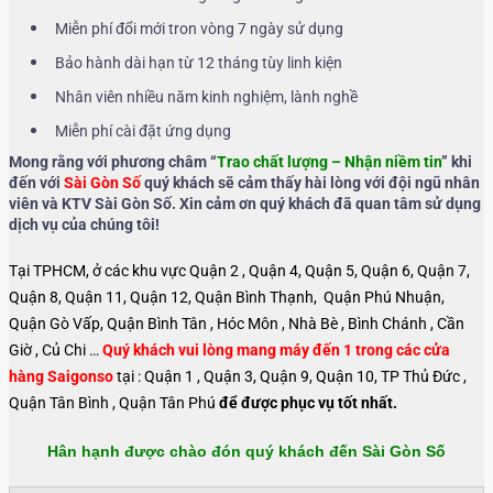
Miễn phí đổi mới tron vòng 7 ngày sử dụng
Bảo hành dài hạn từ 12 tháng tùy linh kiện
Nhân viên nhiều năm kinh nghiệm, lành nghề
Miễn phí cài đặt ứng dụng
Mong rằng với phương châm “
Trao chất lượng – Nhận niềm tin
” khi
đến với
Sài Gòn Số
quý khách sẽ cảm thấy hài lòng với đội ngũ nhân
viên và KTV Sài Gòn Số. Xin cảm ơn quý khách đã quan tâm sử dụng
dịch vụ của chúng tôi!
Tại TPHCM, ở các khu vực Quận 2 , Quận 4, Quận 5, Quận 6, Quận 7,
Quận 8, Quận 11, Quận 12, Quận Bình Thạnh, Quận Phú Nhuận,
Quận Gò Vấp, Quận Bình Tân , Hóc Môn , Nhà Bè , Bình Chánh , Cần
Giờ , Củ Chi …
Quý khách vui lòng mang máy đến 1 trong các cửa
hàng Saigonso
tại : Quận 1 , Quận 3, Quận 9, Quận 10, TP Thủ Đức ,
Quận Tân Bình , Quận Tân Phú
để được phục vụ tốt nhất.
Hân hạnh được chào đón quý khách đến Sài Gòn Số