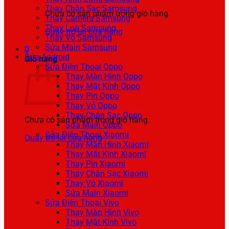
Thay Chân Sạc Samsung
Chưa có sản phẩm trong giỏ hàng.
Thay Camera Samsung
Thay Loa Samsung
Quay trở lại cửa hàng
Thay Vỏ Samsung
Sửa Main Samsung
0
Sửa Android
Giỏ hàng
Sửa Điện Thoại Oppo
Thay Màn Hình Oppo
Thay Mặt Kính Oppo
Thay Pin Oppo
Thay Vỏ Oppo
Thay Chân Sạc Oppo
Chưa có sản phẩm trong giỏ hàng.
Sửa Main Oppo
Sửa Điện Thoại Xiaomi
Quay trở lại cửa hàng
Thay Màn Hình Xiaomi
Thay Mặt Kính Xiaomi
Thay Pin Xiaomi
Thay Chân Sạc Xiaomi
Thay Vỏ Xiaomi
Sửa Main Xiaomi
Sửa Điện Thoại Vivo
Thay Màn Hình Vivo
Thay Mặt Kính Vivo