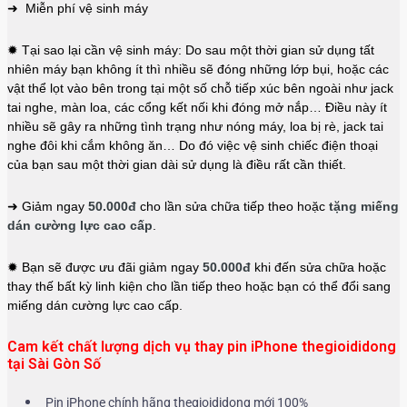
➜ Miễn phí vệ sinh máy
✹ Tại sao lại cần vệ sinh máy: Do sau một thời gian sử dụng tất
nhiên máy bạn không ít thì nhiều sẽ đóng những lớp bụi, hoặc các
vật thể lọt vào bên trong tại một số chỗ tiếp xúc bên ngoài như jack
tai nghe, màn loa, các cổng kết nối khi đóng mở nắp… Điều này ít
nhiều sẽ gây ra những tình trạng như nóng máy, loa bị rè, jack tai
nghe đôi khi cắm không ăn… Do đó việc vệ sinh chiếc điện thoại
của bạn sau một thời gian dài sử dụng là điều rất cần thiết.
➜ Giảm ngay
50.000đ
cho lần sửa chữa tiếp theo hoặc
tặng miếng
dán cường lực cao cấp
.
✹ Bạn sẽ được ưu đãi giảm ngay
50.000đ
khi đến sửa chữa hoặc
thay thế bất kỳ linh kiện cho lần tiếp theo hoặc bạn có thể đổi sang
miếng dán cường lực cao cấp.
Cam kết chất lượng dịch vụ thay pin iPhone thegioididong
tại Sài Gòn Số
Pin iPhone chính hãng thegioididong mới 100%