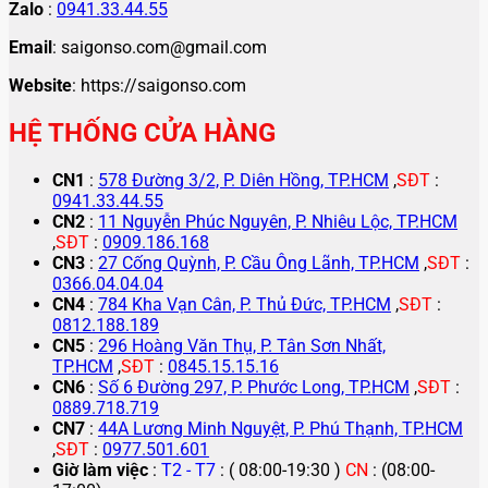
Zalo
:
0941.33.44.55
Email
: saigonso.com@gmail.com
Website
: https://saigonso.com
HỆ THỐNG CỬA HÀNG
CN1
:
578 Đường 3/2, P. Diên Hồng, TP.HCM
,
SĐT
:
0941.33.44.55
CN2
:
11 Nguyễn Phúc Nguyên, P. Nhiêu Lộc, TP.HCM
,
SĐT
:
0909.186.168
CN3
:
27 Cống Quỳnh, P. Cầu Ông Lãnh, TP.HCM
,
SĐT
:
0366.04.04.04
CN4
:
784 Kha Vạn Cân, P. Thủ Đức, TP.HCM
,
SĐT
:
0812.188.189
CN5
:
296 Hoàng Văn Thụ, P. Tân Sơn Nhất,
TP.HCM
,
SĐT
:
0845.15.15.16
CN6
:
Số 6 Đường 297, P. Phước Long, TP.HCM
,
SĐT
:
0889.718.719
CN7
:
44A Lương Minh Nguyệt, P. Phú Thạnh, TP.HCM
,
SĐT
:
0977.501.601
Giờ làm việc
:
T2 - T7
: ( 08:00-19:30 )
CN
: (08:00-