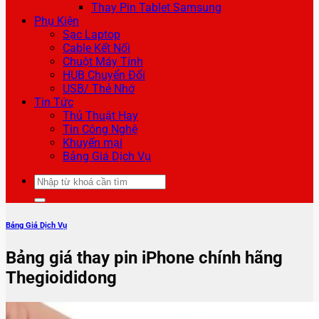
Thay Pin Tablet Samsung
Phụ Kiện
Sạc Laptop
Cable Kết Nối
Chuột Máy Tính
HUB Chuyển Đổi
USB/ Thẻ Nhớ
Tin Tức
Thủ Thuật Hay
Tin Công Nghệ
Khuyến mại
Bảng Giá Dịch Vụ
Tìm
kiếm:
Bảng Giá Dịch Vụ
Bảng giá thay pin iPhone chính hãng
Thegioididong