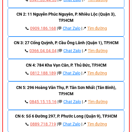
CN 2: 11 Nguyễn Phúc Nguyên, P. Nhiêu Lộc (Quận 3),
TP.HCM
📞
0909.186.168
|💬
Chat Zalo
|📍
Tìm đường
CN 3: 27 Cống Quỳnh, P. Cầu Ông Lãnh (Quận 1), TP.HCM
📞
0366.04.04.04
|💬
Chat Zalo
|📍
Tìm đường
CN 4: 784 Kha Vạn Cân, P. Thủ Đức, TP.HCM
📞
0812.188.189
|💬
Chat Zalo
|📍
Tìm đường
CN 5: 296 Hoàng Văn Thụ, P. Tân Sơn Nhất (Tân Bình),
TP.HCM
📞
0845.15.15.16
|💬
Chat Zalo
|📍
Tìm đường
CN 6: Số 6 Đường 297, P. Phước Long (Quận 9), TP.HCM
📞
0889.718.719
|💬
Chat Zalo
|📍
Tìm đường