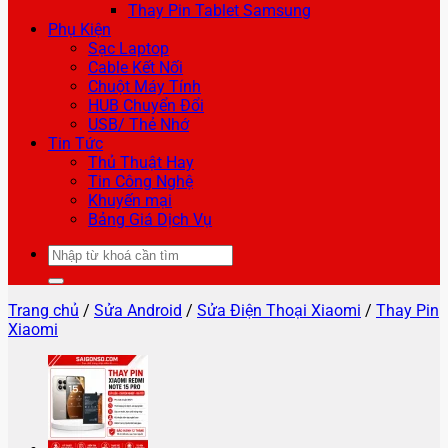
Thay Pin Tablet Samsung
Phụ Kiện
Sạc Laptop
Cable Kết Nối
Chuột Máy Tính
HUB Chuyển Đổi
USB/ Thẻ Nhớ
Tin Tức
Thủ Thuật Hay
Tin Công Nghệ
Khuyến mại
Bảng Giá Dịch Vụ
Tìm
kiếm:
Trang chủ
/
Sửa Android
/
Sửa Điện Thoại Xiaomi
/
Thay Pin
Xiaomi