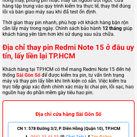
nóng máy, phồng pin hoặc máy tắt nguồn đột ngột. Cửa
hàng tập trung vào quy trình kiểm tra thực tế, thay thế đúng
lỗi và bàn giao máy sau khi đã test ổn định.
Thời gian thay pin nhanh, phù hợp với khách hàng bận rộn
cần lấy máy trong ngày. Chính sách bảo hành
12 tháng
giúp
khách hàng yên tâm hơn khi sử dụng sau sửa chữa.
Địa chỉ thay pin Redmi Note 15 ở đâu uy
tín, lấy liền lại TP.HCM
Khách hàng tại TP.HCM có thể mang Redmi Note 15 đến hệ
thống
Sài Gòn Số
để được kiểm tra pin, tư vấn tình trạng
máy và thay pin lấy liền khi linh kiện có sẵn. Việc kiểm tra
trực tiếp giúp xác định chính xác máy bị chai pin, lỗi sạc, hao
nguồn hay do phần mềm gây tiêu hao pin.
Địa chỉ cửa hàng Sài Gòn Số
CN 1: 578 Đường 3/2, P. Diên Hồng (Quận 10), TP.HCM
📞
0941.33.44.55
|💬
Chat Zalo
|📍
Tìm đường