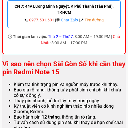
CN 7: 44A Lương Minh Nguyệt, P. Phú Thạnh (Tân Phú),
TP.HCM
📞
0977.501.601
|💬
Chat Zalo
|📍
Tìm đường
🕒
Thời gian làm việc:
Thứ 2 – Thứ 7
: 8:00 AM – 19:30 PM |
Chủ
Nhật
: 8:00 AM – 17:00 PM
Vì sao nên chọn Sài Gòn Số khi cần thay
pin Redmi Note 15
Kiểm tra tình trạng pin và nguồn máy trước khi thay.
Báo giá rõ ràng, không tự ý phát sinh chi phí khi chưa
có sự đồng ý.
Thay pin nhanh, hỗ trợ lấy máy trong ngày.
Kỹ thuật viên có kinh nghiệm tháo ráp nhiều dòng
Xiaomi, Redmi.
Bảo hành pin
12 tháng
, thông tin rõ ràng.
Tư vấn cách sử dụng pin sau khi thay để hạn chế chai
pin sớm.