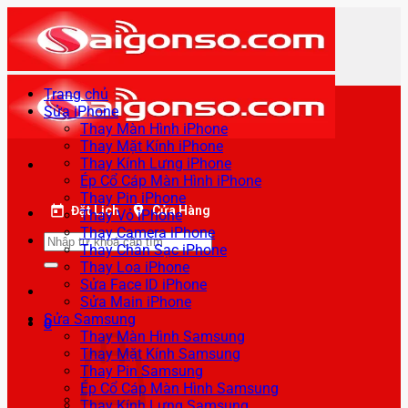
Bỏ
qua
nội
dung
Trang chủ
Sửa iPhone
Thay Màn Hình iPhone
Thay Mặt Kính iPhone
Thay Kính Lưng iPhone
Ép Cổ Cáp Màn Hình iPhone
Thay Pin iPhone
Đặt Lịch
Cửa Hàng
Thay Vỏ iPhone
Thay Camera iPhone
Tìm
Thay Chân Sạc iPhone
kiếm:
Thay Loa iPhone
Sửa Face ID iPhone
Sửa Main iPhone
Sửa Samsung
0
Thay Màn Hình Samsung
Thay Mặt Kính Samsung
Thay Pin Samsung
Ép Cổ Cáp Màn Hình Samsung
Thay Kính Lưng Samsung