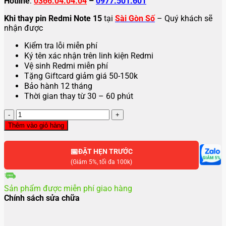
Hotline
:
0366.04.04.04
–
0977.501.601
Khi thay pin Redmi Note 15
tại
Sài Gòn Số
– Quý khách sẽ
nhận được
Kiểm tra lỗi miễn phí
Ký tên xác nhận trên linh kiện Redmi
Vệ sinh Redmi miễn phí
Tặng Giftcard giảm giá 50-150k
Bảo hành 12 tháng
Thời gian thay từ 30 – 60 phút
Thay
pin
Thêm vào giỏ hàng
Redmi
Note
📅
15
ĐẶT HẸN TRƯỚC
số
(Giảm 5%, tối đa 100k)
lượng
Sản phẩm được miễn phí giao hàng
Chính sách sửa chữa