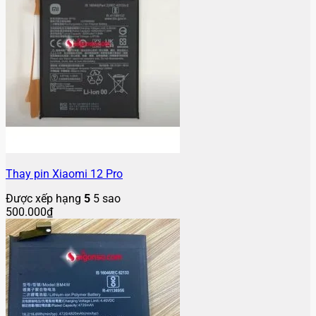
Thay pin Xiaomi 12 Pro
Được xếp hạng
5
5 sao
500.000
₫