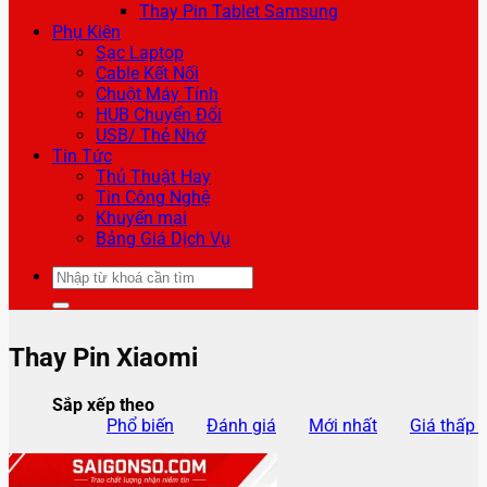
Thay Pin Tablet Samsung
Phụ Kiện
Sạc Laptop
Cable Kết Nối
Chuột Máy Tính
HUB Chuyển Đổi
USB/ Thẻ Nhớ
Tin Tức
Thủ Thuật Hay
Tin Công Nghệ
Khuyến mại
Bảng Giá Dịch Vụ
Tìm
kiếm:
Thay Pin Xiaomi
Sắp xếp theo
Phổ biến
Đánh giá
Mới nhất
Giá thấp 