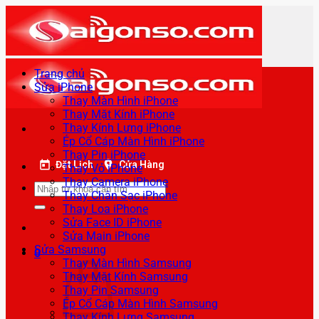
Bỏ
qua
nội
dung
Trang chủ
Sửa iPhone
Thay Màn Hình iPhone
Thay Mặt Kính iPhone
Thay Kính Lưng iPhone
Ép Cổ Cáp Màn Hình iPhone
Thay Pin iPhone
Đặt Lịch
Cửa Hàng
Thay Vỏ iPhone
Thay Camera iPhone
Tìm
Thay Chân Sạc iPhone
kiếm:
Thay Loa iPhone
Sửa Face ID iPhone
Sửa Main iPhone
Sửa Samsung
0
Thay Màn Hình Samsung
Thay Mặt Kính Samsung
Thay Pin Samsung
Ép Cổ Cáp Màn Hình Samsung
Thay Kính Lưng Samsung