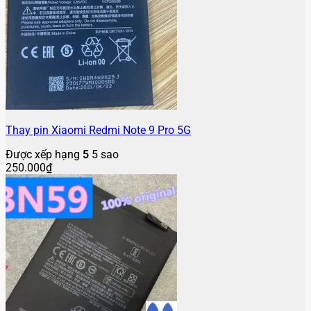
Thay pin Xiaomi Redmi Note 9 Pro 5G
Được xếp hạng
5
5 sao
250.000
₫