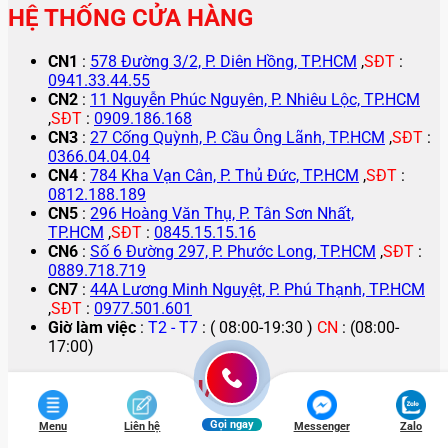
HỆ THỐNG CỬA HÀNG
CN1
:
578 Đường 3/2, P. Diên Hồng, TP.HCM
,
SĐT
:
0941.33.44.55
CN2
:
11 Nguyễn Phúc Nguyên, P. Nhiêu Lộc, TP.HCM
,
SĐT
:
0909.186.168
CN3
:
27 Cống Quỳnh, P. Cầu Ông Lãnh, TP.HCM
,
SĐT
:
0366.04.04.04
CN4
:
784 Kha Vạn Cân, P. Thủ Đức, TP.HCM
,
SĐT
:
0812.188.189
CN5
:
296 Hoàng Văn Thụ, P. Tân Sơn Nhất,
TP.HCM
,
SĐT
:
0845.15.15.16
CN6
:
Số 6 Đường 297, P. Phước Long, TP.HCM
,
SĐT
:
0889.718.719
CN7
:
44A Lương Minh Nguyệt, P. Phú Thạnh, TP.HCM
,
SĐT
:
0977.501.601
Giờ làm việc
:
T2 - T7
: ( 08:00-19:30 )
CN
: (08:00-
17:00)
HỖ TRỢ KHÁCH HÀNG
Gọi ngay
Menu
Liên hệ
Messenger
Zalo
Chính sách bảo mật