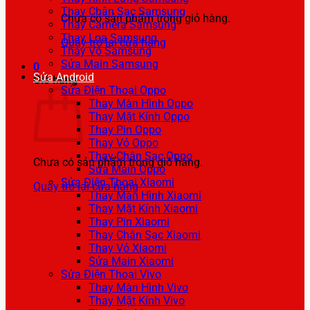
Thay Chân Sạc Samsung
Chưa có sản phẩm trong giỏ hàng.
Thay Camera Samsung
Thay Loa Samsung
Quay trở lại cửa hàng
Thay Vỏ Samsung
Sửa Main Samsung
0
Sửa Android
Giỏ hàng
Sửa Điện Thoại Oppo
Thay Màn Hình Oppo
Thay Mặt Kính Oppo
Thay Pin Oppo
Thay Vỏ Oppo
Thay Chân Sạc Oppo
Chưa có sản phẩm trong giỏ hàng.
Sửa Main Oppo
Sửa Điện Thoại Xiaomi
Quay trở lại cửa hàng
Thay Màn Hình Xiaomi
Thay Mặt Kính Xiaomi
Thay Pin Xiaomi
Thay Chân Sạc Xiaomi
Thay Vỏ Xiaomi
Sửa Main Xiaomi
Sửa Điện Thoại Vivo
Thay Màn Hình Vivo
Thay Mặt Kính Vivo