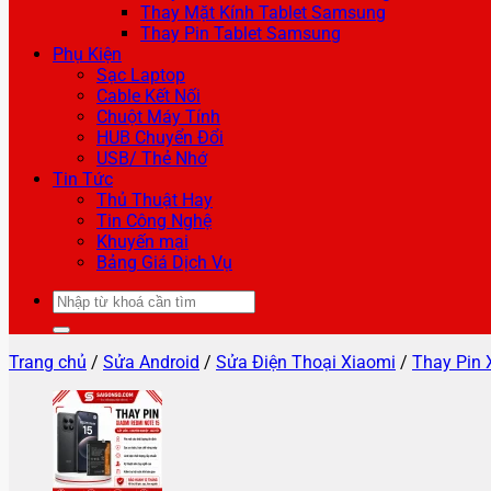
Thay Mặt Kính Tablet Samsung
Thay Pin Tablet Samsung
Phụ Kiện
Sạc Laptop
Cable Kết Nối
Chuột Máy Tính
HUB Chuyển Đổi
USB/ Thẻ Nhớ
Tin Tức
Thủ Thuật Hay
Tin Công Nghệ
Khuyến mại
Bảng Giá Dịch Vụ
Tìm
kiếm:
Trang chủ
/
Sửa Android
/
Sửa Điện Thoại Xiaomi
/
Thay Pin 