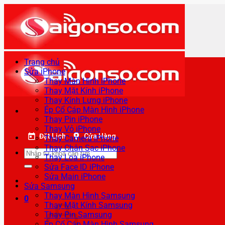
Bỏ
qua
nội
dung
Trang chủ
Sửa iPhone
Thay Màn Hình iPhone
Thay Mặt Kính iPhone
Thay Kính Lưng iPhone
Ép Cổ Cáp Màn Hình iPhone
Thay Pin iPhone
Thay Vỏ iPhone
Đặt Lịch
Cửa Hàng
Thay Camera iPhone
Thay Chân Sạc iPhone
Tìm
Thay Loa iPhone
kiếm:
Sửa Face ID iPhone
Sửa Main iPhone
Sửa Samsung
Thay Màn Hình Samsung
0
Thay Mặt Kính Samsung
Thay Pin Samsung
Ép Cổ Cáp Màn Hình Samsung