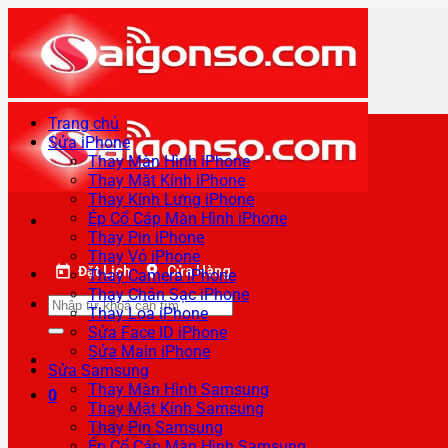
Bỏ
qua
nội
dung
Trang chủ
Sửa iPhone
Thay Màn Hình iPhone
Thay Mặt Kính iPhone
Thay Kính Lưng iPhone
Ép Cổ Cáp Màn Hình iPhone
Thay Pin iPhone
Thay Vỏ iPhone
Đặt Lịch
Cửa Hàng
Thay Camera iPhone
Thay Chân Sạc iPhone
Tìm
Thay Loa iPhone
kiếm:
Sửa Face ID iPhone
Sửa Main iPhone
Sửa Samsung
Thay Màn Hình Samsung
0
Thay Mặt Kính Samsung
Thay Pin Samsung
Ép Cổ Cáp Màn Hình Samsung