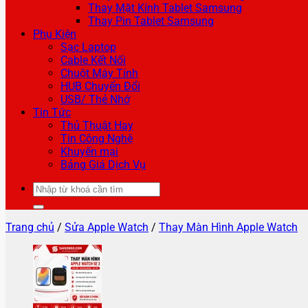
Thay Mặt Kính Tablet Samsung
Thay Pin Tablet Samsung
Phụ Kiện
Sạc Laptop
Cable Kết Nối
Chuột Máy Tính
HUB Chuyển Đổi
USB/ Thẻ Nhớ
Tin Tức
Thủ Thuật Hay
Tin Công Nghệ
Khuyến mại
Bảng Giá Dịch Vụ
Tìm
kiếm:
Trang chủ
/
Sửa Apple Watch
/
Thay Màn Hình Apple Watch