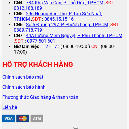
CN4
:
784 Kha Vạn Cân, P. Thủ Đức, TP.HCM
,
SĐT
:
0812.188.189
CN5
:
296 Hoàng Văn Thụ, P. Tân Sơn Nhất,
TP.HCM
,
SĐT
:
0845.15.15.16
CN6
:
Số 6 Đường 297, P. Phước Long, TP.HCM
,
SĐT
:
0889.718.719
CN7
:
44A Lương Minh Nguyệt, P. Phú Thạnh, TP.HCM
,
SĐT
:
0977.501.601
Giờ làm việc
:
T2 - T7
: ( 08:00-19:30 )
CN
: (08:00-
17:00)
HỖ TRỢ KHÁCH HÀNG
Chính sách bảo mật
Chính sách bảo hành
Phương thức Giao hàng & thanh toán
Liên hệ