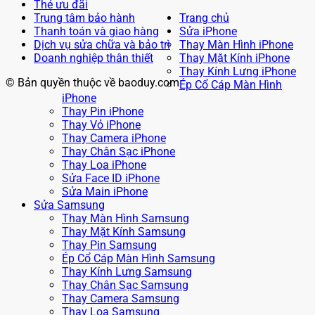
Thẻ ưu đãi
Trung tâm bảo hành
Trang chủ
Thanh toán và giao hàng
Sửa iPhone
Dịch vụ sửa chữa và bảo trì
Thay Màn Hình iPhone
Doanh nghiệp thân thiết
Thay Mặt Kính iPhone
Thay Kính Lưng iPhone
© Bản quyền thuộc về baoduy.com
Ép Cổ Cáp Màn Hình
iPhone
Thay Pin iPhone
Thay Vỏ iPhone
Thay Camera iPhone
Thay Chân Sạc iPhone
Thay Loa iPhone
Sửa Face ID iPhone
Sửa Main iPhone
Sửa Samsung
Thay Màn Hình Samsung
Thay Mặt Kính Samsung
Thay Pin Samsung
Ép Cổ Cáp Màn Hình Samsung
Thay Kính Lưng Samsung
Thay Chân Sạc Samsung
Thay Camera Samsung
Thay Loa Samsung