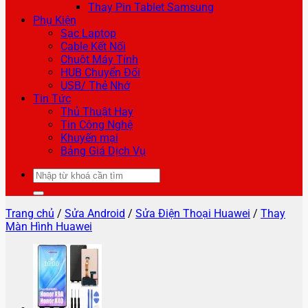
Thay Pin Tablet Samsung
Phụ Kiện
Sạc Laptop
Cable Kết Nối
Chuột Máy Tính
HUB Chuyển Đổi
USB/ Thẻ Nhớ
Tin Tức
Thủ Thuật Hay
Tin Công Nghệ
Khuyến mại
Bảng Giá Dịch Vụ
Tìm
kiếm:
Trang chủ
/
Sửa Android
/
Sửa Điện Thoại Huawei
/
Thay
Màn Hình Huawei