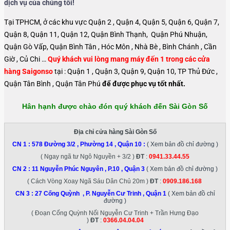
dịch vụ của chúng tôi!
Tại TPHCM, ở các khu vực Quận 2 , Quận 4, Quận 5, Quận 6, Quận 7,
Quận 8, Quận 11, Quận 12, Quận Bình Thạnh, Quận Phú Nhuận,
Quận Gò Vấp, Quận Bình Tân , Hóc Môn , Nhà Bè , Bình Chánh , Cần
Giờ , Củ Chi …
Quý khách vui lòng mang máy đến 1 trong các cửa
hàng Saigonso
tại : Quận 1 , Quận 3, Quận 9, Quận 10, TP Thủ Đức ,
Quận Tân Bình , Quận Tân Phú
để được phục vụ tốt nhất.
Hân hạnh được chào đón quý khách đến Sài Gòn Số
Địa chỉ cửa hàng Sài Gòn Số
CN 1 :
578 Đường 3/2 , Phường 14 , Quận 10
:
( Xem bản đồ chỉ đường )
( Ngay ngã tư Ngô Nguyền + 3/2 )
ĐT
:
0941.33.44.55
CN 2 :
11 Nguyễn Phúc Nguyên , P.10 , Quận 3
( Xem bản đồ chỉ đường )
( Cách Vòng Xoay Ngã Sáu Dân Chủ 20m )
ĐT
:
0909.186.168
CN 3 :
27 Cống Quỳnh , P. Nguyễn Cư Trinh , Quận 1
( Xem bản đồ chỉ
đường )
( Đoạn Cống Quỳnh Nối Nguyễn Cư Trinh + Trần Hưng Đạo
)
ĐT
:
0366.04.04.04