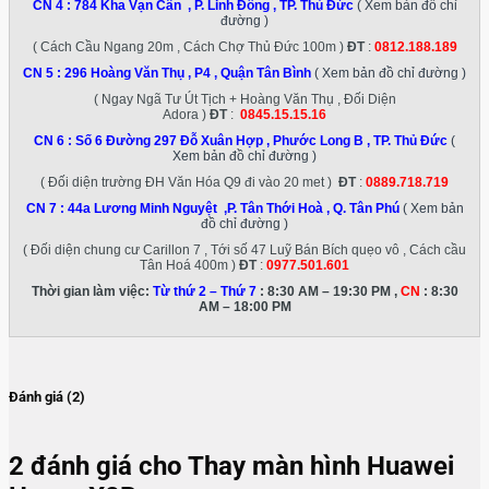
CN 4 :
784 Kha Vạn Cân , P. Linh Đông , TP. Thủ Đức
( Xem bản đồ chỉ
đường )
( Cách Cầu Ngang 20m , Cách Chợ Thủ Đức 100m )
ĐT
:
0812.188.189
CN 5 :
296 Hoàng Văn Thụ , P4 , Quận Tân Bình
( Xem bản đồ chỉ đường )
( Ngay Ngã Tư Út Tịch + Hoàng Văn Thụ , Đối Diện
Adora )
ĐT
:
0845.15.15.16
CN 6 :
Số 6 Đường 297 Đỗ Xuân Hợp , Phước Long B , TP. Thủ Đức
(
Xem bản đồ chỉ đường )
( Đối diện trường ĐH Văn Hóa Q9 đi vào 20 met )
ĐT
:
0889.718.719
CN 7 :
44a Lương Minh Nguyệt ,P. Tân Thới Hoà , Q. Tân Phú
( Xem bản
đồ chỉ đường )
( Đối diện chung cư Carillon 7 , Tới số 47 Luỹ Bán Bích quẹo vô , Cách cầu
Tân Hoá 400m )
ĐT
:
0977.501.601
Thời gian làm việc:
Từ thứ 2 – Thứ 7
: 8:30 AM – 19:30 PM ,
CN
: 8:30
AM – 18:00 PM
Đánh giá (2)
2 đánh giá cho
Thay màn hình Huawei