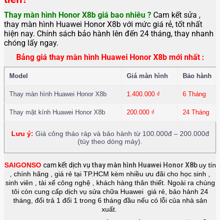
Thay màn hình Honor X8b
giá bao nhiêu ?
Cam kết sửa ,
thay màn hình Huawei Honor X8b với mức giá rẻ, tốt nhất
hiện nay. Chính sách bảo hành lên đến 24 tháng, thay nhanh
chóng lấy ngay.
Bảng giá thay màn hình Huawei Honor X8b mới nhất :
Model
Giá màn hình
Bảo hành
Thay màn hình Huawei Honor X8b
1.400.000
₫
6 Tháng
Thay mặt kính Huawei Honor X8b
200.000
₫
24 Tháng
Lưu ý:
Giá công tháo ráp và bảo hành từ 100.000đ – 200.000đ
(tùy theo dòng máy).
SAIGONSO
cam kết dịch vụ
thay màn hình Huawei Honor X8b
uy tín
, chính hãng , giá rẻ tại TP.HCM kèm nhiều ưu đãi cho học sinh ,
sinh viên , tài xế công nghệ , khách hàng thân thiết. Ngoài ra chúng
tôi còn cung cấp dịch vụ sửa chữa Huawei giá rẻ, bảo hành 24
tháng, đổi trả 1 đổi 1 trong 6 tháng đầu nếu có lỗi của nhà sản
xuất.