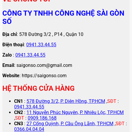
CÔNG TY TNHH CÔNG NGHỆ SÀI GÒN
SỐ
Địa chỉ
: 578 Đường 3/2 , P14 , Quận 10
Điện thoại
:
0941.33.44.55
Zalo
:
0941.33.44.55
Email
: saigonso.com@gmail.com
Website
: https://saigonso.com
HỆ THỐNG CỬA HÀNG
CN1
:
578 Đường 3/2, P. Diên Hồng, TP.HCM
,
SĐT
:
0941.33.44.55
CN2
:
11 Nguyễn Phúc Nguyên, P. Nhiêu Lộc, TP.HCM
,
SĐT
:
0909.186.168
CN3
:
27 Cống Quỳnh, P. Cầu Ông Lãnh, TP.HCM
,
SĐT
:
0366.04.04.04