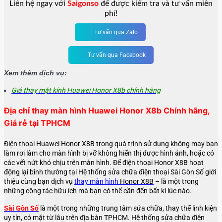
Liên hệ ngay với
Saigonso
để được kiểm tra và tư vấn miễn
phí!
Tư vấn qua Zalo
Tư vấn qua Facebook
Xem thêm dịch vụ:
Giá thay mặt kính Huawei Honor X8b chính hãng
Địa chỉ thay màn hình Huawei Honor X8b Chính hãng,
Giá rẻ tại TPHCM
Điện thoại Huawei Honor X8B trong quá trình sử dụng không may bạn
làm rơi làm cho màn hình bị vỡ không hiển thị được hình ảnh, hoặc có
các vết nứt khó chịu trên màn hình. Để điện thoại
Honor X8B
hoạt
động lại bình thường tại Hệ thống sửa chữa điện thoại Sài Gòn Số giới
thiệu cùng bạn dịch vụ
thay màn hình
Honor X8B
– là một trong
những công tác hữu ích mà bạn có thể cần đến bất kì lúc nào.
Sài Gòn Số
là một trong những trung tâm sửa chữa, thay thế linh kiện
uy tín, có mặt từ lâu trên địa bàn TPHCM. Hệ thống sửa chữa điện