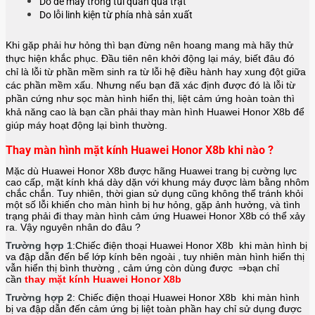
Do để máy trong túi quần quá trật
Do lỗi linh kiện từ phía nhà sản xuất
Khi gặp phải hư hỏng thì bạn đừng nên hoang mang mà hãy thử
thực hiện khắc phục. Đầu tiên nên khởi động lại máy, biết đâu đó
chỉ là lỗi từ phần mềm sinh ra từ lỗi hệ điều hành hay xung đột giữa
các phần mềm xấu. Nhưng nếu bạn đã xác định được đó là lỗi từ
phần cứng như sọc màn hình hiển thị, liệt cảm ứng hoàn toàn thì
khả năng cao là bạn cần phải thay màn hình
Huawei Honor X8b
để
giúp máy hoạt động lại bình thường.
Thay màn hình mặt kính Huawei Honor X8b khi nào ?
Mặc dù Huawei Honor X8b được hãng
Huawei
trang bị cường lực
cao cấp, mặt kính khá dày dặn với khung máy được làm bằng nhôm
chắc chắn. Tuy nhiên, thời gian sử dụng cũng không thể tránh khỏi
một số lỗi khiến cho màn hình bị hư hỏng, gặp ảnh hưởng, và tình
trạng phải đi thay màn hình cảm ứng Huawei Honor X8b có thể xảy
ra. Vậy nguyên nhân do đâu ?
Trường hợp 1
:Chiếc điện thoại
Huawei Honor X8b
khi màn hình bị
va đập dẫn đến bể lớp kính bên ngoài , tuy nhiên màn hình hiển thị
vẫn hiển thị bình thường , cảm ứng còn dùng được ⇒bạn chỉ
cần
thay mặt kính Huawei Honor X8b
Trường hợp 2
: Chiếc điện thoại
Huawei Honor X8b
khi màn hình
bị va đập dẫn đến cảm ứng bị liệt toàn phần hay chỉ sử dụng được