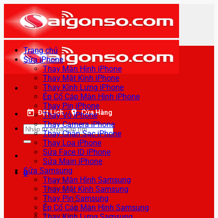
Bỏ
qua
nội
dung
Trang chủ
Sửa iPhone
Thay Màn Hình iPhone
Thay Mặt Kính iPhone
Thay Kính Lưng iPhone
Ép Cổ Cáp Màn Hình iPhone
Thay Pin iPhone
Đặt Lịch
Cửa Hàng
Thay Vỏ iPhone
Thay Camera iPhone
Tìm
Thay Chân Sạc iPhone
kiếm:
Thay Loa iPhone
Sửa Face ID iPhone
Sửa Main iPhone
Sửa Samsung
0
Thay Màn Hình Samsung
Thay Mặt Kính Samsung
Thay Pin Samsung
Ép Cổ Cáp Màn Hình Samsung
Thay Kính Lưng Samsung