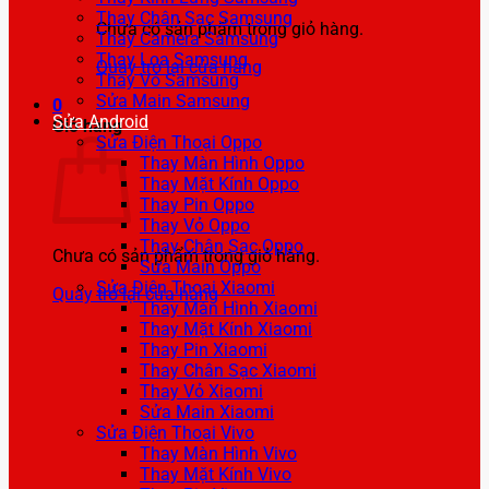
Thay Chân Sạc Samsung
Chưa có sản phẩm trong giỏ hàng.
Thay Camera Samsung
Thay Loa Samsung
Quay trở lại cửa hàng
Thay Vỏ Samsung
Sửa Main Samsung
0
Sửa Android
Giỏ hàng
Sửa Điện Thoại Oppo
Thay Màn Hình Oppo
Thay Mặt Kính Oppo
Thay Pin Oppo
Thay Vỏ Oppo
Thay Chân Sạc Oppo
Chưa có sản phẩm trong giỏ hàng.
Sửa Main Oppo
Sửa Điện Thoại Xiaomi
Quay trở lại cửa hàng
Thay Màn Hình Xiaomi
Thay Mặt Kính Xiaomi
Thay Pin Xiaomi
Thay Chân Sạc Xiaomi
Thay Vỏ Xiaomi
Sửa Main Xiaomi
Sửa Điện Thoại Vivo
Thay Màn Hình Vivo
Thay Mặt Kính Vivo