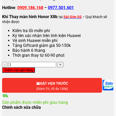
Hotline
:
0909.186.168
–
0977.501.601
Khi Thay màn hình Honor X8b
tại
Sài Gòn Số
– Quý khách sẽ
nhận được
Kiểm tra lỗi miễn phí
Ký tên xác nhận trên linh kiện Huawei
Vệ sinh Huawei miễn phí
Tặng Giftcard giảm giá 50-150k
Bảo hành 6 tháng
Thời gian thay từ 60-90 phút
Thay
màn
Thêm vào giỏ hàng
hình
Huawei
📅
Honor
ĐẶT HẸN TRƯỚC
X8B
(Giảm 5%, tối đa 100k)
số
lượng
Sản phẩm được miễn phí giao hàng
Chính sách sửa chữa