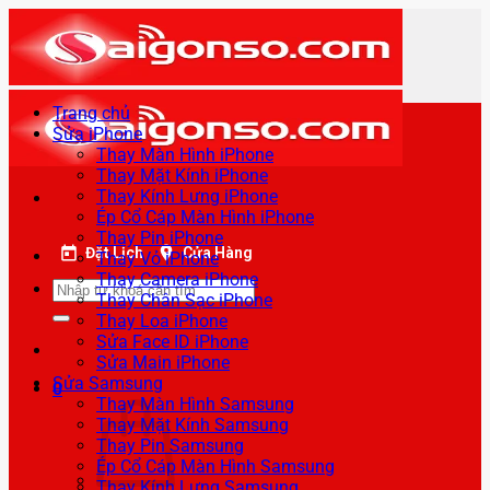
Bỏ
qua
nội
dung
Trang chủ
Sửa iPhone
Thay Màn Hình iPhone
Thay Mặt Kính iPhone
Thay Kính Lưng iPhone
Ép Cổ Cáp Màn Hình iPhone
Thay Pin iPhone
Đặt Lịch
Cửa Hàng
Thay Vỏ iPhone
Thay Camera iPhone
Tìm
Thay Chân Sạc iPhone
kiếm:
Thay Loa iPhone
Sửa Face ID iPhone
Sửa Main iPhone
Sửa Samsung
0
Thay Màn Hình Samsung
Thay Mặt Kính Samsung
Thay Pin Samsung
Ép Cổ Cáp Màn Hình Samsung
Thay Kính Lưng Samsung