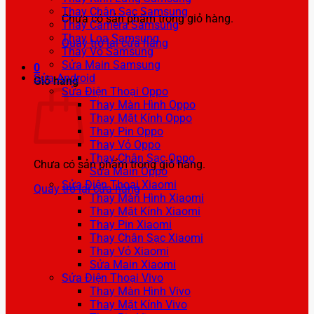
Thay Chân Sạc Samsung
Chưa có sản phẩm trong giỏ hàng.
Thay Camera Samsung
Thay Loa Samsung
Quay trở lại cửa hàng
Thay Vỏ Samsung
Sửa Main Samsung
0
Sửa Android
Giỏ hàng
Sửa Điện Thoại Oppo
Thay Màn Hình Oppo
Thay Mặt Kính Oppo
Thay Pin Oppo
Thay Vỏ Oppo
Thay Chân Sạc Oppo
Chưa có sản phẩm trong giỏ hàng.
Sửa Main Oppo
Sửa Điện Thoại Xiaomi
Quay trở lại cửa hàng
Thay Màn Hình Xiaomi
Thay Mặt Kính Xiaomi
Thay Pin Xiaomi
Thay Chân Sạc Xiaomi
Thay Vỏ Xiaomi
Sửa Main Xiaomi
Sửa Điện Thoại Vivo
Thay Màn Hình Vivo
Thay Mặt Kính Vivo