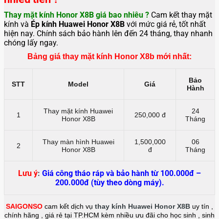
Thay mặt kính Honor X8B giá bao nhiêu ?
Cam kết thay mặt
kính và
Ép
kính Huawei Honor X8B
với mức giá rẻ, tốt nhất
hiện nay. Chính sách bảo hành lên đến 24 tháng, thay nhanh
chóng lấy ngay.
Bảng giá thay mặt kính Honor X8b mới nhất:
Bảo
STT
Model
Giá
Hành
Thay mặt kính Huawei
24
1
250,000 đ
Honor X8B
Tháng
Thay màn hình
Huawei
1,500,000
06
2
Honor X8B
đ
Tháng
Lưu ý
:
Giá công tháo ráp và bảo hành từ 100.000đ –
200.000đ (tùy theo dòng máy).
SAIGONSO
cam kết dịch vụ
thay kính
Huawei Honor X8B
uy tín ,
chính hãng , giá rẻ tại TP.HCM kèm nhiều ưu đãi cho học sinh , sinh