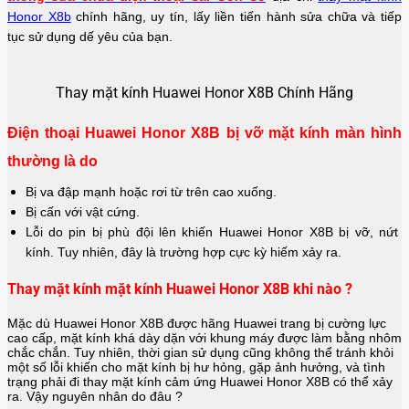
Honor X8b
chính hãng, uy tín, lấy liền tiến hành sửa chữa và tiếp
tục sử dụng dế yêu của bạn.
Thay mặt kính Huawei Honor X8B Chính Hãng
Điện thoại Huawei Honor X8B bị vỡ mặt kính màn hình
thường là do
Bị va đập mạnh hoặc rơi từ trên cao xuống.
Bị cấn với vật cứng.
Lỗi do pin bị phù đội lên khiến Huawei Honor X8B bị vỡ, nứt
kính. Tuy nhiên, đây là trường hợp cực kỳ hiếm xảy ra.
Thay mặt kính mặt kính Huawei Honor X8B khi nào ?
Mặc dù Huawei Honor X8B được hãng
Huawei
trang bị cường lực
cao cấp, mặt kính khá dày dặn với khung máy được làm bằng nhôm
chắc chắn. Tuy nhiên, thời gian sử dụng cũng không thể tránh khỏi
một số lỗi khiến cho mặt kính bị hư hỏng, gặp ảnh hưởng, và tình
trạng phải đi thay mặt kính cảm ứng Huawei Honor X8B có thể xảy
ra. Vậy nguyên nhân do đâu ?