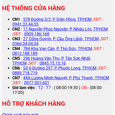
HỆ THỐNG CỬA HÀNG
CN1
:
578 Đường 3/2, P. Diên Hồng, TP.HCM
,
SĐT
:
0941.33.44.55
CN2
:
11 Nguyễn Phúc Nguyên, P. Nhiêu Lộc, TP.HCM
,
SĐT
:
0909.186.168
CN3
:
27 Cống Quỳnh, P. Cầu Ông Lãnh, TP.HCM
,
SĐT
:
0366.04.04.04
CN4
:
784 Kha Vạn Cân, P. Thủ Đức, TP.HCM
,
SĐT
:
0812.188.189
CN5
:
296 Hoàng Văn Thụ, P. Tân Sơn Nhất,
TP.HCM
,
SĐT
:
0845.15.15.16
CN6
:
Số 6 Đường 297, P. Phước Long, TP.HCM
,
SĐT
:
0889.718.719
CN7
:
44A Lương Minh Nguyệt, P. Phú Thạnh, TP.HCM
,
SĐT
:
0977.501.601
Giờ làm việc
:
T2 - T7
: ( 08:00-19:30 )
CN
: (08:00-
17:00)
HỖ TRỢ KHÁCH HÀNG
Chính sách bảo mật