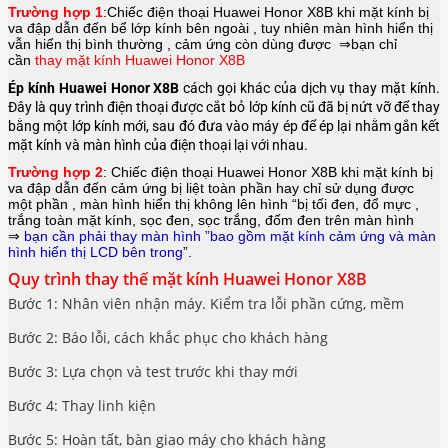
Trường hợp 1
:Chiếc điện thoại
Huawei Honor X8B
khi mặt kính bị
va đập dẫn đến bể lớp kính bên ngoài , tuy nhiên màn hình hiển thị
vẫn hiển thị bình thường , cảm ứng còn dùng được ⇒bạn chỉ
cần
thay mặt kính Huawei Honor X8B
Ép kính Huawei Honor X8B
cách gọi khác của dịch vụ thay mặt kính.
Đây là quy trình điện thoại được cắt bỏ lớp kính cũ đã bị nứt vỡ để thay
bằng một lớp kính mới, sau đó đưa vào máy ép để ép lại nhằm gắn kết
mặt kính và màn hình của điện thoại lại với nhau.
Trường hợp 2
: Chiếc điện thoại
Huawei Honor X8B
khi mặt kính bị
va đập dẫn đến cảm ứng bị liệt toàn phần hay chỉ sử dụng được
một phần , màn hình hiển thị không lên hình “bị tối đen, đổ mực ,
trắng toàn mặt kính, sọc đen, sọc trắng, đốm đen trên màn hình
⇒
bạn cần phải thay màn hình ”bao gồm mặt kính cảm ứng và màn
hình hiển thị LCD bên trong
”.
Quy trình thay thế mặt kính Huawei Honor X8B
Bước 1: Nhân viên nhận máy. Kiểm tra lỗi phần cứng, mềm
Bước 2: Báo lỗi, cách khắc phục cho khách hàng
Bước 3: Lựa chọn và test trước khi thay mới
Bước 4: Thay linh kiện
Bước 5: Hoàn tất, bàn giao máy cho khách hàng