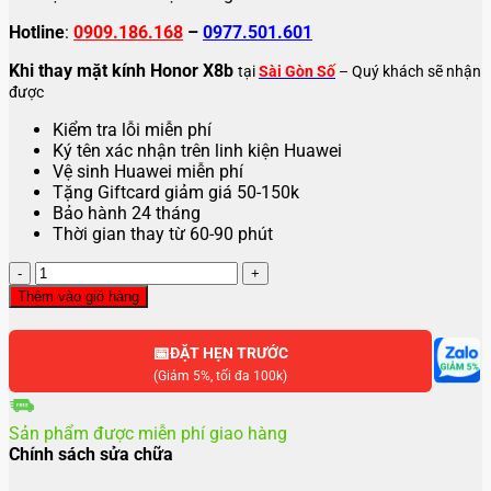
Hotline
:
0909.186.168
–
0977.501.601
Khi thay mặt kính Honor X8b
tại
Sài Gòn Số
– Quý khách sẽ nhận
được
Kiểm tra lỗi miễn phí
Ký tên xác nhận trên linh kiện Huawei
Vệ sinh Huawei miễn phí
Tặng Giftcard giảm giá 50-150k
Bảo hành 24 tháng
Thời gian thay từ 60-90 phút
Thay
mặt
Thêm vào giỏ hàng
kính
Huawei
📅
Honor
ĐẶT HẸN TRƯỚC
X8B
(Giảm 5%, tối đa 100k)
số
lượng
Sản phẩm được miễn phí giao hàng
Chính sách sửa chữa