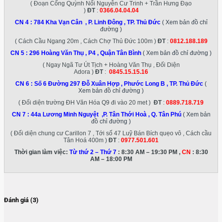
( Đoạn Cống Quỳnh Nối Nguyễn Cư Trinh + Trần Hưng Đạo
)
ĐT
:
0366.04.04.04
CN 4 :
784 Kha Vạn Cân , P. Linh Đông , TP. Thủ Đức
( Xem bản đồ chỉ
đường )
( Cách Cầu Ngang 20m , Cách Chợ Thủ Đức 100m )
ĐT
:
0812.188.189
CN 5 :
296 Hoàng Văn Thụ , P4 , Quận Tân Bình
( Xem bản đồ chỉ đường )
( Ngay Ngã Tư Út Tịch + Hoàng Văn Thụ , Đối Diện
Adora )
ĐT
:
0845.15.15.16
CN 6 :
Số 6 Đường 297 Đỗ Xuân Hợp , Phước Long B , TP. Thủ Đức
(
Xem bản đồ chỉ đường )
( Đối diện trường ĐH Văn Hóa Q9 đi vào 20 met )
ĐT
:
0889.718.719
CN 7 :
44a Lương Minh Nguyệt ,P. Tân Thới Hoà , Q. Tân Phú
( Xem bản
đồ chỉ đường )
( Đối diện chung cư Carillon 7 , Tới số 47 Luỹ Bán Bích quẹo vô , Cách cầu
Tân Hoá 400m )
ĐT
:
0977.501.601
Thời gian làm việc:
Từ thứ 2 – Thứ 7
: 8:30 AM – 19:30 PM ,
CN
: 8:30
AM – 18:00 PM
Đánh giá (3)