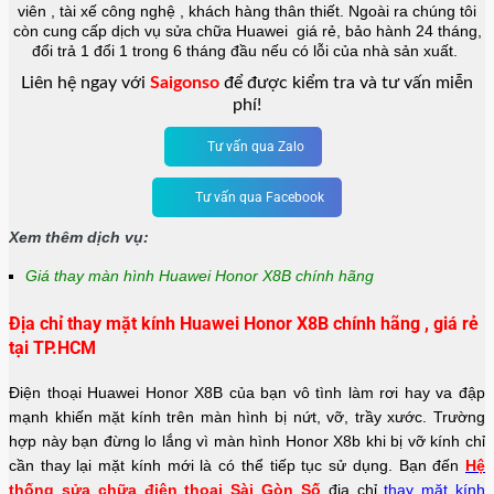
viên , tài xế công nghệ , khách hàng thân thiết. Ngoài ra chúng tôi
còn cung cấp dịch vụ sửa chữa Huawei giá rẻ, bảo hành 24 tháng,
đổi trả 1 đổi 1 trong 6 tháng đầu nếu có lỗi của nhà sản xuất.
Liên hệ ngay với
Saigonso
để được kiểm tra và tư vấn miễn
phí!
Tư vấn qua Zalo
Tư vấn qua Facebook
Xem thêm dịch vụ:
Giá thay màn hình Huawei Honor X8B chính hãng
Địa chỉ thay mặt kính Huawei Honor X8B chính hãng , giá rẻ
tại TP.HCM
Điện thoại Huawei Honor X8B của bạn vô tình làm rơi hay va đập
mạnh khiến mặt kính trên màn hình bị nứt, vỡ, trầy xước. Trường
hợp này bạn đừng lo lắng vì màn hình Honor X8b khi bị vỡ kính chỉ
cần thay lại mặt kính mới là có thể tiếp tục sử dụng. Bạn đến
Hệ
thống sửa chữa điện thoại Sài Gòn Số
địa chỉ
thay mặt kính