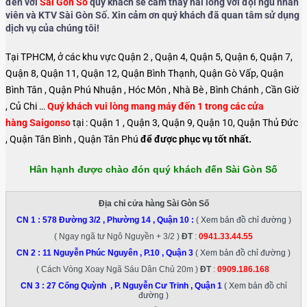
đến với
Sài Gòn Số
quý khách sẽ cảm thấy hài lòng với đội ngũ nhân
viên và KTV Sài Gòn Số. Xin cảm ơn quý khách đã quan tâm sử dụng
dịch vụ của chúng tôi!
Tại TPHCM, ở các khu vực Quận 2 , Quận 4, Quận 5, Quận 6, Quận 7,
Quận 8, Quận 11, Quận 12, Quận Bình Thạnh, Quận Gò Vấp, Quận
Bình Tân , Quận Phú Nhuận , Hóc Môn , Nhà Bè , Bình Chánh , Cần Giờ
, Củ Chi …
Quý khách vui lòng mang máy đến 1 trong các cửa
hàng Saigonso
tại : Quận 1 , Quận 3, Quận 9, Quận 10, Quận Thủ Đức
, Quận Tân Bình , Quận Tân Phú
để được phục vụ tốt nhất.
Hân hạnh được chào đón quý khách đến Sài Gòn Số
Địa chỉ cửa hàng Sài Gòn Số
CN 1 :
578 Đường 3/2 , Phường 14 , Quận 10
:
( Xem bản đồ chỉ đường )
( Ngay ngã tư Ngô Nguyền + 3/2 )
ĐT
:
0941.33.44.55
CN 2 :
11 Nguyễn Phúc Nguyên , P.10 , Quận 3
( Xem bản đồ chỉ đường )
( Cách Vòng Xoay Ngã Sáu Dân Chủ 20m )
ĐT
:
0909.186.168
CN 3 :
27 Cống Quỳnh , P. Nguyễn Cư Trinh , Quận 1
( Xem bản đồ chỉ
đường )