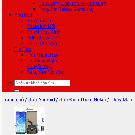
Thay Mặt Kính Tablet Samsung
Thay Pin Tablet Samsung
Phụ Kiện
Sạc Laptop
Cable Kết Nối
Chuột Máy Tính
HUB Chuyển Đổi
USB/ Thẻ Nhớ
Tin Tức
Thủ Thuật Hay
Tin Công Nghệ
Khuyến mại
Bảng Giá Dịch Vụ
Tìm
kiếm:
Trang chủ
/
Sửa Android
/
Sửa Điện Thoại Nokia
/
Thay Màn 