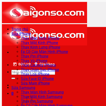
Bỏ
qua
nội
dung
Trang chủ
Sửa iPhone
Thay Màn Hình iPhone
Thay Mặt Kính iPhone
Thay Kính Lưng iPhone
Ép Cổ Cáp Màn Hình iPhone
Thay Pin iPhone
Thay Vỏ iPhone
Đặt Lịch
Cửa Hàng
Thay Camera iPhone
Thay Chân Sạc iPhone
Tìm
Thay Loa iPhone
kiếm:
Sửa Face ID iPhone
Sửa Main iPhone
Sửa Samsung
Thay Màn Hình Samsung
0
Thay Mặt Kính Samsung
Thay Pin Samsung
Ép Cổ Cáp Màn Hình Samsung