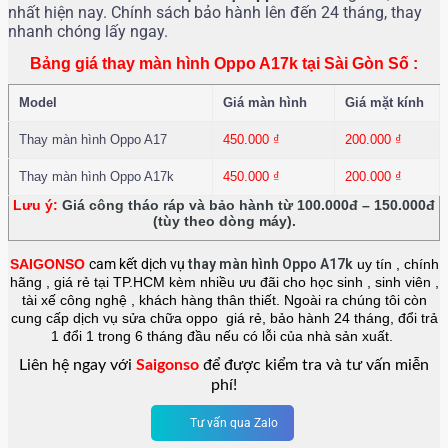
nhất hiện nay. Chính sách bảo hành lên đến 24 tháng, thay
nhanh chóng lấy ngay.
Bảng giá thay màn hình Oppo A17k tại Sài Gòn Số :
Model
Giá màn hình
Giá mặt kính
Thay màn hình Oppo A17
450.000
₫
200.000
₫
Thay màn hình Oppo A17k
450.000
₫
200.000
₫
Lưu ý:
Giá công tháo ráp và bảo hành từ 100.000đ – 150.000đ
(tùy theo dòng máy).
SAIGONSO
cam kết dịch vụ
thay màn hình Oppo A17k
uy tín , chính
hãng , giá rẻ tại TP.HCM kèm nhiều ưu đãi cho học sinh , sinh viên ,
tài xế công nghệ , khách hàng thân thiết. Ngoài ra chúng tôi còn
cung cấp dịch vụ sửa chữa oppo giá rẻ, bảo hành 24 tháng, đổi trả
1 đổi 1 trong 6 tháng đầu nếu có lỗi của nhà sản xuất.
Liên hệ ngay với
Saigonso
để được kiểm tra và tư vấn miễn
phí!
Tư vấn qua Zalo