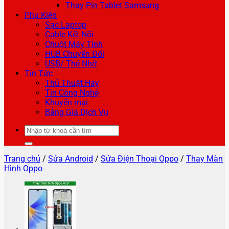
Thay Pin Tablet Samsung
Phụ Kiện
Sạc Laptop
Cable Kết Nối
Chuột Máy Tính
HUB Chuyển Đổi
USB/ Thẻ Nhớ
Tin Tức
Thủ Thuật Hay
Tin Công Nghệ
Khuyến mại
Bảng Giá Dịch Vụ
Tìm
kiếm:
Trang chủ
/
Sửa Android
/
Sửa Điện Thoại Oppo
/
Thay Màn
Hình Oppo