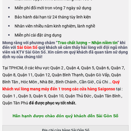
Miễn phí đổi mới tron vòng 7 ngày sử dụng
Bảo hành dài hạn từ 24 tháng tùy linh kiện
Nhân viên nhiều năm kinh nghiệm, lành nghề
Miễn phí cài đặt ứng dụng
Mong rằng với phương châm “
Trao chất lượng – Nhận niềm tin
” khi
đến với
Sài Gòn Số
quý khách sẽ cảm thấy hài lòng với đội ngũ nhân
viên và KTV Sài Gòn Số. Xin cảm ơn quý khách đã quan tâm sử dụng
dịch vụ của chúng tôi!
Tại TPHCM, ở các khu vực Quận 2 , Quận 4, Quận 5, Quận 6, Quận 7,
Quận 8, Quận 11, Quận 12, Quận Bình Thạnh, Quận Gò Vấp, Quận
Bình Tân , Hóc Môn , Nhà Bè , Bình Chánh , Cần Giờ , Củ Chi …
Quý
khách vui lòng mang máy đến 1 trong các cửa hàng Saigonso
tại :
Quận 1 , Quận 3, Quận 9, Quận 10, Quận Thủ Đức , Quận Tân Bình ,
Quận Tân Phú
để được phục vụ tốt nhất.
Hân hạnh được chào đón quý khách đến Sài Gòn Số
Địa chỉ cửa hàng Sài Gòn Số