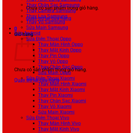
Thay Chân Sạc Samsung
Chưa có sản phẩm trong giỏ hàng.
Thay Camera Samsung
Thay Loa Samsung
Quay trở lại cửa hàng
Thay Vỏ Samsung
Sửa Main Samsung
0
Sửa Android
Giỏ hàng
Sửa Điện Thoại Oppo
Thay Màn Hình Oppo
Thay Mặt Kính Oppo
Thay Pin Oppo
Thay Vỏ Oppo
Thay Chân Sạc Oppo
Chưa có sản phẩm trong giỏ hàng.
Sửa Main Oppo
Sửa Điện Thoại Xiaomi
Quay trở lại cửa hàng
Thay Màn Hình Xiaomi
Thay Mặt Kính Xiaomi
Thay Pin Xiaomi
Thay Chân Sạc Xiaomi
Thay Vỏ Xiaomi
Sửa Main Xiaomi
Sửa Điện Thoại Vivo
Thay Màn Hình Vivo
Thay Mặt Kính Vivo