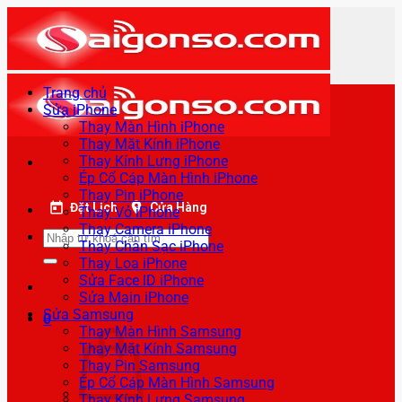
Bỏ
qua
nội
dung
Trang chủ
Sửa iPhone
Thay Màn Hình iPhone
Thay Mặt Kính iPhone
Thay Kính Lưng iPhone
Ép Cổ Cáp Màn Hình iPhone
Thay Pin iPhone
Đặt Lịch
Cửa Hàng
Thay Vỏ iPhone
Thay Camera iPhone
Tìm
Thay Chân Sạc iPhone
kiếm:
Thay Loa iPhone
Sửa Face ID iPhone
Sửa Main iPhone
Sửa Samsung
0
Thay Màn Hình Samsung
Thay Mặt Kính Samsung
Thay Pin Samsung
Ép Cổ Cáp Màn Hình Samsung
Thay Kính Lưng Samsung