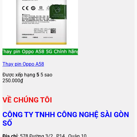
Thay pin Oppo A58
Được xếp hạng
5
5 sao
250.000
₫
VỀ CHÚNG TÔI
CÔNG TY TNHH CÔNG NGHỆ SÀI GÒN
SỐ
Địa chỉ
: 578 Đường 3/2 , P14 , Quận 10