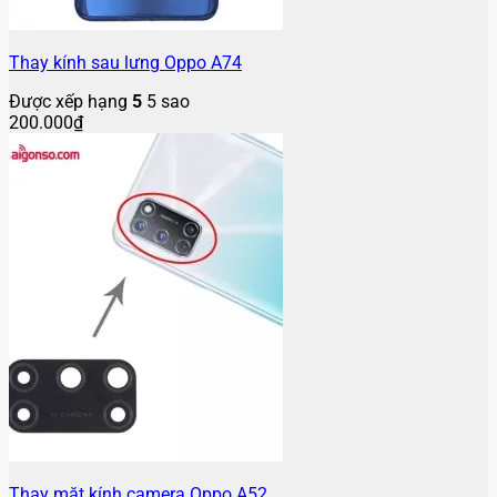
Thay kính sau lưng Oppo A74
Được xếp hạng
5
5 sao
200.000
₫
Thay mặt kính camera Oppo A52