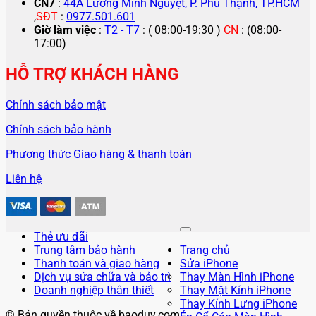
CN7
:
44A Lương Minh Nguyệt, P. Phú Thạnh, TP.HCM
,
SĐT
:
0977.501.601
Giờ làm việc
:
T2 - T7
: ( 08:00-19:30 )
CN
: (08:00-
17:00)
HỖ TRỢ KHÁCH HÀNG
Chính sách bảo mật
Chính sách bảo hành
Phương thức Giao hàng & thanh toán
Liên hệ
Thẻ ưu đãi
Trung tâm bảo hành
Trang chủ
Thanh toán và giao hàng
Sửa iPhone
Dịch vụ sửa chữa và bảo trì
Thay Màn Hình iPhone
Doanh nghiệp thân thiết
Thay Mặt Kính iPhone
Thay Kính Lưng iPhone
© Bản quyền thuộc về baoduy.com