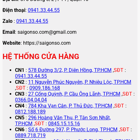
Điện thoại
:
0941.33.44.55
Zalo
:
0941.33.44.55
Email
: saigonso.com@gmail.com
Website
: https://saigonso.com
HỆ THỐNG CỬA HÀNG
CN1
:
578 Đường 3/2, P. Diên Hồng, TP.HCM
,
SĐT
:
0941.33.44.55
CN2
:
11 Nguyễn Phúc Nguyên, P. Nhiêu Lộc, TP.HCM
,
SĐT
:
0909.186.168
CN3
:
27 Cống Quỳnh, P. Cầu Ông Lãnh, TP.HCM
,
SĐT
:
0366.04.04.04
CN4
:
784 Kha Vạn Cân, P. Thủ Đức, TP.HCM
,
SĐT
:
0812.188.189
CN5
:
296 Hoàng Văn Thụ, P. Tân Sơn Nhất,
TP.HCM
,
SĐT
:
0845.15.15.16
CN6
:
Số 6 Đường 297, P. Phước Long, TP.HCM
,
SĐT
:
0889.718.719