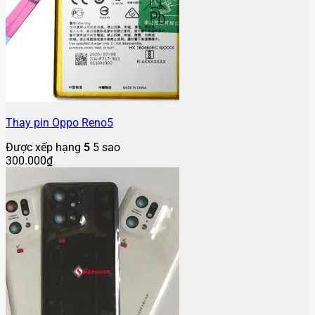
Thay pin Oppo Reno5
Được xếp hạng
5
5 sao
300.000
₫