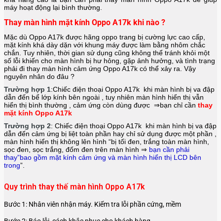
máy hoạt động lại bình thường.
Thay màn hình mặt kính Oppo A17k khi nào ?
Mặc dù Oppo A17k được hãng
oppo
trang bị cường lực cao cấp,
mặt kính khá dày dặn với khung máy được làm bằng nhôm chắc
chắn. Tuy nhiên, thời gian sử dụng cũng không thể tránh khỏi một
số lỗi khiến cho màn hình bị hư hỏng, gặp ảnh hưởng, và tình trạng
phải đi thay màn hình cảm ứng Oppo A17k có thể xảy ra. Vậy
nguyên nhân do đâu ?
Trường hợp 1
:Chiếc điện thoại
Oppo A17k
khi màn hình bị va đập
dẫn đến bể lớp kính bên ngoài , tuy nhiên màn hình hiển thị vẫn
hiển thị bình thường , cảm ứng còn dùng được ⇒bạn chỉ cần
thay
mặt kính Oppo A17k
Trường hợp 2
: Chiếc điện thoại
Oppo A17k
khi màn hình bị va đập
dẫn đến cảm ứng bị liệt toàn phần hay chỉ sử dụng được một phần ,
màn hình hiển thị không lên hình “bị tối đen, trắng toàn màn hình,
sọc đen, sọc trắng, đốm đen trên màn hình ⇒
bạn cần phải
thay”bao gồm mặt kính cảm ứng và màn hình hiển thị LCD bên
trong
”.
Quy trình thay thế màn hình Oppo A17k
Bước 1: Nhân viên nhận máy. Kiểm tra lỗi phần cứng, mềm
Bước 2: Báo lỗi, cách khắc phục cho khách hàng