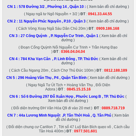
CN 1 :
578 Đường 3/2 , Phường 14 , Quận 10
:
( Xem bản đồ chỉ đường )
( Ngay ngã tư Ngô Nguyền + 3/2 )
ĐT
:
0941.33.44.55
CN 2 :
11 Nguyễn Phúc Nguyên , P.10 , Quận 3
( Xem bản đồ chỉ đường )
( Cách Vòng Xoay Ngã Sáu Dân Chủ 20m )
ĐT
:
0909.186.168
CN 3 :
27 Cống Quỳnh , P. Nguyễn Cư Trinh , Quận 1
( Xem bản đồ chỉ
đường )
( Đoạn Cống Quỳnh Nối Nguyễn Cư Trinh + Trần Hưng Đạo
)
ĐT
:
0366.04.04.04
CN 4 :
784 Kha Vạn Cân , P. Linh Đông , TP. Thủ Đức
( Xem bản đồ chỉ
đường )
( Cách Cầu Ngang 20m , Cách Chợ Thủ Đức 100m )
ĐT
:
0812.188.189
CN 5 :
296 Hoàng Văn Thụ , P4 , Quận Tân Bình
( Xem bản đồ chỉ đường )
( Ngay Ngã Tư Út Tịch + Hoàng Văn Thụ , Đối Diện
Adora )
ĐT
:
0845.15.15.16
CN 6 :
Số 6 Đường 297 Đỗ Xuân Hợp , Phước Long B , TP. Thủ Đức
(
Xem bản đồ chỉ đường )
( Đối diện trường ĐH Văn Hóa Q9 đi vào 20 met )
ĐT
:
0889.718.719
CN 7 :
44a Lương Minh Nguyệt ,P. Tân Thới Hoà , Q. Tân Phú
( Xem bản
đồ chỉ đường )
( Đối diện chung cư Carillon 7 , Tới số 47 Luỹ Bán Bích quẹo vô , Cách cầu
Tân Hoá 400m )
ĐT
:
0977.501.601