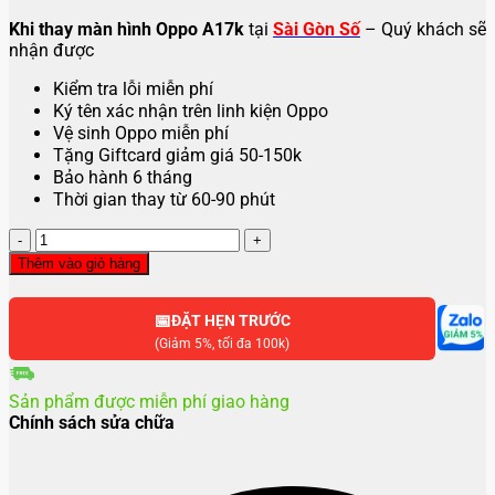
Khi thay màn hình Oppo A17k
tại
Sài Gòn Số
– Quý khách sẽ
nhận được
Kiểm tra lỗi miễn phí
Ký tên xác nhận trên linh kiện Oppo
Vệ sinh Oppo miễn phí
Tặng Giftcard giảm giá 50-150k
Bảo hành 6 tháng
Thời gian thay từ 60-90 phút
Thay
màn
Thêm vào giỏ hàng
hình
Oppo
📅
A17k
ĐẶT HẸN TRƯỚC
số
(Giảm 5%, tối đa 100k)
lượng
Sản phẩm được miễn phí giao hàng
Chính sách sửa chữa