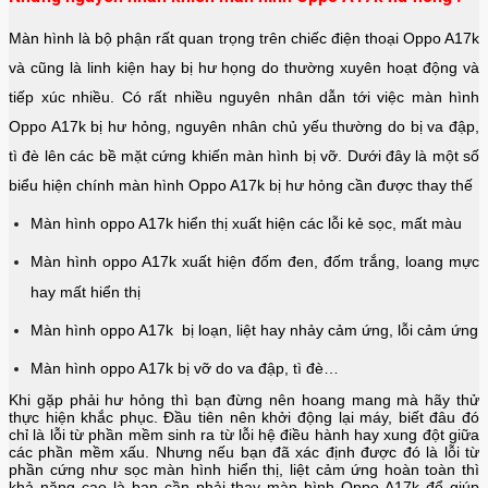
Màn hình là bộ phận rất quan trọng trên chiếc điện thoại Oppo A17k
và cũng là linh kiện hay bị hư họng do thường xuyên hoạt động và
tiếp xúc nhiều. Có rất nhiều nguyên nhân dẫn tới việc màn hình
Oppo A17k bị hư hỏng, nguyên nhân chủ yếu thường do bị va đập,
tì đè lên các bề mặt cứng khiến màn hình bị vỡ. Dưới đây là một số
biểu hiện chính màn hình Oppo A17k bị hư hỏng cần được thay thế
Màn hình oppo A17k hiển thị xuất hiện các lỗi kẻ sọc, mất màu
Màn hình oppo A17k xuất hiện đốm đen, đốm trắng, loang mực
hay mất hiển thị
Màn hình oppo A17k bị loạn, liệt hay nhảy cảm ứng, lỗi cảm ứng
Màn hình oppo A17k bị vỡ do va đập, tì đè…
Khi gặp phải hư hỏng thì bạn đừng nên hoang mang mà hãy thử
thực hiện khắc phục. Đầu tiên nên khởi động lại máy, biết đâu đó
chỉ là lỗi từ phần mềm sinh ra từ lỗi hệ điều hành hay xung đột giữa
các phần mềm xấu. Nhưng nếu bạn đã xác định được đó là lỗi từ
phần cứng như sọc màn hình hiển thị, liệt cảm ứng hoàn toàn thì
khả năng cao là bạn cần phải thay màn hình
Oppo A17k
để giúp