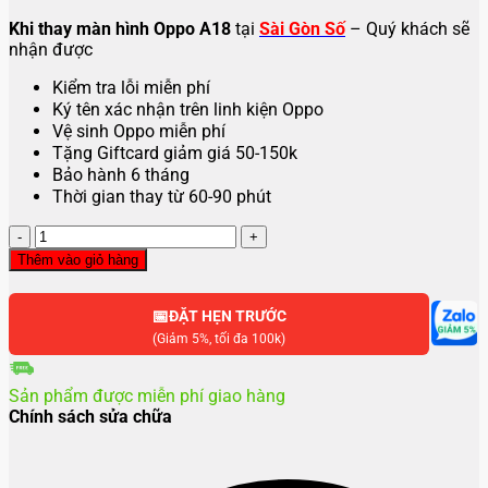
Khi thay màn hình Oppo A18
tại
Sài Gòn Số
– Quý khách sẽ
nhận được
Kiểm tra lỗi miễn phí
Ký tên xác nhận trên linh kiện Oppo
Vệ sinh Oppo miễn phí
Tặng Giftcard giảm giá 50-150k
Bảo hành 6 tháng
Thời gian thay từ 60-90 phút
Thay
màn
Thêm vào giỏ hàng
hình
Oppo
📅
A18
ĐẶT HẸN TRƯỚC
số
(Giảm 5%, tối đa 100k)
lượng
Sản phẩm được miễn phí giao hàng
Chính sách sửa chữa