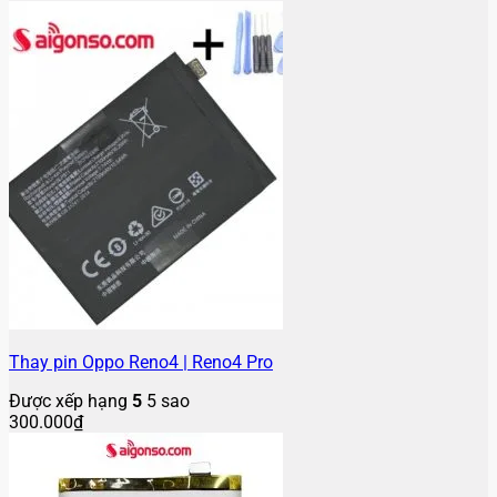
Thay pin Oppo Reno4 | Reno4 Pro
Được xếp hạng
5
5 sao
300.000
₫