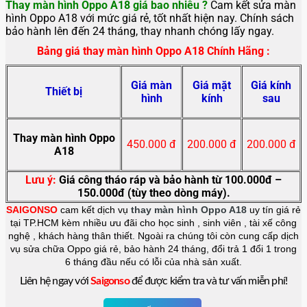
Thay màn hình Oppo A18 giá bao nhiêu ?
Cam kết sửa màn
hình Oppo A18 với mức giá rẻ, tốt nhất hiện nay. Chính sách
bảo hành lên đến 24 tháng, thay nhanh chóng lấy ngay.
Bảng giá thay màn hình Oppo A18 Chính Hãng :
Giá màn
Giá mặt
Giá kính
Thiết bị
hình
kính
sau
Thay màn hình Oppo
450.000 đ
200.000 đ
200.000 đ
A18
Lưu ý:
Giá công tháo ráp và bảo hành từ 100.000đ –
150.000đ (tùy theo dòng máy).
SAIGONSO
cam kết dịch vụ
thay màn hình Oppo A18
uy tín giá rẻ
tại TP.HCM kèm nhiều ưu đãi cho học sinh , sinh viên , tài xế công
nghệ , khách hàng thân thiết. Ngoài ra chúng tôi còn cung cấp dịch
vụ sửa chữa Oppo giá rẻ, bảo hành 24 tháng, đổi trả 1 đổi 1 trong
6 tháng đầu nếu có lỗi của nhà sản xuất.
Liên hệ ngay với
Saigonso
để được kiểm tra và tư vấn miễn phí!