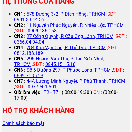
HỆ THỐNG CỬA HÀNG
CN1
:
578 Đường 3/2, P. Diên Hồng, TP.HCM
,
SĐT
:
0941.33.44.55
CN2
:
11 Nguyễn Phúc Nguyên, P. Nhiêu Lộc, TP.HCM
,
SĐT
:
0909.186.168
CN3
:
27 Cống Quỳnh, P. Cầu Ông Lãnh, TP.HCM
,
SĐT
:
0366.04.04.04
CN4
:
784 Kha Vạn Cân, P. Thủ Đức, TP.HCM
,
SĐT
:
0812.188.189
CN5
:
296 Hoàng Văn Thụ, P. Tân Sơn Nhất,
TP.HCM
,
SĐT
:
0845.15.15.16
CN6
:
Số 6 Đường 297, P. Phước Long, TP.HCM
,
SĐT
:
0889.718.719
CN7
:
44A Lương Minh Nguyệt, P. Phú Thạnh, TP.HCM
,
SĐT
:
0977.501.601
Giờ làm việc
:
T2 - T7
: ( 08:00-19:30 )
CN
: (08:00-
17:00)
HỖ TRỢ KHÁCH HÀNG
Chính sách bảo mật