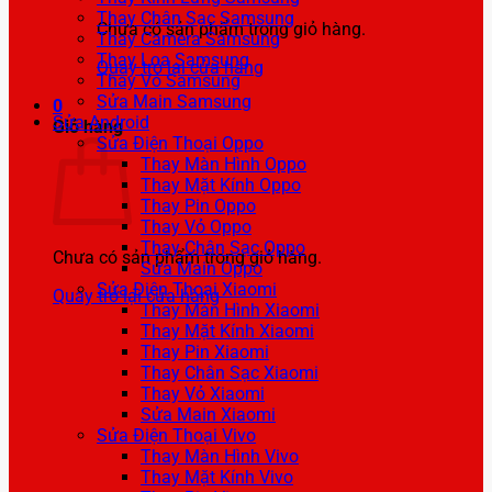
Thay Chân Sạc Samsung
Chưa có sản phẩm trong giỏ hàng.
Thay Camera Samsung
Thay Loa Samsung
Quay trở lại cửa hàng
Thay Vỏ Samsung
Sửa Main Samsung
0
Sửa Android
Giỏ hàng
Sửa Điện Thoại Oppo
Thay Màn Hình Oppo
Thay Mặt Kính Oppo
Thay Pin Oppo
Thay Vỏ Oppo
Thay Chân Sạc Oppo
Chưa có sản phẩm trong giỏ hàng.
Sửa Main Oppo
Sửa Điện Thoại Xiaomi
Quay trở lại cửa hàng
Thay Màn Hình Xiaomi
Thay Mặt Kính Xiaomi
Thay Pin Xiaomi
Thay Chân Sạc Xiaomi
Thay Vỏ Xiaomi
Sửa Main Xiaomi
Sửa Điện Thoại Vivo
Thay Màn Hình Vivo
Thay Mặt Kính Vivo