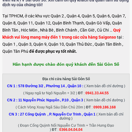
viên và KTV Sài Gòn Số. Xin cảm ơn quý khách đã quan tâm sử dụng
dịch vụ của chúng tôi!
Tại TPHCM, ở các khu vực Quận 2 , Quận 4, Quận 5, Quận 6, Quận 7,
Quận 8, Quận 11, Quận 12, Quận Bình Thạnh, Quận Gò Vấp, Quận
Bình Tân , Hóc Môn , Nhà Bè , Bình Chánh , Cần Giờ , Củ Chi …
Quý
khách vui lòng mang máy đến 1 trong các cửa hàng Saigonso
tại :
Quận 1 , Quận 3, Quận 9, Quận 10, Quận Thủ Đức , Quận Tân Bình ,
Quận Tân Phú
để được phục vụ tốt nhất.
Hân hạnh được chào đón quý khách đến Sài Gòn Số
Địa chỉ cửa hàng Sài Gòn Số
CN 1 :
578 Đường 3/2 , Phường 14 , Quận 10
:
( Xem bản đồ chỉ đường )
( Ngay ngã tư Ngô Nguyền + 3/2 )
ĐT
:
0941.33.44.55
CN 2 :
11 Nguyễn Phúc Nguyên , P.10 , Quận 3
( Xem bản đồ chỉ đường )
( Cách Vòng Xoay Ngã Sáu Dân Chủ 20m )
ĐT
:
0909.186.168
CN 3 :
27 Cống Quỳnh , P. Nguyễn Cư Trinh , Quận 1
( Xem bản đồ chỉ
đường )
( Đoạn Cống Quỳnh Nối Nguyễn Cư Trinh + Trần Hưng Đạo
)
ĐT
:
0366.04.04.04