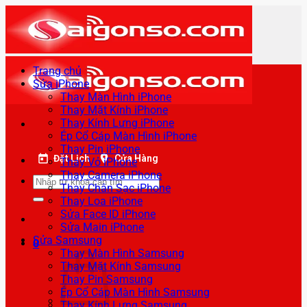
Bỏ
qua
nội
dung
Trang chủ
Sửa iPhone
Thay Màn Hình iPhone
Thay Mặt Kính iPhone
Thay Kính Lưng iPhone
Ép Cổ Cáp Màn Hình iPhone
Thay Pin iPhone
Đặt Lịch
Cửa Hàng
Thay Vỏ iPhone
Thay Camera iPhone
Tìm
Thay Chân Sạc iPhone
kiếm:
Thay Loa iPhone
Sửa Face ID iPhone
Sửa Main iPhone
Sửa Samsung
0
Thay Màn Hình Samsung
Thay Mặt Kính Samsung
Thay Pin Samsung
Ép Cổ Cáp Màn Hình Samsung
Thay Kính Lưng Samsung