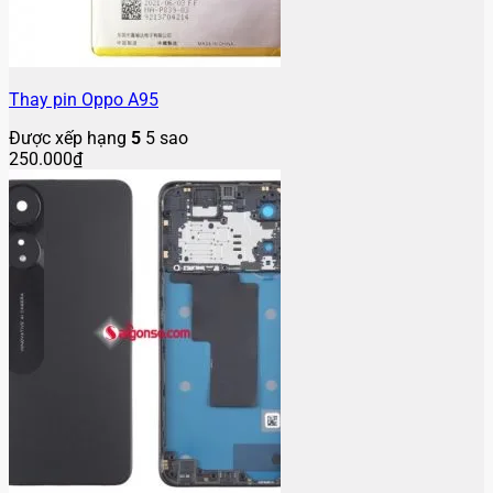
Thay pin Oppo A95
Được xếp hạng
5
5 sao
250.000
₫