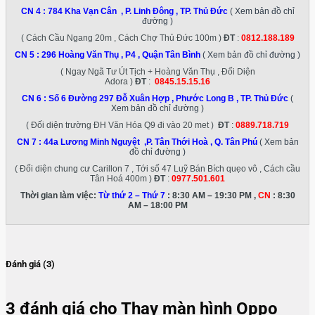
CN 4 :
784 Kha Vạn Cân , P. Linh Đông , TP. Thủ Đức
( Xem bản đồ chỉ
đường )
( Cách Cầu Ngang 20m , Cách Chợ Thủ Đức 100m )
ĐT
:
0812.188.189
CN 5 :
296 Hoàng Văn Thụ , P4 , Quận Tân Bình
( Xem bản đồ chỉ đường )
( Ngay Ngã Tư Út Tịch + Hoàng Văn Thụ , Đối Diện
Adora )
ĐT
:
0845.15.15.16
CN 6 :
Số 6 Đường 297 Đỗ Xuân Hợp , Phước Long B , TP. Thủ Đức
(
Xem bản đồ chỉ đường )
( Đối diện trường ĐH Văn Hóa Q9 đi vào 20 met )
ĐT
:
0889.718.719
CN 7 :
44a Lương Minh Nguyệt ,P. Tân Thới Hoà , Q. Tân Phú
( Xem bản
đồ chỉ đường )
( Đối diện chung cư Carillon 7 , Tới số 47 Luỹ Bán Bích quẹo vô , Cách cầu
Tân Hoá 400m )
ĐT
:
0977.501.601
Thời gian làm việc:
Từ thứ 2 – Thứ 7
: 8:30 AM – 19:30 PM ,
CN
: 8:30
AM – 18:00 PM
Đánh giá (3)
3 đánh giá cho
Thay màn hình Oppo