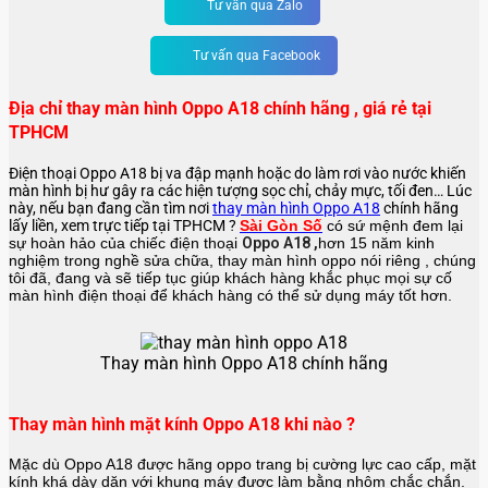
Tư vấn qua Zalo
Tư vấn qua Facebook
Địa chỉ thay màn hình Oppo A18 chính hãng , giá rẻ tại
TPHCM
Điện thoại Oppo A18 bị va đập mạnh hoặc do làm rơi vào nước khiến
màn hình bị hư gây ra các hiện tượng sọc chỉ, chảy mực, tối đen… Lúc
này, nếu bạn đang cần tìm nơi
thay màn hình Oppo A18
chính hãng
lấy liền, xem trực tiếp tại TPHCM ?
Sài Gòn Số
có sứ mệnh đem lại
sự hoàn hảo của chiếc điện thoại
Oppo A18 ,
hơn 15 năm kinh
nghiệm trong nghề sửa chữa, thay màn hình oppo nói riêng
, chúng
tôi đã, đang và sẽ tiếp tục giúp khách hàng khắc phục mọi sự cố
màn hình điện thoại để khách hàng có thể sử dụng máy tốt hơn.
Thay màn hình Oppo A18 chính hãng
Thay màn hình mặt kính Oppo A18 khi nào ?
Mặc dù Oppo A18 được hãng oppo trang bị cường lực cao cấp, mặt
kính khá dày dặn với khung máy được làm bằng nhôm chắc chắn.