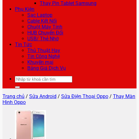
Thay Pin Tablet Samsung
Phụ Kiện
Sạc Laptop
Cable Kết Nối
Chuột Máy Tính
HUB Chuyển Đổi
USB/ Thẻ Nhớ
Tin Tức
Thủ Thuật Hay
Tin Công Nghệ
Khuyến mại
Bảng Giá Dịch Vụ
Tìm
kiếm:
Trang chủ
/
Sửa Android
/
Sửa Điện Thoại Oppo
/
Thay Màn
Hình Oppo