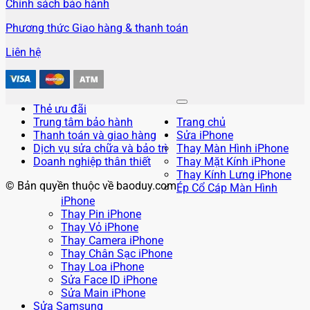
Chính sách bảo hành
Phương thức Giao hàng & thanh toán
Liên hệ
Thẻ ưu đãi
Trung tâm bảo hành
Trang chủ
Thanh toán và giao hàng
Sửa iPhone
Dịch vụ sửa chữa và bảo trì
Thay Màn Hình iPhone
Doanh nghiệp thân thiết
Thay Mặt Kính iPhone
Thay Kính Lưng iPhone
© Bản quyền thuộc về baoduy.com
Ép Cổ Cáp Màn Hình
iPhone
Thay Pin iPhone
Thay Vỏ iPhone
Thay Camera iPhone
Thay Chân Sạc iPhone
Thay Loa iPhone
Sửa Face ID iPhone
Sửa Main iPhone
Sửa Samsung