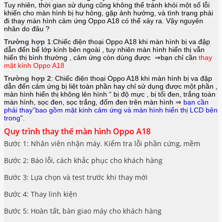
Tuy nhiên, thời gian sử dụng cũng không thể tránh khỏi một số lỗi
khiến cho màn hình bị hư hỏng, gặp ảnh hưởng, và tình trạng phải
đi thay màn hình cảm ứng Oppo A18
có thể xảy ra. Vậy nguyên
nhân do đâu ?
Trường hợp 1
:Chiếc điện thoại
Oppo A18
khi màn hình bị va đập
dẫn đến bể lớp kính bên ngoài , tuy nhiên màn hình hiển thị vẫn
hiển thị bình thường , cảm ứng còn dùng được ⇒bạn chỉ cần
thay
mặt kính Oppo A18
Trường hợp 2
: Chiếc điện thoại
Oppo A18
khi màn hình bị va đập
dẫn đến cảm ứng bị liệt toàn phần hay chỉ sử dụng được một phần ,
màn hình hiển thị không lên hình “ bị độ mực , bị tối đen, trắng toàn
màn hình, sọc đen, sọc trắng, đốm đen trên màn hình ⇒
bạn cần
phải thay”bao gồm mặt kính cảm ứng và màn hình hiển thị LCD bên
trong
”.
Quy trình thay thế màn hình Oppo A18
Bước 1: Nhân viên nhận máy. Kiểm tra lỗi phần cứng, mềm
Bước 2: Báo lỗi, cách khắc phục cho khách hàng
Bước 3: Lựa chọn và test trước khi thay mới
Bước 4: Thay linh kiện
Bước 5: Hoàn tất, bàn giao máy cho khách hàng