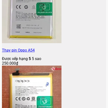
Thay pin Oppo A54
Được xếp hạng
5
5 sao
250.000
₫