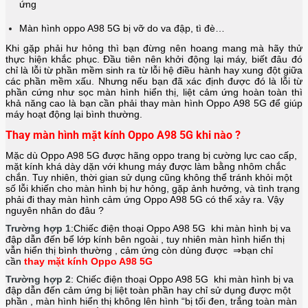
ứng
Màn hình oppo A98 5G bị vỡ do va đập, tì đè…
Khi gặp phải hư hỏng thì bạn đừng nên hoang mang mà hãy thử
thực hiện khắc phục. Đầu tiên nên khởi động lại máy, biết đâu đó
chỉ là lỗi từ phần mềm sinh ra từ lỗi hệ điều hành hay xung đột giữa
các phần mềm xấu. Nhưng nếu bạn đã xác định được đó là lỗi từ
phần cứng như sọc màn hình hiển thị, liệt cảm ứng hoàn toàn thì
khả năng cao là bạn cần phải thay màn hình
Oppo A98 5G
để giúp
máy hoạt động lại bình thường.
Thay màn hình mặt kính Oppo A98 5G khi nào ?
Mặc dù Oppo A98 5G được hãng
oppo
trang bị cường lực cao cấp,
mặt kính khá dày dặn với khung máy được làm bằng nhôm chắc
chắn. Tuy nhiên, thời gian sử dụng cũng không thể tránh khỏi một
số lỗi khiến cho màn hình bị hư hỏng, gặp ảnh hưởng, và tình trạng
phải đi thay màn hình cảm ứng Oppo A98 5G có thể xảy ra. Vậy
nguyên nhân do đâu ?
Trường hợp 1
:Chiếc điện thoại
Oppo A98 5G
khi màn hình bị va
đập dẫn đến bể lớp kính bên ngoài , tuy nhiên màn hình hiển thị
vẫn hiển thị bình thường , cảm ứng còn dùng được ⇒bạn chỉ
cần
thay mặt kính Oppo A98 5G
Trường hợp 2
: Chiếc điện thoại
Oppo A98 5G
khi màn hình bị va
đập dẫn đến cảm ứng bị liệt toàn phần hay chỉ sử dụng được một
phần , màn hình hiển thị không lên hình “bị tối đen, trắng toàn màn