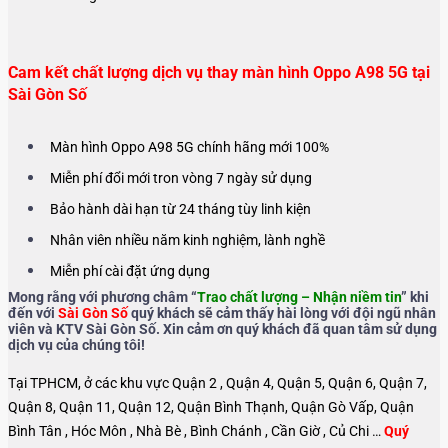
Cam kết chất lượng dịch vụ thay màn hình Oppo A98 5G tại
Sài Gòn Số
Màn hình Oppo A98 5G chính hãng mới 100%
Miễn phí đổi mới tron vòng 7 ngày sử dụng
Bảo hành dài hạn từ 24 tháng tùy linh kiện
Nhân viên nhiều năm kinh nghiệm, lành nghề
Miễn phí cài đặt ứng dụng
Mong rằng với phương châm “
Trao chất lượng – Nhận niềm tin
” khi
đến với
Sài Gòn Số
quý khách sẽ cảm thấy hài lòng với đội ngũ nhân
viên và KTV Sài Gòn Số. Xin cảm ơn quý khách đã quan tâm sử dụng
dịch vụ của chúng tôi!
Tại TPHCM, ở các khu vực Quận 2 , Quận 4, Quận 5, Quận 6, Quận 7,
Quận 8, Quận 11, Quận 12, Quận Bình Thạnh, Quận Gò Vấp, Quận
Bình Tân , Hóc Môn , Nhà Bè , Bình Chánh , Cần Giờ , Củ Chi …
Quý