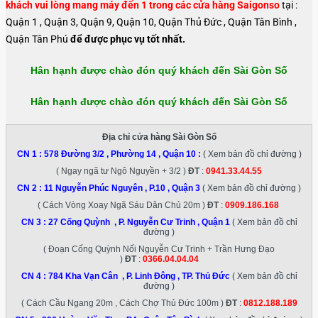
khách vui lòng mang máy đến 1 trong các cửa hàng Saigonso
tại :
Quận 1 , Quận 3, Quận 9, Quận 10, Quận Thủ Đức , Quận Tân Bình ,
Quận Tân Phú
để được phục vụ tốt nhất.
Hân hạnh được chào đón quý khách đến Sài Gòn Số
Hân hạnh được chào đón quý khách đến Sài Gòn Số
Địa chỉ cửa hàng Sài Gòn Số
CN 1 :
578 Đường 3/2 , Phường 14 , Quận 10
:
( Xem bản đồ chỉ đường )
( Ngay ngã tư Ngô Nguyền + 3/2 )
ĐT
:
0941.33.44.55
CN 2 :
11 Nguyễn Phúc Nguyên , P.10 , Quận 3
( Xem bản đồ chỉ đường )
( Cách Vòng Xoay Ngã Sáu Dân Chủ 20m )
ĐT
:
0909.186.168
CN 3 :
27 Cống Quỳnh , P. Nguyễn Cư Trinh , Quận 1
( Xem bản đồ chỉ
đường )
( Đoạn Cống Quỳnh Nối Nguyễn Cư Trinh + Trần Hưng Đạo
)
ĐT
:
0366.04.04.04
CN 4 :
784 Kha Vạn Cân , P. Linh Đông , TP. Thủ Đức
( Xem bản đồ chỉ
đường )
( Cách Cầu Ngang 20m , Cách Chợ Thủ Đức 100m )
ĐT
:
0812.188.189