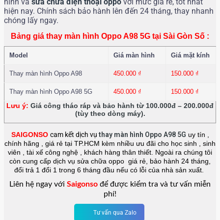
hình và
sửa chữa điện thoại oppo
với mức giá rẻ, tốt nhất
hiện nay. Chính sách bảo hành lên đến 24 tháng, thay nhanh
chóng lấy ngay.
Bảng giá thay màn hình Oppo A98 5G tại Sài Gòn Số :
Model
Giá màn hình
Giá mặt kính
Thay màn hình Oppo A98
450.000
₫
150.000
₫
Thay màn hình Oppo A98 5G
450.000
₫
150.000
₫
Lưu ý:
Giá công tháo ráp và bảo hành từ 100.000đ – 200.000đ
(tùy theo dòng máy).
SAIGONSO
cam kết dịch vụ
thay màn hình Oppo A98 5G
uy tín ,
chính hãng , giá rẻ tại TP.HCM kèm nhiều ưu đãi cho học sinh , sinh
viên , tài xế công nghệ , khách hàng thân thiết. Ngoài ra chúng tôi
còn cung cấp dịch vụ sửa chữa oppo giá rẻ, bảo hành 24 tháng,
đổi trả 1 đổi 1 trong 6 tháng đầu nếu có lỗi của nhà sản xuất.
Liên hệ ngay với
Saigonso
để được kiểm tra và tư vấn miễn
phí!
Tư vấn qua Zalo