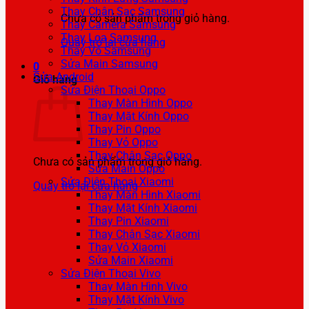
Thay Chân Sạc Samsung
Chưa có sản phẩm trong giỏ hàng.
Thay Camera Samsung
Thay Loa Samsung
Quay trở lại cửa hàng
Thay Vỏ Samsung
Sửa Main Samsung
0
Sửa Android
Giỏ hàng
Sửa Điện Thoại Oppo
Thay Màn Hình Oppo
Thay Mặt Kính Oppo
Thay Pin Oppo
Thay Vỏ Oppo
Thay Chân Sạc Oppo
Chưa có sản phẩm trong giỏ hàng.
Sửa Main Oppo
Sửa Điện Thoại Xiaomi
Quay trở lại cửa hàng
Thay Màn Hình Xiaomi
Thay Mặt Kính Xiaomi
Thay Pin Xiaomi
Thay Chân Sạc Xiaomi
Thay Vỏ Xiaomi
Sửa Main Xiaomi
Sửa Điện Thoại Vivo
Thay Màn Hình Vivo
Thay Mặt Kính Vivo