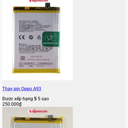
Thay pin Oppo A93
Được xếp hạng
5
5 sao
250.000
₫