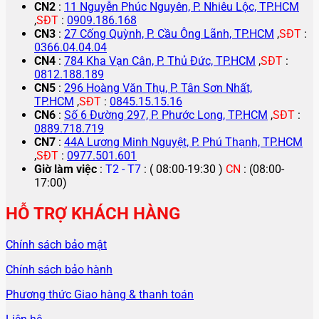
CN2
:
11 Nguyễn Phúc Nguyên, P. Nhiêu Lộc, TP.HCM
,
SĐT
:
0909.186.168
CN3
:
27 Cống Quỳnh, P. Cầu Ông Lãnh, TP.HCM
,
SĐT
:
0366.04.04.04
CN4
:
784 Kha Vạn Cân, P. Thủ Đức, TP.HCM
,
SĐT
:
0812.188.189
CN5
:
296 Hoàng Văn Thụ, P. Tân Sơn Nhất,
TP.HCM
,
SĐT
:
0845.15.15.16
CN6
:
Số 6 Đường 297, P. Phước Long, TP.HCM
,
SĐT
:
0889.718.719
CN7
:
44A Lương Minh Nguyệt, P. Phú Thạnh, TP.HCM
,
SĐT
:
0977.501.601
Giờ làm việc
:
T2 - T7
: ( 08:00-19:30 )
CN
: (08:00-
17:00)
HỖ TRỢ KHÁCH HÀNG
Chính sách bảo mật
Chính sách bảo hành
Phương thức Giao hàng & thanh toán