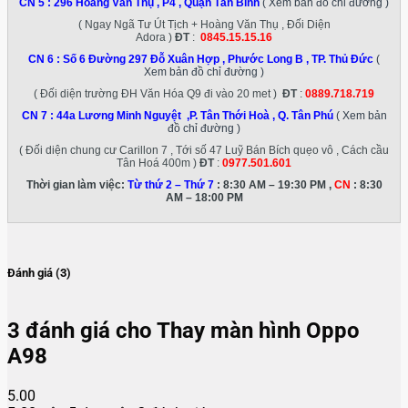
CN 5 :
296 Hoàng Văn Thụ , P4 , Quận Tân Bình
( Xem bản đồ chỉ đường )
( Ngay Ngã Tư Út Tịch + Hoàng Văn Thụ , Đối Diện
Adora )
ĐT
:
0845.15.15.16
CN 6 :
Số 6 Đường 297 Đỗ Xuân Hợp , Phước Long B , TP. Thủ Đức
(
Xem bản đồ chỉ đường )
( Đối diện trường ĐH Văn Hóa Q9 đi vào 20 met )
ĐT
:
0889.718.719
CN 7 :
44a Lương Minh Nguyệt ,P. Tân Thới Hoà , Q. Tân Phú
( Xem bản
đồ chỉ đường )
( Đối diện chung cư Carillon 7 , Tới số 47 Luỹ Bán Bích quẹo vô , Cách cầu
Tân Hoá 400m )
ĐT
:
0977.501.601
Thời gian làm việc:
Từ thứ 2 – Thứ 7
: 8:30 AM – 19:30 PM ,
CN
: 8:30
AM – 18:00 PM
Đánh giá (3)
3 đánh giá cho
Thay màn hình Oppo
A98
5.00