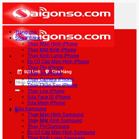
Bỏ
qua
nội
dung
Trang chủ
Sửa iPhone
Thay Màn Hình iPhone
Thay Mặt Kính iPhone
Thay Kính Lưng iPhone
Ép Cổ Cáp Màn Hình iPhone
Thay Pin iPhone
Đặt Lịch
Cửa Hàng
Thay Vỏ iPhone
Thay Camera iPhone
Tìm
Thay Chân Sạc iPhone
kiếm:
Thay Loa iPhone
Sửa Face ID iPhone
Sửa Main iPhone
Sửa Samsung
0
Thay Màn Hình Samsung
Thay Mặt Kính Samsung
Thay Pin Samsung
Ép Cổ Cáp Màn Hình Samsung
Thay Kính Lưng Samsung