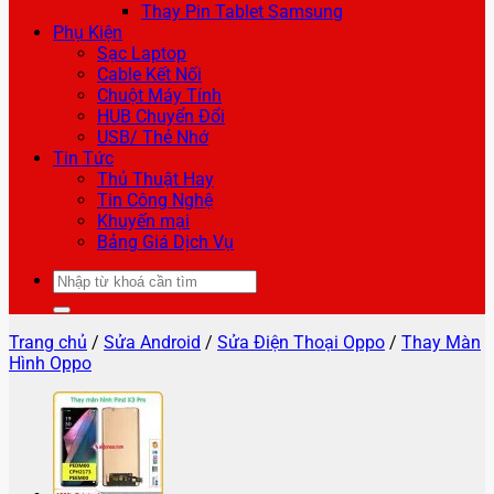
Thay Pin Tablet Samsung
Phụ Kiện
Sạc Laptop
Cable Kết Nối
Chuột Máy Tính
HUB Chuyển Đổi
USB/ Thẻ Nhớ
Tin Tức
Thủ Thuật Hay
Tin Công Nghệ
Khuyến mại
Bảng Giá Dịch Vụ
Tìm
kiếm:
Trang chủ
/
Sửa Android
/
Sửa Điện Thoại Oppo
/
Thay Màn
Hình Oppo