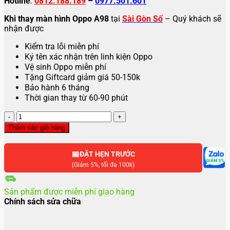
Hotline
:
0812.188.189
–
0977.501.601
Khi thay màn hình Oppo A98
tại
Sài Gòn Số
– Quý khách sẽ
nhận được
Kiểm tra lỗi miễn phí
Ký tên xác nhận trên linh kiện Oppo
Vệ sinh Oppo miễn phí
Tặng Giftcard giảm giá 50-150k
Bảo hành 6 tháng
Thời gian thay từ 60-90 phút
Thay
màn
Thêm vào giỏ hàng
hình
Oppo
📅
A98
ĐẶT HẸN TRƯỚC
số
(Giảm 5%, tối đa 100k)
lượng
Sản phẩm được miễn phí giao hàng
Chính sách sửa chữa