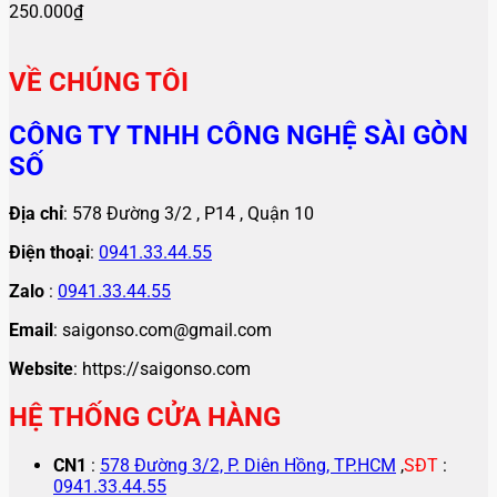
250.000
₫
VỀ CHÚNG TÔI
CÔNG TY TNHH CÔNG NGHỆ SÀI GÒN
SỐ
Địa chỉ
: 578 Đường 3/2 , P14 , Quận 10
Điện thoại
:
0941.33.44.55
Zalo
:
0941.33.44.55
Email
: saigonso.com@gmail.com
Website
: https://saigonso.com
HỆ THỐNG CỬA HÀNG
CN1
:
578 Đường 3/2, P. Diên Hồng, TP.HCM
,
SĐT
:
0941.33.44.55