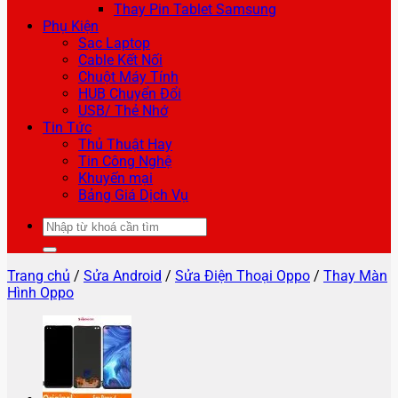
Thay Pin Tablet Samsung
Phụ Kiện
Sạc Laptop
Cable Kết Nối
Chuột Máy Tính
HUB Chuyển Đổi
USB/ Thẻ Nhớ
Tin Tức
Thủ Thuật Hay
Tin Công Nghệ
Khuyến mại
Bảng Giá Dịch Vụ
Tìm
kiếm:
Trang chủ
/
Sửa Android
/
Sửa Điện Thoại Oppo
/
Thay Màn
Hình Oppo