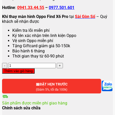
Hotline
:
0941.33.44.55
–
0977.501.601
Khi thay màn hình Oppo Find X6 Pro
tại
Sài Gòn Số
– Quý
khách sẽ nhận được
Kiểm tra lỗi miễn phí
Ký tên xác nhận trên linh kiện Oppo
Vệ sinh Oppo miễn phí
Tặng Giftcard giảm giá 50-150k
Bảo hành 6 tháng
Thời gian thay từ 60-90 phút
Thay
màn
Thêm vào giỏ hàng
hình
Oppo
📅
Find
ĐẶT HẸN TRƯỚC
X6
(Giảm 5%, tối đa 100k)
Pro
số
Sản phẩm được miễn phí giao hàng
lượng
Chính sách sửa chữa