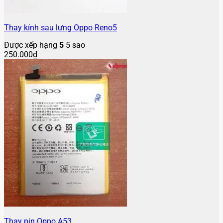
Thay kính sau lưng Oppo Reno5
Được xếp hạng
5
5 sao
250.000
₫
Thay pin Oppo A53