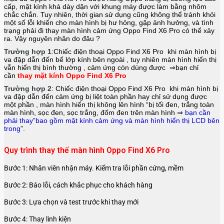
cấp, mặt kính khá dày dặn với khung máy được làm bằng nhôm
chắc chắn. Tuy nhiên, thời gian sử dụng cũng không thể tránh khỏi
một số lỗi khiến cho màn hình bị hư hỏng, gặp ảnh hưởng, và tình
trạng phải đi thay màn hình cảm ứng Oppo Find X6 Pro có thể xảy
ra. Vậy nguyên nhân do đâu ?
Trường hợp 1
:Chiếc điện thoại
Oppo Find X6 Pro
khi màn hình bị
va đập dẫn đến bể lớp kính bên ngoài , tuy nhiên màn hình hiển thị
vẫn hiển thị bình thường , cảm ứng còn dùng được ⇒bạn chỉ
cần
thay mặt kính Oppo Find X6 Pro
Trường hợp 2
: Chiếc điện thoại
Oppo Find X6 Pro
khi màn hình bị
va đập dẫn đến cảm ứng bị liệt toàn phần hay chỉ sử dụng được
một phần , màn hình hiển thị không lên hình “bị tối đen, trắng toàn
màn hình, sọc đen, sọc trắng, đốm đen trên màn hình ⇒
bạn cần
phải thay”bao gồm mặt kính cảm ứng và màn hình hiển thị LCD bên
trong
”.
Quy trình thay thế màn hình Oppo Find X6 Pro
Bước 1: Nhân viên nhận máy. Kiểm tra lỗi phần cứng, mềm
Bước 2: Báo lỗi, cách khắc phục cho khách hàng
Bước 3: Lựa chọn và test trước khi thay mới
Bước 4: Thay linh kiện