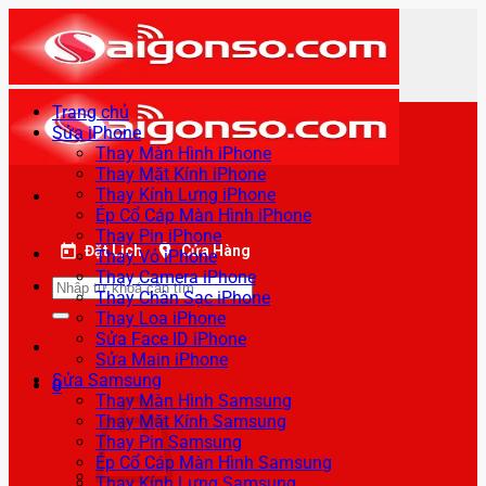
Bỏ
qua
nội
dung
Trang chủ
Sửa iPhone
Thay Màn Hình iPhone
Thay Mặt Kính iPhone
Thay Kính Lưng iPhone
Ép Cổ Cáp Màn Hình iPhone
Thay Pin iPhone
Đặt Lịch
Cửa Hàng
Thay Vỏ iPhone
Thay Camera iPhone
Tìm
Thay Chân Sạc iPhone
kiếm:
Thay Loa iPhone
Sửa Face ID iPhone
Sửa Main iPhone
Sửa Samsung
0
Thay Màn Hình Samsung
Thay Mặt Kính Samsung
Thay Pin Samsung
Ép Cổ Cáp Màn Hình Samsung
Thay Kính Lưng Samsung