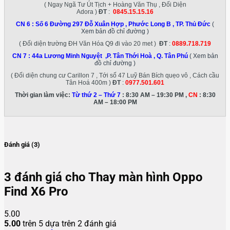
( Ngay Ngã Tư Út Tịch + Hoàng Văn Thụ , Đối Diện
Adora )
ĐT
:
0845.15.15.16
CN 6 :
Số 6 Đường 297 Đỗ Xuân Hợp , Phước Long B , TP. Thủ Đức
(
Xem bản đồ chỉ đường )
( Đối diện trường ĐH Văn Hóa Q9 đi vào 20 met )
ĐT
:
0889.718.719
CN 7 :
44a Lương Minh Nguyệt ,P. Tân Thới Hoà , Q. Tân Phú
( Xem bản
đồ chỉ đường )
( Đối diện chung cư Carillon 7 , Tới số 47 Luỹ Bán Bích quẹo vô , Cách cầu
Tân Hoá 400m )
ĐT
:
0977.501.601
Thời gian làm việc:
Từ thứ 2 – Thứ 7
: 8:30 AM – 19:30 PM ,
CN
: 8:30
AM – 18:00 PM
Đánh giá (3)
3 đánh giá cho
Thay màn hình Oppo
Find X6 Pro
5.00
5.00
trên 5 dựa trên
2
đánh giá