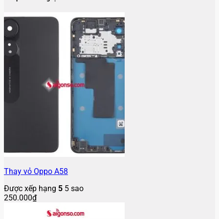
Thay vỏ Oppo A58
Được xếp hạng
5
5 sao
250.000
₫