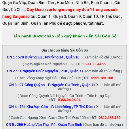
Quận Gò Vấp, Quận Bình Tân , Hóc Môn , Nhà Bè , Bình Chánh , Cần
Giờ , Củ Chi …
Quý khách vui lòng mang máy đến 1 trong các cửa
hàng Saigonso
tại : Quận 1 , Quận 3, Quận 9, Quận 10, TP Thủ Đức ,
Quận Tân Bình , Quận Tân Phú
để được phục vụ tốt nhất.
Hân hạnh được chào đón quý khách đến Sài Gòn Số
Địa chỉ cửa hàng Sài Gòn Số
CN 1 :
578 Đường 3/2 , Phường 14 , Quận 10
:
( Xem bản đồ chỉ đường )
( Ngay ngã tư Ngô Nguyền + 3/2 )
ĐT
:
0941.33.44.55
CN 2 :
11 Nguyễn Phúc Nguyên , P.10 , Quận 3
( Xem bản đồ chỉ đường )
( Cách Vòng Xoay Ngã Sáu Dân Chủ 20m )
ĐT
:
0909.186.168
CN 3 :
27 Cống Quỳnh , P. Nguyễn Cư Trinh , Quận 1
( Xem bản đồ chỉ
đường )
( Đoạn Cống Quỳnh Nối Nguyễn Cư Trinh + Trần Hưng Đạo
)
ĐT
:
0366.04.04.04
CN 4 :
784 Kha Vạn Cân , P. Linh Đông , TP. Thủ Đức
( Xem bản đồ chỉ
đường )
( Cách Cầu Ngang 20m , Cách Chợ Thủ Đức 100m )
ĐT
:
0812.188.189
CN 5 :
296 Hoàng Văn Thụ , P4 , Quận Tân Bình
( Xem bản đồ chỉ đường )