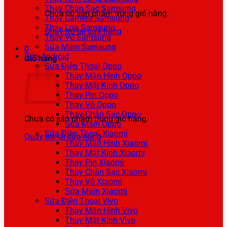
Thay Chân Sạc Samsung
Chưa có sản phẩm trong giỏ hàng.
Thay Camera Samsung
Thay Loa Samsung
Quay trở lại cửa hàng
Thay Vỏ Samsung
Sửa Main Samsung
0
Sửa Android
Giỏ hàng
Sửa Điện Thoại Oppo
Thay Màn Hình Oppo
Thay Mặt Kính Oppo
Thay Pin Oppo
Thay Vỏ Oppo
Thay Chân Sạc Oppo
Chưa có sản phẩm trong giỏ hàng.
Sửa Main Oppo
Sửa Điện Thoại Xiaomi
Quay trở lại cửa hàng
Thay Màn Hình Xiaomi
Thay Mặt Kính Xiaomi
Thay Pin Xiaomi
Thay Chân Sạc Xiaomi
Thay Vỏ Xiaomi
Sửa Main Xiaomi
Sửa Điện Thoại Vivo
Thay Màn Hình Vivo
Thay Mặt Kính Vivo