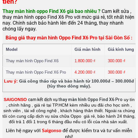
tiền?
Thay màn hình oppo Find X6
giá bao nhiêu ?
Cam kết sửa ,
thay màn hình oppo Find X6 Pro với mức giá rẻ, tốt nhất hiện
nay. Chính sách bảo hành lên đến 24 tháng, thay nhanh
chóng lấy ngay.
Bảng giá thay màn hình Oppo Find X6 Pro tại Sài Gòn Số :
Model
Giá màn hình
Giá kính lưng
Thay màn hình Oppo Find X6
1.800.000
₫
300.000
₫
Thay màn hình Oppo Find X6 Pro
4.200.000
₫
300.000
₫
Lưu ý:
Giá công tháo ráp và bảo hành từ 100.000đ – 300.000đ
(tùy theo dòng máy).
SAIGONSO
cam kết dịch vụ
thay màn hình Oppo Find X6 Pro
uy tín
, chính hãng , giá rẻ tại TP.HCM kèm nhiều ưu đãi cho học sinh ,
sinh viên , tài xế công nghệ , khách hàng thân thiết. Ngoài ra chúng
tôi còn cung cấp dịch vụ sửa chữa Oppo giá rẻ, bảo hành 24 tháng,
đổi trả 1 đổi 1 trong 6 tháng đầu nếu có lỗi của nhà sản xuất.
Liên hệ ngay với
Saigonso
để được kiểm tra và tư vấn miễn
phí!