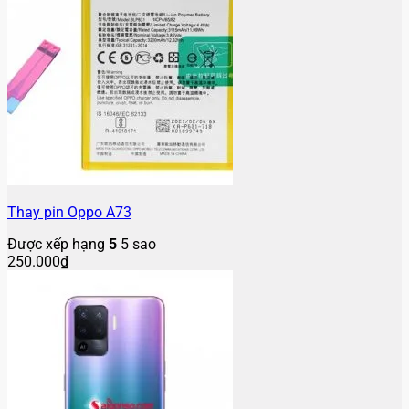
Thay pin Oppo A73
Được xếp hạng
5
5 sao
250.000
₫