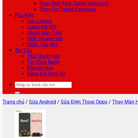
Thay Mặt Kính Tablet Samsung
Thay Pin Tablet Samsung
Phụ Kiện
Sạc Laptop
Cable Kết Nối
Chuột Máy Tính
HUB Chuyển Đổi
USB/ Thẻ Nhớ
Tin Tức
Thủ Thuật Hay
Tin Công Nghệ
Khuyến mại
Bảng Giá Dịch Vụ
Tìm
kiếm:
Trang chủ
/
Sửa Android
/
Sửa Điện Thoại Oppo
/
Thay Màn H