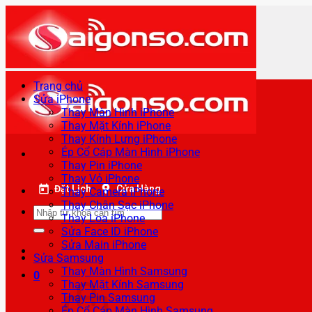
Bỏ
qua
nội
dung
Trang chủ
Sửa iPhone
Thay Màn Hình iPhone
Thay Mặt Kính iPhone
Thay Kính Lưng iPhone
Ép Cổ Cáp Màn Hình iPhone
Thay Pin iPhone
Thay Vỏ iPhone
Đặt Lịch
Cửa Hàng
Thay Camera iPhone
Thay Chân Sạc iPhone
Tìm
Thay Loa iPhone
kiếm:
Sửa Face ID iPhone
Sửa Main iPhone
Sửa Samsung
Thay Màn Hình Samsung
0
Thay Mặt Kính Samsung
Thay Pin Samsung
Ép Cổ Cáp Màn Hình Samsung