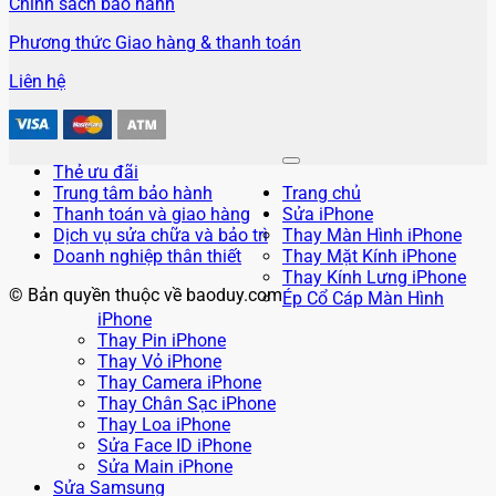
Chính sách bảo hành
Phương thức Giao hàng & thanh toán
Liên hệ
Thẻ ưu đãi
Trung tâm bảo hành
Trang chủ
Thanh toán và giao hàng
Sửa iPhone
Dịch vụ sửa chữa và bảo trì
Thay Màn Hình iPhone
Doanh nghiệp thân thiết
Thay Mặt Kính iPhone
Thay Kính Lưng iPhone
© Bản quyền thuộc về baoduy.com
Ép Cổ Cáp Màn Hình
iPhone
Thay Pin iPhone
Thay Vỏ iPhone
Thay Camera iPhone
Thay Chân Sạc iPhone
Thay Loa iPhone
Sửa Face ID iPhone
Sửa Main iPhone
Sửa Samsung