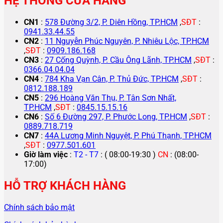
HỆ THỐNG CỬA HÀNG
CN1
:
578 Đường 3/2, P. Diên Hồng, TP.HCM
,
SĐT
:
0941.33.44.55
CN2
:
11 Nguyễn Phúc Nguyên, P. Nhiêu Lộc, TP.HCM
,
SĐT
:
0909.186.168
CN3
:
27 Cống Quỳnh, P. Cầu Ông Lãnh, TP.HCM
,
SĐT
:
0366.04.04.04
CN4
:
784 Kha Vạn Cân, P. Thủ Đức, TP.HCM
,
SĐT
:
0812.188.189
CN5
:
296 Hoàng Văn Thụ, P. Tân Sơn Nhất,
TP.HCM
,
SĐT
:
0845.15.15.16
CN6
:
Số 6 Đường 297, P. Phước Long, TP.HCM
,
SĐT
:
0889.718.719
CN7
:
44A Lương Minh Nguyệt, P. Phú Thạnh, TP.HCM
,
SĐT
:
0977.501.601
Giờ làm việc
:
T2 - T7
: ( 08:00-19:30 )
CN
: (08:00-
17:00)
HỖ TRỢ KHÁCH HÀNG
Chính sách bảo mật