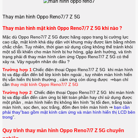
Thay màn hình Oppo Reno7/7 Z 5G
Thay màn hình mặt kính Oppo Reno7/7 Z 5G khi nào ?
Mặc dù Oppo Reno7/7 Z 5G được hãng
oppo
trang bị cường lực
cao cấp, mặt kính khá dày dặn với khung máy được làm bằng nhôm
chắc chắn. Tuy nhiên, thời gian sử dụng cũng không thể tránh khỏi
một số lỗi khiến cho màn hình bị hư hỏng, gặp ảnh hưởng, và tình
trạng phải đi thay màn hình cảm ứng Oppo Reno7/7 Z 5G có thể
xảy ra. Vậy nguyên nhân do đâu ?
Trường hợp 1
:
Chiếc điện thoại
Oppo Reno7/7 Z 5G
khi màn hình
bị va đập dẫn đến bể lớp kính bên ngoài , tuy nhiên màn hình hiển
thị vẫn hiển thị bình thường , cảm ứng còn dùng được ⇒bạn chỉ
cần
thay mặt kính Oppo Reno7/7 Z 5G
Trường hợp 2
:
Chiếc điện thoại
Oppo Reno7/7 Z 5G
khi màn hình
bị va đập dẫn đến cảm ứng bị liệt toàn phần hay chỉ sử dụng được
một phần , màn hình hiển thị không lên hình “bị tối đen, trắng toàn
màn hình, sọc đen, sọc trắng, đốm đen trên màn hình ⇒
bạn cần
phải thay”bao gồm mặt kính cảm ứng và màn hình hiển thị LCD bên
trong
”.
Quy trình thay màn hình Oppo Reno7/7 Z 5G chuyên