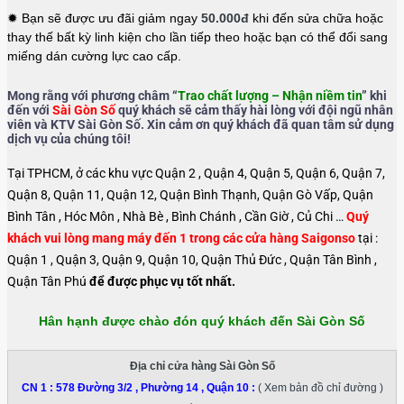
✹ Bạn sẽ được ưu đãi giảm ngay
50.000đ
khi đến sửa chữa hoặc
thay thế bất kỳ linh kiện cho lần tiếp theo hoặc bạn có thể đổi sang
miếng dán cường lực cao cấp.
Mong rằng với phương châm “
Trao chất lượng – Nhận niềm tin
” khi
đến với
Sài Gòn Số
quý khách sẽ cảm thấy hài lòng với đội ngũ nhân
viên và KTV Sài Gòn Số. Xin cảm ơn quý khách đã quan tâm sử dụng
dịch vụ của chúng tôi!
Tại TPHCM, ở các khu vực Quận 2 , Quận 4, Quận 5, Quận 6, Quận 7,
Quận 8, Quận 11, Quận 12, Quận Bình Thạnh, Quận Gò Vấp, Quận
Bình Tân , Hóc Môn , Nhà Bè , Bình Chánh , Cần Giờ , Củ Chi …
Quý
khách vui lòng mang máy đến 1 trong các cửa hàng Saigonso
tại :
Quận 1 , Quận 3, Quận 9, Quận 10, Quận Thủ Đức , Quận Tân Bình ,
Quận Tân Phú
để được phục vụ tốt nhất.
Hân hạnh được chào đón quý khách đến Sài Gòn Số
Địa chỉ cửa hàng Sài Gòn Số
CN 1 :
578 Đường 3/2 , Phường 14 , Quận 10
:
( Xem bản đồ chỉ đường )