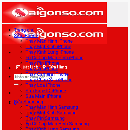
Bỏ
qua
nội
dung
Trang chủ
Sửa iPhone
Thay Màn Hình iPhone
Thay Mặt Kính iPhone
Thay Kính Lưng iPhone
Ép Cổ Cáp Màn Hình iPhone
Thay Pin iPhone
Đặt Lịch
Cửa Hàng
Thay Vỏ iPhone
Thay Camera iPhone
Tìm
Thay Chân Sạc iPhone
kiếm:
Thay Loa iPhone
Sửa Face ID iPhone
Sửa Main iPhone
Sửa Samsung
0
Thay Màn Hình Samsung
Thay Mặt Kính Samsung
Thay Pin Samsung
Ép Cổ Cáp Màn Hình Samsung
Thay Kính Lưng Samsung