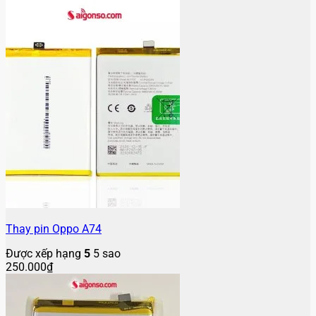
Thay pin Oppo A74
Được xếp hạng
5
5 sao
250.000
₫