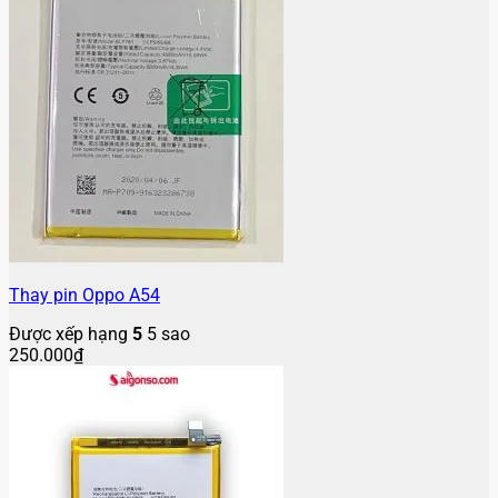
Thay pin Oppo A54
Được xếp hạng
5
5 sao
250.000
₫