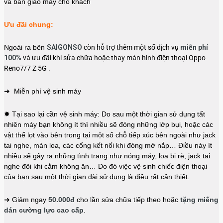
và bàn giao máy cho khách
Ưu đãi chung:
Ngoài ra bên
SAIGONSO
còn hỗ trợ thêm một số dịch vụ
miễn phí
100%
và ưu đãi khi sửa chữa hoặc thay màn hình điện thoại Oppo
Reno7/7 Z 5G .
➜ Miễn phí vệ sinh máy
✹ Tại sao lại cần vệ sinh máy: Do sau một thời gian sử dụng tất
nhiên máy bạn không ít thì nhiều sẽ đóng những lớp bụi, hoặc các
vật thể lọt vào bên trong tại một số chỗ tiếp xúc bên ngoài như jack
tai nghe, màn loa, các cổng kết nối khi đóng mở nắp… Điều này ít
nhiều sẽ gây ra những tình trạng như nóng máy, loa bị rè, jack tai
nghe đôi khi cắm không ăn… Do đó việc vệ sinh chiếc điện thoại
của bạn sau một thời gian dài sử dụng là điều rất cần thiết.
➜ Giảm ngay
50.000đ
cho lần sửa chữa tiếp theo hoặc
tặng miếng
dán cường lực cao cấp
.