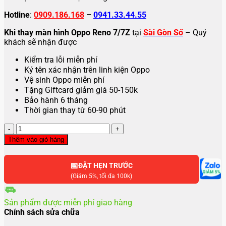
Hotline
:
0909.186.168
–
0941.33.44.55
Khi thay màn hình Oppo Reno 7/7Z
tại
Sài Gòn Số
– Quý
khách sẽ nhận được
Kiểm tra lỗi miễn phí
Ký tên xác nhận trên linh kiện Oppo
Vệ sinh Oppo miễn phí
Tặng Giftcard giảm giá 50-150k
Bảo hành 6 tháng
Thời gian thay từ 60-90 phút
Thay
màn
Thêm vào giỏ hàng
hình
Oppo
📅
Reno7/7
ĐẶT HẸN TRƯỚC
Z
(Giảm 5%, tối đa 100k)
5G
số
Sản phẩm được miễn phí giao hàng
lượng
Chính sách sửa chữa