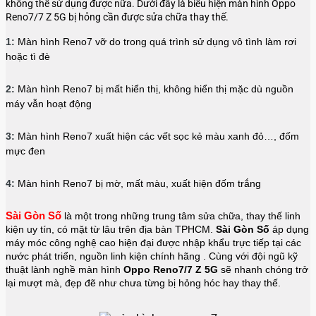
không thể sử dụng được nữa. Dưới đây là biểu hiện màn hình Oppo
Reno7/7 Z 5G bị hỏng cần được sửa chữa thay thế.
1:
Màn hình Reno7 vỡ do trong quá trình sử dụng vô tình làm rơi
hoặc tì đè
2:
Màn hình Reno7 bị mất hiển thị, không hiển thị mặc dù nguồn
máy vẫn hoạt động
3:
Màn hình Reno7 xuất hiện các vết sọc kẻ màu xanh đỏ…, đốm
mực đen
4:
Màn hình Reno7 bị mờ, mất màu, xuất hiện đốm trắng
Sài Gòn Số
là một trong những trung tâm sửa chữa, thay thế linh 
kiện uy tín, có mặt từ lâu trên địa bàn TPHCM. 
Sài Gòn Số
 áp dụng 
máy móc công nghệ cao hiện đại được nhập khẩu trực tiếp tại các 
nước phát triển, nguồn linh kiện chính hãng . Cùng với đội ngũ kỹ 
thuật lành nghề màn hình 
Oppo Reno7/7 Z 5G 
sẽ nhanh chóng trở 
lại mượt mà, đẹp đẽ như chưa từng bị hỏng hóc hay thay thế.