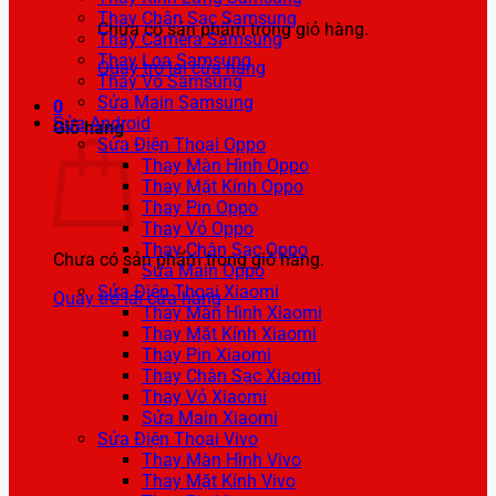
Thay Chân Sạc Samsung
Chưa có sản phẩm trong giỏ hàng.
Thay Camera Samsung
Thay Loa Samsung
Quay trở lại cửa hàng
Thay Vỏ Samsung
Sửa Main Samsung
0
Sửa Android
Giỏ hàng
Sửa Điện Thoại Oppo
Thay Màn Hình Oppo
Thay Mặt Kính Oppo
Thay Pin Oppo
Thay Vỏ Oppo
Thay Chân Sạc Oppo
Chưa có sản phẩm trong giỏ hàng.
Sửa Main Oppo
Sửa Điện Thoại Xiaomi
Quay trở lại cửa hàng
Thay Màn Hình Xiaomi
Thay Mặt Kính Xiaomi
Thay Pin Xiaomi
Thay Chân Sạc Xiaomi
Thay Vỏ Xiaomi
Sửa Main Xiaomi
Sửa Điện Thoại Vivo
Thay Màn Hình Vivo
Thay Mặt Kính Vivo