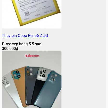
Thay pin Oppo Reno6 Z 5G
Được xếp hạng
5
5 sao
300.000
₫