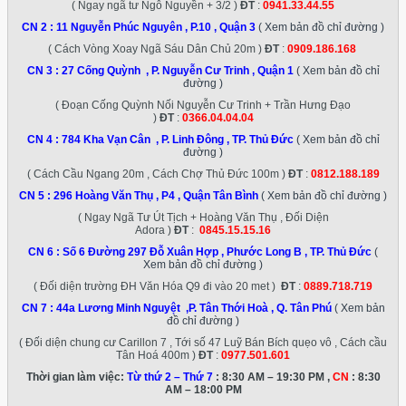
( Ngay ngã tư Ngô Nguyền + 3/2 )
ĐT
:
0941.33.44.55
CN 2 :
11 Nguyễn Phúc Nguyên , P.10 , Quận 3
( Xem bản đồ chỉ đường )
( Cách Vòng Xoay Ngã Sáu Dân Chủ 20m )
ĐT
:
0909.186.168
CN 3 :
27 Cống Quỳnh , P. Nguyễn Cư Trinh , Quận 1
( Xem bản đồ chỉ
đường )
( Đoạn Cống Quỳnh Nối Nguyễn Cư Trinh + Trần Hưng Đạo
)
ĐT
:
0366.04.04.04
CN 4 :
784 Kha Vạn Cân , P. Linh Đông , TP. Thủ Đức
( Xem bản đồ chỉ
đường )
( Cách Cầu Ngang 20m , Cách Chợ Thủ Đức 100m )
ĐT
:
0812.188.189
CN 5 :
296 Hoàng Văn Thụ , P4 , Quận Tân Bình
( Xem bản đồ chỉ đường )
( Ngay Ngã Tư Út Tịch + Hoàng Văn Thụ , Đối Diện
Adora )
ĐT
:
0845.15.15.16
CN 6 :
Số 6 Đường 297 Đỗ Xuân Hợp , Phước Long B , TP. Thủ Đức
(
Xem bản đồ chỉ đường )
( Đối diện trường ĐH Văn Hóa Q9 đi vào 20 met )
ĐT
:
0889.718.719
CN 7 :
44a Lương Minh Nguyệt ,P. Tân Thới Hoà , Q. Tân Phú
( Xem bản
đồ chỉ đường )
( Đối diện chung cư Carillon 7 , Tới số 47 Luỹ Bán Bích quẹo vô , Cách cầu
Tân Hoá 400m )
ĐT
:
0977.501.601
Thời gian làm việc:
Từ thứ 2 – Thứ 7
: 8:30 AM – 19:30 PM ,
CN
: 8:30
AM – 18:00 PM