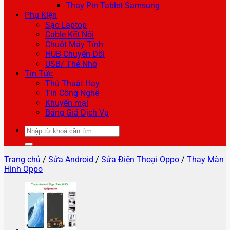
Thay Pin Tablet Samsung
Phụ Kiện
Sạc Laptop
Cable Kết Nối
Chuột Máy Tính
HUB Chuyển Đổi
USB/ Thẻ Nhớ
Tin Tức
Thủ Thuật Hay
Tin Công Nghệ
Khuyến mại
Bảng Giá Dịch Vụ
Tìm
kiếm:
Trang chủ
/
Sửa Android
/
Sửa Điện Thoại Oppo
/
Thay Màn
Hình Oppo