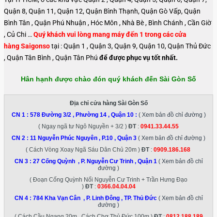
Quận 8, Quận 11, Quận 12, Quận Bình Thạnh, Quận Gò Vấp, Quận
Bình Tân , Quận Phú Nhuận , Hóc Môn , Nhà Bè , Bình Chánh , Cần Giờ
, Củ Chi …
Quý khách vui lòng mang máy đến 1 trong các cửa
hàng Saigonso
tại : Quận 1 , Quận 3, Quận 9, Quận 10, Quận Thủ Đức
, Quận Tân Bình , Quận Tân Phú
để được phục vụ tốt nhất.
Hân hạnh được chào đón quý khách đến Sài Gòn Số
Địa chỉ cửa hàng Sài Gòn Số
CN 1 :
578 Đường 3/2 , Phường 14 , Quận 10
:
( Xem bản đồ chỉ đường )
( Ngay ngã tư Ngô Nguyền + 3/2 )
ĐT
:
0941.33.44.55
CN 2 :
11 Nguyễn Phúc Nguyên , P.10 , Quận 3
( Xem bản đồ chỉ đường )
( Cách Vòng Xoay Ngã Sáu Dân Chủ 20m )
ĐT
:
0909.186.168
CN 3 :
27 Cống Quỳnh , P. Nguyễn Cư Trinh , Quận 1
( Xem bản đồ chỉ
đường )
( Đoạn Cống Quỳnh Nối Nguyễn Cư Trinh + Trần Hưng Đạo
)
ĐT
:
0366.04.04.04
CN 4 :
784 Kha Vạn Cân , P. Linh Đông , TP. Thủ Đức
( Xem bản đồ chỉ
đường )
( Cách Cầu Ngang 20m , Cách Chợ Thủ Đức 100m )
ĐT
:
0812.188.189