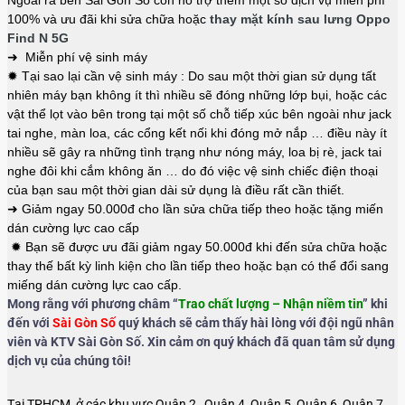
Ngoài ra bên Sài Gòn Số còn hỗ trợ thêm một số dịch vụ miễn phí
100% và ưu đãi khi sửa chữa hoặc
thay mặt kính sau lưng Oppo
Find N 5G
➜ Miễn phí vệ sinh máy
✹ Tại sao lại cần vệ sinh máy : Do sau một thời gian sử dụng tất
nhiên máy bạn không ít thì nhiều sẽ đóng những lớp bụi, hoặc các
vật thể lọt vào bên trong tại một số chỗ tiếp xúc bên ngoài như jack
tai nghe, màn loa, các cổng kết nối khi đóng mở nắp … điều này ít
nhiều sẽ gây ra những tình trạng như nóng máy, loa bị rè, jack tai
nghe đôi khi cắm không ăn … do đó việc vệ sinh chiếc điện thoại
của bạn sau một thời gian dài sử dụng là điều rất cần thiết.
➜ Giảm ngay 50.000đ cho lần sửa chữa tiếp theo hoặc tặng miến
dán cường lực cao cấp
✹ Bạn sẽ được ưu đãi giảm ngay 50.000đ khi đến sửa chữa hoặc
thay thế bất kỳ linh kiện cho lần tiếp theo hoặc bạn có thể đổi sang
miếng dán cường lực cao cấp.
Mong rằng với phương châm “
Trao chất lượng – Nhận niềm tin
” khi
đến với
Sài Gòn Số
quý khách sẽ cảm thấy hài lòng với đội ngũ nhân
viên và KTV Sài Gòn Số. Xin cảm ơn quý khách đã quan tâm sử dụng
dịch vụ của chúng tôi!
Tại TPHCM, ở các khu vực Quận 2 , Quận 4, Quận 5, Quận 6, Quận 7,