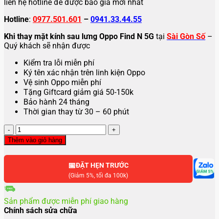
liên hệ hotline để được báo giá mới nhất
Hotline
:
0977.501.601
–
0941.33.44.55
Khi thay mặt kính sau lưng Oppo Find N 5G
tại
Sài Gòn Số
–
Quý khách sẽ nhận được
Kiểm tra lỗi miễn phí
Ký tên xác nhận trên linh kiện Oppo
Vệ sinh Oppo miễn phí
Tặng Giftcard giảm giá 50-150k
Bảo hành 24 tháng
Thời gian thay từ 30 – 60 phút
Thay
mặt
Thêm vào giỏ hàng
lưng
OPPO
📅
Find
ĐẶT HẸN TRƯỚC
N
(Giảm 5%, tối đa 100k)
5G
số
Sản phẩm được miễn phí giao hàng
lượng
Chính sách sửa chữa