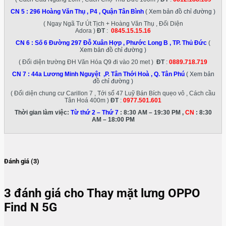
CN 5 :
296 Hoàng Văn Thụ , P4 , Quận Tân Bình
( Xem bản đồ chỉ đường )
( Ngay Ngã Tư Út Tịch + Hoàng Văn Thụ , Đối Diện
Adora )
ĐT
:
0845.15.15.16
CN 6 :
Số 6 Đường 297 Đỗ Xuân Hợp , Phước Long B , TP. Thủ Đức
(
Xem bản đồ chỉ đường )
( Đối diện trường ĐH Văn Hóa Q9 đi vào 20 met )
ĐT
:
0889.718.719
CN 7 :
44a Lương Minh Nguyệt ,P. Tân Thới Hoà , Q. Tân Phú
( Xem bản
đồ chỉ đường )
( Đối diện chung cư Carillon 7 , Tới số 47 Luỹ Bán Bích quẹo vô , Cách cầu
Tân Hoá 400m )
ĐT
:
0977.501.601
Thời gian làm việc:
Từ thứ 2 – Thứ 7
: 8:30 AM – 19:30 PM ,
CN
: 8:30
AM – 18:00 PM
Đánh giá (3)
3 đánh giá cho
Thay mặt lưng OPPO
Find N 5G