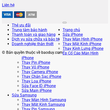
Liên hệ
Thẻ ưu đãi
Trung tâm bảo hành
Trang chủ
Thanh toán và giao hàng
Sửa iPhone
Dịch vụ sửa chữa và bảo trì
Thay Màn Hình iPhone
Doanh nghiệp thân thiết
Thay Mặt Kính iPhone
Thay Kính Lưng iPhone
© Bản quyền thuộc về baoduy.com
Ép Cổ Cáp Màn Hình
iPhone
Thay Pin iPhone
Thay Vỏ iPhone
Thay Camera iPhone
Thay Chân Sạc iPhone
Thay Loa iPhone
Sửa Face ID iPhone
Sửa Main iPhone
Sửa Samsung
Thay Màn Hình Samsung
Thay Mặt Kính Samsung
Thay Pin Samsung