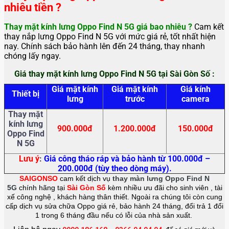
nhiêu tiền ?
Thay mặt kính lưng Oppo Find N 5G giá bao nhiêu ?
Cam kết
thay nắp lưng Oppo Find N 5G với mức giá rẻ, tốt nhất hiện
nay. Chính sách bảo hành lên đến 24 tháng, thay nhanh
chóng lấy ngay.
Giá thay mặt kính lưng Oppo Find N 5G tại Sài Gòn Số :
Giá mặt kính
Giá mặt kính
Giá kính
Thiết bị
lưng
trước
camera
Thay mặt
kính lưng
900.000đ
1.200.000đ
150.000đ
Oppo Find
N 5G
Lưu ý
:
Giá công tháo ráp và bảo hành từ 100.000đ –
200.000đ (tùy theo dòng máy).
SAIGONSO
cam kết dịch vụ
thay màn lưng Oppo Find N
5G
chính hãng tại
Sài Gòn Số
kèm nhiều ưu đãi cho sinh viên , tài
xế công nghệ , khách hàng thân thiết. Ngoài ra chúng tôi còn cung
cấp dịch vụ sửa chữa Oppo giá rẻ, bảo hành 24 tháng, đổi trả 1 đổi
1 trong 6 tháng đầu nếu có lỗi của nhà sản xuất.