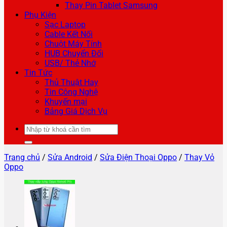
Thay Pin Tablet Samsung
Phụ Kiện
Sạc Laptop
Cable Kết Nối
Chuột Máy Tính
HUB Chuyển Đổi
USB/ Thẻ Nhớ
Tin Tức
Thủ Thuật Hay
Tin Công Nghệ
Khuyến mại
Bảng Giá Dịch Vụ
Tìm
kiếm:
Trang chủ
/
Sửa Android
/
Sửa Điện Thoại Oppo
/
Thay Vỏ
Oppo