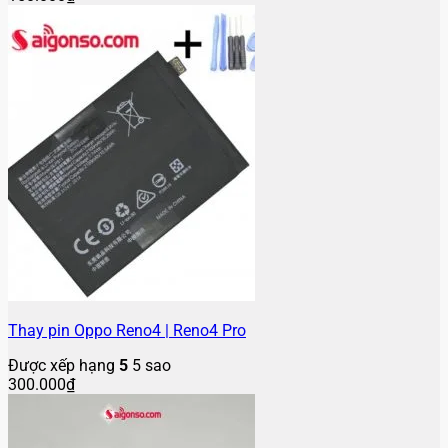
Thay pin Oppo Reno4 | Reno4 Pro
Được xếp hạng
5
5 sao
300.000
₫