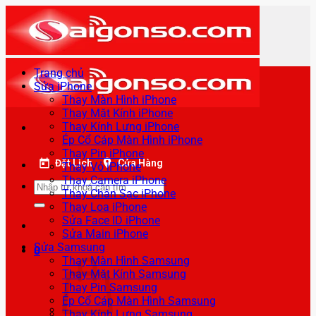
Bỏ
qua
nội
dung
Trang chủ
Sửa iPhone
Thay Màn Hình iPhone
Thay Mặt Kính iPhone
Thay Kính Lưng iPhone
Ép Cổ Cáp Màn Hình iPhone
Thay Pin iPhone
Đặt Lịch
Cửa Hàng
Thay Vỏ iPhone
Thay Camera iPhone
Tìm
Thay Chân Sạc iPhone
kiếm:
Thay Loa iPhone
Sửa Face ID iPhone
Sửa Main iPhone
Sửa Samsung
0
Thay Màn Hình Samsung
Thay Mặt Kính Samsung
Thay Pin Samsung
Ép Cổ Cáp Màn Hình Samsung
Thay Kính Lưng Samsung