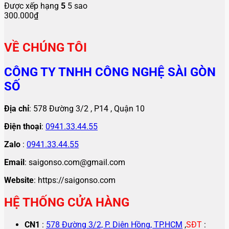
Được xếp hạng
5
5 sao
300.000
₫
VỀ CHÚNG TÔI
CÔNG TY TNHH CÔNG NGHỆ SÀI GÒN
SỐ
Địa chỉ
: 578 Đường 3/2 , P14 , Quận 10
Điện thoại
:
0941.33.44.55
Zalo
:
0941.33.44.55
Email
: saigonso.com@gmail.com
Website
: https://saigonso.com
HỆ THỐNG CỬA HÀNG
CN1
:
578 Đường 3/2, P. Diên Hồng, TP.HCM
,
SĐT
: