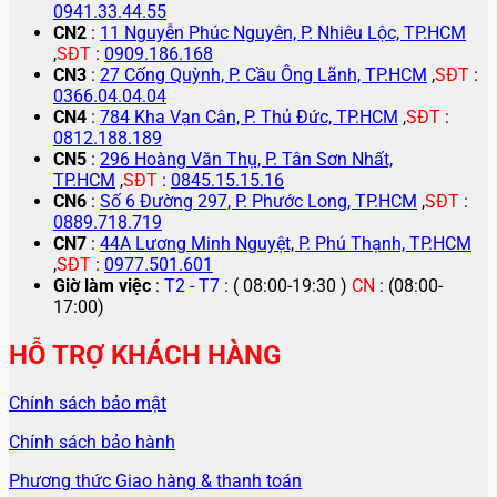
0941.33.44.55
CN2
:
11 Nguyễn Phúc Nguyên, P. Nhiêu Lộc, TP.HCM
,
SĐT
:
0909.186.168
CN3
:
27 Cống Quỳnh, P. Cầu Ông Lãnh, TP.HCM
,
SĐT
:
0366.04.04.04
CN4
:
784 Kha Vạn Cân, P. Thủ Đức, TP.HCM
,
SĐT
:
0812.188.189
CN5
:
296 Hoàng Văn Thụ, P. Tân Sơn Nhất,
TP.HCM
,
SĐT
:
0845.15.15.16
CN6
:
Số 6 Đường 297, P. Phước Long, TP.HCM
,
SĐT
:
0889.718.719
CN7
:
44A Lương Minh Nguyệt, P. Phú Thạnh, TP.HCM
,
SĐT
:
0977.501.601
Giờ làm việc
:
T2 - T7
: ( 08:00-19:30 )
CN
: (08:00-
17:00)
HỖ TRỢ KHÁCH HÀNG
Chính sách bảo mật
Chính sách bảo hành
Phương thức Giao hàng & thanh toán