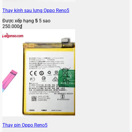
Thay kính sau lưng Oppo Reno5
Được xếp hạng
5
5 sao
250.000
₫
Thay pin Oppo Reno5