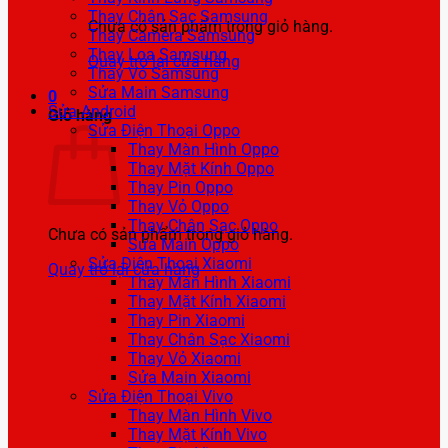
Thay Chân Sạc Samsung
Chưa có sản phẩm trong giỏ hàng.
Thay Camera Samsung
Thay Loa Samsung
Quay trở lại cửa hàng
Thay Vỏ Samsung
Sửa Main Samsung
0
Sửa Android
Giỏ hàng
Sửa Điện Thoại Oppo
Thay Màn Hình Oppo
Thay Mặt Kính Oppo
Thay Pin Oppo
Thay Vỏ Oppo
Thay Chân Sạc Oppo
Chưa có sản phẩm trong giỏ hàng.
Sửa Main Oppo
Sửa Điện Thoại Xiaomi
Quay trở lại cửa hàng
Thay Màn Hình Xiaomi
Thay Mặt Kính Xiaomi
Thay Pin Xiaomi
Thay Chân Sạc Xiaomi
Thay Vỏ Xiaomi
Sửa Main Xiaomi
Sửa Điện Thoại Vivo
Thay Màn Hình Vivo
Thay Mặt Kính Vivo