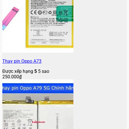
Thay pin Oppo A73
Được xếp hạng
5
5 sao
250.000
₫