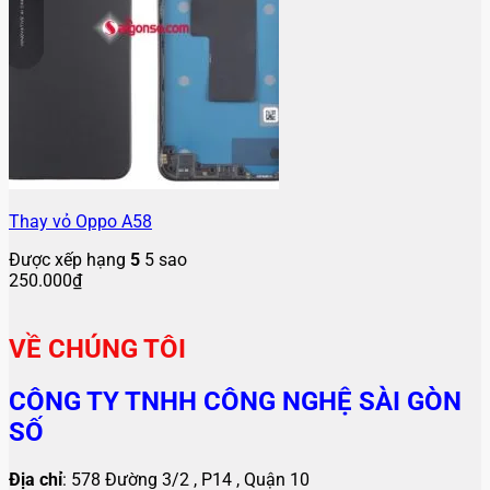
Thay vỏ Oppo A58
Được xếp hạng
5
5 sao
250.000
₫
VỀ CHÚNG TÔI
CÔNG TY TNHH CÔNG NGHỆ SÀI GÒN
SỐ
Địa chỉ
: 578 Đường 3/2 , P14 , Quận 10