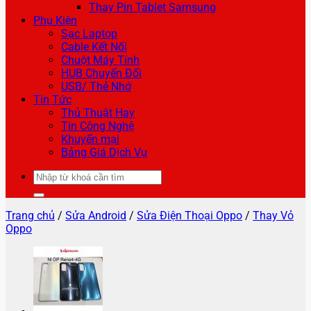
Thay Pin Tablet Samsung
Phụ Kiện
Sạc Laptop
Cable Kết Nối
Chuột Máy Tính
HUB Chuyển Đổi
USB/ Thẻ Nhớ
Tin Tức
Thủ Thuật Hay
Tin Công Nghệ
Khuyến mại
Bảng Giá Dịch Vụ
Tìm
kiếm:
Trang chủ
/
Sửa Android
/
Sửa Điện Thoại Oppo
/
Thay Vỏ
Oppo