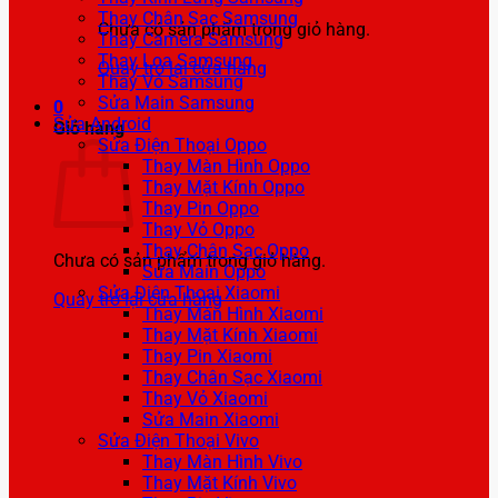
Thay Chân Sạc Samsung
Chưa có sản phẩm trong giỏ hàng.
Thay Camera Samsung
Thay Loa Samsung
Quay trở lại cửa hàng
Thay Vỏ Samsung
Sửa Main Samsung
0
Sửa Android
Giỏ hàng
Sửa Điện Thoại Oppo
Thay Màn Hình Oppo
Thay Mặt Kính Oppo
Thay Pin Oppo
Thay Vỏ Oppo
Thay Chân Sạc Oppo
Chưa có sản phẩm trong giỏ hàng.
Sửa Main Oppo
Sửa Điện Thoại Xiaomi
Quay trở lại cửa hàng
Thay Màn Hình Xiaomi
Thay Mặt Kính Xiaomi
Thay Pin Xiaomi
Thay Chân Sạc Xiaomi
Thay Vỏ Xiaomi
Sửa Main Xiaomi
Sửa Điện Thoại Vivo
Thay Màn Hình Vivo
Thay Mặt Kính Vivo