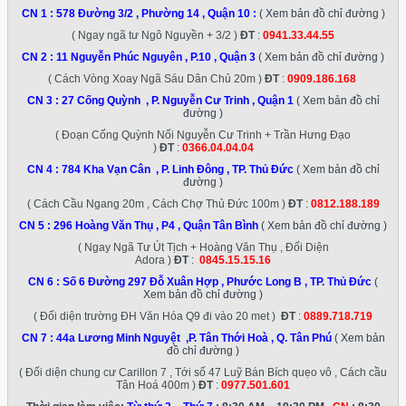
CN 1 :
578 Đường 3/2 , Phường 14 , Quận 10
:
( Xem bản đồ chỉ đường )
( Ngay ngã tư Ngô Nguyền + 3/2 )
ĐT
:
0941.33.44.55
CN 2 :
11 Nguyễn Phúc Nguyên , P.10 , Quận 3
( Xem bản đồ chỉ đường )
( Cách Vòng Xoay Ngã Sáu Dân Chủ 20m )
ĐT
:
0909.186.168
CN 3 :
27 Cống Quỳnh , P. Nguyễn Cư Trinh , Quận 1
( Xem bản đồ chỉ
đường )
( Đoạn Cống Quỳnh Nối Nguyễn Cư Trinh + Trần Hưng Đạo
)
ĐT
:
0366.04.04.04
CN 4 :
784 Kha Vạn Cân , P. Linh Đông , TP. Thủ Đức
( Xem bản đồ chỉ
đường )
( Cách Cầu Ngang 20m , Cách Chợ Thủ Đức 100m )
ĐT
:
0812.188.189
CN 5 :
296 Hoàng Văn Thụ , P4 , Quận Tân Bình
( Xem bản đồ chỉ đường )
( Ngay Ngã Tư Út Tịch + Hoàng Văn Thụ , Đối Diện
Adora )
ĐT
:
0845.15.15.16
CN 6 :
Số 6 Đường 297 Đỗ Xuân Hợp , Phước Long B , TP. Thủ Đức
(
Xem bản đồ chỉ đường )
( Đối diện trường ĐH Văn Hóa Q9 đi vào 20 met )
ĐT
:
0889.718.719
CN 7 :
44a Lương Minh Nguyệt ,P. Tân Thới Hoà , Q. Tân Phú
( Xem bản
đồ chỉ đường )
( Đối diện chung cư Carillon 7 , Tới số 47 Luỹ Bán Bích quẹo vô , Cách cầu
Tân Hoá 400m )
ĐT
:
0977.501.601