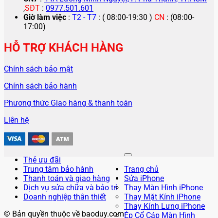
,
SĐT
:
0977.501.601
Giờ làm việc
:
T2 - T7
: ( 08:00-19:30 )
CN
: (08:00-
17:00)
HỖ TRỢ KHÁCH HÀNG
Chính sách bảo mật
Chính sách bảo hành
Phương thức Giao hàng & thanh toán
Liên hệ
Thẻ ưu đãi
Trung tâm bảo hành
Trang chủ
Thanh toán và giao hàng
Sửa iPhone
Dịch vụ sửa chữa và bảo trì
Thay Màn Hình iPhone
Doanh nghiệp thân thiết
Thay Mặt Kính iPhone
Thay Kính Lưng iPhone
© Bản quyền thuộc về baoduy.com
Ép Cổ Cáp Màn Hình