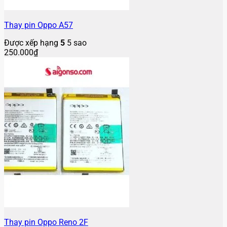
Thay pin Oppo A57
Được xếp hạng
5
5 sao
250.000
₫
Thay pin Oppo Reno 2F