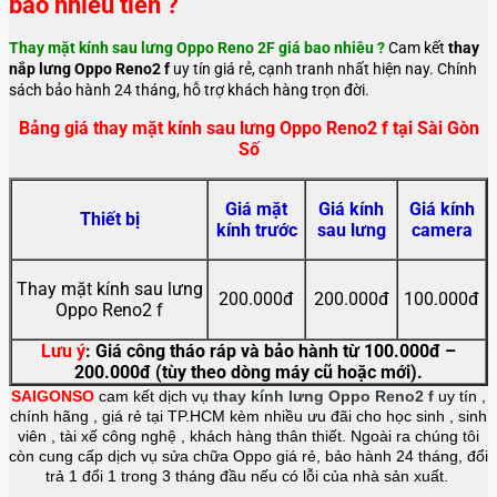
bao nhiêu tiền ?
Thay mặt kính sau lưng Oppo Reno 2F giá bao nhiêu ?
Cam kết
thay
nắp lưng Oppo Reno2 f
uy tín giá rẻ, cạnh tranh nhất hiện nay. Chính
sách bảo hành 24 tháng, hỗ trợ khách hàng trọn đời.
Bảng giá thay mặt kính sau lưng Oppo Reno2 f tại Sài Gòn
Số
Giá mặt
Giá kính
Giá kính
Thiết bị
kính trước
sau lưng
camera
Thay mặt kính sau lưng
200.000đ
200.000đ
100.000đ
Oppo Reno2 f
Lưu ý
: Giá công tháo ráp và bảo hành từ 100.000đ –
200.000đ (tùy theo dòng máy cũ hoặc mới).
SAIGONSO
cam kết dịch vụ
thay kính lưng Oppo Reno2 f
uy tín ,
chính hãng , giá rẻ tại TP.HCM kèm nhiều ưu đãi cho học sinh , sinh
viên , tài xế công nghệ , khách hàng thân thiết. Ngoài ra chúng tôi
còn cung cấp dịch vụ sửa chữa Oppo giá rẻ, bảo hành 24 tháng, đổi
trả 1 đổi 1 trong 3 tháng đầu nếu có lỗi của nhà sản xuất.