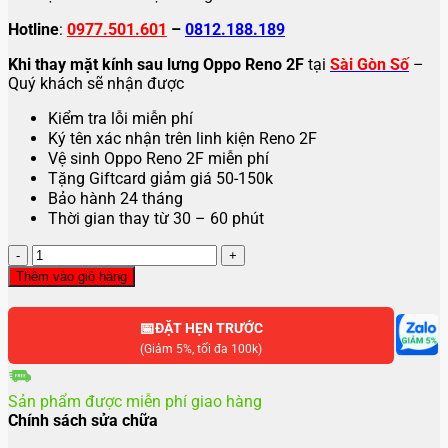
Hotline
:
0977.501.601
–
0812.188.189
Khi thay mặt kính sau lưng Oppo Reno 2F
tại
Sài Gòn Số
–
Quý khách sẽ nhận được
Kiểm tra lỗi miễn phí
Ký tên xác nhận trên linh kiện Reno 2F
Vệ sinh Oppo Reno 2F miễn phí
Tặng Giftcard giảm giá 50-150k
Bảo hành 24 tháng
Thời gian thay từ 30 – 60 phút
Thay
mặt
Thêm vào giỏ hàng
kính
sau
📅
lưng
ĐẶT HẸN TRƯỚC
Oppo
(Giảm 5%, tối đa 100k)
Reno
2F
Sản phẩm được miễn phí giao hàng
số
Chính sách sửa chữa
lượng