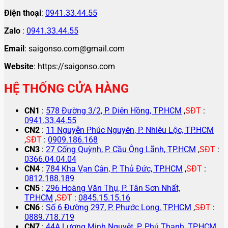
Điện thoại
:
0941.33.44.55
Zalo
:
0941.33.44.55
Email
: saigonso.com@gmail.com
Website
: https://saigonso.com
HỆ THỐNG CỬA HÀNG
CN1
:
578 Đường 3/2, P. Diên Hồng, TP.HCM
,
SĐT
:
0941.33.44.55
CN2
:
11 Nguyễn Phúc Nguyên, P. Nhiêu Lộc, TP.HCM
,
SĐT
:
0909.186.168
CN3
:
27 Cống Quỳnh, P. Cầu Ông Lãnh, TP.HCM
,
SĐT
:
0366.04.04.04
CN4
:
784 Kha Vạn Cân, P. Thủ Đức, TP.HCM
,
SĐT
:
0812.188.189
CN5
:
296 Hoàng Văn Thụ, P. Tân Sơn Nhất,
TP.HCM
,
SĐT
:
0845.15.15.16
CN6
:
Số 6 Đường 297, P. Phước Long, TP.HCM
,
SĐT
:
0889.718.719
CN7
:
44A Lương Minh Nguyệt, P. Phú Thạnh, TP.HCM