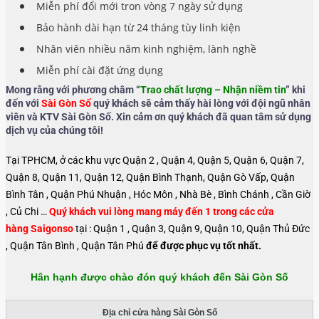
Miễn phí đổi mới tron vòng 7 ngày sử dụng
Bảo hành dài hạn từ 24 tháng tùy linh kiện
Nhân viên nhiều năm kinh nghiệm, lành nghề
Miễn phí cài đặt ứng dụng
Mong rằng với phương châm “
Trao chất lượng – Nhận niềm tin
” khi
đến với
Sài Gòn Số
quý khách sẽ cảm thấy hài lòng với đội ngũ nhân
viên và KTV Sài Gòn Số. Xin cảm ơn quý khách đã quan tâm sử dụng
dịch vụ của chúng tôi!
Tại TPHCM, ở các khu vực Quận 2 , Quận 4, Quận 5, Quận 6, Quận 7,
Quận 8, Quận 11, Quận 12, Quận Bình Thạnh, Quận Gò Vấp, Quận
Bình Tân , Quận Phú Nhuận , Hóc Môn , Nhà Bè , Bình Chánh , Cần Giờ
, Củ Chi …
Quý khách vui lòng mang máy đến 1 trong các cửa
hàng Saigonso
tại : Quận 1 , Quận 3, Quận 9, Quận 10, Quận Thủ Đức
, Quận Tân Bình , Quận Tân Phú
để được phục vụ tốt nhất.
Hân hạnh được chào đón quý khách đến Sài Gòn Số
Địa chỉ cửa hàng Sài Gòn Số