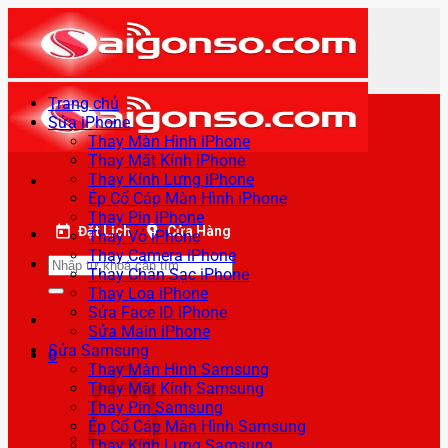
Bỏ
qua
nội
dung
Trang chủ
Sửa iPhone
Thay Màn Hình iPhone
Thay Mặt Kính iPhone
Thay Kính Lưng iPhone
Ép Cổ Cáp Màn Hình iPhone
Thay Pin iPhone
Đặt Lịch
Cửa Hàng
Thay Vỏ iPhone
Thay Camera iPhone
Tìm
Thay Chân Sạc iPhone
kiếm:
Thay Loa iPhone
Sửa Face ID iPhone
Sửa Main iPhone
Sửa Samsung
0
Thay Màn Hình Samsung
Thay Mặt Kính Samsung
Thay Pin Samsung
Ép Cổ Cáp Màn Hình Samsung
Thay Kính Lưng Samsung