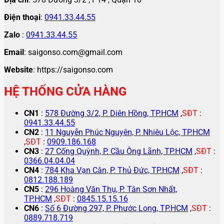
Điện thoại
:
0941.33.44.55
Zalo
:
0941.33.44.55
Email
: saigonso.com@gmail.com
Website
: https://saigonso.com
HỆ THỐNG CỬA HÀNG
CN1
:
578 Đường 3/2, P. Diên Hồng, TP.HCM
,
SĐT
:
0941.33.44.55
CN2
:
11 Nguyễn Phúc Nguyên, P. Nhiêu Lộc, TP.HCM
,
SĐT
:
0909.186.168
CN3
:
27 Cống Quỳnh, P. Cầu Ông Lãnh, TP.HCM
,
SĐT
:
0366.04.04.04
CN4
:
784 Kha Vạn Cân, P. Thủ Đức, TP.HCM
,
SĐT
:
0812.188.189
CN5
:
296 Hoàng Văn Thụ, P. Tân Sơn Nhất,
TP.HCM
,
SĐT
:
0845.15.15.16
CN6
:
Số 6 Đường 297, P. Phước Long, TP.HCM
,
SĐT
:
0889.718.719