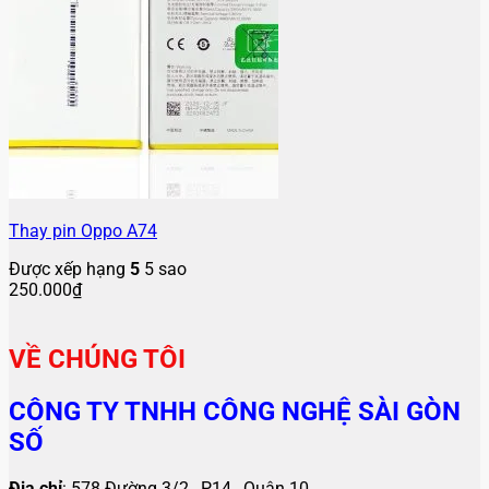
Thay pin Oppo A74
Được xếp hạng
5
5 sao
250.000
₫
VỀ CHÚNG TÔI
CÔNG TY TNHH CÔNG NGHỆ SÀI GÒN
SỐ
Địa chỉ
: 578 Đường 3/2 , P14 , Quận 10