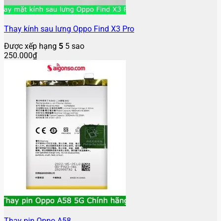
Thay kính sau lưng Oppo Find X3 Pro
Được xếp hạng
5
5 sao
250.000
₫
Thay pin Oppo A58