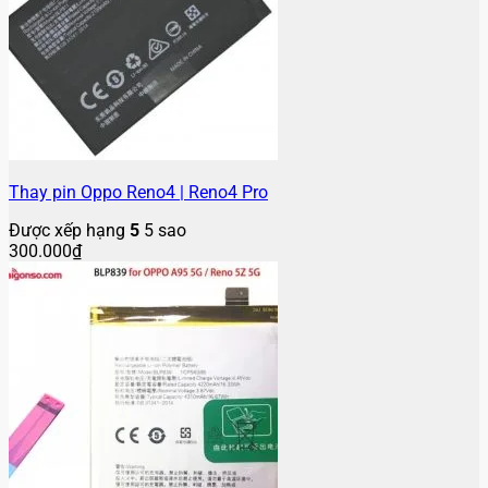
Thay pin Oppo Reno4 | Reno4 Pro
Được xếp hạng
5
5 sao
300.000
₫