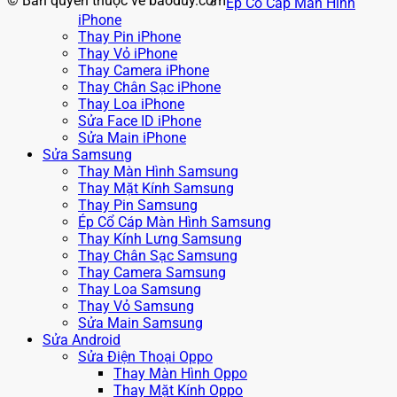
© Bản quyền thuộc về baoduy.com
Ép Cổ Cáp Màn Hình
iPhone
Thay Pin iPhone
Thay Vỏ iPhone
Thay Camera iPhone
Thay Chân Sạc iPhone
Thay Loa iPhone
Sửa Face ID iPhone
Sửa Main iPhone
Sửa Samsung
Thay Màn Hình Samsung
Thay Mặt Kính Samsung
Thay Pin Samsung
Ép Cổ Cáp Màn Hình Samsung
Thay Kính Lưng Samsung
Thay Chân Sạc Samsung
Thay Camera Samsung
Thay Loa Samsung
Thay Vỏ Samsung
Sửa Main Samsung
Sửa Android
Sửa Điện Thoại Oppo
Thay Màn Hình Oppo
Thay Mặt Kính Oppo