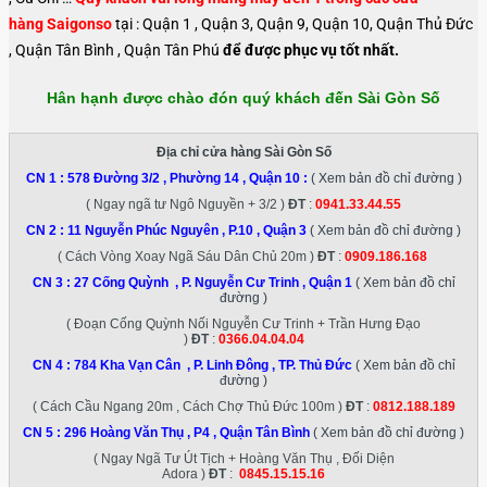
hàng Saigonso
tại : Quận 1 , Quận 3, Quận 9, Quận 10, Quận Thủ Đức
, Quận Tân Bình , Quận Tân Phú
để được phục vụ tốt nhất.
Hân hạnh được chào đón quý khách đến Sài Gòn Số
Địa chỉ cửa hàng Sài Gòn Số
CN 1 :
578 Đường 3/2 , Phường 14 , Quận 10
:
( Xem bản đồ chỉ đường )
( Ngay ngã tư Ngô Nguyền + 3/2 )
ĐT
:
0941.33.44.55
CN 2 :
11 Nguyễn Phúc Nguyên , P.10 , Quận 3
( Xem bản đồ chỉ đường )
( Cách Vòng Xoay Ngã Sáu Dân Chủ 20m )
ĐT
:
0909.186.168
CN 3 :
27 Cống Quỳnh , P. Nguyễn Cư Trinh , Quận 1
( Xem bản đồ chỉ
đường )
( Đoạn Cống Quỳnh Nối Nguyễn Cư Trinh + Trần Hưng Đạo
)
ĐT
:
0366.04.04.04
CN 4 :
784 Kha Vạn Cân , P. Linh Đông , TP. Thủ Đức
( Xem bản đồ chỉ
đường )
( Cách Cầu Ngang 20m , Cách Chợ Thủ Đức 100m )
ĐT
:
0812.188.189
CN 5 :
296 Hoàng Văn Thụ , P4 , Quận Tân Bình
( Xem bản đồ chỉ đường )
( Ngay Ngã Tư Út Tịch + Hoàng Văn Thụ , Đối Diện
Adora )
ĐT
:
0845.15.15.16