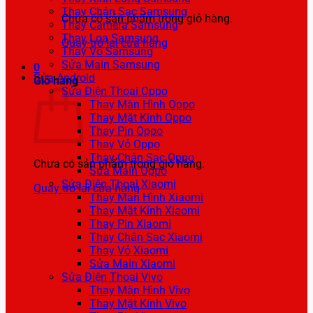
Thay Chân Sạc Samsung
Chưa có sản phẩm trong giỏ hàng.
Thay Camera Samsung
Thay Loa Samsung
Quay trở lại cửa hàng
Thay Vỏ Samsung
Sửa Main Samsung
0
Sửa Android
Giỏ hàng
Sửa Điện Thoại Oppo
Thay Màn Hình Oppo
Thay Mặt Kính Oppo
Thay Pin Oppo
Thay Vỏ Oppo
Thay Chân Sạc Oppo
Chưa có sản phẩm trong giỏ hàng.
Sửa Main Oppo
Sửa Điện Thoại Xiaomi
Quay trở lại cửa hàng
Thay Màn Hình Xiaomi
Thay Mặt Kính Xiaomi
Thay Pin Xiaomi
Thay Chân Sạc Xiaomi
Thay Vỏ Xiaomi
Sửa Main Xiaomi
Sửa Điện Thoại Vivo
Thay Màn Hình Vivo
Thay Mặt Kính Vivo