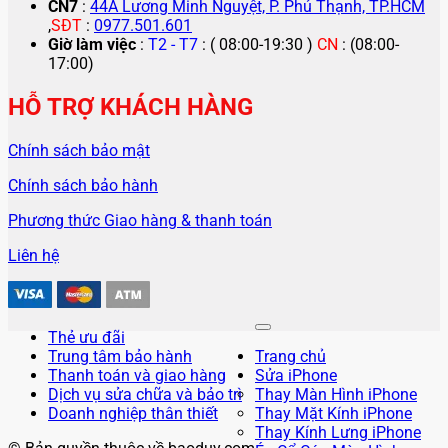
CN7
:
44A Lương Minh Nguyệt, P. Phú Thạnh, TP.HCM
,
SĐT
:
0977.501.601
Giờ làm việc
:
T2 - T7
: ( 08:00-19:30 )
CN
: (08:00-
17:00)
HỖ TRỢ KHÁCH HÀNG
Chính sách bảo mật
Chính sách bảo hành
Phương thức Giao hàng & thanh toán
Liên hệ
Thẻ ưu đãi
Trung tâm bảo hành
Trang chủ
Thanh toán và giao hàng
Sửa iPhone
Dịch vụ sửa chữa và bảo trì
Thay Màn Hình iPhone
Doanh nghiệp thân thiết
Thay Mặt Kính iPhone
Thay Kính Lưng iPhone