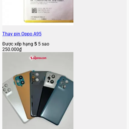
Thay pin Oppo A95
Được xếp hạng
5
5 sao
250.000
₫