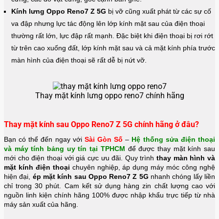
Kính lưng Oppo Reno7 Z 5G
bị vỡ cũng xuất phát từ các sự cố
va đập nhưng lực tác động lên lớp kính mặt sau của điện thoại
thường rất lớn, lực đập rất mạnh. Đặc biệt khi điện thoại bị rơi rớt
từ trên cao xuống đất, lớp kính mặt sau và cả mặt kính phía trước
màn hình của điện thoại sẽ rất dễ bị nứt vỡ.
Thay mặt kính lưng oppo reno7 chính hãng
Thay mặt kính sau Oppo Reno7 Z 5G chính hãng ở đâu?
Bạn có thể đến ngay với
Sài Gòn Số
–
Hệ thống sửa điện thoại
và máy tính bảng uy tín tại TPHCM
để được thay mặt kính sau
mới cho điện thoại với giá cực ưu đãi. Quy trình
thay màn hình và
mặt kính điện thoại
chuyên nghiệp, áp dụng máy móc công nghệ
hiện đại,
ép mặt kính sau Oppo Reno7 Z 5G
nhanh chóng lấy liền
chỉ trong 30 phút. Cam kết sử dụng hàng zin chất lượng cao với
nguồn linh kiện chính hãng 100% được nhập khẩu trực tiếp từ nhà
máy sản xuất của hãng.