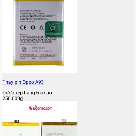
Thay pin Oppo A93
Được xếp hạng
5
5 sao
250.000
₫