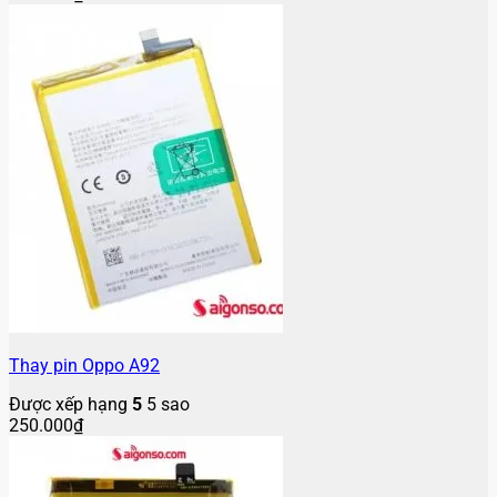
Thay pin Oppo A92
Được xếp hạng
5
5 sao
250.000
₫