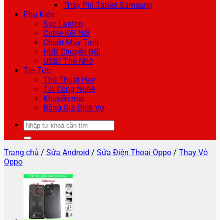
Thay Pin Tablet Samsung
Phụ Kiện
Sạc Laptop
Cable Kết Nối
Chuột Máy Tính
HUB Chuyển Đổi
USB/ Thẻ Nhớ
Tin Tức
Thủ Thuật Hay
Tin Công Nghệ
Khuyến mại
Bảng Giá Dịch Vụ
Tìm
kiếm:
Trang chủ
/
Sửa Android
/
Sửa Điện Thoại Oppo
/
Thay Vỏ
Oppo