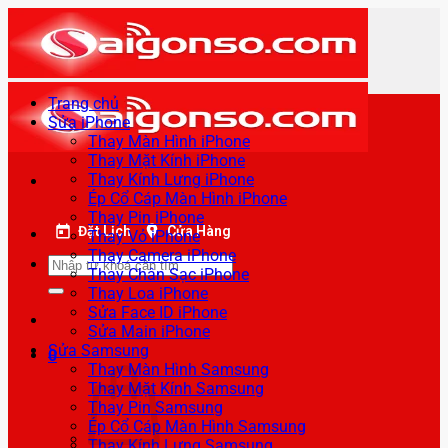
Bỏ
qua
nội
dung
Trang chủ
Sửa iPhone
Thay Màn Hình iPhone
Thay Mặt Kính iPhone
Thay Kính Lưng iPhone
Ép Cổ Cáp Màn Hình iPhone
Thay Pin iPhone
Đặt Lịch
Cửa Hàng
Thay Vỏ iPhone
Thay Camera iPhone
Tìm
Thay Chân Sạc iPhone
kiếm:
Thay Loa iPhone
Sửa Face ID iPhone
Sửa Main iPhone
Sửa Samsung
0
Thay Màn Hình Samsung
Thay Mặt Kính Samsung
Thay Pin Samsung
Ép Cổ Cáp Màn Hình Samsung
Thay Kính Lưng Samsung