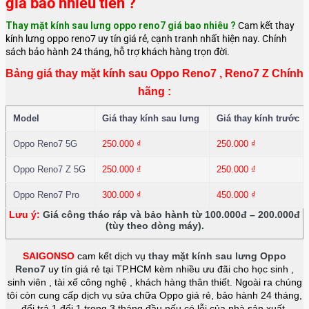
giá bao nhiêu tiền ?
Thay mặt kính sau lưng oppo reno7 giá bao nhiêu ?
Cam kết thay
kính lưng oppo reno7 uy tín giá rẻ, cạnh tranh nhất hiện nay. Chính
sách bảo hành 24 tháng, hỗ trợ khách hàng trọn đời.
Bảng giá thay mặt kính sau Oppo Reno7 , Reno7 Z Chính
hãng :
Model
Giá thay kính sau lưng
Giá thay kính trước
Oppo Reno7 5G
250.000
₫
250.000
₫
Oppo Reno7 Z 5G
250.000
₫
250.000
₫
Oppo Reno7 Pro
300.000
₫
450.000
₫
Lưu ý:
Giá công tháo ráp và bảo hành từ 100.000đ – 200.000đ
(tùy theo dòng máy).
SAIGONSO
cam kết dịch vụ
thay mặt kính sau lưng Oppo
Reno7
uy tín giá rẻ tại TP.HCM kèm nhiều ưu đãi cho học sinh ,
sinh viên , tài xế công nghệ , khách hàng thân thiết. Ngoài ra chúng
tôi còn cung cấp dịch vụ sửa chữa Oppo giá rẻ, bảo hành 24 tháng,
đổi trả 1 đổi 1 trong 3 tháng đầu nếu có lỗi của nhà sản xuất.