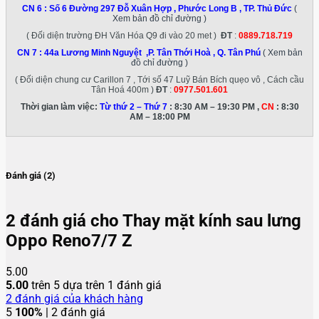
CN 6 :
Số 6 Đường 297 Đỗ Xuân Hợp , Phước Long B , TP. Thủ Đức
(
Xem bản đồ chỉ đường )
( Đối diện trường ĐH Văn Hóa Q9 đi vào 20 met )
ĐT
:
0889.718.719
CN 7 :
44a Lương Minh Nguyệt ,P. Tân Thới Hoà , Q. Tân Phú
( Xem bản
đồ chỉ đường )
( Đối diện chung cư Carillon 7 , Tới số 47 Luỹ Bán Bích quẹo vô , Cách cầu
Tân Hoá 400m )
ĐT
:
0977.501.601
Thời gian làm việc:
Từ thứ 2 – Thứ 7
: 8:30 AM – 19:30 PM ,
CN
: 8:30
AM – 18:00 PM
Đánh giá (2)
2 đánh giá cho
Thay mặt kính sau lưng
Oppo Reno7/7 Z
5.00
5.00
trên 5 dựa trên
1
đánh giá
2
đánh giá của khách hàng
5
100%
| 2 đánh giá