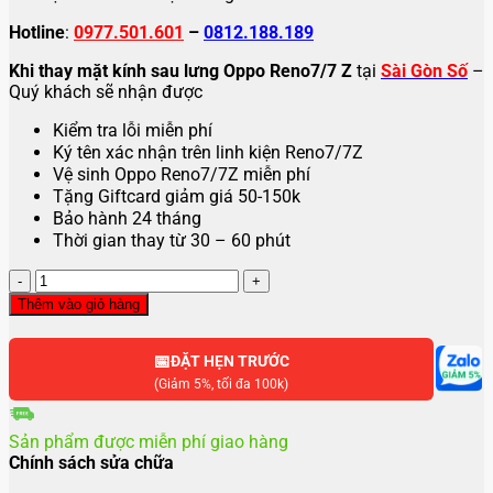
Hotline
:
0977.501.601
–
0812.188.189
Khi thay mặt kính sau lưng Oppo Reno7/7 Z
tại
Sài Gòn Số
–
Quý khách sẽ nhận được
Kiểm tra lỗi miễn phí
Ký tên xác nhận trên linh kiện Reno7/7Z
Vệ sinh Oppo Reno7/7Z miễn phí
Tặng Giftcard giảm giá 50-150k
Bảo hành 24 tháng
Thời gian thay từ 30 – 60 phút
Thay
mặt
Thêm vào giỏ hàng
kính
sau
📅
lưng
ĐẶT HẸN TRƯỚC
Oppo
(Giảm 5%, tối đa 100k)
Reno7/7
Z
Sản phẩm được miễn phí giao hàng
số
Chính sách sửa chữa
lượng