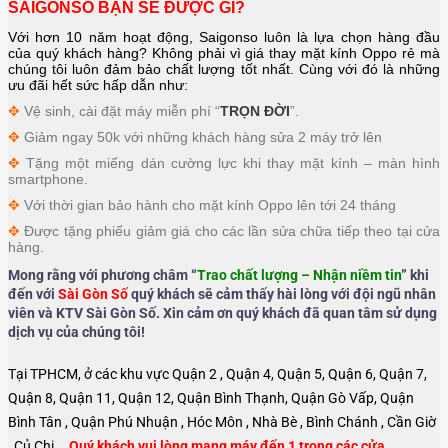
SAIGONSO BẠN SẼ ĐƯỢC GÌ?
Với hơn 10 năm hoạt động, Saigonso luôn là lựa chọn hàng đầu
của quý khách hàng? Không phải vì giá thay mặt kính Oppo rẻ mà
chúng tôi luôn đảm bảo chất lượng tốt nhất. Cùng với đó là những
ưu đãi hết sức hấp dẫn như:
✥
Vệ sinh, cài đặt máy miễn phí “
TRỌN ĐỜI
”.
✥
Giảm ngay 50k với những khách hàng sửa 2 máy trở lên
✥
Tặng một miếng dán cường lực khi thay mặt kính – màn hình
smartphone.
✥
Với thời gian bảo hành cho mặt kính Oppo lên tới 24 tháng
✥
Được tặng phiếu giảm giá cho các lần sửa chữa tiếp theo tại cửa
hàng.
Mong rằng với phương châm “
Trao chất lượng – Nhận niềm tin
” khi
đến với
Sài Gòn Số
quý khách sẽ cảm thấy hài lòng với đội ngũ nhân
viên và KTV Sài Gòn Số. Xin cảm ơn quý khách đã quan tâm sử dụng
dịch vụ của chúng tôi!
Tại TPHCM, ở các khu vực Quận 2 , Quận 4, Quận 5, Quận 6, Quận 7,
Quận 8, Quận 11, Quận 12, Quận Bình Thạnh, Quận Gò Vấp, Quận
Bình Tân , Quận Phú Nhuận , Hóc Môn , Nhà Bè , Bình Chánh , Cần Giờ
, Củ Chi …
Quý khách vui lòng mang máy đến 1 trong các cửa