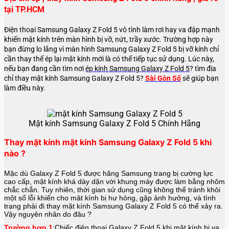
tại TP.HCM
Điện thoại Samsung Galaxy Z Fold 5 vô tình làm rơi hay va đập mạnh
khiến mặt kính trên màn hình bị vỡ, nứt, trầy xước. Trường hợp này
bạn đừng lo lắng vì màn hình Samsung Galaxy Z Fold 5 bị vỡ kính chỉ
cần thay thế ép lại mặt kính mới là có thể tiếp tục sử dụng. Lúc này,
nếu bạn đang cần tìm nơi
ép kính Samsung Galaxy Z Fold 5
? tìm địa
chỉ thay mặt kính Samsung Galaxy Z Fold 5?
Sài Gòn Số
sẽ giúp bạn
làm điều này.
Mặt kính Samsung Galaxy Z Fold 5 Chính Hãng
Thay mặt kính mặt kính Samsung Galaxy Z Fold 5 khi
nào ?
Mặc dù Galaxy Z Fold 5 được hãng
Samsung
trang bị cường lực
cao cấp, mặt kính khá dày dặn với khung máy được làm bằng nhôm
chắc chắn. Tuy nhiên, thời gian sử dụng cũng không thể tránh khỏi
một số lỗi khiến cho mặt kính bị hư hỏng, gặp ảnh hưởng, và tình
trạng phải đi thay mặt kính Samsung Galaxy Z Fold 5 có thể xảy ra.
Vậy nguyên nhân do đâu ?
Trường hợp 1
:Chiếc điện thoại
Galaxy Z Fold 5
khi mặt kính bị va