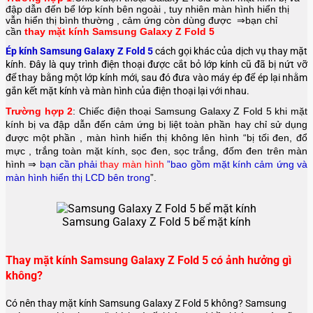
đập dẫn đến bể lớp kính bên ngoài , tuy nhiên màn hình hiển thị
vẫn hiển thị bình thường , cảm ứng còn dùng được ⇒bạn chỉ
cần
thay mặt kính Samsung Galaxy Z Fold 5
Ép kính Samsung Galaxy Z Fold 5
cách gọi khác của dịch vụ thay mặt
kính. Đây là quy trình điện thoại được cắt bỏ lớp kính cũ đã bị nứt vỡ
để thay bằng một lớp kính mới, sau đó đưa vào máy ép để ép lại nhằm
gắn kết mặt kính và màn hình của điện thoại lại với nhau.
Trường hợp 2
: Chiếc điện thoại
Samsung Galaxy Z Fold 5
khi mặt
kính bị va đập dẫn đến cảm ứng bị liệt toàn phần hay chỉ sử dụng
được một phần , màn hình hiển thị không lên hình “bị tối đen, đổ
mực , trắng toàn mặt kính, sọc đen, sọc trắng, đốm đen trên màn
hình ⇒
bạn cần phải
thay màn hình
”bao gồm mặt kính cảm ứng và
màn hình hiển thị LCD bên trong
”.
Samsung Galaxy Z Fold 5 bể mặt kính
Thay mặt kính Samsung Galaxy Z Fold 5 có ảnh hưởng gì
không?
Có nên thay mặt kính Samsung Galaxy Z Fold 5 không? Samsung