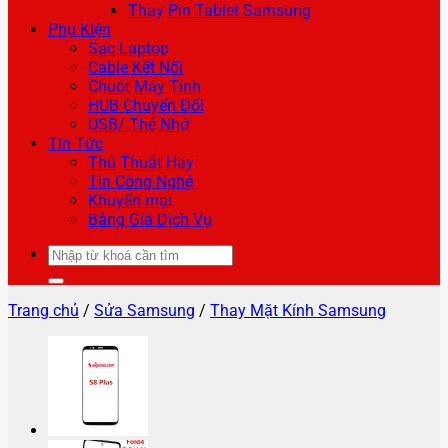
Thay Pin Tablet Samsung
Phụ Kiện
Sạc Laptop
Cable Kết Nối
Chuột Máy Tính
HUB Chuyển Đổi
USB/ Thẻ Nhớ
Tin Tức
Thủ Thuật Hay
Tin Công Nghệ
Khuyến mại
Bảng Giá Dịch Vụ
Tìm
kiếm:
Trang chủ
/
Sửa Samsung
/
Thay Mặt Kính Samsung