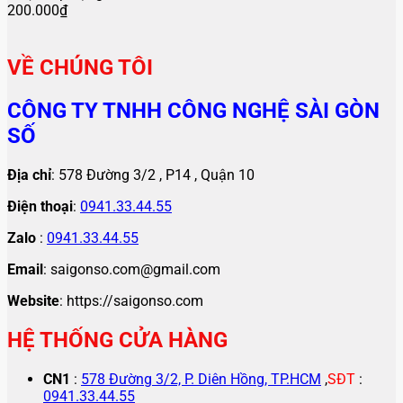
200.000
₫
VỀ CHÚNG TÔI
CÔNG TY TNHH CÔNG NGHỆ SÀI GÒN
SỐ
Địa chỉ
: 578 Đường 3/2 , P14 , Quận 10
Điện thoại
:
0941.33.44.55
Zalo
:
0941.33.44.55
Email
: saigonso.com@gmail.com
Website
: https://saigonso.com
HỆ THỐNG CỬA HÀNG
CN1
:
578 Đường 3/2, P. Diên Hồng, TP.HCM
,
SĐT
:
0941.33.44.55