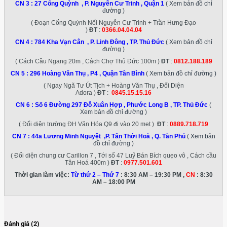
CN 3 :
27 Cống Quỳnh , P. Nguyễn Cư Trinh , Quận 1
( Xem bản đồ chỉ
đường )
( Đoạn Cống Quỳnh Nối Nguyễn Cư Trinh + Trần Hưng Đạo
)
ĐT
:
0366.04.04.04
CN 4 :
784 Kha Vạn Cân , P. Linh Đông , TP. Thủ Đức
( Xem bản đồ chỉ
đường )
( Cách Cầu Ngang 20m , Cách Chợ Thủ Đức 100m )
ĐT
:
0812.188.189
CN 5 :
296 Hoàng Văn Thụ , P4 , Quận Tân Bình
( Xem bản đồ chỉ đường )
( Ngay Ngã Tư Út Tịch + Hoàng Văn Thụ , Đối Diện
Adora )
ĐT
:
0845.15.15.16
CN 6 :
Số 6 Đường 297 Đỗ Xuân Hợp , Phước Long B , TP. Thủ Đức
(
Xem bản đồ chỉ đường )
( Đối diện trường ĐH Văn Hóa Q9 đi vào 20 met )
ĐT
:
0889.718.719
CN 7 :
44a Lương Minh Nguyệt ,P. Tân Thới Hoà , Q. Tân Phú
( Xem bản
đồ chỉ đường )
( Đối diện chung cư Carillon 7 , Tới số 47 Luỹ Bán Bích quẹo vô , Cách cầu
Tân Hoá 400m )
ĐT
:
0977.501.601
Thời gian làm việc:
Từ thứ 2 – Thứ 7
: 8:30 AM – 19:30 PM ,
CN
: 8:30
AM – 18:00 PM
Đánh giá (2)