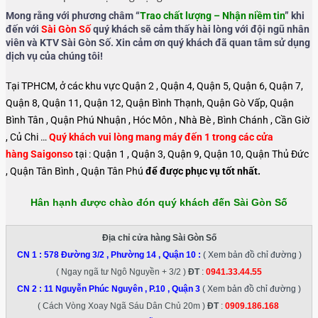
Mong rằng với phương châm “
Trao chất lượng – Nhận niềm tin
” khi
đến với
Sài Gòn Số
quý khách sẽ cảm thấy hài lòng với đội ngũ nhân
viên và KTV Sài Gòn Số. Xin cảm ơn quý khách đã quan tâm sử dụng
dịch vụ của chúng tôi!
Tại TPHCM, ở các khu vực Quận 2 , Quận 4, Quận 5, Quận 6, Quận 7,
Quận 8, Quận 11, Quận 12, Quận Bình Thạnh, Quận Gò Vấp, Quận
Bình Tân , Quận Phú Nhuận , Hóc Môn , Nhà Bè , Bình Chánh , Cần Giờ
, Củ Chi …
Quý khách vui lòng mang máy đến 1 trong các cửa
hàng Saigonso
tại : Quận 1 , Quận 3, Quận 9, Quận 10, Quận Thủ Đức
, Quận Tân Bình , Quận Tân Phú
để được phục vụ tốt nhất.
Hân hạnh được chào đón quý khách đến Sài Gòn Số
Địa chỉ cửa hàng Sài Gòn Số
CN 1 :
578 Đường 3/2 , Phường 14 , Quận 10
:
( Xem bản đồ chỉ đường )
( Ngay ngã tư Ngô Nguyền + 3/2 )
ĐT
:
0941.33.44.55
CN 2 :
11 Nguyễn Phúc Nguyên , P.10 , Quận 3
( Xem bản đồ chỉ đường )
( Cách Vòng Xoay Ngã Sáu Dân Chủ 20m )
ĐT
:
0909.186.168