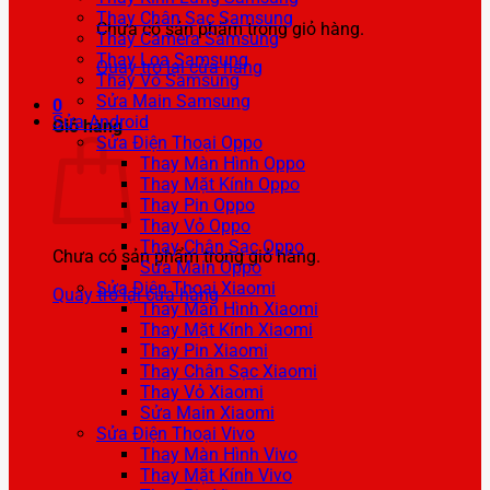
Thay Chân Sạc Samsung
Chưa có sản phẩm trong giỏ hàng.
Thay Camera Samsung
Thay Loa Samsung
Quay trở lại cửa hàng
Thay Vỏ Samsung
Sửa Main Samsung
0
Sửa Android
Giỏ hàng
Sửa Điện Thoại Oppo
Thay Màn Hình Oppo
Thay Mặt Kính Oppo
Thay Pin Oppo
Thay Vỏ Oppo
Thay Chân Sạc Oppo
Chưa có sản phẩm trong giỏ hàng.
Sửa Main Oppo
Sửa Điện Thoại Xiaomi
Quay trở lại cửa hàng
Thay Màn Hình Xiaomi
Thay Mặt Kính Xiaomi
Thay Pin Xiaomi
Thay Chân Sạc Xiaomi
Thay Vỏ Xiaomi
Sửa Main Xiaomi
Sửa Điện Thoại Vivo
Thay Màn Hình Vivo
Thay Mặt Kính Vivo