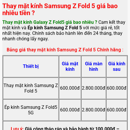
Thay mặt kính Samsung Z Fold 5 giá bao
nhiêu tiền ?
Thay mặt kính Galaxy Z Fold5
giá bao nhiêu ?
Cam kết thay
mặt kính và
Ép
kính Samsung Z Fold 5
với mức giá rẻ, tốt
nhất hiện nay. Chính sách bảo hành lên đến 24 tháng, thay
nhanh chóng lấy ngay.
Bảng giá thay mặt kính Samsung Z Fold 5 Chính hãng :
Giá mặt
Giá màn
Giá kính
Thiết bị
kính
hình
sau
Thay mặt kính Samsung Z
600.000đ
2.800.000đ
600.000đ
Fold 5
Ép kính Samsung Z Fold5
600.000đ
2.800.000đ
600.000đ
5G
Lưu ý:
Giá công tháo ráp và bảo hành từ 100.000đ –