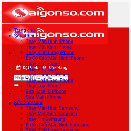
Bỏ
qua
nội
dung
Trang chủ
Sửa iPhone
Thay Màn Hình iPhone
Thay Mặt Kính iPhone
Thay Kính Lưng iPhone
Ép Cổ Cáp Màn Hình iPhone
Thay Pin iPhone
Đặt Lịch
Cửa Hàng
Thay Vỏ iPhone
Thay Camera iPhone
Tìm
Thay Chân Sạc iPhone
kiếm:
Thay Loa iPhone
Sửa Face ID iPhone
Sửa Main iPhone
Sửa Samsung
0
Thay Màn Hình Samsung
Thay Mặt Kính Samsung
Thay Pin Samsung
Ép Cổ Cáp Màn Hình Samsung
Thay Kính Lưng Samsung