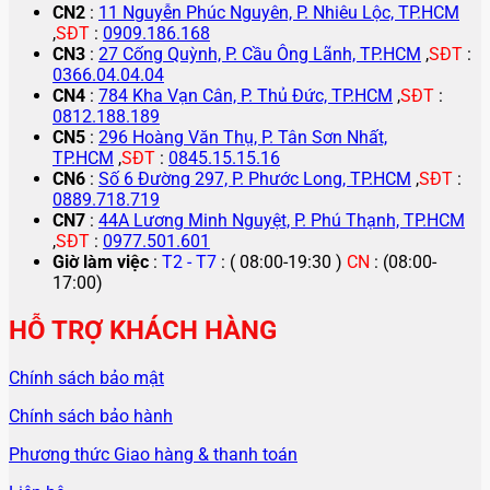
CN2
:
11 Nguyễn Phúc Nguyên, P. Nhiêu Lộc, TP.HCM
,
SĐT
:
0909.186.168
CN3
:
27 Cống Quỳnh, P. Cầu Ông Lãnh, TP.HCM
,
SĐT
:
0366.04.04.04
CN4
:
784 Kha Vạn Cân, P. Thủ Đức, TP.HCM
,
SĐT
:
0812.188.189
CN5
:
296 Hoàng Văn Thụ, P. Tân Sơn Nhất,
TP.HCM
,
SĐT
:
0845.15.15.16
CN6
:
Số 6 Đường 297, P. Phước Long, TP.HCM
,
SĐT
:
0889.718.719
CN7
:
44A Lương Minh Nguyệt, P. Phú Thạnh, TP.HCM
,
SĐT
:
0977.501.601
Giờ làm việc
:
T2 - T7
: ( 08:00-19:30 )
CN
: (08:00-
17:00)
HỖ TRỢ KHÁCH HÀNG
Chính sách bảo mật
Chính sách bảo hành
Phương thức Giao hàng & thanh toán