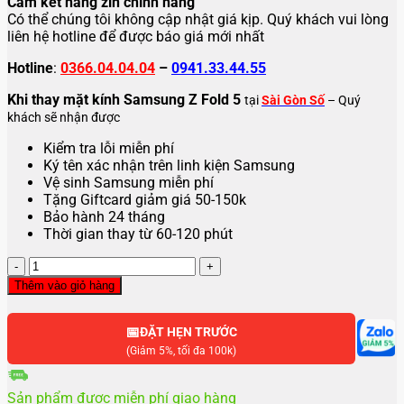
Cam kết hàng zin chính hãng
Có thể chúng tôi không cập nhật giá kịp. Quý khách vui lòng
liên hệ hotline để được báo giá mới nhất
Hotline
:
0366.04.04.04
–
0941.33.44.55
Khi thay mặt kính Samsung Z Fold 5
tại
Sài Gòn Số
– Quý
khách sẽ nhận được
Kiểm tra lỗi miễn phí
Ký tên xác nhận trên linh kiện Samsung
Vệ sinh Samsung miễn phí
Tặng Giftcard giảm giá 50-150k
Bảo hành 24 tháng
Thời gian thay từ 60-120 phút
Thay
mặt
Thêm vào giỏ hàng
kính
Samsung
📅
Z
ĐẶT HẸN TRƯỚC
Fold
(Giảm 5%, tối đa 100k)
5
số
Sản phẩm được miễn phí giao hàng
lượng