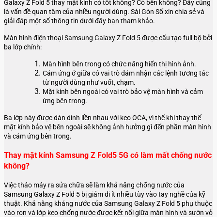
Galaxy Z Fold 5 thay mặt kính có tốt không? Có bền không? Đây cũng
là vấn đề quan tâm của nhiều người dùng. Sài Gòn Số xin chia sẻ và
giải đáp một số thông tin dưới đây bạn tham khảo.
Màn hình điện thoại Samsung Galaxy Z Fold 5 được cấu tạo full bộ bởi
ba lớp chính:
Màn hình bên trong có chức năng hiển thị hình ảnh.
Cảm ứng ở giữa có vai trò đảm nhận các lệnh tương tác
từ người dùng như vuốt, chạm.
Mặt kính bên ngoài có vai trò bảo vệ màn hình và cảm
ứng bên trong.
Ba lớp này được dán dính liền nhau với keo OCA, vì thế khi thay thế
mặt kính bảo vệ bên ngoài sẽ không ảnh hưởng gì đến phần màn hình
và cảm ứng bên trong.
Thay mặt kính Samsung Z Fold5 5G có làm mất chống nước
không?
Việc tháo máy ra sửa chữa sẽ làm khả năng chống nước của
Samsung Galaxy Z Fold 5 bị giảm đi ít nhiều tùy vào tay nghề của kỹ
thuật. Khả năng kháng nước của Samsung Galaxy Z Fold 5 phụ thuộc
vào ron và lớp keo chống nước được kết nối giữa màn hình và sườn vỏ