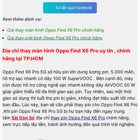
Tư vấn qua Facebook
Xem thêm dịch vụ:
Giá thay màn hình Oppo Find X6 Pro chính hãng
Giá thay mặt kính Oppo Find X6 Pro
chính hãng
Địa chỉ thay màn hình Oppo Find X6 Pro uy tín , chính
hãng tại TP.HCM
Oppo Find X6 Pro 5G sở hữu pin lớn dung lượng pin: 5.000 mAh,
hỗ trợ sạc nhanh có dây 100 W SuperVOOC . Bên cạnh đó, máy
còn được hỗ trợ công nghệ
sạc nhanh không dây AirVOOC 50 W
giúp giảm thiểu tối đa thời gian sạc pin. Tuy nhiên, sau một thời
gian sử dụng thì tuổi thọ pin bị giảm, không đạt hiệu suất tốt như
ban đầu. Lúc này, bạn sẽ cần phải thay pin cho Oppo Find X6 Pro
.
Khi pin Oppo Find X6 Pro 5G bị hư bạn hãy đến ngay trung
tâm
Sài Gòn Số
địa chỉ
thay pin Oppo Find X6 Pro
chính hãng,
xem trực tiếp lấy liền, tránh ảnh hưởng đến quá trình trải nghiệm.