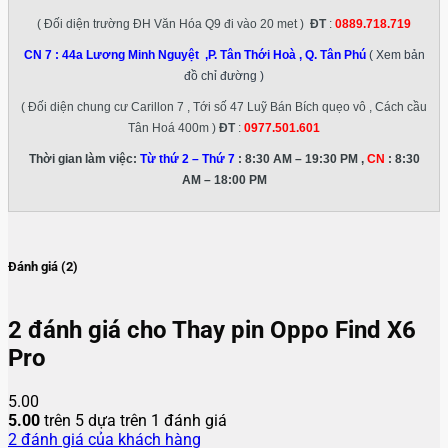
( Đối diện trường ĐH Văn Hóa Q9 đi vào 20 met )
ĐT
:
0889.718.719
CN 7 :
44a Lương Minh Nguyệt ,P. Tân Thới Hoà , Q. Tân Phú
( Xem bản
đồ chỉ đường )
( Đối diện chung cư Carillon 7 , Tới số 47 Luỹ Bán Bích quẹo vô , Cách cầu
Tân Hoá 400m )
ĐT
:
0977.501.601
Thời gian làm việc:
Từ thứ 2 – Thứ 7
: 8:30 AM – 19:30 PM ,
CN
: 8:30
AM – 18:00 PM
Đánh giá (2)
2 đánh giá cho
Thay pin Oppo Find X6
Pro
5.00
5.00
trên 5 dựa trên
1
đánh giá
2
đánh giá của khách hàng