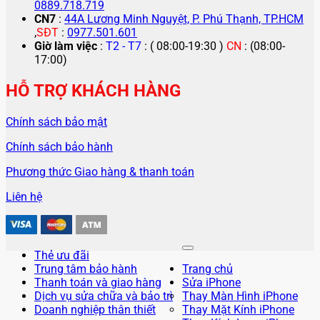
0889.718.719
CN7
:
44A Lương Minh Nguyệt, P. Phú Thạnh, TP.HCM
,
SĐT
:
0977.501.601
Giờ làm việc
:
T2 - T7
: ( 08:00-19:30 )
CN
: (08:00-
17:00)
HỖ TRỢ KHÁCH HÀNG
Chính sách bảo mật
Chính sách bảo hành
Phương thức Giao hàng & thanh toán
Liên hệ
Thẻ ưu đãi
Trung tâm bảo hành
Trang chủ
Thanh toán và giao hàng
Sửa iPhone
Dịch vụ sửa chữa và bảo trì
Thay Màn Hình iPhone
Doanh nghiệp thân thiết
Thay Mặt Kính iPhone