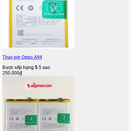
Thay pin Oppo A94
Được xếp hạng
5
5 sao
250.000
₫