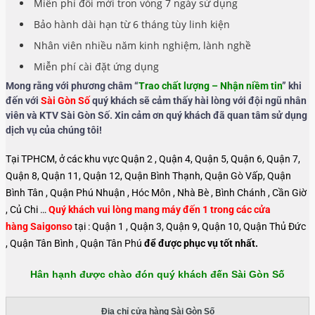
Miễn phí đổi mới tron vòng 7 ngày sử dụng
Bảo hành dài hạn từ 6 tháng tùy linh kiện
Nhân viên nhiều năm kinh nghiệm, lành nghề
Miễn phí cài đặt ứng dụng
Mong rằng với phương châm “
Trao chất lượng – Nhận niềm tin
” khi
đến với
Sài Gòn Số
quý khách sẽ cảm thấy hài lòng với đội ngũ nhân
viên và KTV Sài Gòn Số. Xin cảm ơn quý khách đã quan tâm sử dụng
dịch vụ của chúng tôi!
Tại TPHCM, ở các khu vực Quận 2 , Quận 4, Quận 5, Quận 6, Quận 7,
Quận 8, Quận 11, Quận 12, Quận Bình Thạnh, Quận Gò Vấp, Quận
Bình Tân , Quận Phú Nhuận , Hóc Môn , Nhà Bè , Bình Chánh , Cần Giờ
, Củ Chi …
Quý khách vui lòng mang máy đến 1 trong các cửa
hàng Saigonso
tại : Quận 1 , Quận 3, Quận 9, Quận 10, Quận Thủ Đức
, Quận Tân Bình , Quận Tân Phú
để được phục vụ tốt nhất.
Hân hạnh được chào đón quý khách đến Sài Gòn Số
Địa chỉ cửa hàng Sài Gòn Số