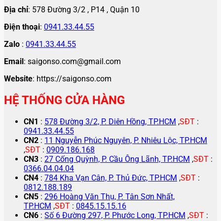
Địa chỉ
: 578 Đường 3/2 , P14 , Quận 10
Điện thoại
:
0941.33.44.55
Zalo
:
0941.33.44.55
Email
: saigonso.com@gmail.com
Website
: https://saigonso.com
HỆ THỐNG CỬA HÀNG
CN1
:
578 Đường 3/2, P. Diên Hồng, TP.HCM
,
SĐT
:
0941.33.44.55
CN2
:
11 Nguyễn Phúc Nguyên, P. Nhiêu Lộc, TP.HCM
,
SĐT
:
0909.186.168
CN3
:
27 Cống Quỳnh, P. Cầu Ông Lãnh, TP.HCM
,
SĐT
:
0366.04.04.04
CN4
:
784 Kha Vạn Cân, P. Thủ Đức, TP.HCM
,
SĐT
:
0812.188.189
CN5
:
296 Hoàng Văn Thụ, P. Tân Sơn Nhất,
TP.HCM
,
SĐT
:
0845.15.15.16
CN6
:
Số 6 Đường 297, P. Phước Long, TP.HCM
,
SĐT
: