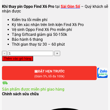
Khi thay pin Oppo Find X6 Pro
tại
Sài Gòn Số
– Quý khách sẽ
nhận được
Kiểm tra lỗi miễn phí
Ký tên xác nhận trên linh kiện Find X6 Pro
Vệ sinh Oppo Find X6 Pro miễn phí
Tặng Giftcard giảm giá 50-150k
Bảo hành 6 tháng
Thời gian thay từ 30 – 60 phút
Thay
pin
Thêm vào giỏ hàng
Oppo
Find
📅
X6
ĐẶT HẸN TRƯỚC
Pro
(Giảm 5%, tối đa 100k)
số
lượng
Sản phẩm được miễn phí giao hàng
Chính sách sửa chữa