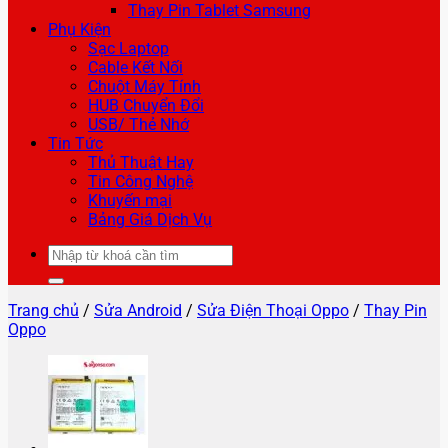
Thay Pin Tablet Samsung
Phụ Kiện
Sạc Laptop
Cable Kết Nối
Chuột Máy Tính
HUB Chuyển Đổi
USB/ Thẻ Nhớ
Tin Tức
Thủ Thuật Hay
Tin Công Nghệ
Khuyến mại
Bảng Giá Dịch Vụ
Tìm
kiếm:
Trang chủ
/
Sửa Android
/
Sửa Điện Thoại Oppo
/
Thay Pin
Oppo