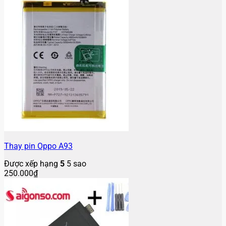
Thay pin Oppo A93
Được xếp hạng
5
5 sao
250.000
₫