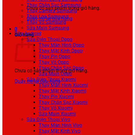
Thay Chân Sạc Samsung
Chưa có sản phẩm trong giỏ hàng.
Thay Camera Samsung
Thay Loa Samsung
Quay trở lại cửa hàng
Thay Vỏ Samsung
Sửa Main Samsung
0
Sửa Android
Giỏ hàng
Sửa Điện Thoại Oppo
Thay Màn Hình Oppo
Thay Mặt Kính Oppo
Thay Pin Oppo
Thay Vỏ Oppo
Thay Chân Sạc Oppo
Chưa có sản phẩm trong giỏ hàng.
Sửa Main Oppo
Sửa Điện Thoại Xiaomi
Quay trở lại cửa hàng
Thay Màn Hình Xiaomi
Thay Mặt Kính Xiaomi
Thay Pin Xiaomi
Thay Chân Sạc Xiaomi
Thay Vỏ Xiaomi
Sửa Main Xiaomi
Sửa Điện Thoại Vivo
Thay Màn Hình Vivo
Thay Mặt Kính Vivo