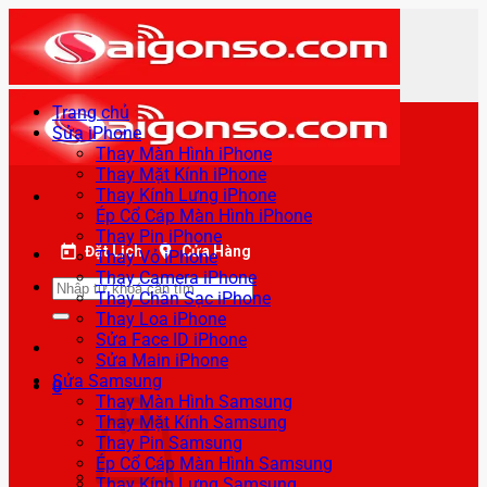
Bỏ
qua
nội
dung
Trang chủ
Sửa iPhone
Thay Màn Hình iPhone
Thay Mặt Kính iPhone
Thay Kính Lưng iPhone
Ép Cổ Cáp Màn Hình iPhone
Thay Pin iPhone
Đặt Lịch
Cửa Hàng
Thay Vỏ iPhone
Thay Camera iPhone
Tìm
Thay Chân Sạc iPhone
kiếm:
Thay Loa iPhone
Sửa Face ID iPhone
Sửa Main iPhone
Sửa Samsung
0
Thay Màn Hình Samsung
Thay Mặt Kính Samsung
Thay Pin Samsung
Ép Cổ Cáp Màn Hình Samsung
Thay Kính Lưng Samsung