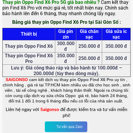
Thay pin Oppo Find X6 Pro 5G giá bao nhiêu ?
Cam kết thay
pin Find X6 Pro với mức giá rẻ, tốt nhất hiện nay. Chính sách
bảo hành lên đến 6 tháng, thay nhanh chóng lấy ngay.
Bảng giá thay pin Oppo Find X6 Pro tại Sài Gòn Số :
Giá pin
Giá chân
Giá sửa ic
Thiết bị
zin
sạc
sạc
300.000
Thay pin Oppo Find X6
250.000 đ
350.000 đ
đ
Thay pin Oppo Find X6
350.000
250.000 đ
350.000 đ
Pro
đ
Lưu ý: Giá công tháo ráp và bảo hành từ 100.000đ –
200.000đ (tùy theo dòng máy).
SAIGONSO
cam kết dịch vụ
thay pin
Oppo Find X6 Pro
uy tín ,
chính hãng , giá rẻ tại TP.HCM kèm nhiều ưu đãi cho học sinh , sinh
viên , tài xế công nghệ , khách hàng thân thiết. Ngoài ra chúng tôi
còn cung cấp dịch vụ sửa chữa Oppo giá rẻ, bảo hành 24 tháng,
đổi trả 1 đổi 1 trong 6 tháng đầu nếu có lỗi của nhà sản xuất.
Liên hệ ngay với
Saigonso
để được kiểm tra và tư vấn miễn
phí!
Tư vấn qua Zalo