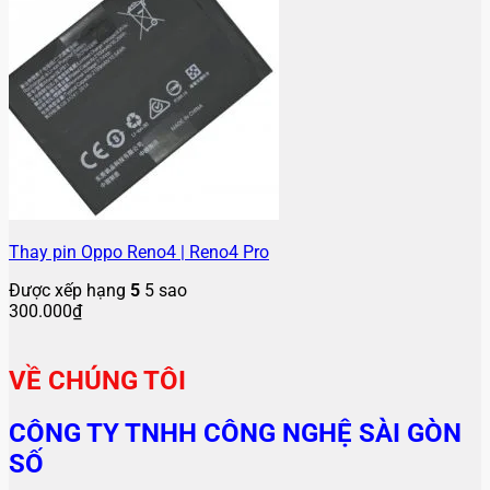
Thay pin Oppo Reno4 | Reno4 Pro
Được xếp hạng
5
5 sao
300.000
₫
VỀ CHÚNG TÔI
CÔNG TY TNHH CÔNG NGHỆ SÀI GÒN
SỐ