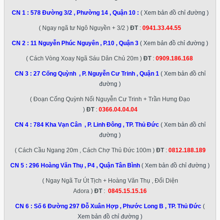
CN 1 :
578 Đường 3/2 , Phường 14 , Quận 10
:
( Xem bản đồ chỉ đường )
( Ngay ngã tư Ngô Nguyền + 3/2 )
ĐT
:
0941.33.44.55
CN 2 :
11 Nguyễn Phúc Nguyên , P.10 , Quận 3
( Xem bản đồ chỉ đường )
( Cách Vòng Xoay Ngã Sáu Dân Chủ 20m )
ĐT
:
0909.186.168
CN 3 :
27 Cống Quỳnh , P. Nguyễn Cư Trinh , Quận 1
( Xem bản đồ chỉ
đường )
( Đoạn Cống Quỳnh Nối Nguyễn Cư Trinh + Trần Hưng Đạo
)
ĐT
:
0366.04.04.04
CN 4 :
784 Kha Vạn Cân , P. Linh Đông , TP. Thủ Đức
( Xem bản đồ chỉ
đường )
( Cách Cầu Ngang 20m , Cách Chợ Thủ Đức 100m )
ĐT
:
0812.188.189
CN 5 :
296 Hoàng Văn Thụ , P4 , Quận Tân Bình
( Xem bản đồ chỉ đường )
( Ngay Ngã Tư Út Tịch + Hoàng Văn Thụ , Đối Diện
Adora )
ĐT
:
0845.15.15.16
CN 6 :
Số 6 Đường 297 Đỗ Xuân Hợp , Phước Long B , TP. Thủ Đức
(
Xem bản đồ chỉ đường )