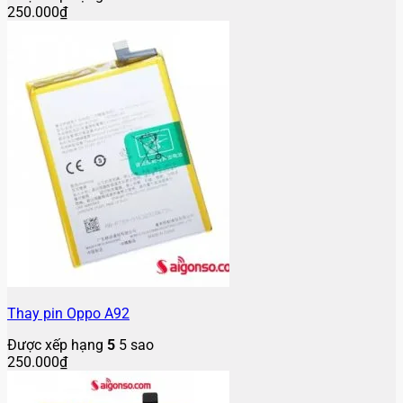
250.000
₫
Thay pin Oppo A92
Được xếp hạng
5
5 sao
250.000
₫