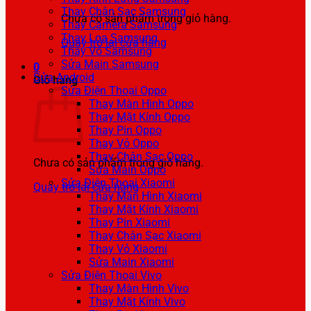
Thay Chân Sạc Samsung
Chưa có sản phẩm trong giỏ hàng.
Thay Camera Samsung
Thay Loa Samsung
Quay trở lại cửa hàng
Thay Vỏ Samsung
Sửa Main Samsung
0
Sửa Android
Giỏ hàng
Sửa Điện Thoại Oppo
Thay Màn Hình Oppo
Thay Mặt Kính Oppo
Thay Pin Oppo
Thay Vỏ Oppo
Thay Chân Sạc Oppo
Chưa có sản phẩm trong giỏ hàng.
Sửa Main Oppo
Sửa Điện Thoại Xiaomi
Quay trở lại cửa hàng
Thay Màn Hình Xiaomi
Thay Mặt Kính Xiaomi
Thay Pin Xiaomi
Thay Chân Sạc Xiaomi
Thay Vỏ Xiaomi
Sửa Main Xiaomi
Sửa Điện Thoại Vivo
Thay Màn Hình Vivo
Thay Mặt Kính Vivo