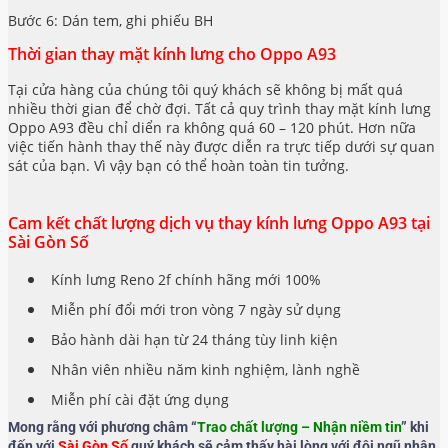
Bước 6: Dán tem, ghi phiếu BH
Thời gian thay mặt kính lưng cho Oppo A93
Tại cửa hàng của chúng tôi quý khách sẽ không bị mất quá
nhiều thời gian để chờ đợi. Tất cả quy trình thay mặt kính lưng
Oppo A93 đều chỉ diển ra không quá 60 – 120 phút. Hơn nữa
việc tiến hành thay thế này được diễn ra trực tiếp dưới sự quan
sát của bạn. Vì vậy bạn có thể hoàn toàn tin tưởng.
Cam kết chất lượng dịch vụ thay kính lưng Oppo A93 tại
Sài Gòn Số
Kính lưng Reno 2f chính hãng mới 100%
Miễn phí đổi mới tron vòng 7 ngày sử dụng
Bảo hành dài hạn từ 24 tháng tùy linh kiện
Nhân viên nhiều năm kinh nghiệm, lành nghề
Miễn phí cài đặt ứng dụng
Mong rằng với phương châm “
Trao chất lượng – Nhận niềm tin
” khi
đến với
Sài Gòn Số
quý khách sẽ cảm thấy hài lòng với đội ngũ nhân