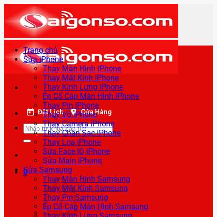
Bỏ
qua
nội
dung
Trang chủ
Sửa iPhone
Thay Màn Hình iPhone
Thay Mặt Kính iPhone
Thay Kính Lưng iPhone
Ép Cổ Cáp Màn Hình iPhone
Thay Pin iPhone
Đặt Lịch
Cửa Hàng
Thay Vỏ iPhone
Thay Camera iPhone
Tìm
Thay Chân Sạc iPhone
kiếm:
Thay Loa iPhone
Sửa Face ID iPhone
Sửa Main iPhone
Sửa Samsung
0
Thay Màn Hình Samsung
Thay Mặt Kính Samsung
Thay Pin Samsung
Ép Cổ Cáp Màn Hình Samsung
Thay Kính Lưng Samsung