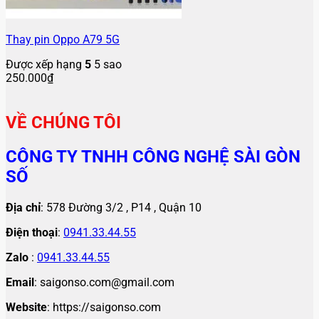
Thay pin Oppo A79 5G
Được xếp hạng
5
5 sao
250.000
₫
VỀ CHÚNG TÔI
CÔNG TY TNHH CÔNG NGHỆ SÀI GÒN
SỐ
Địa chỉ
: 578 Đường 3/2 , P14 , Quận 10
Điện thoại
:
0941.33.44.55
Zalo
:
0941.33.44.55
Email
: saigonso.com@gmail.com
Website
: https://saigonso.com