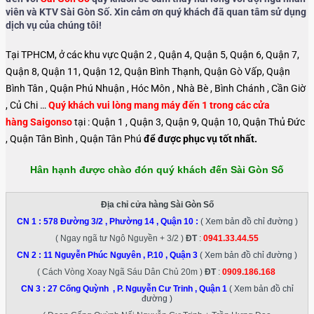
viên và KTV Sài Gòn Số. Xin cảm ơn quý khách đã quan tâm sử dụng
dịch vụ của chúng tôi!
Tại TPHCM, ở các khu vực Quận 2 , Quận 4, Quận 5, Quận 6, Quận 7,
Quận 8, Quận 11, Quận 12, Quận Bình Thạnh, Quận Gò Vấp, Quận
Bình Tân , Quận Phú Nhuận , Hóc Môn , Nhà Bè , Bình Chánh , Cần Giờ
, Củ Chi …
Quý khách vui lòng mang máy đến 1 trong các cửa
hàng Saigonso
tại : Quận 1 , Quận 3, Quận 9, Quận 10, Quận Thủ Đức
, Quận Tân Bình , Quận Tân Phú
để được phục vụ tốt nhất.
Hân hạnh được chào đón quý khách đến Sài Gòn Số
Địa chỉ cửa hàng Sài Gòn Số
CN 1 :
578 Đường 3/2 , Phường 14 , Quận 10
:
( Xem bản đồ chỉ đường )
( Ngay ngã tư Ngô Nguyền + 3/2 )
ĐT
:
0941.33.44.55
CN 2 :
11 Nguyễn Phúc Nguyên , P.10 , Quận 3
( Xem bản đồ chỉ đường )
( Cách Vòng Xoay Ngã Sáu Dân Chủ 20m )
ĐT
:
0909.186.168
CN 3 :
27 Cống Quỳnh , P. Nguyễn Cư Trinh , Quận 1
( Xem bản đồ chỉ
đường )