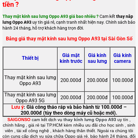
tiền ?
Thay mặt kính sau lưng Oppo A93 giá bao nhiêu ?
Cam kết
thay nắp
lưng Oppo A93
uy tín giá rẻ, cạnh tranh nhất hiện nay. Chính sách bảo
hành 24 tháng, hỗ trợ khách hàng trọn đời.
Bảng giá thay mặt kính sau lưng Oppo A93 tại Sài Gòn Số
Giá mặt
Giá kính
Giá kính
Thiết bị
kính trước
sau lưng
camera
Thay mặt kính sau lưng
200.000đ
200.000đ
100.000đ
Oppo A93
Thay mặt kính sau lưng
200.000đ
200.000đ
100.000đ
Oppo A93 5G
Lưu ý
: Giá công tháo ráp và bảo hành từ 100.000đ –
200.000đ (tùy theo dòng máy cũ hoặc mới).
SAIGONSO
cam kết dịch vụ
thay kính lưng Oppo A93
uy tín ,
chính hãng , giá rẻ tại TP.HCM kèm nhiều ưu đãi cho học sinh , sinh
viên , tài xế công nghệ , khách hàng thân thiết. Ngoài ra chúng tôi
còn cung cấp dịch vụ sửa chữa Oppo giá rẻ, bảo hành 24 tháng, đổi