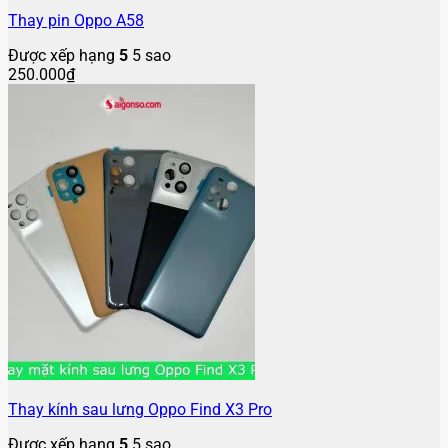
Thay pin Oppo A58
Được xếp hạng
5
5 sao
250.000
₫
Thay kính sau lưng Oppo Find X3 Pro
Được xếp hạng
5
5 sao