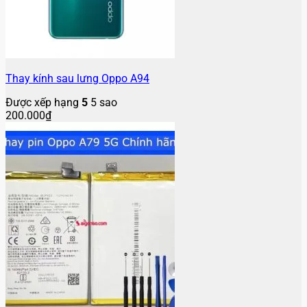
Thay kính sau lưng Oppo A94
Được xếp hạng
5
5 sao
200.000
₫