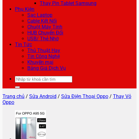
Thay Pin Tablet Samsung
Phụ Kiện
Sạc Laptop
Cable Kết Nối
Chuột Máy Tính
HUB Chuyển Đổi
USB/ Thẻ Nhớ
Tin Tức
Thủ Thuật Hay
Tin Công Nghệ
Khuyến mại
Bảng Giá Dịch Vụ
Tìm
kiếm:
Trang chủ
/
Sửa Android
/
Sửa Điện Thoại Oppo
/
Thay Vỏ
Oppo