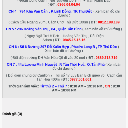
( Đoạn Cống Quỳnh Nối Nguyễn Cư Trinh + Trần Hưng Đạo
)
ĐT
:
0366.04.04.04
CN 4 :
784 Kha Vạn Cân , P. Linh Đông , TP. Thủ Đức
( Xem bản đồ chỉ
đường )
( Cách Cầu Ngang 20m , Cách Chợ Thủ Đức 100m )
ĐT
:
0812.188.189
CN 5 :
296 Hoàng Văn Thụ , P4 , Quận Tân Bình
( Xem bản đồ chỉ đường )
( Ngay Ngã Tư Út Tịch + Hoàng Văn Thụ , Đối Diện
Adora )
ĐT
:
0845.15.15.16
CN 6 :
Số 6 Đường 297 Đỗ Xuân Hợp , Phước Long B , TP. Thủ Đức
(
Xem bản đồ chỉ đường )
( Đối diện trường ĐH Văn Hóa Q9 đi vào 20 met )
ĐT
:
0889.718.719
CN 7 :
44a Lương Minh Nguyệt ,P. Tân Thới Hoà , Q. Tân Phú
( Xem bản
đồ chỉ đường )
( Đối diện chung cư Carillon 7 , Tới số 47 Luỹ Bán Bích quẹo vô , Cách cầu
Tân Hoá 400m )
ĐT
:
0977.501.601
Thời gian làm việc:
Từ thứ 2 – Thứ 7
: 8:30 AM – 19:30 PM ,
CN
: 8:30
AM – 18:00 PM
Đánh giá (3)