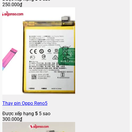
250.000
₫
Thay pin Oppo Reno5
Được xếp hạng
5
5 sao
300.000
₫