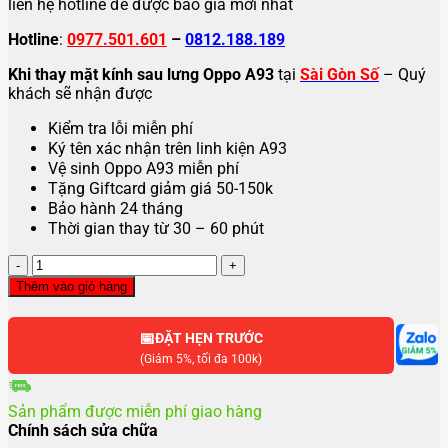
liên hệ hotline để được báo giá mới nhất
Hotline
:
0977.501.601
–
0812.188.189
Khi thay mặt kính sau lưng Oppo A93
tại
Sài Gòn Số
– Quý
khách sẽ nhận được
Kiểm tra lỗi miễn phí
Ký tên xác nhận trên linh kiện A93
Vệ sinh Oppo A93 miễn phí
Tặng Giftcard giảm giá 50-150k
Bảo hành 24 tháng
Thời gian thay từ 30 – 60 phút
Thay
mặt
Thêm vào giỏ hàng
kính
sau
📅
lưng
ĐẶT HẸN TRƯỚC
Oppo
(Giảm 5%, tối đa 100k)
A93
số
Sản phẩm được miễn phí giao hàng
lượng
Chính sách sửa chữa