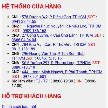
HỆ THỐNG CỬA HÀNG
CN1
:
578 Đường 3/2, P. Diên Hồng, TP.HCM
,
SĐT
:
0941.33.44.55
CN2
:
11 Nguyễn Phúc Nguyên, P. Nhiêu Lộc, TP.HCM
,
SĐT
:
0909.186.168
CN3
:
27 Cống Quỳnh, P. Cầu Ông Lãnh, TP.HCM
,
SĐT
:
0366.04.04.04
CN4
:
784 Kha Vạn Cân, P. Thủ Đức, TP.HCM
,
SĐT
:
0812.188.189
CN5
:
296 Hoàng Văn Thụ, P. Tân Sơn Nhất,
TP.HCM
,
SĐT
:
0845.15.15.16
CN6
:
Số 6 Đường 297, P. Phước Long, TP.HCM
,
SĐT
:
0889.718.719
CN7
:
44A Lương Minh Nguyệt, P. Phú Thạnh, TP.HCM
,
SĐT
:
0977.501.601
Giờ làm việc
:
T2 - T7
: ( 08:00-19:30 )
CN
: (08:00-
17:00)
HỖ TRỢ KHÁCH HÀNG
Chính sách bảo mật