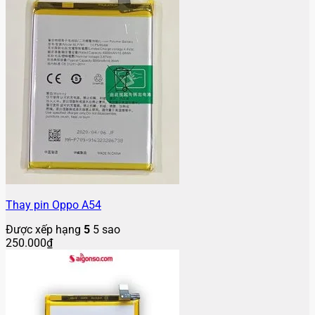
Thay pin Oppo A54
Được xếp hạng
5
5 sao
250.000
₫