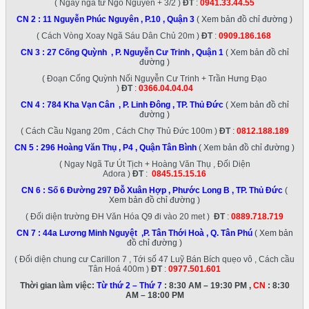
( Ngay ngã tư Ngô Nguyền + 3/2 )
ĐT
:
0941.33.44.55
CN 2 :
11 Nguyễn Phúc Nguyên , P.10 , Quận 3
( Xem bản đồ chỉ đường )
( Cách Vòng Xoay Ngã Sáu Dân Chủ 20m )
ĐT
:
0909.186.168
CN 3 :
27 Cống Quỳnh , P. Nguyễn Cư Trinh , Quận 1
( Xem bản đồ chỉ
đường )
( Đoạn Cống Quỳnh Nối Nguyễn Cư Trinh + Trần Hưng Đạo
)
ĐT
:
0366.04.04.04
CN 4 :
784 Kha Vạn Cân , P. Linh Đông , TP. Thủ Đức
( Xem bản đồ chỉ
đường )
( Cách Cầu Ngang 20m , Cách Chợ Thủ Đức 100m )
ĐT
:
0812.188.189
CN 5 :
296 Hoàng Văn Thụ , P4 , Quận Tân Bình
( Xem bản đồ chỉ đường )
( Ngay Ngã Tư Út Tịch + Hoàng Văn Thụ , Đối Diện
Adora )
ĐT
:
0845.15.15.16
CN 6 :
Số 6 Đường 297 Đỗ Xuân Hợp , Phước Long B , TP. Thủ Đức
(
Xem bản đồ chỉ đường )
( Đối diện trường ĐH Văn Hóa Q9 đi vào 20 met )
ĐT
:
0889.718.719
CN 7 :
44a Lương Minh Nguyệt ,P. Tân Thới Hoà , Q. Tân Phú
( Xem bản
đồ chỉ đường )
( Đối diện chung cư Carillon 7 , Tới số 47 Luỹ Bán Bích quẹo vô , Cách cầu
Tân Hoá 400m )
ĐT
:
0977.501.601
Thời gian làm việc:
Từ thứ 2 – Thứ 7
: 8:30 AM – 19:30 PM ,
CN
: 8:30
AM – 18:00 PM