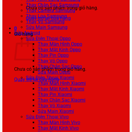
Thay Chân Sạc Samsung
Chưa có sản phẩm trong giỏ hàng.
Thay Camera Samsung
Thay Loa Samsung
Quay trở lại cửa hàng
Thay Vỏ Samsung
Sửa Main Samsung
0
Sửa Android
Giỏ hàng
Sửa Điện Thoại Oppo
Thay Màn Hình Oppo
Thay Mặt Kính Oppo
Thay Pin Oppo
Thay Vỏ Oppo
Thay Chân Sạc Oppo
Chưa có sản phẩm trong giỏ hàng.
Sửa Main Oppo
Sửa Điện Thoại Xiaomi
Quay trở lại cửa hàng
Thay Màn Hình Xiaomi
Thay Mặt Kính Xiaomi
Thay Pin Xiaomi
Thay Chân Sạc Xiaomi
Thay Vỏ Xiaomi
Sửa Main Xiaomi
Sửa Điện Thoại Vivo
Thay Màn Hình Vivo
Thay Mặt Kính Vivo