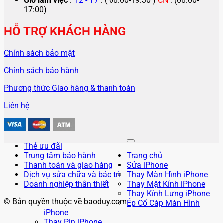
Giờ làm việc
:
T2 - T7
: ( 08:00-19:30 )
CN
: (08:00-
17:00)
HỖ TRỢ KHÁCH HÀNG
Chính sách bảo mật
Chính sách bảo hành
Phương thức Giao hàng & thanh toán
Liên hệ
Thẻ ưu đãi
Trung tâm bảo hành
Trang chủ
Thanh toán và giao hàng
Sửa iPhone
Dịch vụ sửa chữa và bảo trì
Thay Màn Hình iPhone
Doanh nghiệp thân thiết
Thay Mặt Kính iPhone
Thay Kính Lưng iPhone
© Bản quyền thuộc về baoduy.com
Ép Cổ Cáp Màn Hình
iPhone
Thay Pin iPhone