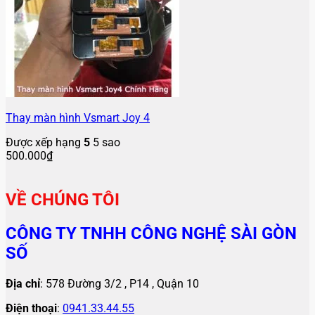
Thay màn hình Vsmart Joy 4
Được xếp hạng
5
5 sao
500.000
₫
VỀ CHÚNG TÔI
CÔNG TY TNHH CÔNG NGHỆ SÀI GÒN
SỐ
Địa chỉ
: 578 Đường 3/2 , P14 , Quận 10
Điện thoại
:
0941.33.44.55