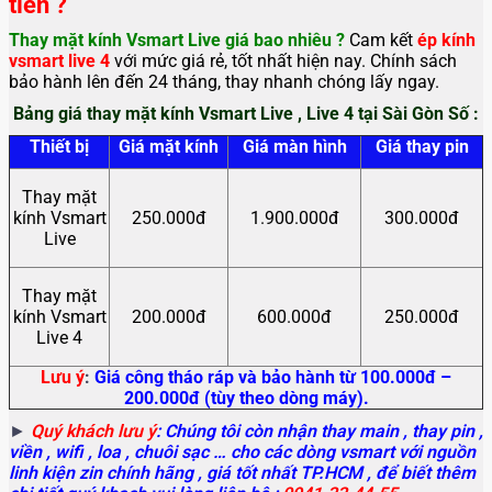
tiền ?
Thay mặt kính Vsmart Live
giá bao nhiêu ?
Cam kết
ép kính
vsmart live 4
với mức giá rẻ, tốt nhất hiện nay. Chính sách
bảo hành lên đến 24 tháng, thay nhanh chóng lấy ngay.
Bảng giá thay mặt kính Vsmart Live , Live 4 tại Sài Gòn Số :
Thiết bị
Giá mặt kính
Giá màn hình
Giá thay pin
Thay mặt
kính Vsmart
250.000đ
1.900.000đ
300.000đ
Live
Thay mặt
kính Vsmart
200.000đ
600.000đ
250.000đ
Live 4
Lưu ý
:
Giá công tháo ráp và bảo hành từ 100.000đ –
200.000đ (tùy theo dòng máy).
►
Quý khách lưu ý
: Chúng tôi còn nhận thay main
, thay pin ,
viền , wifi , loa , chuôi sạc … cho các dòng vsmart với nguồn
linh kiện zin chính hãng , giá tốt nhất TP.HCM , để biết thêm