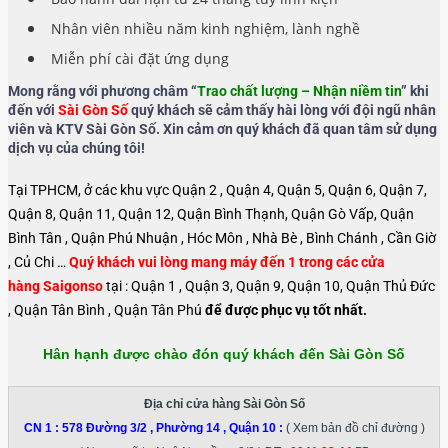
Nhân viên nhiều năm kinh nghiệm, lành nghề
Miễn phí cài đặt ứng dụng
Mong rằng với phương châm “
Trao chất lượng – Nhận niềm tin
” khi
đến với
Sài Gòn Số
quý khách sẽ cảm thấy hài lòng với đội ngũ nhân
viên và KTV Sài Gòn Số. Xin cảm ơn quý khách đã quan tâm sử dụng
dịch vụ của chúng tôi!
Tại TPHCM, ở các khu vực Quận 2 , Quận 4, Quận 5, Quận 6, Quận 7,
Quận 8, Quận 11, Quận 12, Quận Bình Thạnh, Quận Gò Vấp, Quận
Bình Tân , Quận Phú Nhuận , Hóc Môn , Nhà Bè , Bình Chánh , Cần Giờ
, Củ Chi …
Quý khách vui lòng mang máy đến 1 trong các cửa
hàng Saigonso
tại : Quận 1 , Quận 3, Quận 9, Quận 10, Quận Thủ Đức
, Quận Tân Bình , Quận Tân Phú
để được phục vụ tốt nhất.
Hân hạnh được chào đón quý khách đến Sài Gòn Số
Địa chỉ cửa hàng Sài Gòn Số
CN 1 :
578 Đường 3/2 , Phường 14 , Quận 10
:
( Xem bản đồ chỉ đường )