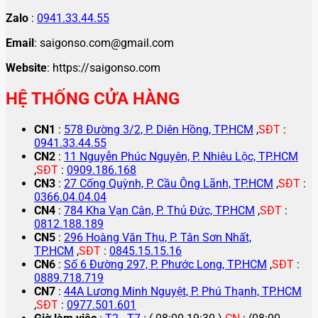
Zalo
:
0941.33.44.55
Email
: saigonso.com@gmail.com
Website
: https://saigonso.com
HỆ THỐNG CỬA HÀNG
CN1
:
578 Đường 3/2, P. Diên Hồng, TP.HCM
,
SĐT
:
0941.33.44.55
CN2
:
11 Nguyễn Phúc Nguyên, P. Nhiêu Lộc, TP.HCM
,
SĐT
:
0909.186.168
CN3
:
27 Cống Quỳnh, P. Cầu Ông Lãnh, TP.HCM
,
SĐT
:
0366.04.04.04
CN4
:
784 Kha Vạn Cân, P. Thủ Đức, TP.HCM
,
SĐT
:
0812.188.189
CN5
:
296 Hoàng Văn Thụ, P. Tân Sơn Nhất,
TP.HCM
,
SĐT
:
0845.15.15.16
CN6
:
Số 6 Đường 297, P. Phước Long, TP.HCM
,
SĐT
:
0889.718.719
CN7
:
44A Lương Minh Nguyệt, P. Phú Thạnh, TP.HCM
,
SĐT
:
0977.501.601