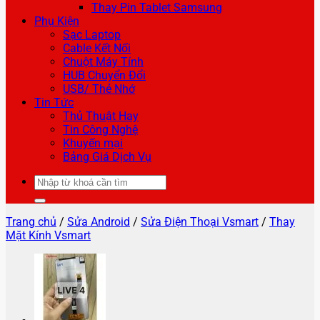
Thay Pin Tablet Samsung
Phụ Kiện
Sạc Laptop
Cable Kết Nối
Chuột Máy Tính
HUB Chuyển Đổi
USB/ Thẻ Nhớ
Tin Tức
Thủ Thuật Hay
Tin Công Nghệ
Khuyến mại
Bảng Giá Dịch Vụ
Tìm
kiếm:
Trang chủ
/
Sửa Android
/
Sửa Điện Thoại Vsmart
/
Thay
Mặt Kính Vsmart