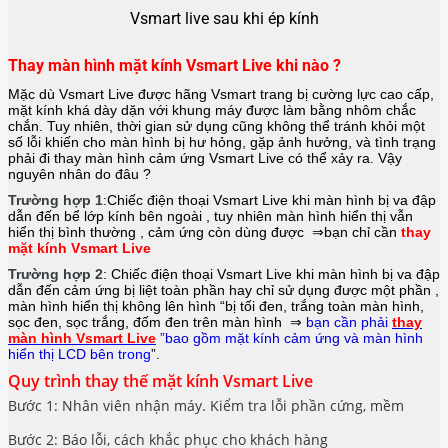
Vsmart live sau khi ép kính
Thay màn hình mặt kính Vsmart Live khi nào ?
Mặc dù Vsmart Live được hãng
Vsmart
trang bị cường lực cao cấp,
mặt kính khá dày dặn với khung máy được làm bằng nhôm chắc
chắn. Tuy nhiên, thời gian sử dụng cũng không thể tránh khỏi một
số lỗi khiến cho màn hình bị hư hỏng, gặp ảnh hưởng, và tình trạng
phải đi thay màn hình cảm ứng Vsmart Live có thể xảy ra. Vậy
nguyên nhân do đâu ?
Trường hợp 1
:Chiếc điện thoại
Vsmart Live
khi màn hình bị va đập
dẫn đến bể lớp kính bên ngoài , tuy nhiên màn hình hiển thị vẫn
hiển thị bình thường , cảm ứng còn dùng được ⇒bạn chỉ cần
thay
mặt kính Vsmart Live
Trường hợp 2
: Chiếc điện thoại
Vsmart Live
khi màn hình bị va đập
dẫn đến cảm ứng bị liệt toàn phần hay chỉ sử dụng được một phần ,
màn hình hiển thị không lên hình “bị tối đen, trắng toàn màn hình,
sọc đen, sọc trắng, đốm đen trên màn hình ⇒
bạn cần phải
thay
màn hình Vsmart Live
”bao gồm mặt kính cảm ứng và màn hình
hiển thị LCD bên
tron
g
”.
Quy trình thay thế mặt kính Vsmart Live
Bước 1: Nhân viên nhận máy. Kiểm tra lỗi phần cứng, mềm
Bước 2: Báo lỗi, cách khắc phục cho khách hàng