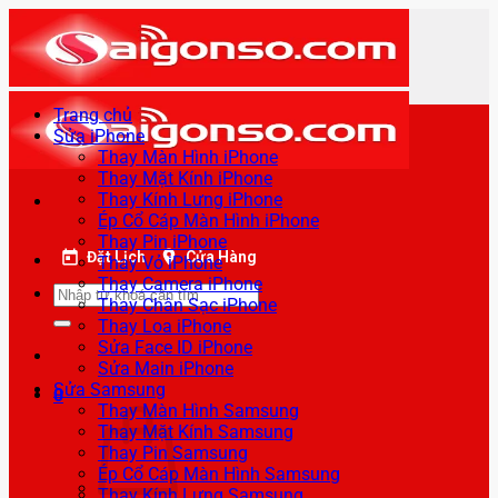
Bỏ
qua
nội
dung
Trang chủ
Sửa iPhone
Thay Màn Hình iPhone
Thay Mặt Kính iPhone
Thay Kính Lưng iPhone
Ép Cổ Cáp Màn Hình iPhone
Thay Pin iPhone
Đặt Lịch
Cửa Hàng
Thay Vỏ iPhone
Thay Camera iPhone
Tìm
Thay Chân Sạc iPhone
kiếm:
Thay Loa iPhone
Sửa Face ID iPhone
Sửa Main iPhone
Sửa Samsung
0
Thay Màn Hình Samsung
Thay Mặt Kính Samsung
Thay Pin Samsung
Ép Cổ Cáp Màn Hình Samsung
Thay Kính Lưng Samsung