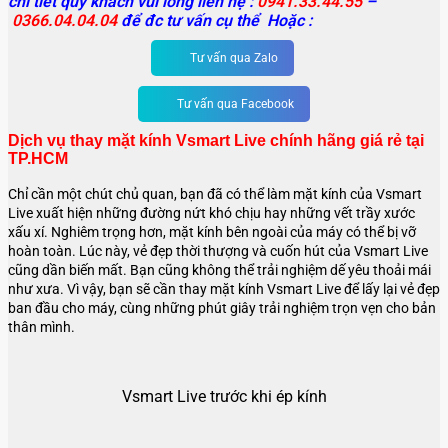
chi tiết quý khach vui lòng liên hệ :
0941.33.44.55
–
0366.04.04.04
để đc tư vấn cụ thể Hoặc :
Tư vấn qua Zalo
Tư vấn qua Facebook
Dịch vụ thay mặt kính Vsmart Live chính hãng giá rẻ tại
TP.HCM
Chỉ cần một chút chủ quan, bạn đã có thể làm mặt kính của Vsmart
Live xuất hiện những đường nứt khó chịu hay những vết trầy xước
xấu xí. Nghiêm trọng hơn, mặt kính bên ngoài của máy có thể bị vỡ
hoàn toàn. Lúc này, vẻ đẹp thời thượng và cuốn hút của
Vsmart Live
cũng dần biến mất. Bạn cũng không thể trải nghiệm dế yêu thoải mái
như xưa. Vì vậy, bạn sẽ cần thay mặt kính
Vsmart Live
để lấy lại vẻ đẹp
ban đầu cho máy, cùng những phút giây trải nghiệm trọn vẹn cho bản
thân mình.
Vsmart Live trước khi ép kính