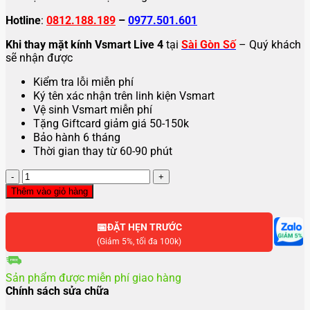
Hotline
:
0812.188.189
–
0977.501.601
Khi thay mặt kính Vsmart Live 4
tại
Sài Gòn Số
– Quý khách
sẽ nhận được
Kiểm tra lỗi miễn phí
Ký tên xác nhận trên linh kiện Vsmart
Vệ sinh Vsmart miễn phí
Tặng Giftcard giảm giá 50-150k
Bảo hành 6 tháng
Thời gian thay từ 60-90 phút
Thay
mặt
Thêm vào giỏ hàng
kính
Vsmart
📅
Live
ĐẶT HẸN TRƯỚC
,
(Giảm 5%, tối đa 100k)
Live
4
Sản phẩm được miễn phí giao hàng
số
Chính sách sửa chữa
lượng