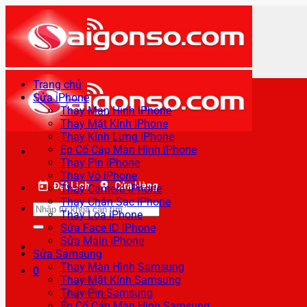
Bỏ
qua
nội
dung
Trang chủ
Sửa iPhone
Thay Màn Hình iPhone
Thay Mặt Kính iPhone
Thay Kính Lưng iPhone
Ép Cổ Cáp Màn Hình iPhone
Thay Pin iPhone
Thay Vỏ iPhone
Đặt Lịch
Cửa Hàng
Thay Camera iPhone
Thay Chân Sạc iPhone
Tìm
Thay Loa iPhone
kiếm:
Sửa Face ID iPhone
Sửa Main iPhone
Sửa Samsung
Thay Màn Hình Samsung
0
Thay Mặt Kính Samsung
Thay Pin Samsung
Ép Cổ Cáp Màn Hình Samsung