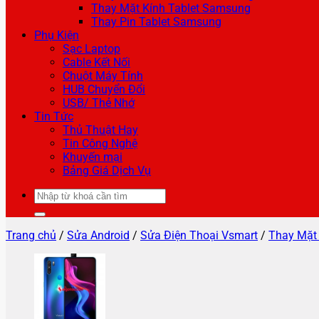
Thay Mặt Kính Tablet Samsung
Thay Pin Tablet Samsung
Phụ Kiện
Sạc Laptop
Cable Kết Nối
Chuột Máy Tính
HUB Chuyển Đổi
USB/ Thẻ Nhớ
Tin Tức
Thủ Thuật Hay
Tin Công Nghệ
Khuyến mại
Bảng Giá Dịch Vụ
Tìm
kiếm:
Trang chủ
/
Sửa Android
/
Sửa Điện Thoại Vsmart
/
Thay Mặt