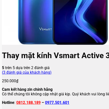
Thay mặt kính Vsmart Active 
5
trên 5 dựa trên
2
đánh giá
(
3
đánh giá của khách hàng)
250.000
₫
Cam kết hàng zin chính hãng
Có thể chúng tôi không cập nhật giá kịp. Quý khách vui lòng l
Hotline
:
0812.188.189
–
0977.501.601