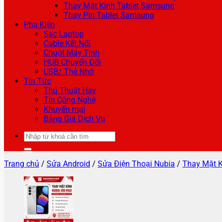
Thay Mặt Kính Tablet Samsung
Thay Pin Tablet Samsung
Phụ Kiện
Sạc Laptop
Cable Kết Nối
Chuột Máy Tính
HUB Chuyển Đổi
USB/ Thẻ Nhớ
Tin Tức
Thủ Thuật Hay
Tin Công Nghệ
Khuyến mại
Bảng Giá Dịch Vụ
Tìm
kiếm:
Trang chủ
/
Sửa Android
/
Sửa Điện Thoại Nubia
/
Thay Mặt K