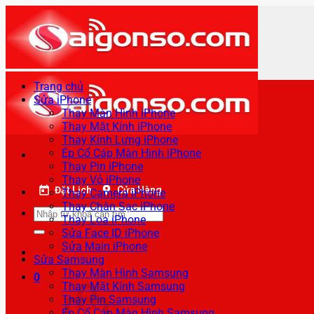
Bỏ
qua
nội
dung
Trang chủ
Sửa iPhone
Thay Màn Hình iPhone
Thay Mặt Kính iPhone
Thay Kính Lưng iPhone
Ép Cổ Cáp Màn Hình iPhone
Thay Pin iPhone
Thay Vỏ iPhone
Đặt Lịch
Cửa Hàng
Thay Camera iPhone
Thay Chân Sạc iPhone
Tìm
Thay Loa iPhone
kiếm:
Sửa Face ID iPhone
Sửa Main iPhone
Sửa Samsung
Thay Màn Hình Samsung
0
Thay Mặt Kính Samsung
Thay Pin Samsung
Ép Cổ Cáp Màn Hình Samsung