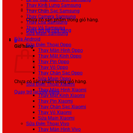
Thay Kính Lưng Samsung
Thay Chân Sạc Samsung
Thay Camera Samsung
Chưa có sản phẩm trong giỏ hàng.
Thay Loa Samsung
Thay Vỏ Samsung
Quay trở lại cửa hàng
Sửa Main Samsung
Sửa Android
0
Sửa Điện Thoại Oppo
Giỏ hàng
Thay Màn Hình Oppo
Thay Mặt Kính Oppo
Thay Pin Oppo
Thay Vỏ Oppo
Thay Chân Sạc Oppo
Sửa Main Oppo
Chưa có sản phẩm trong giỏ hàng.
Sửa Điện Thoại Xiaomi
Thay Màn Hình Xiaomi
Quay trở lại cửa hàng
Thay Mặt Kính Xiaomi
Thay Pin Xiaomi
Thay Chân Sạc Xiaomi
Thay Vỏ Xiaomi
Sửa Main Xiaomi
Sửa Điện Thoại Vivo
Thay Màn Hình Vivo