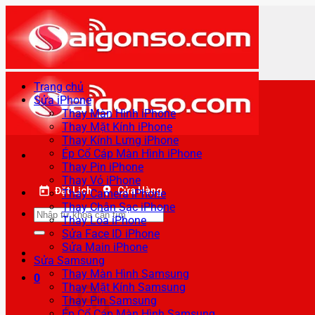
Bỏ
qua
nội
dung
Trang chủ
Sửa iPhone
Thay Màn Hình iPhone
Thay Mặt Kính iPhone
Thay Kính Lưng iPhone
Ép Cổ Cáp Màn Hình iPhone
Thay Pin iPhone
Thay Vỏ iPhone
Đặt Lịch
Cửa Hàng
Thay Camera iPhone
Thay Chân Sạc iPhone
Tìm
Thay Loa iPhone
kiếm:
Sửa Face ID iPhone
Sửa Main iPhone
Sửa Samsung
Thay Màn Hình Samsung
0
Thay Mặt Kính Samsung
Thay Pin Samsung
Ép Cổ Cáp Màn Hình Samsung