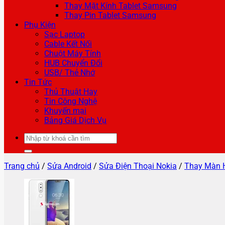
Thay Mặt Kính Tablet Samsung
Thay Pin Tablet Samsung
Phụ Kiện
Sạc Laptop
Cable Kết Nối
Chuột Máy Tính
HUB Chuyển Đổi
USB/ Thẻ Nhớ
Tin Tức
Thủ Thuật Hay
Tin Công Nghệ
Khuyến mại
Bảng Giá Dịch Vụ
Tìm
kiếm:
Trang chủ
/
Sửa Android
/
Sửa Điện Thoại Nokia
/
Thay Màn 