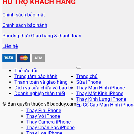
HỖ TRỢ KHÁCH HÀNG
Chính sách bảo mật
Chính sách bảo hành
Phương thức Giao hàng & thanh toán
Liên hệ
Thẻ ưu đãi
Trung tâm bảo hành
Trang chủ
Thanh toán và giao hàng
Sửa iPhone
Dịch vụ sửa chữa và bảo trì
Thay Màn Hình iPhone
Doanh nghiệp thân thiết
Thay Mặt Kính iPhone
Thay Kính Lưng iPhone
© Bản quyền thuộc về baoduy.com
Ép Cổ Cáp Màn Hình iPhon
Thay Pin iPhone
Thay Vỏ iPhone
Thay Camera iPhone
Thay Chân Sạc iPhone
Thay Loa iPhone