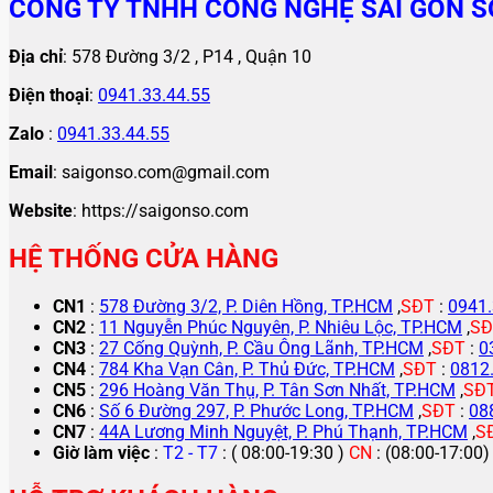
CÔNG TY TNHH CÔNG NGHỆ SÀI GÒN S
Địa chỉ
: 578 Đường 3/2 , P14 , Quận 10
Điện thoại
:
0941.33.44.55
Zalo
:
0941.33.44.55
Email
: saigonso.com@gmail.com
Website
: https://saigonso.com
HỆ THỐNG CỬA HÀNG
CN1
:
578 Đường 3/2, P. Diên Hồng, TP.HCM
,
SĐT
:
0941.
CN2
:
11 Nguyễn Phúc Nguyên, P. Nhiêu Lộc, TP.HCM
,
SĐ
CN3
:
27 Cống Quỳnh, P. Cầu Ông Lãnh, TP.HCM
,
SĐT
:
0
CN4
:
784 Kha Vạn Cân, P. Thủ Đức, TP.HCM
,
SĐT
:
0812
CN5
:
296 Hoàng Văn Thụ, P. Tân Sơn Nhất, TP.HCM
,
SĐ
CN6
:
Số 6 Đường 297, P. Phước Long, TP.HCM
,
SĐT
:
08
CN7
:
44A Lương Minh Nguyệt, P. Phú Thạnh, TP.HCM
,
S
Giờ làm việc
:
T2 - T7
: ( 08:00-19:30 )
CN
: (08:00-17:00)