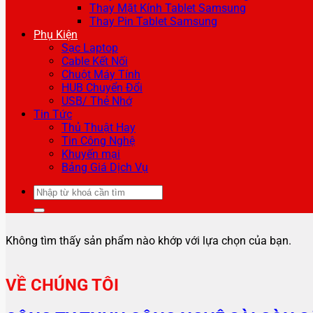
Thay Mặt Kính Tablet Samsung
Thay Pin Tablet Samsung
Phụ Kiện
Sạc Laptop
Cable Kết Nối
Chuột Máy Tính
HUB Chuyển Đổi
USB/ Thẻ Nhớ
Tin Tức
Thủ Thuật Hay
Tin Công Nghệ
Khuyến mại
Bảng Giá Dịch Vụ
Tìm
kiếm:
Không tìm thấy sản phẩm nào khớp với lựa chọn của bạn.
VỀ CHÚNG TÔI