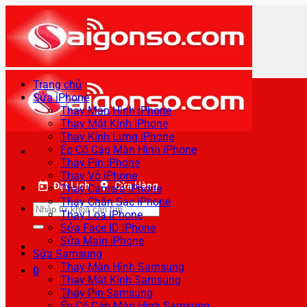
Bỏ
qua
nội
dung
Trang chủ
Sửa iPhone
Thay Màn Hình iPhone
Thay Mặt Kính iPhone
Thay Kính Lưng iPhone
Ép Cổ Cáp Màn Hình iPhone
Thay Pin iPhone
Thay Vỏ iPhone
Đặt Lịch
Cửa Hàng
Thay Camera iPhone
Thay Chân Sạc iPhone
Tìm
Thay Loa iPhone
kiếm:
Sửa Face ID iPhone
Sửa Main iPhone
Sửa Samsung
Thay Màn Hình Samsung
0
Thay Mặt Kính Samsung
Thay Pin Samsung
Ép Cổ Cáp Màn Hình Samsung