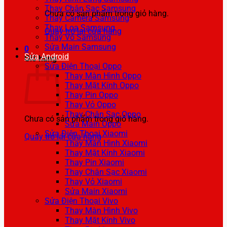
Thay Chân Sạc Samsung
Chưa có sản phẩm trong giỏ hàng.
Thay Camera Samsung
Thay Loa Samsung
Quay trở lại cửa hàng
Thay Vỏ Samsung
Sửa Main Samsung
0
Sửa Android
Giỏ hàng
Sửa Điện Thoại Oppo
Thay Màn Hình Oppo
Thay Mặt Kính Oppo
Thay Pin Oppo
Thay Vỏ Oppo
Thay Chân Sạc Oppo
Chưa có sản phẩm trong giỏ hàng.
Sửa Main Oppo
Sửa Điện Thoại Xiaomi
Quay trở lại cửa hàng
Thay Màn Hình Xiaomi
Thay Mặt Kính Xiaomi
Thay Pin Xiaomi
Thay Chân Sạc Xiaomi
Thay Vỏ Xiaomi
Sửa Main Xiaomi
Sửa Điện Thoại Vivo
Thay Màn Hình Vivo
Thay Mặt Kính Vivo