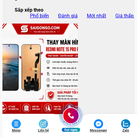
Sắp xếp theo
Phổ biến
Đánh giá
Mới nhất
Giá thấp 
Thay màn hình Redmi Note 15 Pro Plus
Gọi ngay
Menu
Liên hệ
Messenger
Zalo
Được xếp hạng
4.8
5 sao