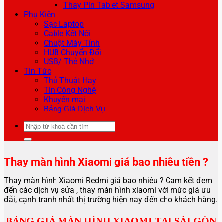
Thay Pin Tablet Samsung
Phụ Kiện
Sạc Laptop
Cable Kết Nối
Chuột Máy Tính
HUB Chuyển Đổi
USB/ Thẻ Nhớ
Tin Tức
Thủ Thuật Hay
Tin Công Nghệ
Khuyến mại
Bảng Giá Dịch Vụ
Tìm
kiếm:
Thay màn hình Xiaomi giá bao nhiêu tiền ?
Thay màn hình Xiaomi Redmi giá bao nhiêu ? Cam kết đem
đến các dịch vụ sửa , thay màn hình xiaomi với mức giá ưu
đãi, cạnh tranh nhất thị trường hiện nay đến cho khách hàng.
BẢNG GIÁ MÀN HÌNH XIAOMI TẠI SÀI GÒN