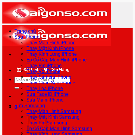
Bỏ
qua
nội
dung
Trang chủ
Sửa iPhone
Thay Màn Hình iPhone
Thay Mặt Kính iPhone
Thay Kính Lưng iPhone
Ép Cổ Cáp Màn Hình iPhone
Thay Pin iPhone
Đặt Lịch
Cửa Hàng
Thay Vỏ iPhone
Thay Camera iPhone
Tìm
Thay Chân Sạc iPhone
kiếm:
Thay Loa iPhone
Sửa Face ID iPhone
Sửa Main iPhone
Sửa Samsung
0
Thay Màn Hình Samsung
Thay Mặt Kính Samsung
Thay Pin Samsung
Ép Cổ Cáp Màn Hình Samsung
Thay Kính Lưng Samsung