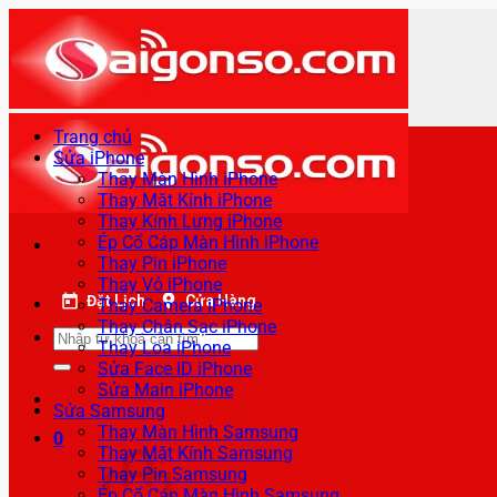
Bỏ
qua
nội
dung
Trang chủ
Sửa iPhone
Thay Màn Hình iPhone
Thay Mặt Kính iPhone
Thay Kính Lưng iPhone
Ép Cổ Cáp Màn Hình iPhone
Thay Pin iPhone
Thay Vỏ iPhone
Đặt Lịch
Cửa Hàng
Thay Camera iPhone
Thay Chân Sạc iPhone
Tìm
Thay Loa iPhone
kiếm:
Sửa Face ID iPhone
Sửa Main iPhone
Sửa Samsung
Thay Màn Hình Samsung
0
Thay Mặt Kính Samsung
Thay Pin Samsung
Ép Cổ Cáp Màn Hình Samsung