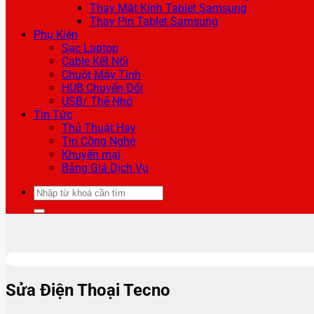
Thay Mặt Kính Tablet Samsung
Thay Pin Tablet Samsung
Phụ Kiện
Sạc Laptop
Cable Kết Nối
Chuột Máy Tính
HUB Chuyển Đổi
USB/ Thẻ Nhớ
Tin Tức
Thủ Thuật Hay
Tin Công Nghệ
Khuyến mại
Bảng Giá Dịch Vụ
Tìm
kiếm:
Sửa Điện Thoại Tecno