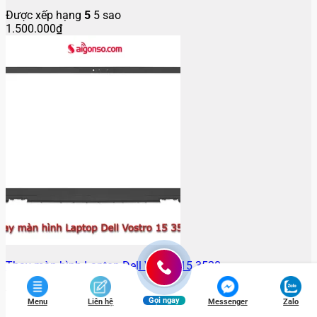
Được xếp hạng
5
5 sao
1.500.000
₫
Thay màn hình Laptop Dell Vostro 15 3520
Được xếp hạng
5
5 sao
Gọi ngay
1.500.000
Menu
₫
Liên hệ
Messenger
Zalo