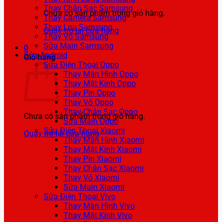
Thay Chân Sạc Samsung
Chưa có sản phẩm trong giỏ hàng.
Thay Camera Samsung
Thay Loa Samsung
Quay trở lại cửa hàng
Thay Vỏ Samsung
Sửa Main Samsung
0
Sửa Android
Giỏ hàng
Sửa Điện Thoại Oppo
Thay Màn Hình Oppo
Thay Mặt Kính Oppo
Thay Pin Oppo
Thay Vỏ Oppo
Thay Chân Sạc Oppo
Chưa có sản phẩm trong giỏ hàng.
Sửa Main Oppo
Sửa Điện Thoại Xiaomi
Quay trở lại cửa hàng
Thay Màn Hình Xiaomi
Thay Mặt Kính Xiaomi
Thay Pin Xiaomi
Thay Chân Sạc Xiaomi
Thay Vỏ Xiaomi
Sửa Main Xiaomi
Sửa Điện Thoại Vivo
Thay Màn Hình Vivo
Thay Mặt Kính Vivo