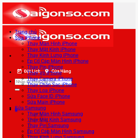
Bỏ
qua
nội
dung
Trang chủ
Sửa iPhone
Thay Màn Hình iPhone
Thay Mặt Kính iPhone
Thay Kính Lưng iPhone
Ép Cổ Cáp Màn Hình iPhone
Thay Pin iPhone
Đặt Lịch
Cửa Hàng
Thay Vỏ iPhone
Thay Camera iPhone
Tìm
Thay Chân Sạc iPhone
kiếm:
Thay Loa iPhone
Sửa Face ID iPhone
Sửa Main iPhone
Sửa Samsung
0
Thay Màn Hình Samsung
Thay Mặt Kính Samsung
Thay Pin Samsung
Ép Cổ Cáp Màn Hình Samsung
Thay Kính Lưng Samsung