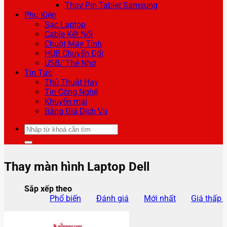
Thay Pin Tablet Samsung
Phụ Kiện
Sạc Laptop
Cable Kết Nối
Chuột Máy Tính
HUB Chuyển Đổi
USB/ Thẻ Nhớ
Tin Tức
Thủ Thuật Hay
Tin Công Nghệ
Khuyến mại
Bảng Giá Dịch Vụ
Tìm
kiếm:
Thay màn hình Laptop Dell
Sắp xếp theo
Phổ biến
Đánh giá
Mới nhất
Giá thấp 