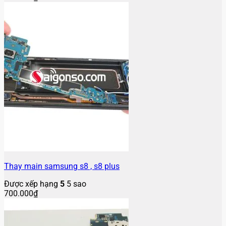
Thay main samsung s8 , s8 plus
Được xếp hạng
5
5 sao
700.000
₫