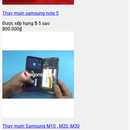
Thay main samsung note 5
Được xếp hạng
5
5 sao
800.000
₫
Thay main Samsung M10 , M20 ,M30