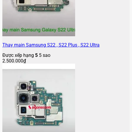
Thay main Samsung S22 , S22 Plus , S22 Ultra
Được xếp hạng
5
5 sao
2.500.000
₫