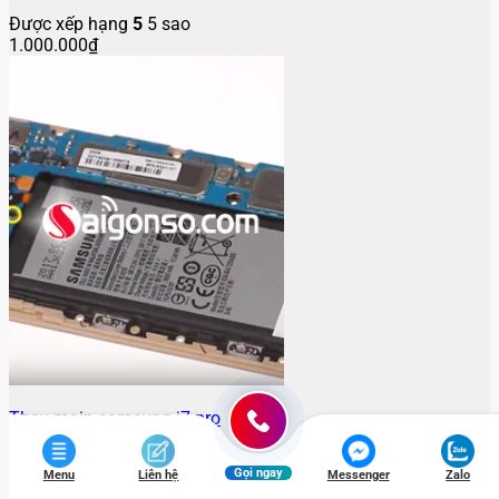
Được xếp hạng
5
5 sao
1.000.000
₫
Thay main samsung j7 pro
Được xếp hạng
5
5 sao
Gọi ngay
1.000.000
Menu
₫
Liên hệ
Messenger
Zalo