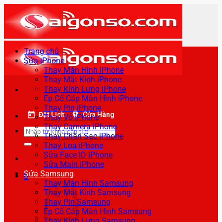
Bỏ
qua
nội
dung
Trang chủ
Sửa iPhone
Thay Màn Hình iPhone
Thay Mặt Kính iPhone
Thay Kính Lưng iPhone
Ép Cổ Cáp Màn Hình iPhone
Thay Pin iPhone
Đặt Lịch
Cửa Hàng
Thay Vỏ iPhone
Thay Camera iPhone
Tìm
Thay Chân Sạc iPhone
kiếm:
Thay Loa iPhone
Sửa Face ID iPhone
Sửa Main iPhone
Sửa Samsung
0
Thay Màn Hình Samsung
Thay Mặt Kính Samsung
Thay Pin Samsung
Ép Cổ Cáp Màn Hình Samsung
Thay Kính Lưng Samsung