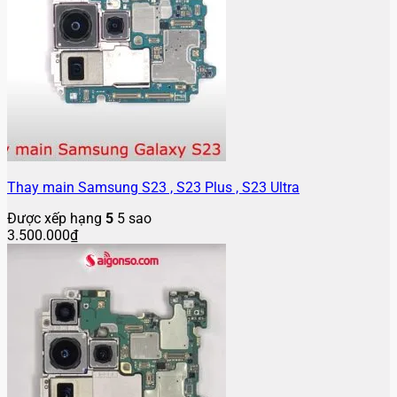
Thay main Samsung S23 , S23 Plus , S23 Ultra
Được xếp hạng
5
5 sao
3.500.000
₫