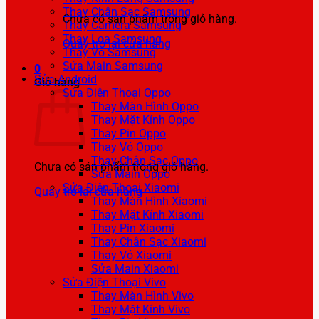
Thay Chân Sạc Samsung
Chưa có sản phẩm trong giỏ hàng.
Thay Camera Samsung
Thay Loa Samsung
Quay trở lại cửa hàng
Thay Vỏ Samsung
Sửa Main Samsung
0
Sửa Android
Giỏ hàng
Sửa Điện Thoại Oppo
Thay Màn Hình Oppo
Thay Mặt Kính Oppo
Thay Pin Oppo
Thay Vỏ Oppo
Thay Chân Sạc Oppo
Chưa có sản phẩm trong giỏ hàng.
Sửa Main Oppo
Sửa Điện Thoại Xiaomi
Quay trở lại cửa hàng
Thay Màn Hình Xiaomi
Thay Mặt Kính Xiaomi
Thay Pin Xiaomi
Thay Chân Sạc Xiaomi
Thay Vỏ Xiaomi
Sửa Main Xiaomi
Sửa Điện Thoại Vivo
Thay Màn Hình Vivo
Thay Mặt Kính Vivo