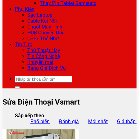
Thay Pin Tablet Samsung
Phụ Kiện
Sạc Laptop
Cable Kết Nối
Chuột Máy Tính
HUB Chuyển Đổi
USB/ Thẻ Nhớ
Tin Tức
Thủ Thuật Hay
Tin Công Nghệ
Khuyến mại
Bảng Giá Dịch Vụ
Tìm
kiếm:
Sửa Điện Thoại Vsmart
Sắp xếp theo
Phổ biến
Đánh giá
Mới nhất
Giá thấp 