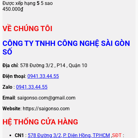
Được xếp hạng
5
5 sao
450.000
₫
VỀ CHÚNG TÔI
CÔNG TY TNHH CÔNG NGHỆ SÀI GÒN
SỐ
Địa chỉ
: 578 Đường 3/2 , P14 , Quận 10
Điện thoại
:
0941.33.44.55
Zalo
:
0941.33.44.55
Email
: saigonso.com@gmail.com
Website
: https://saigonso.com
HỆ THỐNG CỬA HÀNG
CN1
:
578 Đường 3/2, P. Diên Hồng, TP.HCM
,
SĐT
: