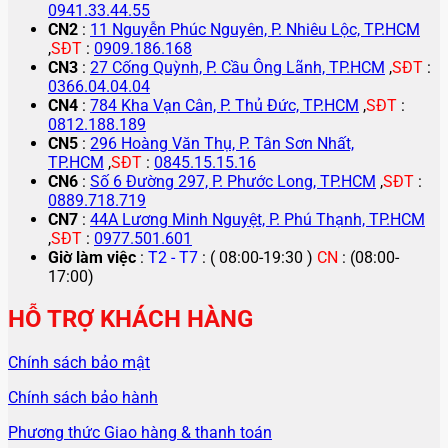
0941.33.44.55
CN2
:
11 Nguyễn Phúc Nguyên, P. Nhiêu Lộc, TP.HCM
,
SĐT
:
0909.186.168
CN3
:
27 Cống Quỳnh, P. Cầu Ông Lãnh, TP.HCM
,
SĐT
:
0366.04.04.04
CN4
:
784 Kha Vạn Cân, P. Thủ Đức, TP.HCM
,
SĐT
:
0812.188.189
CN5
:
296 Hoàng Văn Thụ, P. Tân Sơn Nhất,
TP.HCM
,
SĐT
:
0845.15.15.16
CN6
:
Số 6 Đường 297, P. Phước Long, TP.HCM
,
SĐT
:
0889.718.719
CN7
:
44A Lương Minh Nguyệt, P. Phú Thạnh, TP.HCM
,
SĐT
:
0977.501.601
Giờ làm việc
:
T2 - T7
: ( 08:00-19:30 )
CN
: (08:00-
17:00)
HỖ TRỢ KHÁCH HÀNG
Chính sách bảo mật
Chính sách bảo hành
Phương thức Giao hàng & thanh toán