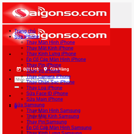
Bỏ
qua
nội
dung
Trang chủ
Sửa iPhone
Thay Màn Hình iPhone
Thay Mặt Kính iPhone
Thay Kính Lưng iPhone
Ép Cổ Cáp Màn Hình iPhone
Thay Pin iPhone
Đặt Lịch
Cửa Hàng
Thay Vỏ iPhone
Thay Camera iPhone
Tìm
Thay Chân Sạc iPhone
kiếm:
Thay Loa iPhone
Sửa Face ID iPhone
Sửa Main iPhone
Sửa Samsung
0
Thay Màn Hình Samsung
Thay Mặt Kính Samsung
Thay Pin Samsung
Ép Cổ Cáp Màn Hình Samsung
Thay Kính Lưng Samsung