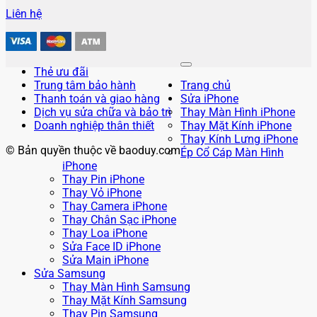
Liên hệ
Thẻ ưu đãi
Trung tâm bảo hành
Trang chủ
Thanh toán và giao hàng
Sửa iPhone
Dịch vụ sửa chữa và bảo trì
Thay Màn Hình iPhone
Doanh nghiệp thân thiết
Thay Mặt Kính iPhone
Thay Kính Lưng iPhone
© Bản quyền thuộc về baoduy.com
Ép Cổ Cáp Màn Hình
iPhone
Thay Pin iPhone
Thay Vỏ iPhone
Thay Camera iPhone
Thay Chân Sạc iPhone
Thay Loa iPhone
Sửa Face ID iPhone
Sửa Main iPhone
Sửa Samsung
Thay Màn Hình Samsung
Thay Mặt Kính Samsung
Thay Pin Samsung