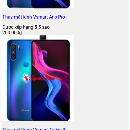
Thay mặt kính Vsmart Aris Pro
Được xếp hạng
5
5 sao
200.000
₫
Thay mặt kính Vsmart Active 3