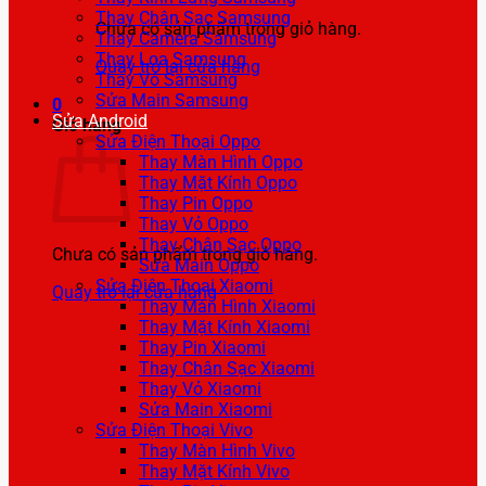
Thay Chân Sạc Samsung
Chưa có sản phẩm trong giỏ hàng.
Thay Camera Samsung
Thay Loa Samsung
Quay trở lại cửa hàng
Thay Vỏ Samsung
Sửa Main Samsung
0
Sửa Android
Giỏ hàng
Sửa Điện Thoại Oppo
Thay Màn Hình Oppo
Thay Mặt Kính Oppo
Thay Pin Oppo
Thay Vỏ Oppo
Thay Chân Sạc Oppo
Chưa có sản phẩm trong giỏ hàng.
Sửa Main Oppo
Sửa Điện Thoại Xiaomi
Quay trở lại cửa hàng
Thay Màn Hình Xiaomi
Thay Mặt Kính Xiaomi
Thay Pin Xiaomi
Thay Chân Sạc Xiaomi
Thay Vỏ Xiaomi
Sửa Main Xiaomi
Sửa Điện Thoại Vivo
Thay Màn Hình Vivo
Thay Mặt Kính Vivo