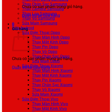
Thay Chân Sạc Samsung
Chưa có sản phẩm trong giỏ hàng.
Thay Camera Samsung
Thay Loa Samsung
Quay trở lại cửa hàng
Thay Vỏ Samsung
Sửa Main Samsung
0
Sửa Android
Giỏ hàng
Sửa Điện Thoại Oppo
Thay Màn Hình Oppo
Thay Mặt Kính Oppo
Thay Pin Oppo
Thay Vỏ Oppo
Thay Chân Sạc Oppo
Chưa có sản phẩm trong giỏ hàng.
Sửa Main Oppo
Sửa Điện Thoại Xiaomi
Quay trở lại cửa hàng
Thay Màn Hình Xiaomi
Thay Mặt Kính Xiaomi
Thay Pin Xiaomi
Thay Chân Sạc Xiaomi
Thay Vỏ Xiaomi
Sửa Main Xiaomi
Sửa Điện Thoại Vivo
Thay Màn Hình Vivo
Thay Mặt Kính Vivo