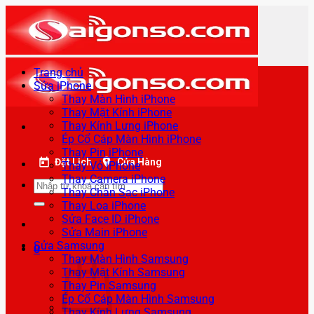
Bỏ
qua
nội
dung
Trang chủ
Sửa iPhone
Thay Màn Hình iPhone
Thay Mặt Kính iPhone
Thay Kính Lưng iPhone
Ép Cổ Cáp Màn Hình iPhone
Thay Pin iPhone
Đặt Lịch
Cửa Hàng
Thay Vỏ iPhone
Thay Camera iPhone
Tìm
Thay Chân Sạc iPhone
kiếm:
Thay Loa iPhone
Sửa Face ID iPhone
Sửa Main iPhone
Sửa Samsung
0
Thay Màn Hình Samsung
Thay Mặt Kính Samsung
Thay Pin Samsung
Ép Cổ Cáp Màn Hình Samsung
Thay Kính Lưng Samsung