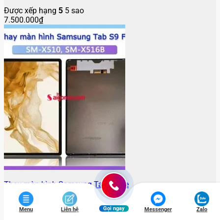
Được xếp hạng
5
5 sao
7.500.000
₫
Thay màn hình Samsung Tab S9 Fe
Được xếp hạng
5
5 sao
Gọi ngay
1.600.000
Menu
₫
Liên hệ
Messenger
Zalo