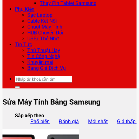
Thay Pin Tablet Samsung
Phụ Kiện
Sạc Laptop
Cable Kết Nối
Chuột Máy Tính
HUB Chuyển Đổi
USB/ Thẻ Nhớ
Tin Tức
Thủ Thuật Hay
Tin Công Nghệ
Khuyến mại
Bảng Giá Dịch Vụ
Tìm
kiếm:
Sửa Máy Tính Bảng Samsung
Sắp xếp theo
Phổ biến
Đánh giá
Mới nhất
Giá thấp 