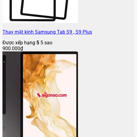
Thay mặt kính Samsung Tab S9 , S9 Plus
Được xếp hạng
5
5 sao
900.000
₫