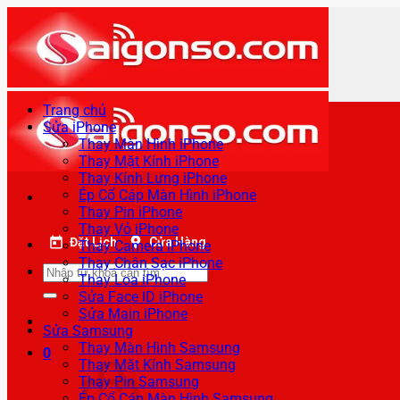
Bỏ
qua
nội
dung
Trang chủ
Sửa iPhone
Thay Màn Hình iPhone
Thay Mặt Kính iPhone
Thay Kính Lưng iPhone
Ép Cổ Cáp Màn Hình iPhone
Thay Pin iPhone
Thay Vỏ iPhone
Đặt Lịch
Cửa Hàng
Thay Camera iPhone
Thay Chân Sạc iPhone
Tìm
Thay Loa iPhone
kiếm:
Sửa Face ID iPhone
Sửa Main iPhone
Sửa Samsung
Thay Màn Hình Samsung
0
Thay Mặt Kính Samsung
Thay Pin Samsung
Ép Cổ Cáp Màn Hình Samsung