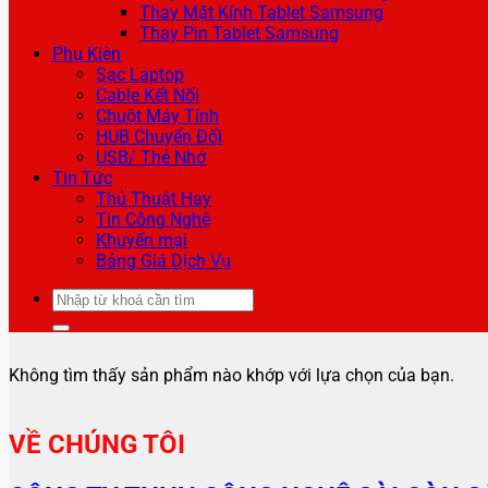
Thay Mặt Kính Tablet Samsung
Thay Pin Tablet Samsung
Phụ Kiện
Sạc Laptop
Cable Kết Nối
Chuột Máy Tính
HUB Chuyển Đổi
USB/ Thẻ Nhớ
Tin Tức
Thủ Thuật Hay
Tin Công Nghệ
Khuyến mại
Bảng Giá Dịch Vụ
Tìm
kiếm:
Không tìm thấy sản phẩm nào khớp với lựa chọn của bạn.
VỀ CHÚNG TÔI