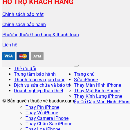
HỖ TRỢ KHÁCH HÀNG
Chính sách bảo mật
Chính sách bảo hành
Phương thức Giao hàng & thanh toán
Liên hệ
Thẻ ưu đãi
Trung tâm bảo hành
Trang chủ
Thanh toán và giao hàng
Sửa iPhone
Dịch vụ sửa chữa và bảo trì
Thay Màn Hình iPhone
Doanh nghiệp thân thiết
Thay Mặt Kính iPhone
Thay Kính Lưng iPhone
© Bản quyền thuộc về baoduy.com
Ép Cổ Cáp Màn Hình iPhon
Thay Pin iPhone
Thay Vỏ iPhone
Thay Camera iPhone
Thay Chân Sạc iPhone
Thay Loa iPhone