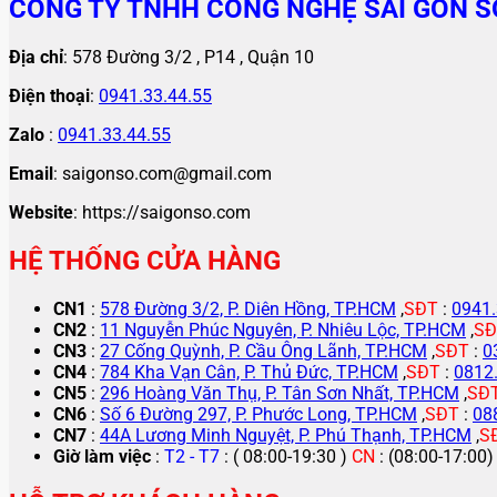
CÔNG TY TNHH CÔNG NGHỆ SÀI GÒN S
Địa chỉ
: 578 Đường 3/2 , P14 , Quận 10
Điện thoại
:
0941.33.44.55
Zalo
:
0941.33.44.55
Email
: saigonso.com@gmail.com
Website
: https://saigonso.com
HỆ THỐNG CỬA HÀNG
CN1
:
578 Đường 3/2, P. Diên Hồng, TP.HCM
,
SĐT
:
0941.
CN2
:
11 Nguyễn Phúc Nguyên, P. Nhiêu Lộc, TP.HCM
,
SĐ
CN3
:
27 Cống Quỳnh, P. Cầu Ông Lãnh, TP.HCM
,
SĐT
:
0
CN4
:
784 Kha Vạn Cân, P. Thủ Đức, TP.HCM
,
SĐT
:
0812
CN5
:
296 Hoàng Văn Thụ, P. Tân Sơn Nhất, TP.HCM
,
SĐ
CN6
:
Số 6 Đường 297, P. Phước Long, TP.HCM
,
SĐT
:
08
CN7
:
44A Lương Minh Nguyệt, P. Phú Thạnh, TP.HCM
,
S
Giờ làm việc
:
T2 - T7
: ( 08:00-19:30 )
CN
: (08:00-17:00)