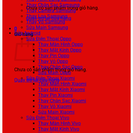
Thay Chân Sạc Samsung
Chưa có sản phẩm trong giỏ hàng.
Thay Camera Samsung
Thay Loa Samsung
Quay trở lại cửa hàng
Thay Vỏ Samsung
Sửa Main Samsung
0
Sửa Android
Giỏ hàng
Sửa Điện Thoại Oppo
Thay Màn Hình Oppo
Thay Mặt Kính Oppo
Thay Pin Oppo
Thay Vỏ Oppo
Thay Chân Sạc Oppo
Chưa có sản phẩm trong giỏ hàng.
Sửa Main Oppo
Sửa Điện Thoại Xiaomi
Quay trở lại cửa hàng
Thay Màn Hình Xiaomi
Thay Mặt Kính Xiaomi
Thay Pin Xiaomi
Thay Chân Sạc Xiaomi
Thay Vỏ Xiaomi
Sửa Main Xiaomi
Sửa Điện Thoại Vivo
Thay Màn Hình Vivo
Thay Mặt Kính Vivo