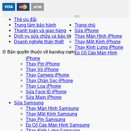
Thẻ ưu đãi
Trung tâm bảo hành
Trang chủ
Thanh toán và giao hàng
Sửa iPhone
Dịch vụ sửa chữa và bảo trì
Thay Màn Hình iPhone
Doanh nghiệp thân thiết
Thay Mặt Kính iPhone
Thay Kính Lưng iPhone
© Bản quyền thuộc về baoduy.com
Ép Cổ Cáp Màn Hình
iPhone
Thay Pin iPhone
Thay Vỏ iPhone
Thay Camera iPhone
Thay Chân Sạc iPhone
Thay Loa iPhone
Sửa Face ID iPhone
Sửa Main iPhone
Sửa Samsung
Thay Màn Hình Samsung
Thay Mặt Kính Samsung
Thay Pin Samsung
Ép Cổ Cáp Màn Hình Samsung
Thay Kính Lưng Samsung