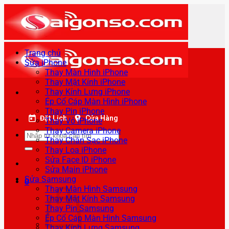
Bỏ
qua
nội
dung
Trang chủ
Sửa iPhone
Thay Màn Hình iPhone
Thay Mặt Kính iPhone
Thay Kính Lưng iPhone
Ép Cổ Cáp Màn Hình iPhone
Thay Pin iPhone
Đặt Lịch
Cửa Hàng
Thay Vỏ iPhone
Thay Camera iPhone
Tìm
Thay Chân Sạc iPhone
kiếm:
Thay Loa iPhone
Sửa Face ID iPhone
Sửa Main iPhone
Sửa Samsung
0
Thay Màn Hình Samsung
Thay Mặt Kính Samsung
Thay Pin Samsung
Ép Cổ Cáp Màn Hình Samsung
Thay Kính Lưng Samsung