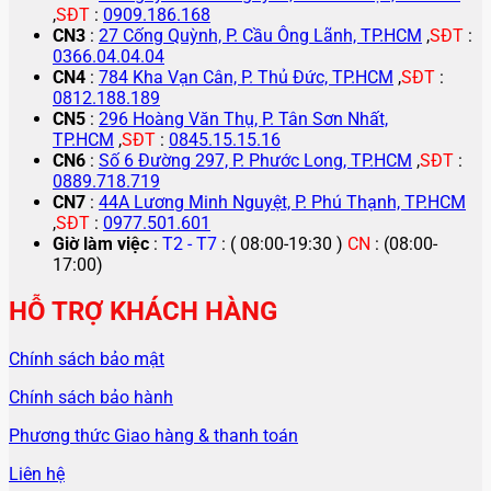
,
SĐT
:
0909.186.168
CN3
:
27 Cống Quỳnh, P. Cầu Ông Lãnh, TP.HCM
,
SĐT
:
0366.04.04.04
CN4
:
784 Kha Vạn Cân, P. Thủ Đức, TP.HCM
,
SĐT
:
0812.188.189
CN5
:
296 Hoàng Văn Thụ, P. Tân Sơn Nhất,
TP.HCM
,
SĐT
:
0845.15.15.16
CN6
:
Số 6 Đường 297, P. Phước Long, TP.HCM
,
SĐT
:
0889.718.719
CN7
:
44A Lương Minh Nguyệt, P. Phú Thạnh, TP.HCM
,
SĐT
:
0977.501.601
Giờ làm việc
:
T2 - T7
: ( 08:00-19:30 )
CN
: (08:00-
17:00)
HỖ TRỢ KHÁCH HÀNG
Chính sách bảo mật
Chính sách bảo hành
Phương thức Giao hàng & thanh toán
Liên hệ