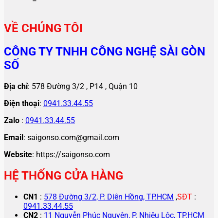
VỀ CHÚNG TÔI
CÔNG TY TNHH CÔNG NGHỆ SÀI GÒN
SỐ
Địa chỉ
: 578 Đường 3/2 , P14 , Quận 10
Điện thoại
:
0941.33.44.55
Zalo
:
0941.33.44.55
Email
: saigonso.com@gmail.com
Website
: https://saigonso.com
HỆ THỐNG CỬA HÀNG
CN1
:
578 Đường 3/2, P. Diên Hồng, TP.HCM
,
SĐT
:
0941.33.44.55
CN2
:
11 Nguyễn Phúc Nguyên, P. Nhiêu Lộc, TP.HCM