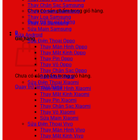
Thay Chân Sạc Samsung
Chưa có sản phẩm trong giỏ hàng.
Thay Camera Samsung
Thay Loa Samsung
Quay trở lại cửa hàng
Thay Vỏ Samsung
Sửa Main Samsung
0
Sửa Android
Giỏ hàng
Sửa Điện Thoại Oppo
Thay Màn Hình Oppo
Thay Mặt Kính Oppo
Thay Pin Oppo
Thay Vỏ Oppo
Thay Chân Sạc Oppo
Chưa có sản phẩm trong giỏ hàng.
Sửa Main Oppo
Sửa Điện Thoại Xiaomi
Quay trở lại cửa hàng
Thay Màn Hình Xiaomi
Thay Mặt Kính Xiaomi
Thay Pin Xiaomi
Thay Chân Sạc Xiaomi
Thay Vỏ Xiaomi
Sửa Main Xiaomi
Sửa Điện Thoại Vivo
Thay Màn Hình Vivo
Thay Mặt Kính Vivo