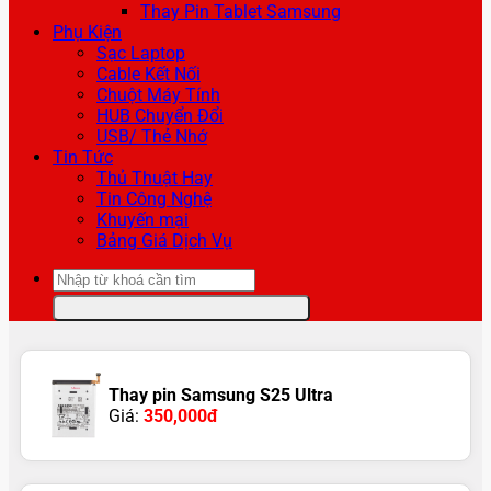
Thay Pin Tablet Samsung
Phụ Kiện
Sạc Laptop
Cable Kết Nối
Chuột Máy Tính
HUB Chuyển Đổi
USB/ Thẻ Nhớ
Tin Tức
Thủ Thuật Hay
Tin Công Nghệ
Khuyến mại
Bảng Giá Dịch Vụ
Tìm
kiếm:
Thay pin Samsung S25 Ultra
Giá:
350,000đ