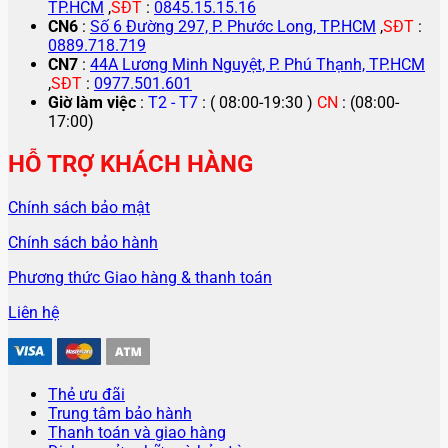
TP.HCM
,
SĐT
:
0845.15.15.16
CN6
:
Số 6 Đường 297, P. Phước Long, TP.HCM
,
SĐT
:
0889.718.719
CN7
:
44A Lương Minh Nguyệt, P. Phú Thạnh, TP.HCM
,
SĐT
:
0977.501.601
Giờ làm việc
:
T2 - T7
: ( 08:00-19:30 )
CN
: (08:00-
17:00)
HỖ TRỢ KHÁCH HÀNG
Chính sách bảo mật
Chính sách bảo hành
Phương thức Giao hàng & thanh toán
Liên hệ
Thẻ ưu đãi
Trung tâm bảo hành
Thanh toán và giao hàng