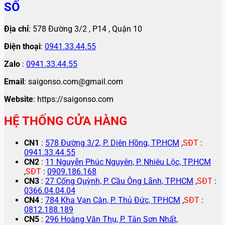
SỐ
Địa chỉ
: 578 Đường 3/2 , P14 , Quận 10
Điện thoại
:
0941.33.44.55
Zalo
:
0941.33.44.55
Email
: saigonso.com@gmail.com
Website
: https://saigonso.com
HỆ THỐNG CỬA HÀNG
CN1
:
578 Đường 3/2, P. Diên Hồng, TP.HCM
,
SĐT
:
0941.33.44.55
CN2
:
11 Nguyễn Phúc Nguyên, P. Nhiêu Lộc, TP.HCM
,
SĐT
:
0909.186.168
CN3
:
27 Cống Quỳnh, P. Cầu Ông Lãnh, TP.HCM
,
SĐT
:
0366.04.04.04
CN4
:
784 Kha Vạn Cân, P. Thủ Đức, TP.HCM
,
SĐT
:
0812.188.189
CN5
:
296 Hoàng Văn Thụ, P. Tân Sơn Nhất,