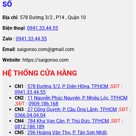
SỐ
Địa chỉ
: 578 Đường 3/2 , P14 , Quận 10
Điện thoại
:
0941.33.44.55
Zalo
:
0941.33.44.55
Email
: saigonso.com@gmail.com
Website
: https://saigonso.com
HỆ THỐNG CỬA HÀNG
CN1
:
578 Đường 3/2, P. Diên Hồng, TP.HCM
,
SĐT
:
0941.33.44.55
CN2
:
11 Nguyễn Phúc Nguyên, P. Nhiêu Lộc, TP.HCM
,
SĐT
:
0909.186.168
CN3
:
27 Cống Quỳnh, P. Cầu Ông Lãnh, TP.HCM
,
SĐT
:
0366.04.04.04
CN4
:
784 Kha Vạn Cân, P. Thủ Đức, TP.HCM
,
SĐT
:
0812.188.189
CN5
:
296 Hoàng Văn Thụ, P. Tân Sơn Nhất,