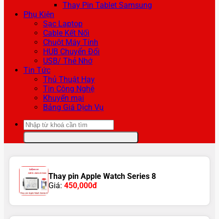
Thay Pin Tablet Samsung
Phụ Kiện
Sạc Laptop
Cable Kết Nối
Chuột Máy Tính
HUB Chuyển Đổi
USB/ Thẻ Nhớ
Tin Tức
Thủ Thuật Hay
Tin Công Nghệ
Khuyến mại
Bảng Giá Dịch Vụ
Tìm
kiếm:
Thay pin Apple Watch Series 8
Giá:
450,000đ