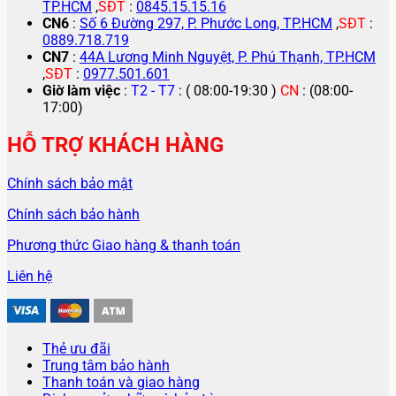
TP.HCM
,
SĐT
:
0845.15.15.16
CN6
:
Số 6 Đường 297, P. Phước Long, TP.HCM
,
SĐT
:
0889.718.719
CN7
:
44A Lương Minh Nguyệt, P. Phú Thạnh, TP.HCM
,
SĐT
:
0977.501.601
Giờ làm việc
:
T2 - T7
: ( 08:00-19:30 )
CN
: (08:00-
17:00)
HỖ TRỢ KHÁCH HÀNG
Chính sách bảo mật
Chính sách bảo hành
Phương thức Giao hàng & thanh toán
Liên hệ
Thẻ ưu đãi
Trung tâm bảo hành
Thanh toán và giao hàng