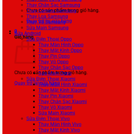
Thay Chân Sạc Samsung
Chưa có sản phẩm trong giỏ hàng.
Thay Camera Samsung
Thay Loa Samsung
Quay trở lại cửa hàng
Thay Vỏ Samsung
Sửa Main Samsung
0
Sửa Android
Giỏ hàng
Sửa Điện Thoại Oppo
Thay Màn Hình Oppo
Thay Mặt Kính Oppo
Thay Pin Oppo
Thay Vỏ Oppo
Thay Chân Sạc Oppo
Chưa có sản phẩm trong giỏ hàng.
Sửa Main Oppo
Sửa Điện Thoại Xiaomi
Quay trở lại cửa hàng
Thay Màn Hình Xiaomi
Thay Mặt Kính Xiaomi
Thay Pin Xiaomi
Thay Chân Sạc Xiaomi
Thay Vỏ Xiaomi
Sửa Main Xiaomi
Sửa Điện Thoại Vivo
Thay Màn Hình Vivo
Thay Mặt Kính Vivo