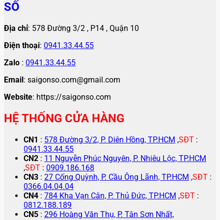
SỐ
Địa chỉ
: 578 Đường 3/2 , P14 , Quận 10
Điện thoại
:
0941.33.44.55
Zalo
:
0941.33.44.55
Email
: saigonso.com@gmail.com
Website
: https://saigonso.com
HỆ THỐNG CỬA HÀNG
CN1
:
578 Đường 3/2, P. Diên Hồng, TP.HCM
,
SĐT
:
0941.33.44.55
CN2
:
11 Nguyễn Phúc Nguyên, P. Nhiêu Lộc, TP.HCM
,
SĐT
:
0909.186.168
CN3
:
27 Cống Quỳnh, P. Cầu Ông Lãnh, TP.HCM
,
SĐT
:
0366.04.04.04
CN4
:
784 Kha Vạn Cân, P. Thủ Đức, TP.HCM
,
SĐT
:
0812.188.189
CN5
:
296 Hoàng Văn Thụ, P. Tân Sơn Nhất,