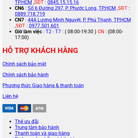
TP.HCM
,
SĐT
:
0845.15.15.16
CN6
:
Số 6 Đường 297, P. Phước Long, TP.HCM
,
SĐT
:
0889.718.719
CN7
:
44A Lương Minh Nguyệt, P. Phú Thạnh, TP.HCM
,
SĐT
:
0977.501.601
Giờ làm việc
:
T2 - T7
: ( 08:00-19:30 )
CN
: (08:00-
17:00)
HỖ TRỢ KHÁCH HÀNG
Chính sách bảo mật
Chính sách bảo hành
Phương thức Giao hàng & thanh toán
Liên hệ
Thẻ ưu đãi
Trung tâm bảo hành
Thanh toán và giao hàng