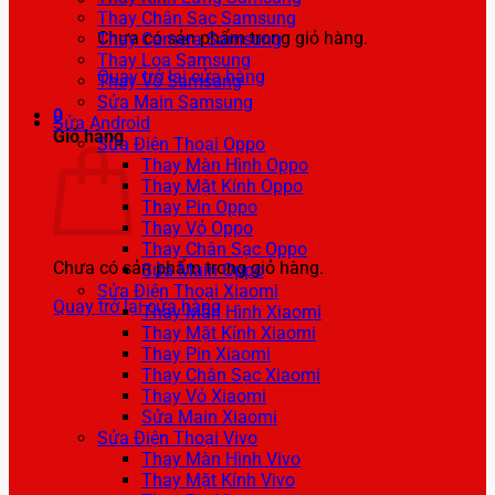
Thay Chân Sạc Samsung
Chưa có sản phẩm trong giỏ hàng.
Thay Camera Samsung
Thay Loa Samsung
Quay trở lại cửa hàng
Thay Vỏ Samsung
Sửa Main Samsung
0
Sửa Android
Giỏ hàng
Sửa Điện Thoại Oppo
Thay Màn Hình Oppo
Thay Mặt Kính Oppo
Thay Pin Oppo
Thay Vỏ Oppo
Thay Chân Sạc Oppo
Chưa có sản phẩm trong giỏ hàng.
Sửa Main Oppo
Sửa Điện Thoại Xiaomi
Quay trở lại cửa hàng
Thay Màn Hình Xiaomi
Thay Mặt Kính Xiaomi
Thay Pin Xiaomi
Thay Chân Sạc Xiaomi
Thay Vỏ Xiaomi
Sửa Main Xiaomi
Sửa Điện Thoại Vivo
Thay Màn Hình Vivo
Thay Mặt Kính Vivo