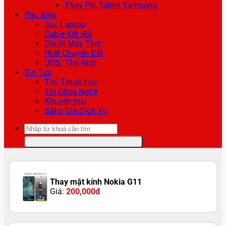
Thay Pin Tablet Samsung
Phụ Kiện
Sạc Laptop
Cable Kết Nối
Chuột Máy Tính
HUB Chuyển Đổi
USB/ Thẻ Nhớ
Tin Tức
Thủ Thuật Hay
Tin Công Nghệ
Khuyến mại
Bảng Giá Dịch Vụ
Tìm
kiếm:
Thay mặt kính Nokia G11
Giá:
200,000đ