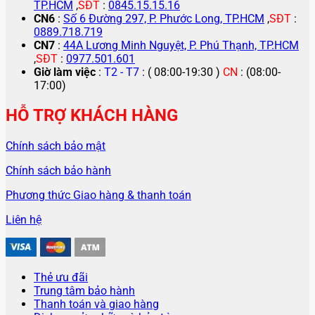
TP.HCM
,
SĐT
:
0845.15.15.16
CN6
:
Số 6 Đường 297, P. Phước Long, TP.HCM
,
SĐT
:
0889.718.719
CN7
:
44A Lương Minh Nguyệt, P. Phú Thạnh, TP.HCM
,
SĐT
:
0977.501.601
Giờ làm việc
:
T2 - T7
: ( 08:00-19:30 )
CN
: (08:00-
17:00)
HỖ TRỢ KHÁCH HÀNG
Chính sách bảo mật
Chính sách bảo hành
Phương thức Giao hàng & thanh toán
Liên hệ
Thẻ ưu đãi
Trung tâm bảo hành
Thanh toán và giao hàng