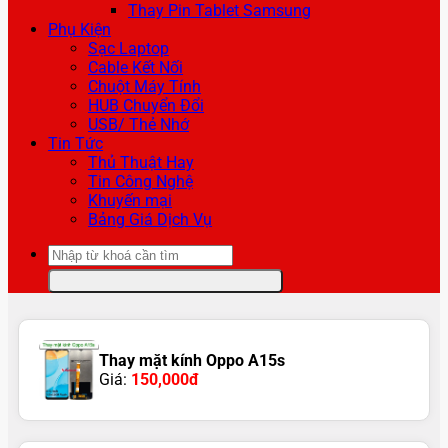
Thay Pin Tablet Samsung
Phụ Kiện
Sạc Laptop
Cable Kết Nối
Chuột Máy Tính
HUB Chuyển Đổi
USB/ Thẻ Nhớ
Tin Tức
Thủ Thuật Hay
Tin Công Nghệ
Khuyến mại
Bảng Giá Dịch Vụ
Tìm
kiếm:
Thay mặt kính Oppo A15s
Giá:
150,000đ