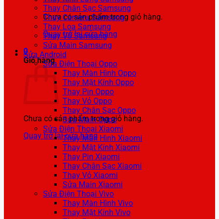
Thay Chân Sạc Samsung
Chưa có sản phẩm trong giỏ hàng.
Thay Camera Samsung
Thay Loa Samsung
Quay trở lại cửa hàng
Thay Vỏ Samsung
Sửa Main Samsung
0
Sửa Android
Giỏ hàng
Sửa Điện Thoại Oppo
Thay Màn Hình Oppo
Thay Mặt Kính Oppo
Thay Pin Oppo
Thay Vỏ Oppo
Thay Chân Sạc Oppo
Chưa có sản phẩm trong giỏ hàng.
Sửa Main Oppo
Sửa Điện Thoại Xiaomi
Quay trở lại cửa hàng
Thay Màn Hình Xiaomi
Thay Mặt Kính Xiaomi
Thay Pin Xiaomi
Thay Chân Sạc Xiaomi
Thay Vỏ Xiaomi
Sửa Main Xiaomi
Sửa Điện Thoại Vivo
Thay Màn Hình Vivo
Thay Mặt Kính Vivo