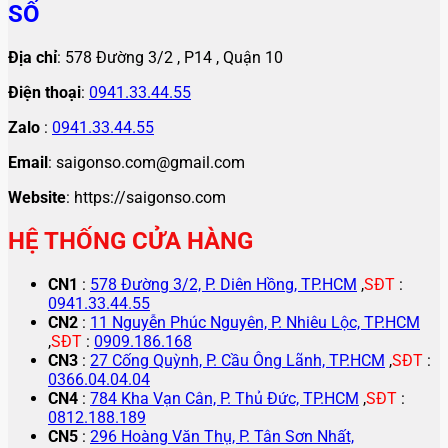
SỐ
Địa chỉ
: 578 Đường 3/2 , P14 , Quận 10
Điện thoại
:
0941.33.44.55
Zalo
:
0941.33.44.55
Email
: saigonso.com@gmail.com
Website
: https://saigonso.com
HỆ THỐNG CỬA HÀNG
CN1
:
578 Đường 3/2, P. Diên Hồng, TP.HCM
,
SĐT
:
0941.33.44.55
CN2
:
11 Nguyễn Phúc Nguyên, P. Nhiêu Lộc, TP.HCM
,
SĐT
:
0909.186.168
CN3
:
27 Cống Quỳnh, P. Cầu Ông Lãnh, TP.HCM
,
SĐT
:
0366.04.04.04
CN4
:
784 Kha Vạn Cân, P. Thủ Đức, TP.HCM
,
SĐT
:
0812.188.189
CN5
:
296 Hoàng Văn Thụ, P. Tân Sơn Nhất,