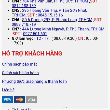
CN4
:
784 Kha Vạn Cân, P. Thủ Đức, TP.HCM
,
SĐT
:
0812.188.189
CN5
:
296 Hoàng Văn Thụ, P. Tân Sơn Nhất,
TP.HCM
,
SĐT
:
0845.15.15.16
CN6
:
Số 6 Đường 297, P. Phước Long, TP.HCM
,
SĐT
:
0889.718.719
CN7
:
44A Lương Minh Nguyệt, P. Phú Thạnh, TP.HCM
,
SĐT
:
0977.501.601
Giờ làm việc
:
T2 - T7
: ( 08:00-19:30 )
CN
: (08:00-
17:00)
HỖ TRỢ KHÁCH HÀNG
Chính sách bảo mật
Chính sách bảo hành
Phương thức Giao hàng & thanh toán
Liên hệ