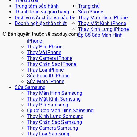
Thẻ ưu đãi
Trung tâm bảo hành
Trang chủ
Thanh toán và giao hàng
Sửa iPhone
Dịch vụ sửa chữa và bảo trì
Thay Màn Hình iPhone
Doanh nghiệp thân thiết
Thay Mặt Kính iPhone
Thay Kính Lưng iPhone
© Bản quyền thuộc về baoduy.com
Ép Cổ Cáp Màn Hình
iPhone
Thay Pin iPhone
Thay Vỏ iPhone
Thay Camera iPhone
Thay Chân Sạc iPhone
Thay Loa iPhone
Sửa Face ID iPhone
Sửa Main iPhone
Sửa Samsung
Thay Màn Hình Samsung
Thay Mặt Kính Samsung
Thay Pin Samsung
Ép Cổ Cáp Màn Hình Samsung
Thay Kính Lưng Samsung
Thay Chân Sạc Samsung
Thay Camera Samsung
Thay Loa Samsung