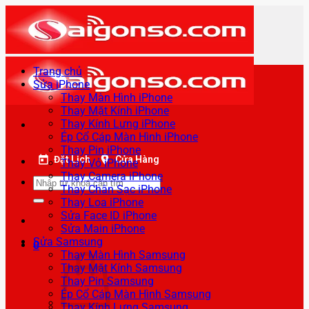
Bỏ
qua
nội
dung
Trang chủ
Sửa iPhone
Thay Màn Hình iPhone
Thay Mặt Kính iPhone
Thay Kính Lưng iPhone
Ép Cổ Cáp Màn Hình iPhone
Thay Pin iPhone
Đặt Lịch
Cửa Hàng
Thay Vỏ iPhone
Thay Camera iPhone
Tìm
Thay Chân Sạc iPhone
kiếm:
Thay Loa iPhone
Sửa Face ID iPhone
Sửa Main iPhone
Sửa Samsung
0
Thay Màn Hình Samsung
Thay Mặt Kính Samsung
Thay Pin Samsung
Ép Cổ Cáp Màn Hình Samsung
Thay Kính Lưng Samsung