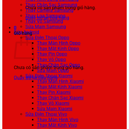
Thay Chân Sạc Samsung
Chưa có sản phẩm trong giỏ hàng.
Thay Camera Samsung
Thay Loa Samsung
Quay trở lại cửa hàng
Thay Vỏ Samsung
Sửa Main Samsung
0
Sửa Android
Giỏ hàng
Sửa Điện Thoại Oppo
Thay Màn Hình Oppo
Thay Mặt Kính Oppo
Thay Pin Oppo
Thay Vỏ Oppo
Thay Chân Sạc Oppo
Chưa có sản phẩm trong giỏ hàng.
Sửa Main Oppo
Sửa Điện Thoại Xiaomi
Quay trở lại cửa hàng
Thay Màn Hình Xiaomi
Thay Mặt Kính Xiaomi
Thay Pin Xiaomi
Thay Chân Sạc Xiaomi
Thay Vỏ Xiaomi
Sửa Main Xiaomi
Sửa Điện Thoại Vivo
Thay Màn Hình Vivo
Thay Mặt Kính Vivo