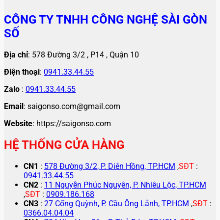
CÔNG TY TNHH CÔNG NGHỆ SÀI GÒN
SỐ
Địa chỉ
: 578 Đường 3/2 , P14 , Quận 10
Điện thoại
:
0941.33.44.55
Zalo
:
0941.33.44.55
Email
: saigonso.com@gmail.com
Website
: https://saigonso.com
HỆ THỐNG CỬA HÀNG
CN1
:
578 Đường 3/2, P. Diên Hồng, TP.HCM
,
SĐT
:
0941.33.44.55
CN2
:
11 Nguyễn Phúc Nguyên, P. Nhiêu Lộc, TP.HCM
,
SĐT
:
0909.186.168
CN3
:
27 Cống Quỳnh, P. Cầu Ông Lãnh, TP.HCM
,
SĐT
:
0366.04.04.04