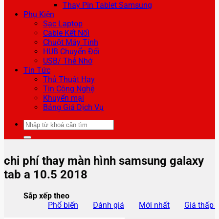
Thay Pin Tablet Samsung
Phụ Kiện
Sạc Laptop
Cable Kết Nối
Chuột Máy Tính
HUB Chuyển Đổi
USB/ Thẻ Nhớ
Tin Tức
Thủ Thuật Hay
Tin Công Nghệ
Khuyến mại
Bảng Giá Dịch Vụ
Tìm
kiếm:
chi phí thay màn hình samsung galaxy
tab a 10.5 2018
Sắp xếp theo
Phổ biến
Đánh giá
Mới nhất
Giá thấp 