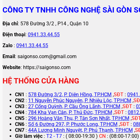
CÔNG TY TNHH CÔNG NGHỆ SÀI GÒN S
Địa chỉ
: 578 Đường 3/2 , P14 , Quận 10
Điện thoại
:
0941.33.44.55
Zalo
:
0941.33.44.55
Email
: saigonso.com@gmail.com
Website
: https://saigonso.com
HỆ THỐNG CỬA HÀNG
CN1
:
578 Đường 3/2, P. Diên Hồng, TP.HCM
,
SĐT
:
0941.
CN2
:
11 Nguyễn Phúc Nguyên, P. Nhiêu Lộc, TP.HCM
,
SĐ
CN3
:
27 Cống Quỳnh, P. Cầu Ông Lãnh, TP.HCM
,
SĐT
:
0
CN4
:
784 Kha Vạn Cân, P. Thủ Đức, TP.HCM
,
SĐT
:
0812
CN5
:
296 Hoàng Văn Thụ, P. Tân Sơn Nhất, TP.HCM
,
SĐ
CN6
:
Số 6 Đường 297, P. Phước Long, TP.HCM
,
SĐT
:
08
CN7
:
44A Lương Minh Nguyệt, P. Phú Thạnh, TP.HCM
,
S
Giờ làm việc
:
T2 - T7
: ( 08:00-19:30 )
CN
: (08:00-17:00)