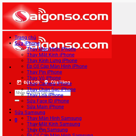
Bỏ
qua
nội
dung
Trang chủ
Sửa iPhone
Thay Màn Hình iPhone
Thay Mặt Kính iPhone
Thay Kính Lưng iPhone
Ép Cổ Cáp Màn Hình iPhone
Thay Pin iPhone
Thay Vỏ iPhone
Đặt Lịch
Cửa Hàng
Thay Camera iPhone
Thay Chân Sạc iPhone
Tìm
Thay Loa iPhone
kiếm:
Sửa Face ID iPhone
Sửa Main iPhone
Sửa Samsung
Thay Màn Hình Samsung
0
Thay Mặt Kính Samsung
Thay Pin Samsung
Ép Cổ Cáp Màn Hình Samsung