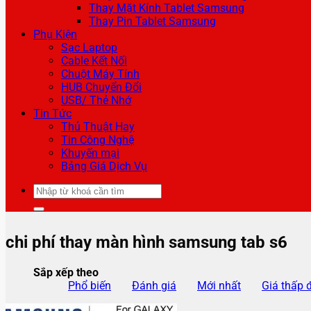
Thay Mặt Kính Tablet Samsung
Thay Pin Tablet Samsung
Phụ Kiện
Sạc Laptop
Cable Kết Nối
Chuột Máy Tính
HUB Chuyển Đổi
USB/ Thẻ Nhớ
Tin Tức
Thủ Thuật Hay
Tin Công Nghệ
Khuyến mại
Bảng Giá Dịch Vụ
Tìm
kiếm:
chi phí thay màn hình samsung tab s6
Sắp xếp theo
Phổ biến
Đánh giá
Mới nhất
Giá thấp 