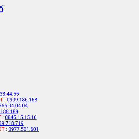
Ố
33.44.55
T
:
0909.186.168
366.04.04.04
.188.189
T
:
0845.15.15.16
89.718.719
ĐT
:
0977.501.601