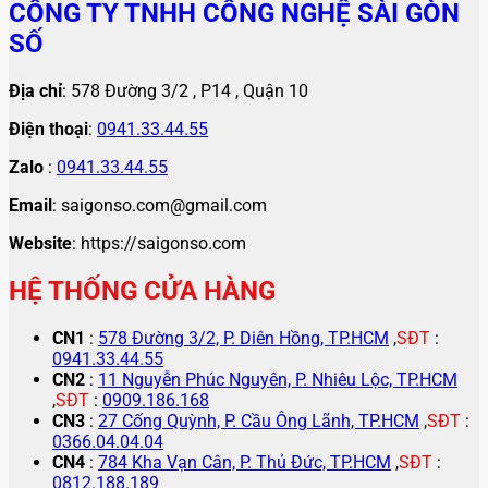
CÔNG TY TNHH CÔNG NGHỆ SÀI GÒN
SỐ
Địa chỉ
: 578 Đường 3/2 , P14 , Quận 10
Điện thoại
:
0941.33.44.55
Zalo
:
0941.33.44.55
Email
: saigonso.com@gmail.com
Website
: https://saigonso.com
HỆ THỐNG CỬA HÀNG
CN1
:
578 Đường 3/2, P. Diên Hồng, TP.HCM
,
SĐT
:
0941.33.44.55
CN2
:
11 Nguyễn Phúc Nguyên, P. Nhiêu Lộc, TP.HCM
,
SĐT
:
0909.186.168
CN3
:
27 Cống Quỳnh, P. Cầu Ông Lãnh, TP.HCM
,
SĐT
:
0366.04.04.04
CN4
:
784 Kha Vạn Cân, P. Thủ Đức, TP.HCM
,
SĐT
:
0812.188.189