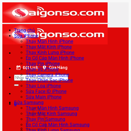
Bỏ
qua
nội
dung
Trang chủ
Sửa iPhone
Thay Màn Hình iPhone
Thay Mặt Kính iPhone
Thay Kính Lưng iPhone
Ép Cổ Cáp Màn Hình iPhone
Thay Pin iPhone
Đặt Lịch
Cửa Hàng
Thay Vỏ iPhone
Thay Camera iPhone
Tìm
Thay Chân Sạc iPhone
kiếm:
Thay Loa iPhone
Sửa Face ID iPhone
Sửa Main iPhone
Sửa Samsung
0
Thay Màn Hình Samsung
Thay Mặt Kính Samsung
Thay Pin Samsung
Ép Cổ Cáp Màn Hình Samsung
Thay Kính Lưng Samsung