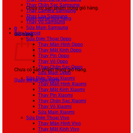
Thay Chân Sạc Samsung
Chưa có sản phẩm trong giỏ hàng.
Thay Camera Samsung
Thay Loa Samsung
Quay trở lại cửa hàng
Thay Vỏ Samsung
Sửa Main Samsung
0
Sửa Android
Giỏ hàng
Sửa Điện Thoại Oppo
Thay Màn Hình Oppo
Thay Mặt Kính Oppo
Thay Pin Oppo
Thay Vỏ Oppo
Thay Chân Sạc Oppo
Chưa có sản phẩm trong giỏ hàng.
Sửa Main Oppo
Sửa Điện Thoại Xiaomi
Quay trở lại cửa hàng
Thay Màn Hình Xiaomi
Thay Mặt Kính Xiaomi
Thay Pin Xiaomi
Thay Chân Sạc Xiaomi
Thay Vỏ Xiaomi
Sửa Main Xiaomi
Sửa Điện Thoại Vivo
Thay Màn Hình Vivo
Thay Mặt Kính Vivo