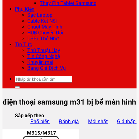
Thay Pin Tablet Samsung
Phụ Kiện
Sạc Laptop
Cable Kết Nối
Chuột Máy Tính
HUB Chuyển Đổi
USB/ Thẻ Nhớ
Tin Tức
Thủ Thuật Hay
Tin Công Nghệ
Khuyến mại
Bảng Giá Dịch Vụ
Tìm
kiếm:
điện thoại samsung m31 bị bể màn hình
Sắp xếp theo
Phổ biến
Đánh giá
Mới nhất
Giá thấp 