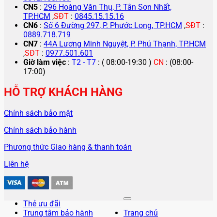
CN5
:
296 Hoàng Văn Thụ, P. Tân Sơn Nhất,
TP.HCM
,
SĐT
:
0845.15.15.16
CN6
:
Số 6 Đường 297, P. Phước Long, TP.HCM
,
SĐT
:
0889.718.719
CN7
:
44A Lương Minh Nguyệt, P. Phú Thạnh, TP.HCM
,
SĐT
:
0977.501.601
Giờ làm việc
:
T2 - T7
: ( 08:00-19:30 )
CN
: (08:00-
17:00)
HỖ TRỢ KHÁCH HÀNG
Chính sách bảo mật
Chính sách bảo hành
Phương thức Giao hàng & thanh toán
Liên hệ
Thẻ ưu đãi
Trung tâm bảo hành
Trang chủ