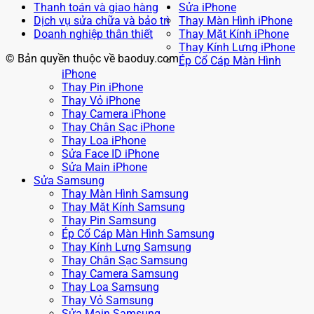
Thanh toán và giao hàng
Sửa iPhone
Dịch vụ sửa chữa và bảo trì
Thay Màn Hình iPhone
Doanh nghiệp thân thiết
Thay Mặt Kính iPhone
Thay Kính Lưng iPhone
© Bản quyền thuộc về baoduy.com
Ép Cổ Cáp Màn Hình
iPhone
Thay Pin iPhone
Thay Vỏ iPhone
Thay Camera iPhone
Thay Chân Sạc iPhone
Thay Loa iPhone
Sửa Face ID iPhone
Sửa Main iPhone
Sửa Samsung
Thay Màn Hình Samsung
Thay Mặt Kính Samsung
Thay Pin Samsung
Ép Cổ Cáp Màn Hình Samsung
Thay Kính Lưng Samsung
Thay Chân Sạc Samsung
Thay Camera Samsung
Thay Loa Samsung
Thay Vỏ Samsung
Sửa Main Samsung