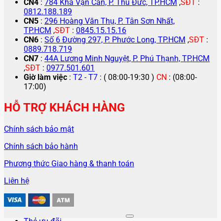
CN4
:
784 Kha Vạn Cân, P. Thủ Đức, TP.HCM
,
SĐT
:
0812.188.189
CN5
:
296 Hoàng Văn Thụ, P. Tân Sơn Nhất,
TP.HCM
,
SĐT
:
0845.15.15.16
CN6
:
Số 6 Đường 297, P. Phước Long, TP.HCM
,
SĐT
:
0889.718.719
CN7
:
44A Lương Minh Nguyệt, P. Phú Thạnh, TP.HCM
,
SĐT
:
0977.501.601
Giờ làm việc
:
T2 - T7
: ( 08:00-19:30 )
CN
: (08:00-
17:00)
HỖ TRỢ KHÁCH HÀNG
Chính sách bảo mật
Chính sách bảo hành
Phương thức Giao hàng & thanh toán
Liên hệ