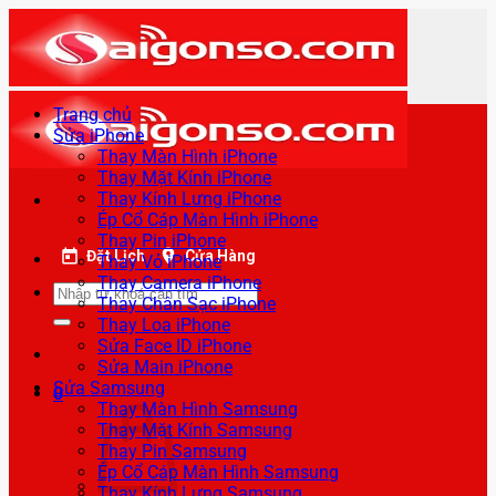
Bỏ
qua
nội
dung
Trang chủ
Sửa iPhone
Thay Màn Hình iPhone
Thay Mặt Kính iPhone
Thay Kính Lưng iPhone
Ép Cổ Cáp Màn Hình iPhone
Thay Pin iPhone
Đặt Lịch
Cửa Hàng
Thay Vỏ iPhone
Thay Camera iPhone
Tìm
Thay Chân Sạc iPhone
kiếm:
Thay Loa iPhone
Sửa Face ID iPhone
Sửa Main iPhone
Sửa Samsung
0
Thay Màn Hình Samsung
Thay Mặt Kính Samsung
Thay Pin Samsung
Ép Cổ Cáp Màn Hình Samsung
Thay Kính Lưng Samsung