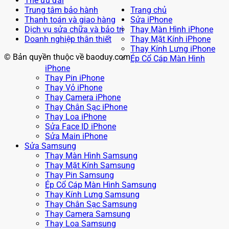
Thẻ ưu đãi
Trung tâm bảo hành
Trang chủ
Thanh toán và giao hàng
Sửa iPhone
Dịch vụ sửa chữa và bảo trì
Thay Màn Hình iPhone
Doanh nghiệp thân thiết
Thay Mặt Kính iPhone
Thay Kính Lưng iPhone
© Bản quyền thuộc về baoduy.com
Ép Cổ Cáp Màn Hình
iPhone
Thay Pin iPhone
Thay Vỏ iPhone
Thay Camera iPhone
Thay Chân Sạc iPhone
Thay Loa iPhone
Sửa Face ID iPhone
Sửa Main iPhone
Sửa Samsung
Thay Màn Hình Samsung
Thay Mặt Kính Samsung
Thay Pin Samsung
Ép Cổ Cáp Màn Hình Samsung
Thay Kính Lưng Samsung
Thay Chân Sạc Samsung
Thay Camera Samsung
Thay Loa Samsung