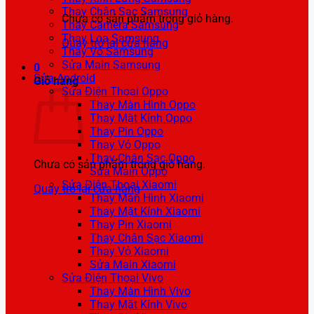
Thay Chân Sạc Samsung
Chưa có sản phẩm trong giỏ hàng.
Thay Camera Samsung
Thay Loa Samsung
Quay trở lại cửa hàng
Thay Vỏ Samsung
Sửa Main Samsung
0
Sửa Android
Giỏ hàng
Sửa Điện Thoại Oppo
Thay Màn Hình Oppo
Thay Mặt Kính Oppo
Thay Pin Oppo
Thay Vỏ Oppo
Thay Chân Sạc Oppo
Chưa có sản phẩm trong giỏ hàng.
Sửa Main Oppo
Sửa Điện Thoại Xiaomi
Quay trở lại cửa hàng
Thay Màn Hình Xiaomi
Thay Mặt Kính Xiaomi
Thay Pin Xiaomi
Thay Chân Sạc Xiaomi
Thay Vỏ Xiaomi
Sửa Main Xiaomi
Sửa Điện Thoại Vivo
Thay Màn Hình Vivo
Thay Mặt Kính Vivo