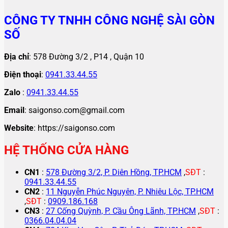
CÔNG TY TNHH CÔNG NGHỆ SÀI GÒN
SỐ
Địa chỉ
: 578 Đường 3/2 , P14 , Quận 10
Điện thoại
:
0941.33.44.55
Zalo
:
0941.33.44.55
Email
: saigonso.com@gmail.com
Website
: https://saigonso.com
HỆ THỐNG CỬA HÀNG
CN1
:
578 Đường 3/2, P. Diên Hồng, TP.HCM
,
SĐT
:
0941.33.44.55
CN2
:
11 Nguyễn Phúc Nguyên, P. Nhiêu Lộc, TP.HCM
,
SĐT
:
0909.186.168
CN3
:
27 Cống Quỳnh, P. Cầu Ông Lãnh, TP.HCM
,
SĐT
:
0366.04.04.04