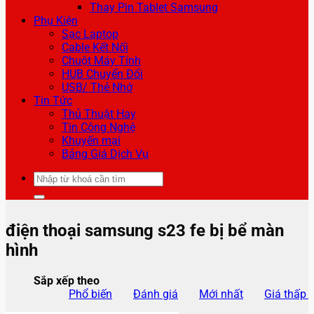
Thay Pin Tablet Samsung
Phụ Kiện
Sạc Laptop
Cable Kết Nối
Chuột Máy Tính
HUB Chuyển Đổi
USB/ Thẻ Nhớ
Tin Tức
Thủ Thuật Hay
Tin Công Nghệ
Khuyến mại
Bảng Giá Dịch Vụ
Tìm
kiếm:
điện thoại samsung s23 fe bị bể màn
hình
Sắp xếp theo
Phổ biến
Đánh giá
Mới nhất
Giá thấp 