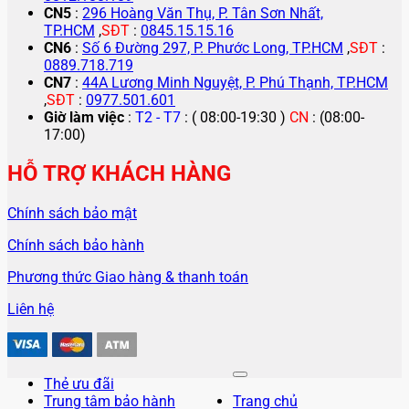
CN5
:
296 Hoàng Văn Thụ, P. Tân Sơn Nhất,
TP.HCM
,
SĐT
:
0845.15.15.16
CN6
:
Số 6 Đường 297, P. Phước Long, TP.HCM
,
SĐT
:
0889.718.719
CN7
:
44A Lương Minh Nguyệt, P. Phú Thạnh, TP.HCM
,
SĐT
:
0977.501.601
Giờ làm việc
:
T2 - T7
: ( 08:00-19:30 )
CN
: (08:00-
17:00)
HỖ TRỢ KHÁCH HÀNG
Chính sách bảo mật
Chính sách bảo hành
Phương thức Giao hàng & thanh toán
Liên hệ
Thẻ ưu đãi
Trung tâm bảo hành
Trang chủ