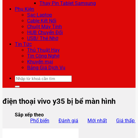
Thay Pin Tablet Samsung
Phụ Kiện
Sạc Laptop
Cable Kết Nối
Chuột Máy Tính
HUB Chuyển Đổi
USB/ Thẻ Nhớ
Tin Tức
Thủ Thuật Hay
Tin Công Nghệ
Khuyến mại
Bảng Giá Dịch Vụ
Tìm
kiếm:
điện thoại vivo y35 bị bể màn hình
Sắp xếp theo
Phổ biến
Đánh giá
Mới nhất
Giá thấp 