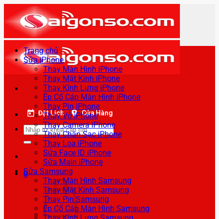
Bỏ
qua
nội
dung
Trang chủ
Sửa iPhone
Thay Màn Hình iPhone
Thay Mặt Kính iPhone
Thay Kính Lưng iPhone
Ép Cổ Cáp Màn Hình iPhone
Thay Pin iPhone
Đặt Lịch
Cửa Hàng
Thay Vỏ iPhone
Thay Camera iPhone
Tìm
Thay Chân Sạc iPhone
kiếm:
Thay Loa iPhone
Sửa Face ID iPhone
Sửa Main iPhone
Sửa Samsung
0
Thay Màn Hình Samsung
Thay Mặt Kính Samsung
Thay Pin Samsung
Ép Cổ Cáp Màn Hình Samsung
Thay Kính Lưng Samsung