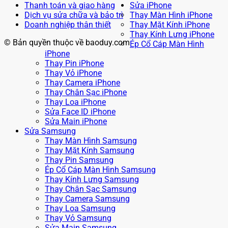
Thanh toán và giao hàng
Sửa iPhone
Dịch vụ sửa chữa và bảo trì
Thay Màn Hình iPhone
Doanh nghiệp thân thiết
Thay Mặt Kính iPhone
Thay Kính Lưng iPhone
© Bản quyền thuộc về baoduy.com
Ép Cổ Cáp Màn Hình
iPhone
Thay Pin iPhone
Thay Vỏ iPhone
Thay Camera iPhone
Thay Chân Sạc iPhone
Thay Loa iPhone
Sửa Face ID iPhone
Sửa Main iPhone
Sửa Samsung
Thay Màn Hình Samsung
Thay Mặt Kính Samsung
Thay Pin Samsung
Ép Cổ Cáp Màn Hình Samsung
Thay Kính Lưng Samsung
Thay Chân Sạc Samsung
Thay Camera Samsung
Thay Loa Samsung
Thay Vỏ Samsung
Sửa Main Samsung