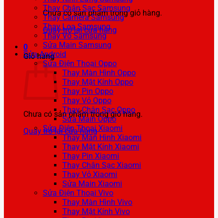
Thay Chân Sạc Samsung
Chưa có sản phẩm trong giỏ hàng.
Thay Camera Samsung
Thay Loa Samsung
Quay trở lại cửa hàng
Thay Vỏ Samsung
Sửa Main Samsung
0
Sửa Android
Giỏ hàng
Sửa Điện Thoại Oppo
Thay Màn Hình Oppo
Thay Mặt Kính Oppo
Thay Pin Oppo
Thay Vỏ Oppo
Thay Chân Sạc Oppo
Chưa có sản phẩm trong giỏ hàng.
Sửa Main Oppo
Sửa Điện Thoại Xiaomi
Quay trở lại cửa hàng
Thay Màn Hình Xiaomi
Thay Mặt Kính Xiaomi
Thay Pin Xiaomi
Thay Chân Sạc Xiaomi
Thay Vỏ Xiaomi
Sửa Main Xiaomi
Sửa Điện Thoại Vivo
Thay Màn Hình Vivo
Thay Mặt Kính Vivo