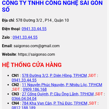
CÔNG TY TNHH CÔNG NGHỆ SÀI GÒN
SỐ
Địa chỉ
: 578 Đường 3/2 , P14 , Quận 10
Điện thoại
:
0941.33.44.55
Zalo
:
0941.33.44.55
Email
: saigonso.com@gmail.com
Website
: https://saigonso.com
HỆ THỐNG CỬA HÀNG
CN1
:
578 Đường 3/2, P. Diên Hồng, TP.HCM
,
SĐT
:
0941.33.44.55
CN2
:
11 Nguyễn Phúc Nguyên, P. Nhiêu Lộc, TP.HCM
,
SĐT
:
0909.186.168
CN3
:
27 Cống Quỳnh, P. Cầu Ông Lãnh, TP.HCM
,
SĐT
:
0366.04.04.04
CN4
:
784 Kha Vạn Cân, P. Thủ Đức, TP.HCM
,
SĐT
:
0812.188.189