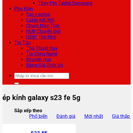
Thay Pin Tablet Samsung
Phụ Kiện
Sạc Laptop
Cable Kết Nối
Chuột Máy Tính
HUB Chuyển Đổi
USB/ Thẻ Nhớ
Tin Tức
Thủ Thuật Hay
Tin Công Nghệ
Khuyến mại
Bảng Giá Dịch Vụ
Tìm
kiếm:
ép kính galaxy s23 fe 5g
Sắp xếp theo
Phổ biến
Đánh giá
Mới nhất
Giá thấp 