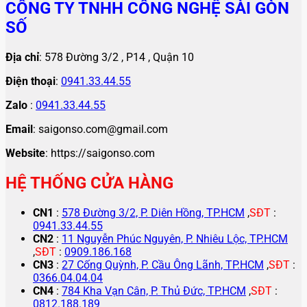
CÔNG TY TNHH CÔNG NGHỆ SÀI GÒN
SỐ
Địa chỉ
: 578 Đường 3/2 , P14 , Quận 10
Điện thoại
:
0941.33.44.55
Zalo
:
0941.33.44.55
Email
: saigonso.com@gmail.com
Website
: https://saigonso.com
HỆ THỐNG CỬA HÀNG
CN1
:
578 Đường 3/2, P. Diên Hồng, TP.HCM
,
SĐT
:
0941.33.44.55
CN2
:
11 Nguyễn Phúc Nguyên, P. Nhiêu Lộc, TP.HCM
,
SĐT
:
0909.186.168
CN3
:
27 Cống Quỳnh, P. Cầu Ông Lãnh, TP.HCM
,
SĐT
:
0366.04.04.04
CN4
:
784 Kha Vạn Cân, P. Thủ Đức, TP.HCM
,
SĐT
:
0812.188.189