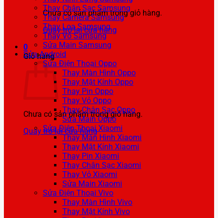
Thay Chân Sạc Samsung
Chưa có sản phẩm trong giỏ hàng.
Thay Camera Samsung
Thay Loa Samsung
Quay trở lại cửa hàng
Thay Vỏ Samsung
Sửa Main Samsung
0
Sửa Android
Giỏ hàng
Sửa Điện Thoại Oppo
Thay Màn Hình Oppo
Thay Mặt Kính Oppo
Thay Pin Oppo
Thay Vỏ Oppo
Thay Chân Sạc Oppo
Chưa có sản phẩm trong giỏ hàng.
Sửa Main Oppo
Sửa Điện Thoại Xiaomi
Quay trở lại cửa hàng
Thay Màn Hình Xiaomi
Thay Mặt Kính Xiaomi
Thay Pin Xiaomi
Thay Chân Sạc Xiaomi
Thay Vỏ Xiaomi
Sửa Main Xiaomi
Sửa Điện Thoại Vivo
Thay Màn Hình Vivo
Thay Mặt Kính Vivo