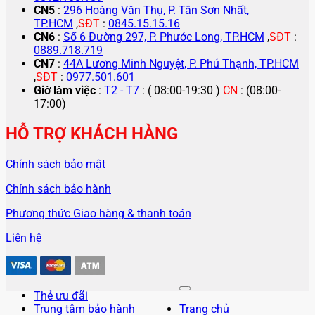
CN5
:
296 Hoàng Văn Thụ, P. Tân Sơn Nhất,
TP.HCM
,
SĐT
:
0845.15.15.16
CN6
:
Số 6 Đường 297, P. Phước Long, TP.HCM
,
SĐT
:
0889.718.719
CN7
:
44A Lương Minh Nguyệt, P. Phú Thạnh, TP.HCM
,
SĐT
:
0977.501.601
Giờ làm việc
:
T2 - T7
: ( 08:00-19:30 )
CN
: (08:00-
17:00)
HỖ TRỢ KHÁCH HÀNG
Chính sách bảo mật
Chính sách bảo hành
Phương thức Giao hàng & thanh toán
Liên hệ
Thẻ ưu đãi
Trung tâm bảo hành
Trang chủ