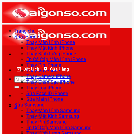
Bỏ
qua
nội
dung
Trang chủ
Sửa iPhone
Thay Màn Hình iPhone
Thay Mặt Kính iPhone
Thay Kính Lưng iPhone
Ép Cổ Cáp Màn Hình iPhone
Thay Pin iPhone
Đặt Lịch
Cửa Hàng
Thay Vỏ iPhone
Thay Camera iPhone
Tìm
Thay Chân Sạc iPhone
kiếm:
Thay Loa iPhone
Sửa Face ID iPhone
Sửa Main iPhone
Sửa Samsung
0
Thay Màn Hình Samsung
Thay Mặt Kính Samsung
Thay Pin Samsung
Ép Cổ Cáp Màn Hình Samsung
Thay Kính Lưng Samsung