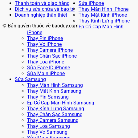
Thanh toán và giao hàng
Sửa iPhone
Dịch vụ sửa chữa và bảo trì
Thay Màn Hình iPhone
Doanh nghiệp thân thiết
Thay Mặt Kính iPhone
Thay Kính Lưng iPhone
© Bản quyền thuộc về baoduy.com
Ép Cổ Cáp Màn Hình
iPhone
Thay Pin iPhone
Thay Vỏ iPhone
Thay Camera iPhone
Thay Chân Sạc iPhone
Thay Loa iPhone
Sửa Face ID iPhone
Sửa Main iPhone
Sửa Samsung
Thay Màn Hình Samsung
Thay Mặt Kính Samsung
Thay Pin Samsung
Ép Cổ Cáp Màn Hình Samsung
Thay Kính Lưng Samsung
Thay Chân Sạc Samsung
Thay Camera Samsung
Thay Loa Samsung
Thay Vỏ Samsung
Sửa Main Samsung