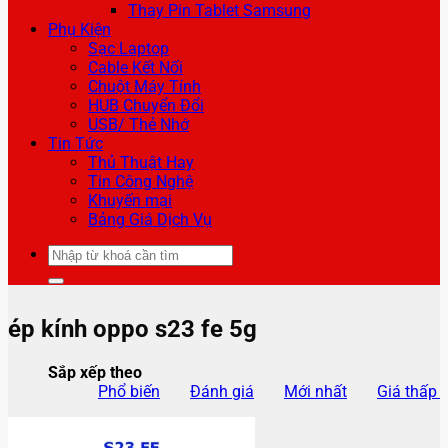
Thay Pin Tablet Samsung
Phụ Kiện
Sạc Laptop
Cable Kết Nối
Chuột Máy Tính
HUB Chuyển Đổi
USB/ Thẻ Nhớ
Tin Tức
Thủ Thuật Hay
Tin Công Nghệ
Khuyến mại
Bảng Giá Dịch Vụ
Tìm
kiếm:
ép kính oppo s23 fe 5g
Sắp xếp theo
Phổ biến
Đánh giá
Mới nhất
Giá thấp 