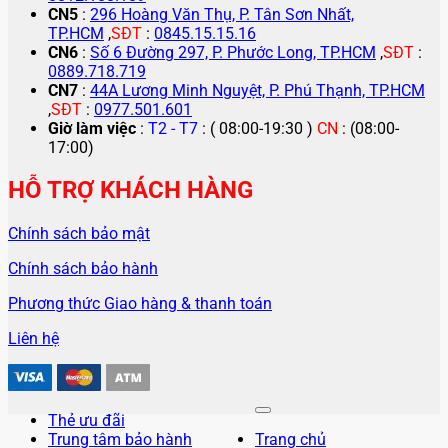
CN5
:
296 Hoàng Văn Thụ, P. Tân Sơn Nhất,
TP.HCM
,
SĐT
:
0845.15.15.16
CN6
:
Số 6 Đường 297, P. Phước Long, TP.HCM
,
SĐT
:
0889.718.719
CN7
:
44A Lương Minh Nguyệt, P. Phú Thạnh, TP.HCM
,
SĐT
:
0977.501.601
Giờ làm việc
:
T2 - T7
: ( 08:00-19:30 )
CN
: (08:00-
17:00)
HỖ TRỢ KHÁCH HÀNG
Chính sách bảo mật
Chính sách bảo hành
Phương thức Giao hàng & thanh toán
Liên hệ
Thẻ ưu đãi
Trung tâm bảo hành
Trang chủ