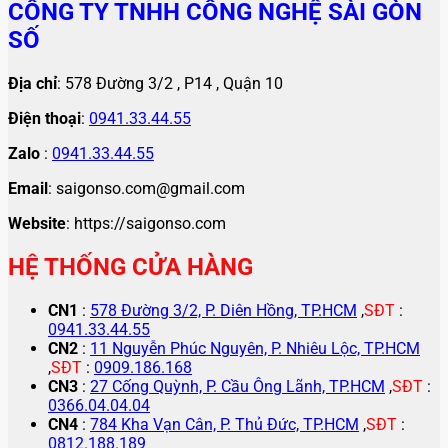
CÔNG TY TNHH CÔNG NGHỆ SÀI GÒN
SỐ
Địa chỉ
: 578 Đường 3/2 , P14 , Quận 10
Điện thoại
:
0941.33.44.55
Zalo
:
0941.33.44.55
Email
: saigonso.com@gmail.com
Website
: https://saigonso.com
HỆ THỐNG CỬA HÀNG
CN1
:
578 Đường 3/2, P. Diên Hồng, TP.HCM
,
SĐT
:
0941.33.44.55
CN2
:
11 Nguyễn Phúc Nguyên, P. Nhiêu Lộc, TP.HCM
,
SĐT
:
0909.186.168
CN3
:
27 Cống Quỳnh, P. Cầu Ông Lãnh, TP.HCM
,
SĐT
:
0366.04.04.04
CN4
:
784 Kha Vạn Cân, P. Thủ Đức, TP.HCM
,
SĐT
:
0812.188.189