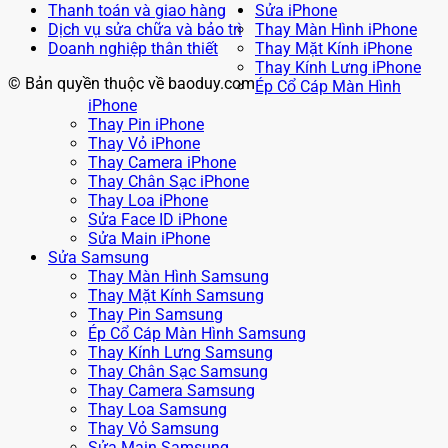
Thanh toán và giao hàng
Sửa iPhone
Dịch vụ sửa chữa và bảo trì
Thay Màn Hình iPhone
Doanh nghiệp thân thiết
Thay Mặt Kính iPhone
Thay Kính Lưng iPhone
© Bản quyền thuộc về baoduy.com
Ép Cổ Cáp Màn Hình
iPhone
Thay Pin iPhone
Thay Vỏ iPhone
Thay Camera iPhone
Thay Chân Sạc iPhone
Thay Loa iPhone
Sửa Face ID iPhone
Sửa Main iPhone
Sửa Samsung
Thay Màn Hình Samsung
Thay Mặt Kính Samsung
Thay Pin Samsung
Ép Cổ Cáp Màn Hình Samsung
Thay Kính Lưng Samsung
Thay Chân Sạc Samsung
Thay Camera Samsung
Thay Loa Samsung
Thay Vỏ Samsung
Sửa Main Samsung