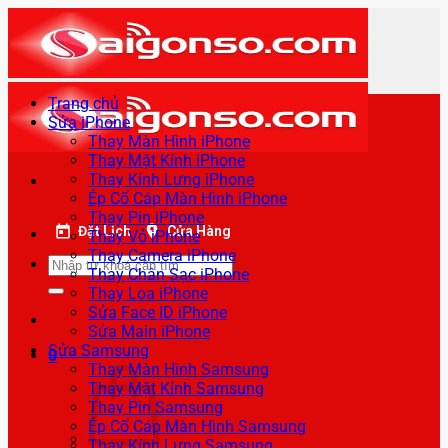
Bỏ
qua
nội
dung
Trang chủ
Sửa iPhone
Thay Màn Hình iPhone
Thay Mặt Kính iPhone
Thay Kính Lưng iPhone
Ép Cổ Cáp Màn Hình iPhone
Thay Pin iPhone
Đặt Lịch
Cửa Hàng
Thay Vỏ iPhone
Thay Camera iPhone
Tìm
Thay Chân Sạc iPhone
kiếm:
Thay Loa iPhone
Sửa Face ID iPhone
Sửa Main iPhone
Sửa Samsung
0
Thay Màn Hình Samsung
Thay Mặt Kính Samsung
Thay Pin Samsung
Ép Cổ Cáp Màn Hình Samsung
Thay Kính Lưng Samsung