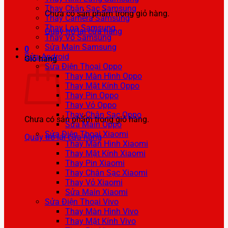
Thay Chân Sạc Samsung
Chưa có sản phẩm trong giỏ hàng.
Thay Camera Samsung
Thay Loa Samsung
Quay trở lại cửa hàng
Thay Vỏ Samsung
Sửa Main Samsung
0
Sửa Android
Giỏ hàng
Sửa Điện Thoại Oppo
Thay Màn Hình Oppo
Thay Mặt Kính Oppo
Thay Pin Oppo
Thay Vỏ Oppo
Thay Chân Sạc Oppo
Chưa có sản phẩm trong giỏ hàng.
Sửa Main Oppo
Sửa Điện Thoại Xiaomi
Quay trở lại cửa hàng
Thay Màn Hình Xiaomi
Thay Mặt Kính Xiaomi
Thay Pin Xiaomi
Thay Chân Sạc Xiaomi
Thay Vỏ Xiaomi
Sửa Main Xiaomi
Sửa Điện Thoại Vivo
Thay Màn Hình Vivo
Thay Mặt Kính Vivo